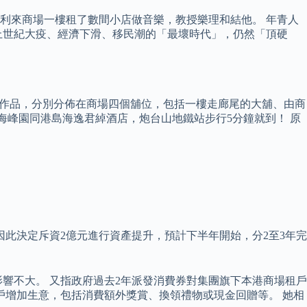
利來商場一樓租了數間小店做音樂，教授樂理和結他。 年青人
上世紀大疫、經濟下滑、移民潮的「最壞時代」，仍然「頂硬
術家的作品，分別分佈在商場四個舖位，包括一樓走廊尾的大舖、由商
近係海峰園同港島海逸君綽酒店，炮台山地鐵站步行5分鐘就到！ 原
此決定斥資2億元進行資產提升，預計下半年開始，分2至3年完
響不大。 又指政府過去2年派發消費券對集團旗下本港商場租戶
戶增加生意，包括消費額外獎賞、換領禮物或現金回贈等。 她相