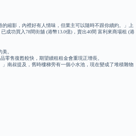
像是香港的縮影，內裡好有人情味，但業主可以隨時不跟你續約。」上
入78間街舖 (港幣13.0億)，賣出40間 富利來商場租 (港
的美。
生商品零售復甦較快，期望續租租金會重現正增長。
。」南叔提及，舊時樓梯旁有一個小水池，現在變成了堆積雜物