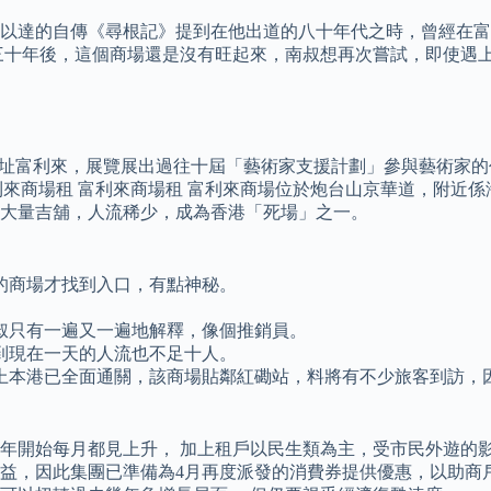
以達的自傳《尋根記》提到在他出道的八十年代之時，曾經在富
三十年後，這個商場還是沒有旺起來，南叔想再次嘗試，即使遇
P十年展選址富利來，展覽展出過往十屆「藝術家支援計劃」參與藝
舖。 富利來商場租 富利來商場租 富利來商場位於炮台山京華道，附
有大量吉舖，人流稀少，成為香港「死場」之一。
的商場才找到入口，有點神秘。
。
叔只有一遍又一遍地解釋，像個推銷員。
到現在一天的人流也不足十人。
上本港已全面通關，該商場貼鄰紅磡站，料將有不少旅客到訪，因
年開始每月都見上升， 加上租戶以民生類為主，受市民外遊的影
益，因此集團已準備為4月再度派發的消費券提供優惠，以助商