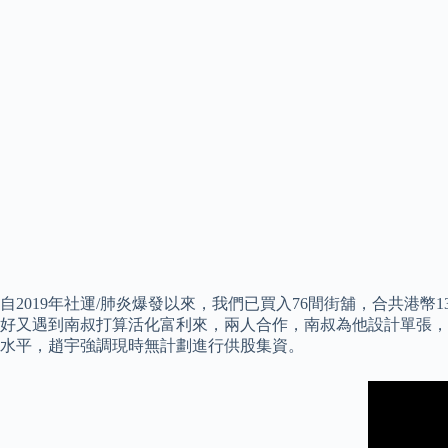
自2019年社運/肺炎爆發以來，我們已買入76間街舖，合共港幣1
好又遇到南叔打算活化富利來，兩人合作，南叔為他設計單張，
水平，趙宇強調現時無計劃進行供股集資。