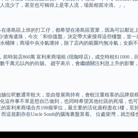
人流少了，甚至也可稱得上是零人流，場面相當冷清。」。
在港島區上班的打工仔，都希望在港島區置業，因為可以鄰近上班地
不少滄海遺珠，今次「和你搵盤」決定帶大家搜尋這些樓盤，並一
水桶陣；商場中央冷氣壞掉，除了店內的範圍均無冷氣；女廁不
交，前時裝店860萬 富利來商場租 (現咖啡店)，成交時租$1100
港數千萬元以內的街舖。 趙宇表示，會繼續關注利息上升的影響，
舖位呎數通常較大，並由發展商持有，會較注重租客的品牌規模及
化這件事不單是想自己做到，也同時希望其他社區的死場，也可
的富利來商場合共198個單位，最主要的活化過程盡在1樓，至
這規劃亦在Uncle South的腦海裏盤算着。 位處柴灣，就