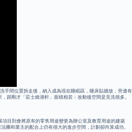
洗手間位置拆走後，納入成為現在睡眠區，睡床貼牆放，旁邊有
8呎，跟剛才「莊士維港軒」面積相若︳改動後空間是見洗很多。
展項目則會將原有的零售用途變更為辦公室及教育用途的建築
案法團和業主的配合上仍有很大的進步空間，計劃卻尚算成功。