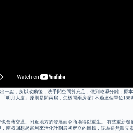
出一點，所以改動後，洗手間空間算充足，做到乾濕分離；原本
「明月大廈」原則是間兩房，怎樣間兩房呢? 不過這個單位18
時也會藉交通、附近地方的發展而令商場得以重生。 有些重新發
即，南叔回想起富利來活化計劃最初定立的目標，認為雖然跟立