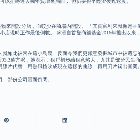
可以扭轉過去幾年負增長局面， 但仍要視乎經濟復甦速度。
行興建新建築物來開設分店，而較少在商場內開設。 「其實富利來就
時正作最後倒數。 盛滙自首隻商舖基金2016年推出以來，已成功買
人就如此被困在這小島裏，反而令我們更願意發掘城市中被遺忘
面93.3萬方呎，她表示，租戶初步續租意慾大，尤其是部分民
用膠片代替，用熱風槍吹成現在這樣的曲線，再用刀片鎅出圖案
司，部份公司因而倒閉。
。