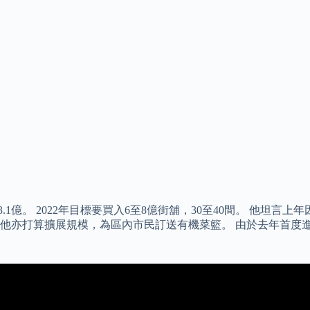
3.1億。 2022年目標要買入6至8億街舖，30至40間。 他
他亦打算擴展規模，為區內市民訂送有機菜籃。 由於去年首度進