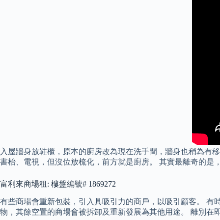
入屋牆身放鞋櫃，原本的廚房改為現在洗手間，牆身也稍為有移
書枱、電視，但沒位放梳化，前方就是廚房。 其實最離奇的是，
富利來商場租: 樓盤編號# 1869272
有些商場會重新包裝，引入具吸引力的商戶，以吸引顧客。 有
物，其餘空置的商場會被拆卸及重新發展為其他用途。 離別在