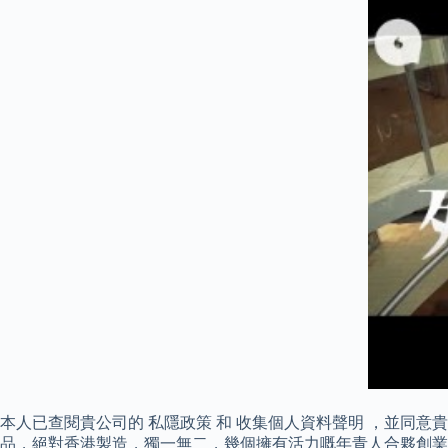
本人已查閱貴公司的 私隱政策 和 收集個人資料聲明 ，並同意
品，絕對香港製造，獨一無二，幾個擁有活力嘅年青人合夥創業，亦