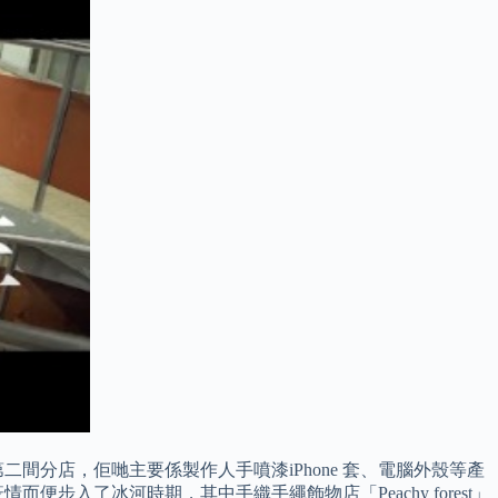
間分店，佢哋主要係製作人手噴漆iPhone 套、電腦外殼等產
入了冰河時期，其中手織手繩飾物店「Peachy forest」