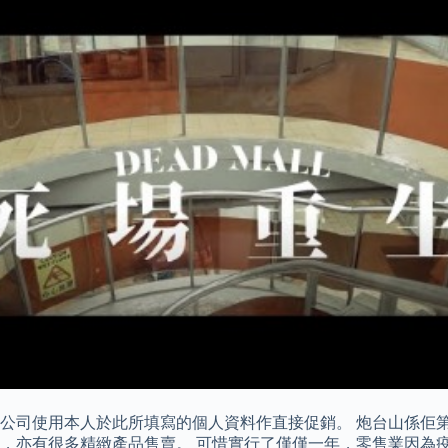
貴公司使用本人於此所填寫的個人資料作直接促銷。 炮台山係佢第二
有很多精緻產品售賣。 可惜實行了僅僅一年，零售業因為疫情而便步