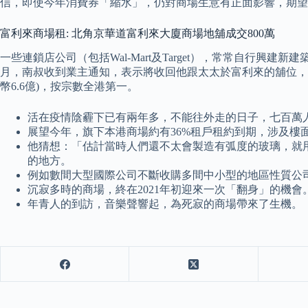
信，即使今年消費券「縮水」，仍對商場生意有正面影響，期望
富利來商場租: 北角京華道富利來大廈商場地舖成交800萬
一些連鎖店公司（包括Wal-Mart及Target），常常自
月，南叔收到業主通知，表示將收回他跟太太於富利來的舖位，小店現
幣6.6億)，按宗數全港第一。
活在疫情陰霾下已有兩年多，不能往外走的日子，七百萬
展望今年，旗下本港商場約有36%租戶租約到期，涉及樓
他猜想：「估計當時人們還不太會製造有弧度的玻璃，就
的地方。
例如數間大型國際公司不斷收購多間中小型的地區性質公
沉寂多時的商場，終在2021年初迎來一次「翻身」的機會
年青人的到訪，音樂聲響起，為死寂的商場帶來了生機。