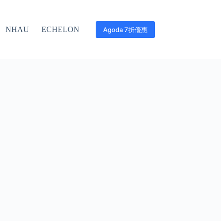
NHAU
ECHELON
Agoda 7折優惠