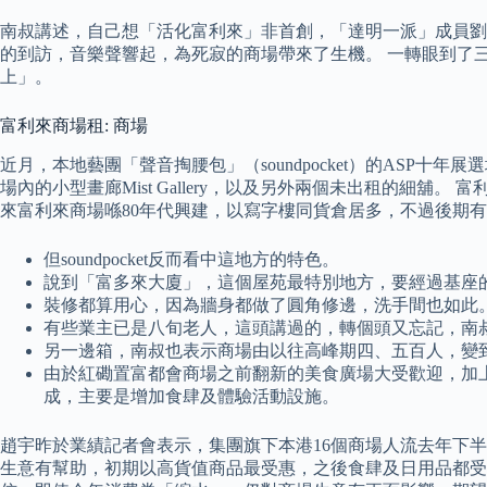
南叔講述，自己想「活化富利來」非首創，「達明一派」成員劉
的到訪，音樂聲響起，為死寂的商場帶來了生機。 一轉眼到了
上」。
富利來商場租: 商場
近月，本地藝團「聲音掏腰包」（soundpocket）的AS
場內的小型畫廊Mist Gallery，以及另外兩個未出租的細
來富利來商場喺80年代興建，以寫字樓同貨倉居多，不過後期
但soundpocket反而看中這地方的特色。
說到「富多來大廈」，這個屋苑最特別地方，要經過基座
裝修都算用心，因為牆身都做了圓角修邊，洗手間也如此
有些業主已是八旬老人，這頭講過的，轉個頭又忘記，南
另一邊箱，南叔也表示商場由以往高峰期四、五百人，變
由於紅磡置富都會商場之前翻新的美食廣場大受歡迎，加
成，主要是增加食肆及體驗活動設施。
趙宇昨於業績記者會表示，集團旗下本港16個商場人流去年下半
生意有幫助，初期以高貨值商品最受惠，之後食肆及日用品都受