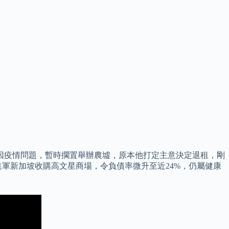
坦言上年因疫情問題，暫時擱置舉辦農墟，原本他打定主意決定退租，剛
軍新加坡收購高文星商場，令負債率微升至近24%，仍屬健康