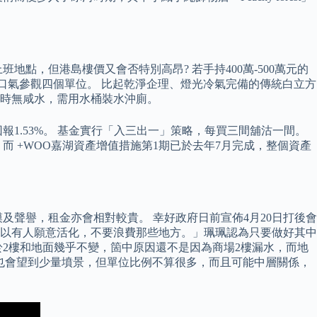
點，但港島樓價又會否特別高昂? 若手持400萬-500萬元的
口氣參觀四個單位。 比起乾淨企理、燈光冷氣完備的傳統白立方
時無咸水，需用水桶裝水沖廁。
0，回報1.53%。 基金實行「入三出一」策略，每買三間舖沽一間。
而 +WOO嘉湖資產增值措施第1期已於去年7月完成，整個資產
聲譽，租金亦會相對較貴。 幸好政府日前宣佈4月20日打後會
以有人願意活化，不要浪費那些地方。」珮珮認為只要做好其中
於2樓和地面幾乎不變，箇中原因還不是因為商場2樓漏水，而地
怎樣也會望到少量墳景，但單位比例不算很多，而且可能中層關係，