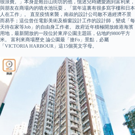
很浪費。」本身是炮台山街坊的他，憶述兒時總愛跑到富利來，
與朋友在商場內的噴水池玩耍，「當年這裏有很多寫字樓和日本
人在工作」。 直至疫情來襲，南叔的設計公司敵不過經濟不景
而易手；這位曾任電影美術及櫥窗設計工作的設計師，變成「每
天待在家等Job」的自由身工作者。 政府近年積極開放維港海濱
用地，最新開放的一段位於東岸公園主題區，佔地約9800平方
米。 富利來商場歷史 論公園最「搶Fo」景點，必屬
「VICTORIA HARBOUR」這15個英文字母。