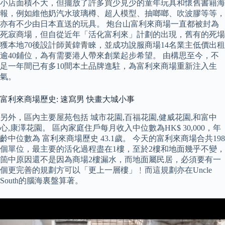
小店面積不大，但擺放了許多買少見少的童年玩具和懷舊書籍海
報，例如維他奶汽水玻璃樽、超人模型、抽啷啷、吹波膠等等，
亦有不少由日本直送的玩具。 炮台山富利來商場一直都被封為
死寂商場，但自從近年「活化富利來」計劃的出現，舊有的死場
獲本地70後設計師黃鍏青睞，並成功說服商場14名業主低價出租
逾40鋪位，為有需要港人帶來創業起步希望。 由構思至今，不
足一年間已有多10間本土品牌進駐，為富利來商場重新注入生
氣。
富利來商場歷史: 速寫男 快畫大城小事
另外，區內主要屋苑包括 城市花園,百福花園,健威花園,和富中
心,康澤花園。 區內家庭住戶每月收入中位數為HK$ 30,000，年
齡中位數為 富利來商場歷史 43.1歲。 今天的富利來商場合共198
個單位，最主要的活化過程盡在1樓，至於2樓和地面幾乎不變，
箇中原因還不是因為商場2樓漏水，而地面屬民居，必須要有一
個更完善的規劃方可以「更上一層樓」﹗而這規劃亦在Uncle
South的腦海裏盤算著。