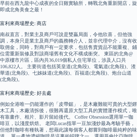
早前在西九龍中心成夜的全日雞實驗所，轉戰北角重新開店，旋
即成北角美食之最！
富利來商場歷史: 商店
南叔直言，對業主及商戶可說是雙贏局面，令他欣喜，但他強
調，本身只是業主及商戶的義務轉介人，並非代理中介，沒有收
取佣金，同時，對商戶有一定要求，包括售賣貨品不能重複、鋪
位需重新裝修及對該商場舊有文化不構成衝突。 東區的北角@
中原樓市片區，區內共36,019個私人住宅單位，涉及人口共
106,822人。 主要街道包括英皇道(北角段)、電氣道(北角段)、渣
華道(北角段)、七姊妹道(北角段)、百福道(北角段)、炮台山道
(北角段)。
富利來商場歷史: 好去處
例如全港唯一仍能運作的「皮帶鋸」，是木廠難能可貴的大型鎅
木工具，木廠清拆後，很難再還原大型工具的實體運作模式，唯
有靠畫作、相片、影片留給後代。 Coffee Obsession選用單一咖
啡豆，以淺度烘焙。 老闆Lucas指單一豆加淺炒最為考驗手藝，
但他對咖啡有種執著，想藉此讓每個客人都嘗到咖啡最純粹的味
道。 單一產地濃縮咖啡是這裏的招牌之一，選用哥倫比亞咖啡