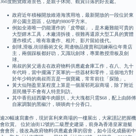
360度飽覽維港景色，是親子休閒、觀賞日落的好去處。
政府近年積極開放維港海濱用地，最新開放的一段位於東
岸公園主題區，佔地約9800平方米。
例如全港唯一仍能運作的「皮帶鋸」，是木廠難能可貴的
大型鎅木工具，木廠清拆後，很難再還原大型工具的實體
運作模式，唯有靠畫作、相片、影片留給後代。
劍球,滑板,街頭藝術文化 周邊物品搜賣和訓練兩位年青店
主，兩個踩板都好叻，又識玩劍球，專業教授滑板及劍
球。
南叔的舅父過去在政府物料供應處倉庫工作，在八、九十
年代時，當中擺滿了英軍的一些器材和零件，這個地方對
於年少時的南叔而言是一個寶藏，常常前往「探險」。
黃大仙翔盈里某程度上算是一個屋邨死寂商場，除了附近
居民幾乎不會有人特意到訪。
其中香煎紐西蘭牛肉眼扒，大大塊都只需$68，配上由師傅
自家調製的黑椒汁，啖啖肉十分香口。
逾20幅速寫畫作，現於富利來商場的一樓展出，大家謹記把握機
會欣賞。 位於油街12號的二級歷史建築，前身為香港皇家遊艇
會會所，後改為政府物料供應處倉庫的宿舍，如今活化成藝術中