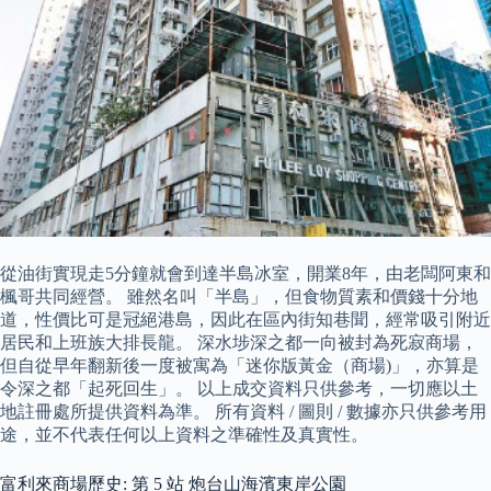
從油街實現走5分鐘就會到達半島冰室，開業8年，由老闆阿東和
楓哥共同經營。 雖然名叫「半島」，但食物質素和價錢十分地
道，性價比可是冠絕港島，因此在區內街知巷聞，經常吸引附近
居民和上班族大排長龍。 深水埗深之都一向被封為死寂商場，
但自從早年翻新後一度被寓為「迷你版黃金（商場)」，亦算是
令深之都「起死回生」。 以上成交資料只供參考，一切應以土
地註冊處所提供資料為準。 所有資料 / 圖則 / 數據亦只供參考用
途，並不代表任何以上資料之準確性及真實性。
富利來商場歷史: 第 5 站 炮台山海濱東岸公園