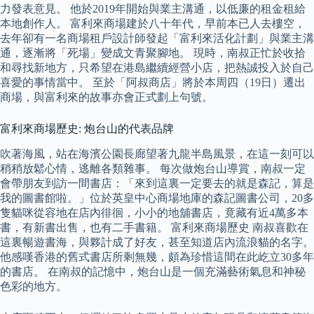
力發表意見。 他於2019年開始與業主溝通，以低廉的租金租給
本地創作人。 富利來商場建於八十年代，早前本已人去樓空，
去年卻有一名商場租戶設計師發起「富利來活化計劃」與業主溝
通，逐漸將「死場」變成文青聚腳地。 現時，南叔正忙於收拾
和尋找新地方，只希望在港島繼續經營小店，把熱誠投入於自己
喜愛的事情當中。 至於「阿叔商店」將於本周四（19日）遷出
商場，與富利來的故事亦會正式劃上句號。
富利來商場歷史: 炮台山的代表品牌
吹著海風，站在海濱公園長廊望著九龍半島風景，在這一刻可以
稍稍放鬆心情，逃離各類雜事。 每次做炮台山導賞，南叔一定
會帶朋友到訪一間書店：「來到這裏一定要去的就是森記，算是
我的圖書館啦。」位於英皇中心商場地庫的森記圖書公司，20多
隻貓咪從容地在店內徘徊，小小的地舖書店，竟藏有近4萬多本
書，有新書出售，也有二手書籍。 富利來商場歷史 南叔喜歡在
這裏暢遊書海，與夥計成了好友，甚至知道店內流浪貓的名字。
他感嘆香港的舊式書店所剩無幾，頗為珍惜這間在此屹立30多年
的書店。 在南叔的記憶中，炮台山是一個充滿藝術氣息和神秘
色彩的地方。