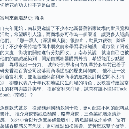
切所花的功夫也不算是白費。
富利來商場歷史: 商場
自去年開始，南叔更邀請了不少本地新晉藝術家於場內辦展覽和
活動，希望吸引人流，而商場亦可作為一個渠道，讓更多人認識
他們。 「那一群人（淨灘瘋人院）很熱血，動員力很強，除吸
引了不少家長特地帶同小朋友前來學習環保知識，還啟發了附近
的大廈、街坊們開始進行分類回收。」南叔笑說，就連自己也被
他們的熱誠感染到，開始自攜容器購買外賣，希望能用少點塑
膠，為環境出一分力。 城市研究學者何尚衡早於多年前已着手
研究香港百貨公司沒落而商場掘起的歷史與傾向。 他不止一次
到過富利來，並坦言雖然富利來商場的建築設計與空間不太特
別，卻能代表八十年代初地區民生商場的特色，反映當時建設常
用的材料與設計美學。 提起富利來商場，試問有誰不懂得Uncle
South（南叔）？
魚麵款式甚多，從湯麵到撈麵多到十款，更可配搭不同的配料及
醬汁。 推介麻辣鴨絲魚麵撈，略帶麻辣，三色菜絲增添清新
感。 另外小食以炸魚無薯條最吸引，將魚膠製成炸薯條，富有
薯條香脆感又有魚味，更可蘸點如松露醬、蟹黃蟹或雙子蟹等。