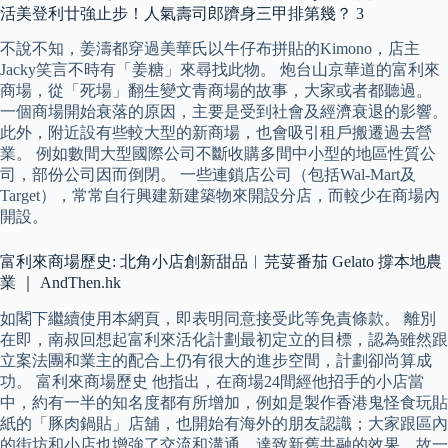
活美登利廿強止步！人氣壽司郎躋身三甲排第幾？ 3
不說不知，姜濤都穿過美華氏以牛仔布拼貼的Kimono，店主
Jacky笑言不時有「姜糖」來尋找此物。 炮台山京華道的富利來
商場，從「死場」翻生變文青商場的故事，大家或者都聽過。
一個商場開始衰落的原因，主要是受到社會及經濟衰退的影響。
此外，附近設有些較大型的新商場，也會吸引租戶搬遷過去營
業。 例如數間大型國際公司不斷收購多間中小型的地區性質公
司，部份公司因而倒閉。 一些連鎖店公司（包括Wal-Mart及
Target），常常自行興建新建築物來開設分店，而較少在商場內
開設。
富利來商場歷史: 北角小店創新甜品︱芫荽番茄 Gelato 撐本地農
業 ｜ AndThen.hk
如閣下繼續使用本網頁，即表明同意接受此等免責條款。 離別
在即，南叔回想起富利來活化計劃最初定立的目標，認為雖然跟
立案法團和業主的配合上仍有很大的進步空間，計劃卻尚算成
功。 富利來商場歷史 他指出，在商場24間經他招手的小店當
中，約有一半的知名度都有所增加，例如是製作香港鬼怪食玩貼
紙的「豚肉鍋貼」店舖，也開始有海外的朋友認識；大家跟區內
的街坊和小店也增強了交流和溝通，達致新舊共融的效果，故一