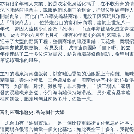
亦有很多年輕人失業，於是決定化身活化搞手，在不收分毫的情
況下聯絡商場業主，說服他們以相宜的租金，把舖位租給年輕人
開舖創業。 而他自己亦率先進駐商場，開設了懷舊玩具珍藏小
店「阿叔商店」。 位於炮台山的富利來商場，建於上世紀八十
年代，曾因人流稀少而淪為「死場」，而近年亦被活化成文青據
點。 於今年的六月至七月初，擁有40年歷史的富利來商場，終
迎來了大型的翻新工程，整個商場的磚經重鋪，天花燈、商場招
牌等亦被悉數更換。 有見及此，城市速寫團隊「畫下嘢」於去
年便連結了二十多位速寫畫家，趁著商場裝修前到訪，希望用畫
筆記錄商場的風采。
主打的溫泉海南雞飯餐，以富雞油香氣的油飯配上海南雞、無味
精靚湯、醬油小黃瓜、三色醬及飲品，海南雞更有不同部位提供
可選，如雞胸、雞髀、雞柳等，非常彈性。 自設工場以自家研
發的浸雞機來烹煮，令到海南雞保持嫩滑感。 另外還有桑拿瑤
柱肉餅飯，肥瘦均勻且肉嫩多汁，佐飯一流。
富利來商場歷史: 香港樹仁大學
「炮台山有『油街實現』，是一個比較重藝術文化氣息的社區，
這商場亦很適合擔當一個文化基地；如此丟空三十多年，我覺得