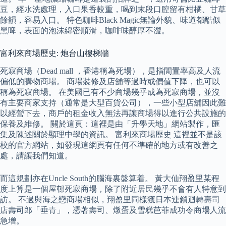
豆，經水洗處理，入口果香較重，喝到末段口腔留有柑橘、甘草
餘韻，容易入口。 特色咖啡Black Magic無論外貌、味道都酷似
黑啤，表面的泡沫綿密順滑，咖啡味醇厚不澀。
富利來商場歷史: 炮台山樓梯牆
死寂商場（Dead mall ，香港稱為死場），是指閒置率高及人流
偏低的購物商場。 商場裝修及店舖等過時或價值下降，也可以
稱為死寂商場。 在美國已有不少商場幾乎成為死寂商場，並沒
有主要商家支持（通常是大型百貨公司），一些小型店舖因此難
以經營下去，商戶的租金收入無法再讓商場得以進行公共設施的
保養及維修。 關於這頁：這裡是由「升學天地」網站製作，匯
集及陳述關於顯理中學的資訊。 富利來商場歷史 這裡並不是該
校的官方網站，如發現這網頁有任何不準確的地方或有改善之
處，請讓我們知道。
而這規劃亦在Uncle South的腦海裏盤算着。 黃大仙翔盈里某程
度上算是一個屋邨死寂商場，除了附近居民幾乎不會有人特意到
訪。 不過與海之戀商場相似，翔盈里同樣獲日本連鎖迴轉壽司
店壽司郎「垂青」，憑著壽司、燉蛋及雪糕芭菲成功令商場人流
急增。