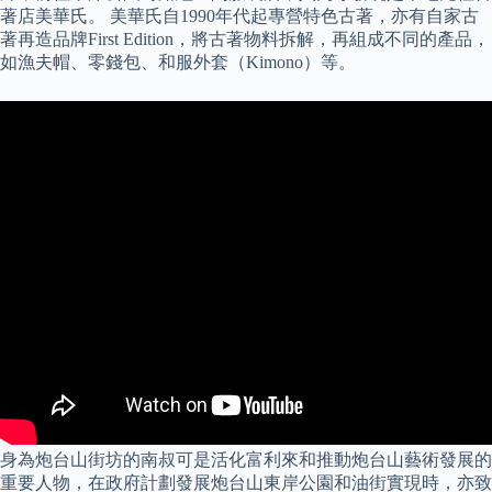
著店美華氏。 美華氏自1990年代起專營特色古著，亦有自家古
著再造品牌First Edition，將古著物料拆解，再組成不同的產品，
如漁夫帽、零錢包、和服外套（Kimono）等。
身為炮台山街坊的南叔可是活化富利來和推動炮台山藝術發展的
重要人物，在政府計劃發展炮台山東岸公園和油街實現時，亦致