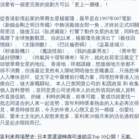
須要有一個更完善的規劃方可以「更上一層樓」！
從香港影壇起家的華裔女星楊紫瓊，最早是在1997年007電影
《新鐵金剛之明日帝國》中飾演龐德女郎一角，才終於正式叩關
荷里活，隨後又以《臥虎藏龍》打響了動作女星的名號，同時也
風靡了全球無數觀眾。 自此以來，楊紫瓊先後演出了《藝伎回
憶錄》、《太陽倒數》、《巴比倫密碼》、《盜墓迷城3》、
《秒速殺機2》、《魔詭怪胎》、《我的超豪男友》、《舊年聖
誕好戀嚟》、《尚氣與十環幫傳奇》等片，就此在荷里活奠定了
頭號華裔女星的地位。 香港地，咩都講錢，想搵個地方坐都不
得不消費，但係最近竟然有人開咗間唔做生意嘅書店，只係想俾
人入嚟休息吓、從文字之中重獲前行嘅力量，同埋想俾香港人治
療自己，做大家嘅驛站。 本人已查閱貴公司的 私隱政策 和 收集
個人資料聲明 ，並同意貴公司使用本人於此所填寫的個人資料
作直接促銷。 的確，利時的興衰，前車可鑑，要成功就要找一
批志同道合的人來一起造勢，當年利時懷著熱血的人未必再次得
見，畢竟時移世易，今天的年青人心態又是另一模樣，但愛社
區、愛本土文化的人卻愈來愈多，富利來20個月來的活化過程卻
只是起步階段而已。
富利來商場歷史: 日本票選迴轉壽司連鎖店Top 10公開！元氣、