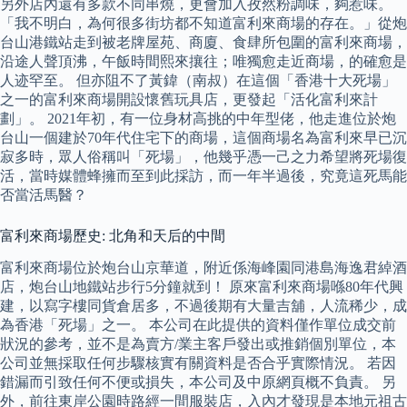
另外店內還有多款不同串燒，更會加入孜然粉調味，夠惹味。
「我不明白，為何很多街坊都不知道富利來商場的存在。」從炮
台山港鐵站走到被老牌屋苑、商廈、食肆所包圍的富利來商場，
沿途人聲頂沸，午飯時間熙來攘往；唯獨愈走近商場，的確愈是
人迹罕至。 但亦阻不了黃鍏（南叔）在這個「香港十大死場」
之一的富利來商場開設懷舊玩具店，更發起「活化富利來計
劃」。 2021年初，有一位身材高挑的中年型佬，他走進位於炮
台山一個建於70年代住宅下的商場，這個商場名為富利來早已沉
寂多時，眾人俗稱叫「死場」，他幾乎憑一己之力希望將死場復
活，當時媒體蜂擁而至到此採訪，而一年半過後，究竟這死馬能
否當活馬醫？
富利來商場歷史: 北角和天后的中間
富利來商場位於炮台山京華道，附近係海峰園同港島海逸君綽酒
店，炮台山地鐵站步行5分鐘就到！ 原來富利來商場喺80年代興
建，以寫字樓同貨倉居多，不過後期有大量吉舖，人流稀少，成
為香港「死場」之一。 本公司在此提供的資料僅作單位成交前
狀況的參考，並不是為賣方/業主客戶發出或推銷個別單位，本
公司並無採取任何步驟核實有關資料是否合乎實際情況。 若因
錯漏而引致任何不便或損失，本公司及中原網頁概不負責。 另
外，前往東岸公園時路經一間服裝店，入內才發現是本地元祖古