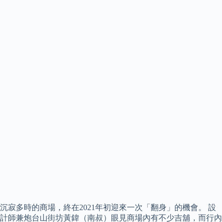
沉寂多時的商場，終在2021年初迎來一次「翻身」的機會。 設
計師兼炮台山街坊黃鍏（南叔）眼見商場內有不少吉舖，而行內