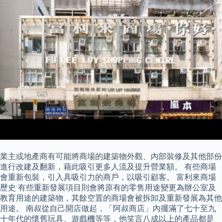
業主或地產商有可能將商場的建築物外觀、內部裝修及其他部份
進行改建及翻新，藉此吸引更多人流及提升營業額。 有些商場
會重新包裝，引入具吸引力的商戶，以吸引顧客。 富利來商場
歷史 有些重新發展項目則會將原有的零售用途變更為辦公室及
教育用途的建築物，其餘空置的商場會被拆卸及重新發展為其他
用途。 南叔從自己開店做起，「阿叔商店」內擺滿了七十至九
十年代的懷舊玩具、遊戲機等等，他笑言八成以上的產品都是