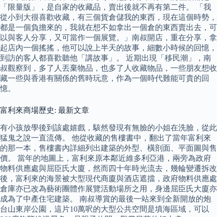
「限量版」，是自家的收藏品，賣出後就不再有第二件。 「我
從小到大很喜歡收藏，有三個貨倉儲我的東西，現在這個時勢，
都是一個負擔來的，我就在想不如拿出一個倉的東西賣出去，可
以與客人分享，又可當作一個展覽。」南叔開店，重在分享，拿
起店內一個搖搖，他可以說上半天的故事，細數小時候的回憶，
到訪的客人都喜歡聽他「講故事」。 近期出現「移民潮」，南
叔觀察到，多了人丟棄物品，也多了人收藏物品，一些朋友想收
藏一些與香港有關係的舊時玩意，作為一個時代難能可貴的回
憶。
富利來商場歷史: 最新文章
有小孩放學後到該處嬉戲，駭然發現有無臉的小姐在洗臉，從此
猛鬼之說一直流傳。 他從收藏的售樓書中，翻出了當年富利來
的那一本，售樓書內詳細列出建築的外型、橫剖面、平面圖與售
價。 當年的地圖上，富利來原本鄰近維多利亞港，兩旁為政府
物料供應處與屈臣氏大廈，然而四十年時光流去，幾輪變遷拆改
後，富利來的海景被大型現代商廈與酒店遮擋，政府物料供應處
倉庫亦已改為藝術團體作展覽活動場所之用，身邊屈臣氏大廈亦
成為了中產住宅建築。 南叔導賞的最後一站來到全新開放的炮
台山東岸公園，這片10萬呎的大型公共空間是填海區域，可以