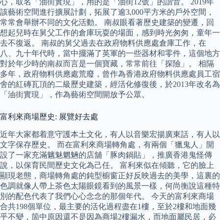
心，取名「油街實現」，用的是「油街12號」的諧音。 2019年
該藝術空間進行擴展計劃，拓展了逾3,000平方米的戶外空間，
常常會舉辦不同的文化活動。 南叔眼看著歷史建築的變遷，回
想起兒時在舅父工作的倉庫玩耍的場面，感到時光匆匆，童年一
去不復返。 南叔的舅父過去在政府物料供應處倉庫工作，在
八、九十年代時，當中擺滿了英軍的一些器材和零件，這個地方
對於年少時的南叔而言是一個寶藏，常常前往「探險」。 相隔
多年，政府物料供應處荒廢，曾作為香港政府物料供應處員工宿
舍的紅磚瓦頂的二級歷史建築，經活化修復後，於2013年改名為
「油街實現」，作為藝術空間開放予公眾。
富利來商場歷史: 展覽好去處
近年大家都着意守護本土文化，有人以音樂宏揚廣東話，有人以
文字保存歷史。 而在富利來商場轉角處，有兩個「獵鬼人」開
設了一家充滿魑魅魍魎的店舖「豚肉鍋貼」，推廣香港鬼怪傳
說，以保育民間歷史文化為己任。 富利來似在傾聽，它的臉上
顯現老態，商場轉角處的鈍型櫥窗正好反映過去的美學，這裏的
色調就像人帶上茶色太陽眼鏡看到的風景一樣，何尚衡說這種特
別的配色代表了我們心心念念的那個年代。 今天的富利來商場
合共198個單位，最主要的活化過程盡在1樓，至於2樓和地面幾
乎不變，箇中原因還不是因為商場2樓漏水，而地面屬民居，必