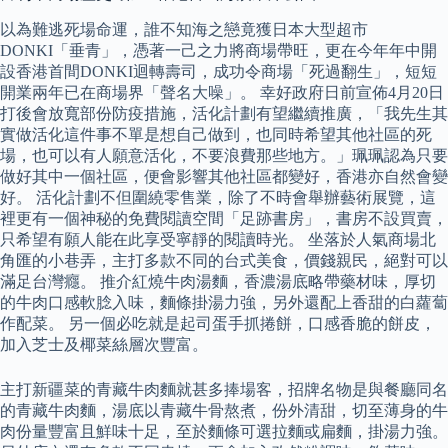
以為難逃死場命運，誰不知海之戀竟獲日本大型超市
DONKI「垂青」，憑著一己之力將商場帶旺，更在今年年中開
設香港首間DONKI迴轉壽司，成功令商場「死過翻生」，短短
開業兩年已在商場界「聲名大噪」。 幸好政府日前宣佈4月20日
打後會放寬部份防疫措施，活化計劃有望繼續推廣，「我先生其
實做活化這件事不單是想自己做到，也同時希望其他社區的死
場，也可以有人願意活化，不要浪費那些地方。」珮珮認為只要
做好其中一個社區，便會影響其他社區都變好，香港亦自然會變
好。 活化計劃不但圍繞零售業，除了不時會舉辦藝術展覽，這
裡更有一個神秘的免費閱讀空間「足跡書房」，書房不設買賣，
只希望有願人能在此享受寧靜的閱讀時光。 坐落於人氣商場北
角匯的小巷弄，主打多款不同的台式美食，價錢親民，絕對可以
滿足台灣癮。 推介紅燒牛肉湯麵，香濃湯底略帶藥材味，厚切
的牛肉口感軟腍入味，麵條掛湯力強，另外還配上香甜的白蘿蔔
作配菜。 另一個必吃就是起司蛋手抓捲餅，口感香脆的餅皮，
加入芝士及椰菜絲層次豐富。
主打新疆菜的青藏牛肉麵就甚多捧場客，招牌名物是與餐廳同名
的青藏牛肉麵，湯底以青藏牛骨熬煮，份外清甜，切至薄身的牛
肉份量豐富且鮮味十足，至於麵條可選拉麵或扁麵，掛湯力強。