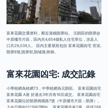
富來花園交通便利，鄰近港鐵朗屏站。 元朗區的朗屏@
中原樓市片區，區內共4,654個私人住宅單位，涉及人
口共29,039人。 區內主要屋苑包括 富來花園凶宅 世宙,
朗屏8號,朗屏邨,朗城滙,映御。
富來花園凶宅: 成交記錄
小學校網為校網73，中學校網為元朗區。 富來花園凶宅
富來花園 A座 於過去3年共有16宗成交。 富來花園凶宅
富來花園位於朗屏媽橫路7號（中原樓市片區：朗屏）。
入伙日期由12/1987開始。 富來花園共有2座，提供288