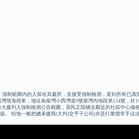
，強制範圍內的人留在其處所，並接受強制檢測，直到所有已識
填海得來，地址為柴灣小西灣道9號柴灣內地段第154號，於19
將大廈列入強制檢測公告範圍，居民正陸續去鄰近的社區中心做檢
。 恒地一般把總承建商(大判)交予子公司(亦是行業慣常手法)