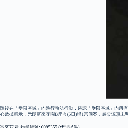
隨後在「受限區域」內進行執法行動，確認「受限區域」內所有
心數據顯示，元朗富來花園B座今(5日)增1宗個案，感染源頭
富來花園: 物業編號: 0085355 (代理提供)