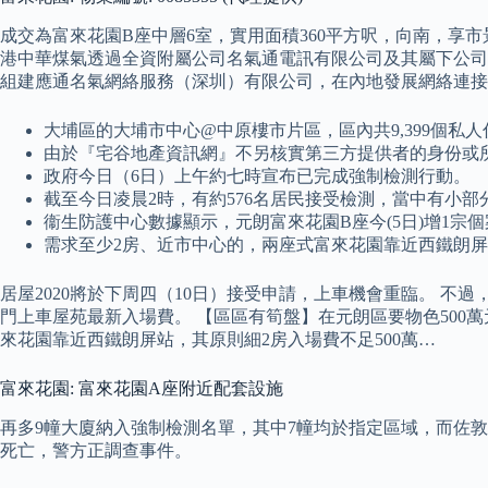
成交為富來花園B座中層6室，實用面積360平方呎，向南，享
港中華煤氣透過全資附屬公司名氣通電訊有限公司及其屬下公司
組建應通名氣網絡服務（深圳）有限公司，在內地發展網絡連接
大埔區的大埔市中心@中原樓市片區，區內共9,399個私人住
由於『宅谷地產資訊網』不另核實第三方提供者的身份或
政府今日（6日）上午約七時宣布已完成強制檢測行動。
截至今日凌晨2時，有約576名居民接受檢測，當中有小
衞生防護中心數據顯示，元朗富來花園B座今(5日)增1
需求至少2房、近市中心的，兩座式富來花園靠近西鐵朗屏站
居屋2020將於下周四（10日）接受申請，上車機會重臨。 不
門上車屋苑最新入場費。 【區區有筍盤】在元朗區要物色500
來花園靠近西鐵朗屏站，其原則細2房入場費不足500萬…
富來花園: 富來花園A座附近配套設施
再多9幢大廈納入強制檢測名單，其中7幢均於指定區域，而佐敦
死亡，警方正調查事件。