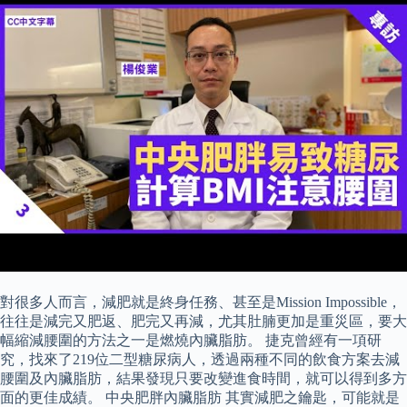
對很多人而言，減肥就是終身任務、甚至是Mission Impossible，
往往是減完又肥返、肥完又再減，尤其肚腩更加是重災區，要大
幅縮減腰圍的方法之一是燃燒內臟脂肪。 捷克曾經有一項研
究，找來了219位二型糖尿病人，透過兩種不同的飲食方案去減
腰圍及內臟脂肪，結果發現只要改變進食時間，就可以得到多方
面的更佳成績。 中央肥胖內臟脂肪 其實減肥之鑰匙，可能就是