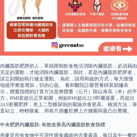
內臟脂肪肥胖的人，單純限制飲食無法消除內臟脂肪，必須藉由
充足的運動，才能消除內臟脂肪，因此，若是內臟脂肪肥胖者，
請立刻開始執行健走運動。 為此，請用和緩的方式，每天慢慢
地循序漸進增加，切勿心急。 養和醫院註冊營養師莫穎姍表
示，體重指標的計算方法是將體重（公斤）除以身高（米）的平
方，BMI若超出正常範圍，例如BMI超出22.9即屬過重，而超出
24.9更屬肥胖，患上二型糖尿病的風險亦會更高。 檢測方法：筆
直站立，輕輕吸氣，用卷尺測量肚臍上方腰圍與最凸出臀圍。
中央肥胖內臟脂肪: 有效改善高內臟脂肪飲食指標
燕麥是所有食物中可溶性膳食纖維的含量最高，每日其中一餐吃