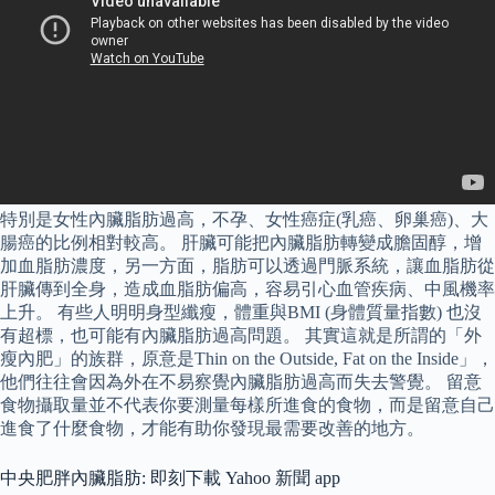
特別是女性內臟脂肪過高，不孕、女性癌症(乳癌、卵巢癌)、大
腸癌的比例相對較高。 肝臟可能把內臟脂肪轉變成膽固醇，增
加血脂肪濃度，另一方面，脂肪可以透過門脈系統，讓血脂肪從
肝臟傳到全身，造成血脂肪偏高，容易引心血管疾病、中風機率
上升。 有些人明明身型纖瘦，體重與BMI (身體質量指數) 也沒
有超標，也可能有內臟脂肪過高問題。 其實這就是所謂的「外
瘦內肥」的族群，原意是Thin on the Outside, Fat on the Inside」，
他們往往會因為外在不易察覺內臟脂肪過高而失去警覺。 留意
食物攝取量並不代表你要測量每樣所進食的食物，而是留意自己
進食了什麼食物，才能有助你發現最需要改善的地方。
中央肥胖內臟脂肪: 即刻下載 Yahoo 新聞 app