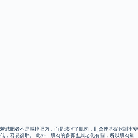
若減肥者不是減掉肥肉，而是減掉了肌肉，則會使基礎代謝率變
低，容易復胖。 此外，肌肉的多寡也與老化有關，所以肌肉量