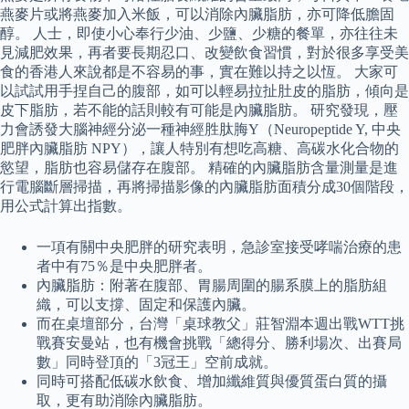
燕麥片或將燕麥加入米飯，可以消除內臟脂肪，亦可降低膽固
醇。 人士，即使小心奉行少油、少鹽、少糖的餐單，亦往往未
見減肥效果，再者要長期忍口、改變飲食習慣，對於很多享受美
食的香港人來說都是不容易的事，實在難以持之以恆。 大家可
以試試用手捏自己的腹部，如可以輕易拉扯肚皮的脂肪，傾向是
皮下脂肪，若不能的話則較有可能是內臟脂肪。 研究發現，壓
力會誘發大腦神經分泌一種神經胜肽脢Y（Neuropeptide Y, 中央
肥胖內臟脂肪 NPY），讓人特別有想吃高糖、高碳水化合物的
慾望，脂肪也容易儲存在腹部。 精確的內臟脂肪含量測量是進
行電腦斷層掃描，再將掃描影像的內臟脂肪面積分成30個階段，
用公式計算出指數。
一項有關中央肥胖的研究表明，急診室接受哮喘治療的患
者中有75％是中央肥胖者。
內臟脂肪：附著在腹部、胃腸周圍的腸系膜上的脂肪組
織，可以支撐、固定和保護內臟。
而在桌壇部分，台灣「桌球教父」莊智淵本週出戰WTT挑
戰賽安曼站，也有機會挑戰「總得分、勝利場次、出賽局
數」同時登頂的「3冠王」空前成就。
同時可搭配低碳水飲食、增加纖維質與優質蛋白質的攝
取，更有助消除內臟脂肪。