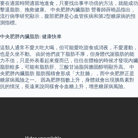
要在適當時間適當地進食，只要找出事半功倍的方法，就能成功
擊退脂肪、挽救健康。 中央肥胖內臟脂肪 營養師薛曉晶指出，
流行病學研究顯示，腹部肥胖是心血管疾病和第2型糖尿病的預
測指標。
中央肥胖內臟脂肪: 健康快車
這類人通常不愛大吃大喝，但可能愛吃甜食或消夜，不愛運動，
也是久坐不動。 由於他們皮下脂肪不厚，但身體代謝脂肪的能
力不佳，只是外表看起來瘦而已，往往在體檢的時候才發現內臟
脂肪較多，可能有脂肪肝、三酸甘油脂與膽固醇明顯升高。 中
央肥胖內臟脂肪 脂肪囤積會形成「大肚腩」，而中央肥胖正是
糖尿病風險之一。 因為肥胖指數上升，身體就會出現胰島素對
抗的情況，長遠來說同樣會令血糖上升，增患糖尿病風險。