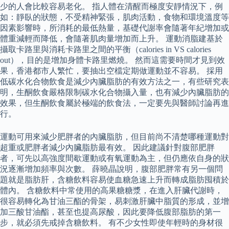
少的人會比較容易老化。 指人體在清醒而極度安靜情況下，例
如：靜臥的狀態，不受精神緊張，肌肉活動，食物和環境溫度等
因素影響時，所消耗的最低熱量，基礎代謝率會隨著年紀增加或
體重減輕而降低，會隨著肌肉量增加而上升。 運動消脂建基於
攝取卡路里與消耗卡路里之間的平衡（calories in VS calories
out），目的是增加身體卡路里燃燒。 然而這需要時間才見到效
果，香港都市人繁忙，要抽出空檔定期做運動並不容易。 採用
低碳水化合物飲食是減少內臟脂肪的有效方法之一，有些研究表
明，生酮飲食嚴格限制碳水化合物攝入量，也有減少內臟脂肪的
效果，但生酮飲食屬於極端的飲食法，一定要先與醫師討論再進
行。
運動可用來減少肥胖者的內臟脂肪，但目前尚不清楚哪種運動對
超重或肥胖者減少內臟脂肪最有效。 因此建議針對腹部肥胖
者，可先以高強度間歇運動或有氧運動為主，但仍應依自身的狀
況逐漸增加頻率與次數。 薛曉晶說明，腹部肥胖常有另一個問
題就是脂肪肝，含糖飲料容易使血糖急速上升而轉成脂肪囤積於
體內。 含糖飲料中常使用的高果糖糖漿，在進入肝臟代謝時，
很容易轉化為甘油三酯的骨架，易刺激肝臟中脂質的形成，並增
加三酸甘油酯，甚至也提高尿酸，因此要降低腹部脂肪的第一
步，就必須先戒掉含糖飲料。 有不少女性即使年輕時的身材很