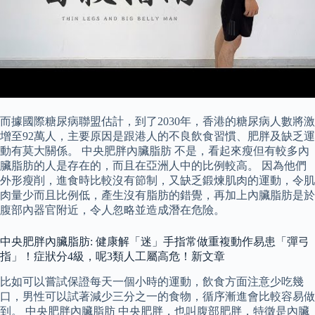
而據國際糖尿病聯盟估計，到了2030年，香港的糖尿病人數將激
增至92萬人，主要原因是跟港人的不良飲食習慣、肥胖及缺乏運
動有莫大關係。 中央肥胖內臟脂肪 不是，看起來瘦但有較多內
臟脂肪的人是存在的，而且在亞洲人中的比例較高。 因為他們
外形瘦削，進食時比較沒有節制，又缺乏鍛煉肌肉的運動，令肌
肉量少而且比例低，產生沒有脂肪的錯覺，再加上內臟脂肪是於
腹部內器官附近，令人忽略並造成潛在危險。
中央肥胖內臟脂肪: 健康解「迷」手指常做重複動作易患「彈弓
指」！症狀分4級，呢3類人工屬高危！新文章
比如可以嘗試保證每天一個小時的運動，飲食方面注意少吃幾
口，男性可以試著減少三分之一的食物，循序漸進會比較容易做
到。 中央肥胖內臟脂肪 中央肥胖，也叫腹部肥胖，特徵是內臟