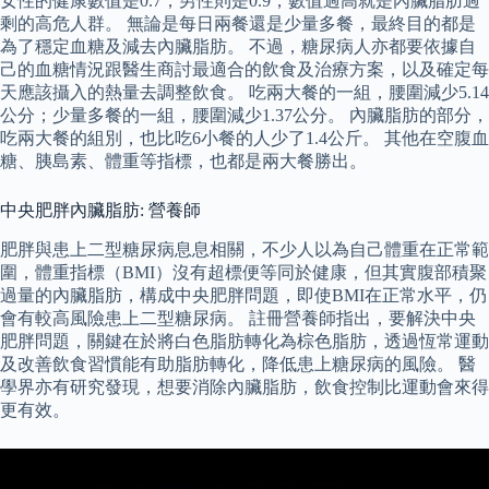
女性的健康數值是0.7，男性則是0.9，數值過高就是內臟脂肪過
剩的高危人群。 無論是每日兩餐還是少量多餐，最終目的都是
為了穩定血糖及減去內臟脂肪。 不過，糖尿病人亦都要依據自
己的血糖情況跟醫生商討最適合的飲食及治療方案，以及確定每
天應該攝入的熱量去調整飲食。 吃兩大餐的一組，腰圍減少5.14
公分；少量多餐的一組，腰圍減少1.37公分。 內臟脂肪的部分，
吃兩大餐的組別，也比吃6小餐的人少了1.4公斤。 其他在空腹血
糖、胰島素、體重等指標，也都是兩大餐勝出。
中央肥胖內臟脂肪: 營養師
肥胖與患上二型糖尿病息息相關，不少人以為自己體重在正常範
圍，體重指標（BMI）沒有超標便等同於健康，但其實腹部積聚
過量的內臟脂肪，構成中央肥胖問題，即使BMI在正常水平，仍
會有較高風險患上二型糖尿病。 註冊營養師指出，要解決中央
肥胖問題，關鍵在於將白色脂肪轉化為棕色脂肪，透過恆常運動
及改善飲食習慣能有助脂肪轉化，降低患上糖尿病的風險。 醫
學界亦有研究發現，想要消除內臟脂肪，飲食控制比運動會來得
更有效。