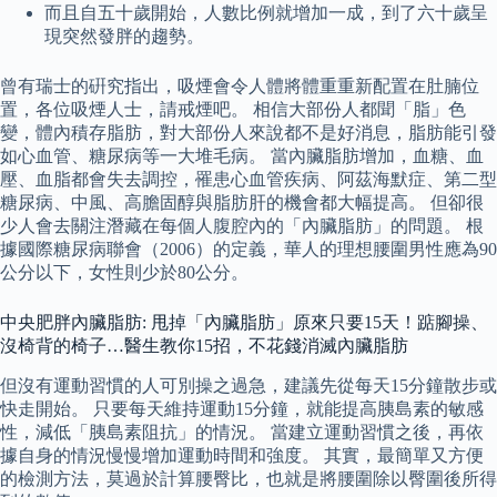
而且自五十歲開始，人數比例就增加一成，到了六十歲呈
現突然發胖的趨勢。
曾有瑞士的硏究指出，吸煙會令人體將體重重新配置在肚腩位
置，各位吸煙人士，請戒煙吧。 相信大部份人都聞「脂」色
變，體內積存脂肪，對大部份人來說都不是好消息，脂肪能引發
如心血管、糖尿病等一大堆毛病。 當內臟脂肪增加，血糖、血
壓、血脂都會失去調控，罹患心血管疾病、阿茲海默症、第二型
糖尿病、中風、高膽固醇與脂肪肝的機會都大幅提高。 但卻很
少人會去關注潛藏在每個人腹腔內的「內臟脂肪」的問題。 根
據國際糖尿病聯會（2006）的定義，華人的理想腰圍男性應為90
公分以下，女性則少於80公分。
中央肥胖內臟脂肪: 甩掉「內臟脂肪」原來只要15天！踮腳操、
沒椅背的椅子…醫生教你15招，不花錢消滅內臟脂肪
但沒有運動習慣的人可別操之過急，建議先從每天15分鐘散步或
快走開始。 只要每天維持運動15分鐘，就能提高胰島素的敏感
性，減低「胰島素阻抗」的情況。 當建立運動習慣之後，再依
據自身的情況慢慢增加運動時間和強度。 其實，最簡單又方便
的檢測方法，莫過於計算腰臀比，也就是將腰圍除以臀圍後所得