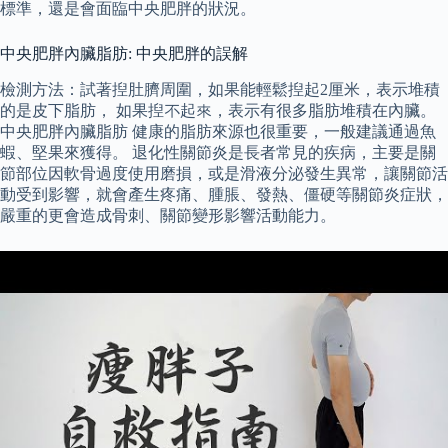
標準，還是會面臨中央肥胖的狀況。
中央肥胖內臟脂肪: 中央肥胖的誤解
檢測方法：試著揑肚臍周圍，如果能輕鬆揑起2厘米，表示堆積
的是皮下脂肪， 如果揑不起來，表示有很多脂肪堆積在內臟。
中央肥胖內臟脂肪 健康的脂肪來源也很重要，一般建議通過魚
蝦、堅果來獲得。 退化性關節炎是長者常見的疾病，主要是關
節部位因軟骨過度使用磨損，或是滑液分泌發生異常，讓關節活
動受到影響，就會產生疼痛、腫脹、發熱、僵硬等關節炎症狀，
嚴重的更會造成骨刺、關節變形影響活動能力。