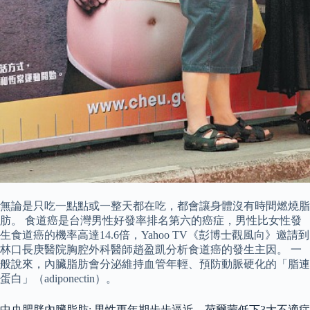
無論是只吃一點點或一整天都在吃，都會讓身體沒有時間燃燒脂
肪。 食道癌是台灣男性好發率排名第六的癌症，男性比女性發
生食道癌的機率高達14.6倍，Yahoo TV《彭博士觀風向》邀請到
林口長庚醫院胸腔外科醫師趙盈凱分析食道癌的發生主因。 一
般說來，內臟脂肪會分泌維持血管年輕、預防動脈硬化的「脂連
蛋白」（adiponectin）。
中央肥胖內臟脂肪: 男性更年期步步逼近…荷爾蒙低下3大不適症