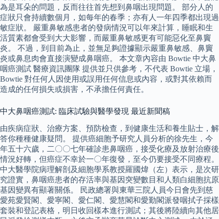
為是耳朵的問題，反而往往首先想到鼻咽出現問題。 部分人的
症狀只會持續數個月，如每年的春季；亦有人一年四季都出現過
敏症狀。 嚴重鼻敏感患者的發病情況可以年來計算，睡眠和生
活質素都會受到大大影響，而嚴重鼻敏感更有可能惡化至鼻竇
炎。 不過，到目前為止，並無足夠證據顯示嚴重鼻敏感、鼻竇
炎或鼻息肉會直接演變成鼻咽癌。 本文章內容由 Bowtie 中大鼻
咽癌測試 醫療資訊團隊 提供並只供參考，不代表 Bowtie 立場，
Bowtie 對任何人因使用或誤用任何信息或內容，或對其依賴而
造成的任何損失或損害，不承擔任何責任。
中大鼻咽癌測試: 臨床試驗與醫學發現 最近新聞稿
由疾病症狀、治療方案、預防檢查，到健康生活和養生貼士，解
答你種種健康疑問。 提供癌細胞予研究人員分析的徐先生，今
年五十六歲，二〇〇七年確診患鼻咽癌，接受化療及放射治療後
情況好轉，但癌症不幸於一〇年復發，至今仍要接受不同療程。
中大醫學院病理解剖及細胞學系教授羅國煒（左）表示，是次研
究證實，鼻咽癌患者的存活率與基因突變數目和人類白細胞抗原
基因變異有顯著關係。 民政總署與東華三院人員今日會先到慈
愛苑愛賢閣、愛寧閣、愛仁閣、愛慧閣和愛勤閣派發咽拭子採樣
套裝和登記表格，明日收回樣本進行測試；其後將陸續向其他居