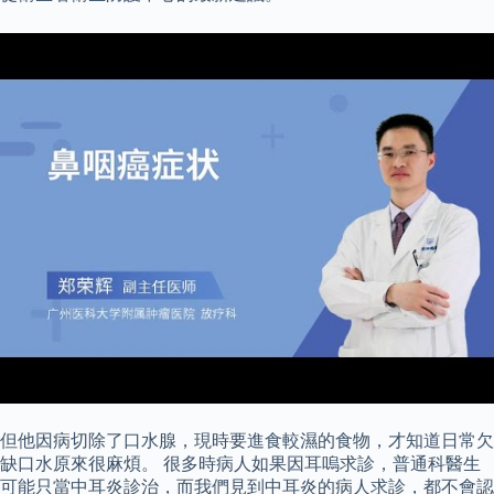
但他因病切除了口水腺，現時要進食較濕的食物，才知道日常欠
缺口水原來很麻煩。 很多時病人如果因耳嗚求診，普通科醫生
可能只當中耳炎診治，而我們見到中耳炎的病人求診，都不會認