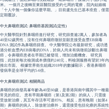
米。 一個月之後轉至東區醫院接受約七周的電療，院內姑娘稱
「十人中無一個像你這麼早期。」目前盧先生已基本痊愈，僅需
定期覆診。
中大鼻咽癌測試: 鼻咽癌基因測試(定性)
中大醫學院針對鼻咽癌進行研究，研究篩查逾2萬人，參加者為
40至62歲男性，沒有任何鼻咽癌徵狀並願意接受血漿EB病毒
DNA 測試作為鼻咽癌篩查。 中大醫學院公布最新研究，成功透
過分析血漿內EB病毒的DNA，於病人尚未有病徵前診斷出鼻咽
癌，令鼻咽癌患者在早期已被發現，增加治癒機會。 研究員
指，此技術每次檢測成本價僅約240元，料檢測服務有望於3年內
推出市面。 根據世界衛生組織2018年的數據顯示，香港鼻咽癌
發病率是全球平均的5-6倍。
中大鼻咽癌測試: 相關商品
鼻咽癌的病發高峯年齡為40至60歲，是香港與南中國其中一種最
常見的癌症。 患有早期鼻咽癌（第1及第2期）的病人，只需接
受放射治療，其五年存活率可達85%。 相反，患有晚期（如第4
期）鼻咽癌的病人，除放射治療外，還需接受包括化療的系統性