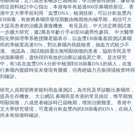
明顯病徵，近八成患者確診已屆晚期，令治療變得困難，據香港
癌症資料統計中心指出，本港每年有超過800宗鼻咽癌新症。 香
港中文大學早前利用「血漿DNA」檢測技術，可以分析血漿內
EB病毒，有效將鼻咽癌發現期數由晚期推向極早期，相信可大
大提高患者的治癒及康復機會。 有見及此，中大決定將測試進
一步擴大研究，邀2萬名年齡介乎40至60歲男性參與。 中大醫學
院化學病理學系教授陳君賜表示，以血漿EB病毒基因測試鼻咽
癌的準確度高達95%，對比鼻咽內視鏡檢查，抽血方式較少不
適。 他認為，測試能篩選出無明顯病徵的患者，協助市民及早
偵測鼻咽癌，盡快得到有效的治療以減低死亡率。 是次研究
中，有3名在血漿DNA分析中檢測到EB病毒DNA的病人，在進
行鼻咽內窺鏡時並未發現有腫瘤，但再經磁力共振掃描檢查時得
到確診。
研究人員期望將來能利用血液測試，為市民及早診斷出鼻咽癌，
提高生存機會。 大公網訊 鼻咽癌是本港的常見病症，惟早期無
明顯病徵，八成患者確診時已屆晚期，增加治療難度。 香港中
文大學研究發現，可透過分析血漿內的EB病毒的DNA，在病人
尚未有病徵時確診。