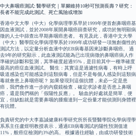
中大鼻咽癌測試: 醫學研究｜單腳維持10秒可預測長壽？研究：
長者不能完成此測試、死亡風險或增加
香港中文大學（中大）化學病理學系早於1999年便首創鼻咽癌基
因血液測試，並於2008年展開鼻咽癌篩查研究，成功於無明顯病
徵的人士中篩查出早期鼻咽癌患者。 有見及此，香港中文大學
（中大）醫學院化學病理學系於1999年成功研發一項無創傷性的
測試方法，以定量分析血液中的EB病毒基因來診斷鼻咽癌。 過
去9年的研究顯示，此血液測試能為已出現病徵的鼻咽癌病人作
準確的診斷和監測，其準確度超過95%，是目前其中一種準確度
最高的癌症血液測試。 醫生：其實這是過濾性病毒，有時上呼
吸道感染也可能感染到這類病毒，但是不是每個人感染到這類病
毒就會患上鼻咽癌呢？ 如果發現到這個抗體，未必一定是患
癌，我們會作進一步的內窺鏡檢查，確定求診者是否患上鼻咽
癌，還是我們稱的「假陽性反應」。 驗血的好處就是簡單﹑便
宜，但缺點就是需要鼻咽的腫瘤達到一定份量才能偵測到身體裡
有抗體。
負責研究的中大李嘉誠健康科學研究所所長暨醫學院化學病理學
系系主任盧煜明教授表示，通過EB病毒測試的陽性預測值達
11%，般癌症檢測約3%的高。 根據過往經驗，由成功研發技術