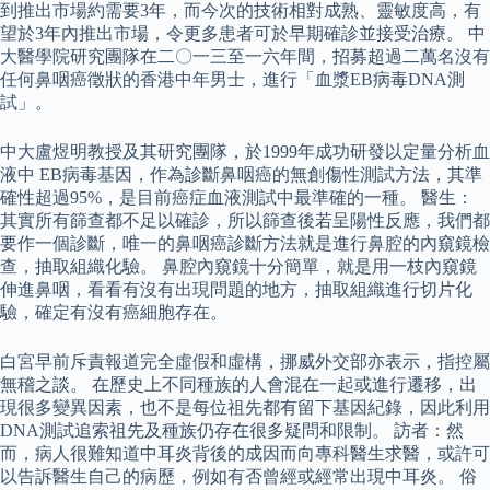
到推出市場約需要3年，而今次的技術相對成熟、靈敏度高，有
望於3年內推出市場，令更多患者可於早期確診並接受治療。 中
大醫學院研究團隊在二〇一三至一六年間，招募超過二萬名沒有
任何鼻咽癌徵狀的香港中年男士，進行「血漿EB病毒DNA測
試」。
中大盧煜明教授及其研究團隊，於1999年成功研發以定量分析血
液中 EB病毒基因，作為診斷鼻咽癌的無創傷性測試方法，其準
確性超過95%，是目前癌症血液測試中最準確的一種。 醫生：
其實所有篩查都不足以確診，所以篩查後若呈陽性反應，我們都
要作一個診斷，唯一的鼻咽癌診斷方法就是進行鼻腔的內窺鏡檢
查，抽取組織化驗。 鼻腔內窺鏡十分簡單，就是用一枝內窺鏡
伸進鼻咽，看看有沒有出現問題的地方，抽取組織進行切片化
驗，確定有沒有癌細胞存在。
白宮早前斥責報道完全虛假和虛構，挪威外交部亦表示，指控屬
無稽之談。 在歷史上不同種族的人會混在一起或進行遷移，出
現很多變異因素，也不是每位祖先都有留下基因紀錄，因此利用
DNA測試追索祖先及種族仍存在很多疑問和限制。 訪者：然
而，病人很難知道中耳炎背後的成因而向專科醫生求醫，或許可
以告訴醫生自己的病歷，例如有否曾經或經常出現中耳炎。 俗