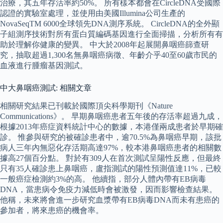
治療，其五年存活率約50%。 所有樣本都會在CircleDNA受國際
認證的實驗室處理，並使用由美國Illumina公司生產的
NovaSeqTM 6000全球領先DNA測序系統。 CircleDNA的全外顯
子組測序技術對所有蛋白質編碼基因進行全面掃描，分析所有有
助於理解你健康的變異。 中大於2008年起展開鼻咽癌篩查研
究，抽取超過1,300名無鼻咽癌病徵、年齡介乎40至60歲市民的
血液進行腫瘤基因測試。
中大鼻咽癌測試: 相關文章
相關研究結果已刊載於國際頂尖科學期刊《Nature
Communications》。 早期鼻咽癌患者五年後的存活率超過九成，
根據2013年癌症資料統計中心的數據，本港僅兩成患者於早期確
診。 惟參與研究的被確診患者中，逾70.5%為鼻咽癌早期，該批
病人三年內無惡化存活期高達97%，較本港鼻咽癌患者的相關數
據高27個百分點。 對於有309人在首次測試呈陽性反應，但最終
只有35人確診患上鼻咽癌，盧指測試的陽性預測值達11%，已較
一般癌症檢測約3%的高。 他續指，部分人體內帶有EB病毒
DNA，當患病令免疫力減低時會被激發，因而影響檢查結果。
他稱，未來將會進一步研究血漿帶有EB病毒DNA而未有患癌的
參加者，將來患癌的機會率。