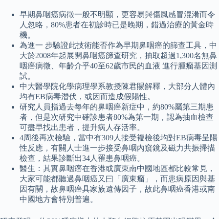
早期鼻咽癌病徵一般不明顯，更容易與傷風感冒混淆而令
人忽略，80%患者在初診時已是晚期，錯過治療的黃金時
機。
為進一 步驗證此技術能否作為早期鼻咽癌的篩查工具，中
大於2008年起展開鼻咽癌篩查研究，抽取超過1,300名無鼻
咽癌病徵、年齡介乎40至62歲市民的血液 進行腫瘤基因測
試。
中大醫學院化學病理學系教授陳君賜解釋，大部分人體內
均有EB病毒潛伏，或因而造成假陽性。
研究人員指過去每年的鼻咽癌新症中，約80%屬第三期患
者，但是次研究中確診患者80%為第一期，認為抽血檢查
可盡早找出患者，提升病人存活率。
4周後再次檢驗，當中有309人接受複檢後均對EB病毒呈陽
性反應，有關人士進一步接受鼻咽內窺鏡及磁力共振掃描
檢查，結果診斷出34人罹患鼻咽癌。
醫生：其實鼻咽癌在香港或廣東南中國地區都比較常見，
大家可能都聽過鼻咽癌又曰「廣東瘤」，而患病原因與基
因有關，故鼻咽癌具家族遺傳因子，故此鼻咽癌香港或南
中國地方會特別普遍。