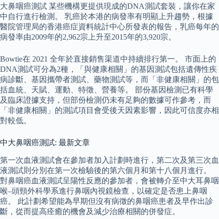
大鼻咽癌測試 某些機構更提供現成的DNA測試套裝，讓你在家
中自行進行檢測。 乳癌於本港的病發率有明顯上升趨勢，根據
醫院管理局的香港癌症資料統計中心所發表的報告，乳癌每年的
病發率由2009年的2,962宗上升至2015年的3,920宗。
Bowtie在 2021 全年於直接銷售渠道中持續排行第一。 市面上的
DNA測試可分為2種，「與健康相關」的基因測試包括遺傳性疾
病診斷、基因攜帶者測試、藥物測試等，而「非健康相關」的包
括血統、天賦、運動、特徵、營養等。 部份基因檢測已有科學
及臨床證據支持，但部份檢測仍未有足夠的數據可作參考，而
「非健康相關」的測試項目會受後天因素影響，因此可信度亦相
對較低。
中大鼻咽癌測試: 最新文章
第一次血液測試會在參加者加入計劃時進行，第二次及第三次血
液測試則分別在第一次檢驗後的第六個月和第十八個月進行。
對鼻咽癌血液測試呈陽性反應的參加者，會被轉介至中大耳鼻咽
喉–頭頸外科學系進行鼻咽內視鏡檢查，以確定是否患上鼻咽
癌。 此計劃希望能為早期但沒有病徵的鼻咽癌患者及早作出診
斷，從而提高痊癒的機會及減少治療相關的併發症。