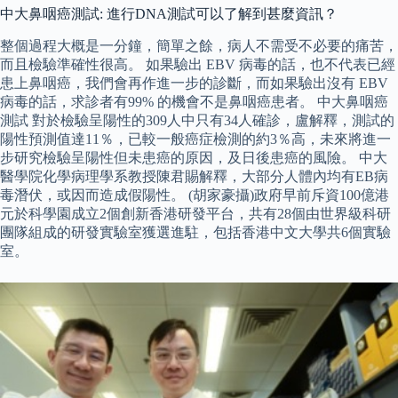
中大鼻咽癌測試: 進行DNA測試可以了解到甚麼資訊？
整個過程大概是一分鐘，簡單之餘，病人不需受不必要的痛苦，
而且檢驗準確性很高。 如果驗出 EBV 病毒的話，也不代表已經
患上鼻咽癌，我們會再作進一步的診斷，而如果驗出沒有 EBV
病毒的話，求診者有99% 的機會不是鼻咽癌患者。 中大鼻咽癌
測試 對於檢驗呈陽性的309人中只有34人確診，盧解釋，測試的
陽性預測值達11％，已較一般癌症檢測的約3％高，未來將進一
步研究檢驗呈陽性但未患癌的原因，及日後患癌的風險。 中大
醫學院化學病理學系教授陳君賜解釋，大部分人體內均有EB病
毒潛伏，或因而造成假陽性。 (胡家豪攝)政府早前斥資100億港
元於科學園成立2個創新香港研發平台，共有28個由世界級科研
團隊組成的研發實驗室獲選進駐，包括香港中文大學共6個實驗
室。