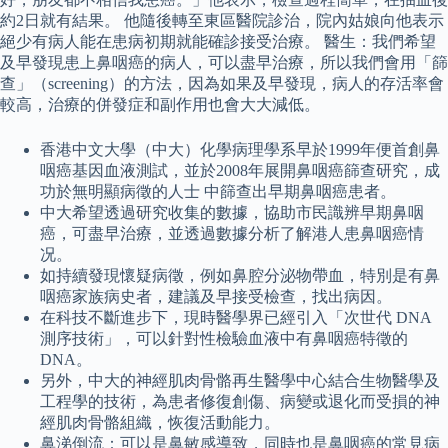
約2日就有結果。 他隨後轉至東區醫院診治，院內姑娘向他表示
絕少有病人能在患病初期就能確診接受治療。 醫生：我們希望
及早發現患上鼻咽癌的病人，可以盡早治療，所以我們會用「篩
查」（screening）的方法，因為如果及早發現，病人的存活率會
較高，治療的併發症和副作用也會大大減低。
香港中文大學（中大）化學病理學系早於1999年便首創鼻
咽癌基因血液測試，並於2008年展開鼻咽癌篩查研究，成
功於無明顯病徵的人士 中篩查出早期鼻咽癌患者。
中大希望透過研究收集的數據，協助市民識辨早期鼻咽
癌，可盡早治療，並透過數據分析了解港人患鼻咽癌情
况。
如持續發現懷疑病徵，例如鼻腔分泌物帶血，特別是有鼻
咽癌家族病史者，建議及早接受檢查，找出病因。
在科技不斷進步下，現時醫學界已經引入「次世代 DNA
測序技術」，可以針對性檢驗血液中有鼻咽癌特徵的
DNA。
另外，中大的神經肌肉骨骼再生醫學中心結合生物醫學及
工程學的技術，為患者修復創傷、病變或退化而受損的神
經肌肉骨骼組織，恢復活動能力。
鼻涕倒流：可以是鼻敏感導致，同時也是鼻咽癌的常見病