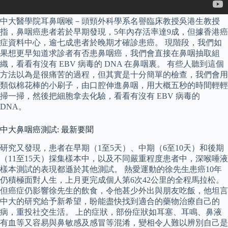
中大醫學院耳鼻咽喉－頭頸外科學系名譽臨床教授吳港生教授
指，鼻咽癌患者若於早期發現，5年內存活率達9成，但據香港癌
症資料中心，逾七成患者於晚期才確診患癌。 現階段，我們如
果想更早知道求診者有否患鼻咽癌，我們會直接在鼻咽抽取組
織，看看有沒有 EBV 病毒的 DNA 在鼻咽裏。 有些人聽到這個
方法以為是很痛苦的過程，但其實是十分簡單的檢查，我們會用
類似棉花棒的小刷子，由口腔伸進鼻咽，用大概五秒的時間輕輕
掃一掃，然後把細胞拿去化驗，看看有沒有 EBV 病毒的
DNA。
中大鼻咽癌測試: 最新要聞
研究又發現，患者在早期（1至5天）、中期（6至10天）和後期
（11至15天）採集樣本中，以及不同嚴重程度患者中，深喉唾液
樣本測試的表現都遜於其他測試。 熱愛運動的徐先生患癌10年
仍積極面對人生，上月更完成個人第6次42公里的全程馬拉松。
但癌症仍影響徐先生的飲食，令他甚少外出與朋友吃飯，他坦言
中大的研究給予新希望，盼能盡快找到適合的藥物治療自己的
病，重投社交生活。 上的症狀，部份症狀如耳塞、耳鳴、鼻液
有血等又容易與鼻敏感及感冒等混淆，變相令人難以辨別自己是