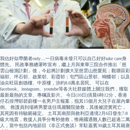
我估好似帶菌者only…一日病毒未發只可以自己好好take care身
體先。 民政事務總署昨宣布，繼上月與東華三院合作推出「慈
雲山檢測計劃」後，今起將計劃擴大至慈雲山慈愛苑；觀塘區彩
福邨、坪石邨、啟業邨、彩霞邨；屯門區山景邨、蝴蝶邨；以及
油尖旺區創德樓、中原樓，涉約8.6萬名居民。 可以在
facebook、instagram、youtube等各大社群媒體上關注我們，獲取
最新最熱的文章、專欄及影片。 今日(10日)清晨6時12分，香港
仔石排灣邨碧蔚樓一名男戶主報案，指其15個月大兒子在屋內暈
倒。 救護員到場將男嬰送往瑪麗醫院搶救，其後被證實死亡，
其死因有待驗屍確定。 土耳其南部與敘利亞邊境2月6日發生7.8
級大地震，救援人員爭分奪秒搶救，惟兩國遇難人數已超過二萬
人，當中包括內地節目《非正式會談》常駐嘉賓30歲土耳其籍唐