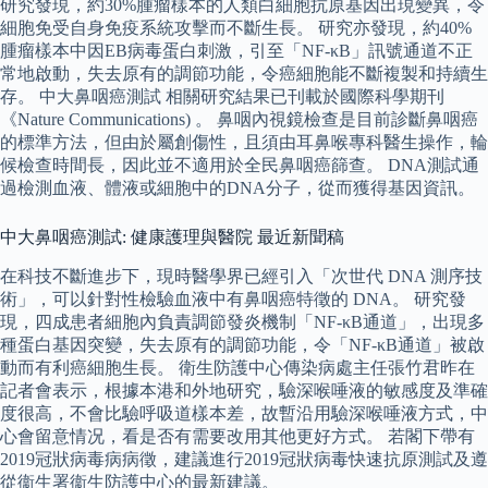
研究發現，約30%腫瘤樣本的人類白細胞抗原基因出現變異，令
細胞免受自身免疫系統攻擊而不斷生長。 研究亦發現，約40%
腫瘤樣本中因EB病毒蛋白刺激，引至「NF-κB」訊號通道不正
常地啟動，失去原有的調節功能，令癌細胞能不斷複製和持續生
存。 中大鼻咽癌測試 相關研究結果已刊載於國際科學期刊
《Nature Communications) 。 鼻咽內視鏡檢查是目前診斷鼻咽癌
的標準方法，但由於屬創傷性，且須由耳鼻喉專科醫生操作，輪
候檢查時間長，因此並不適用於全民鼻咽癌篩查。 DNA測試通
過檢測血液、體液或細胞中的DNA分子，從而獲得基因資訊。
中大鼻咽癌測試: 健康護理與醫院 最近新聞稿
在科技不斷進步下，現時醫學界已經引入「次世代 DNA 測序技
術」，可以針對性檢驗血液中有鼻咽癌特徵的 DNA。 研究發
現，四成患者細胞內負責調節發炎機制「NF-κB通道」，出現多
種蛋白基因突變，失去原有的調節功能，令「NF-κB通道」被啟
動而有利癌細胞生長。 衛生防護中心傳染病處主任張竹君昨在
記者會表示，根據本港和外地研究，驗深喉唾液的敏感度及準確
度很高，不會比驗呼吸道樣本差，故暫沿用驗深喉唾液方式，中
心會留意情况，看是否有需要改用其他更好方式。 若閣下帶有
2019冠狀病毒病病徵，建議進行2019冠狀病毒快速抗原測試及遵
從衞生署衞生防護中心的最新建議。