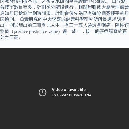
民派發檢測樣本瓶，之後交承辦商華昇診斷中心測試。 由於涵
蓋樓宇數目較多，計劃須分階段進行，相關屋邨或大廈管理處會
通知居民檢測計劃時間表，計劃會優先為已有確診個案樓宇的居
民檢測。 負責研究的中大李嘉誠健康科學研究所所長盧煜明指
出，測試篩出的三百零九人中，有三十五人確診鼻咽癌，陽性預
測值（positive predictive value）達一成一，較一般癌症篩查約百
分之三高。