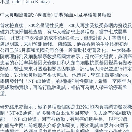
小強（Idris Talha Kartav）。
中大鼻咽癌測試: (鼻咽癌) 香港 驗血可及早檢測鼻咽癌
首次檢查後，309名呈陽性反應，300人再接受接受鼻咽內窺鏡及
磁力共振掃描檢查後，有34人確診患上鼻咽癌，當中七成屬早
期。 此技術每次檢測的成本價約240元，但未計劃人手等費用，
盧煜明說，未能預測價錢。 盧續說，他在香港的生物技術初創
公司已於5月底和美國公司合併，希望助技術普及化。 中大醫學
院病理解剖及細胞學系教授羅國煒表示，是次研究證實，鼻咽癌
患者的存活率與基因突變數目和人類白細胞抗原基因變異有顯著
關係，醫生未來可透過相關基因數據，評估病人情況並進行特定
治療，對治療鼻咽癌有很大幫助。 他透露，學院正跟英國的大
學研發針對「NF-κB通道」的相關抑制性藥物，希望一至兩年內
完成動物實驗，再進行臨牀測試，相信可為病人帶來治療新希
望。
研究結果亦顯示，極多鼻咽癌個案是由於細胞內負責調節發炎機
制「NF-κB通道」的多種蛋白出現基因突變，失去原有的調節功
能，「NF-κB通道」因而被啟動，有利癌細胞生長。 現年57歲
的盧先生兩年前經朋友介紹參加研究，兩次測試血漿內EB病毒
均成陽性，後經鼻咽內視鏡確診一期鼻咽癌，腫瘤大小僅約3毫