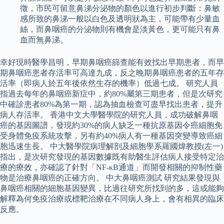
徵，市民可留意鼻涕分泌物的顏色以進行初步判斷：鼻敏
感所致的鼻涕一般以白色及透明狀為主，可能帶有少量血
絲，而鼻咽癌的分泌物則有機會是淡黃色，更可能只有鼻
血而無鼻涕。
幸好現時醫學昌明，早期鼻咽癌篩查能有效找出早期患者，而早
期鼻咽癌患者存活率可高達九成，反之晚期鼻咽癌患者的五年存
活率（即病人於五年後依然生存的機率）低過七成。 研究人員
指過去每年的鼻咽癌新症中，約80%屬第三期患者，但是次研究
中確診患者80%為第一期，認為抽血檢查可盡早找出患者，提升
病人存活率。 香港中文大學醫學院的研究人員，成功破解鼻咽
癌的基因圖譜，發現約30%的病人缺乏一種抗原基因令癌細胞免
受身體免疫系統攻擊，另有約40%病人有一種基因突變導致癌細
胞迅速生長。 中大醫學院病理解剖及細胞學系羅國煒教授(左一)
指出，是次研究發現的基因數據既有助醫生評估病人接受特定治
療的療效，亦確認了針對「NF-κB通道」而開發相關的抑制性藥
物是治療鼻咽癌的正確方向。 中大鼻咽癌測試 研究結果發現與
鼻咽癌相關的細胞基因變異，比過往研究所找到的多，這或能夠
解釋為何免疫治療或標靶治療在不同病人身上，會有相異的臨床
反應。