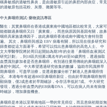
稱鼻敏感的過敏性鼻炎，是由過敏原引起的鼻腔內部炎症，常見
的過敏原包括花粉、灰塵、黴菌等等。
中大鼻咽癌測試: 藥物資訊專區
醫生：其實鼻咽癌在香港或廣東南中國地區都比較常見，大家可
能都聽過鼻咽癌又曰「廣東瘤」，而患病原因與基因有關，故鼻
咽癌具家族遺傳因子，故此鼻咽癌香港或南中國地方會特別普
遍。 其次，鼻咽癌與感染 EBV 病毒有關，所以現在很多研究和
篩查都從這方面著手，希望可以找出患鼻咽癌的高危人士。 中
文大學醫學院將於周日起開始為期3年的全港「鼻咽癌血液測試
研究計劃」，到18區共招募2萬名年約40至60歲男性，透過抽取
血漿識別參加者是否患鼻咽癌，有別過往要用傳統的鼻咽鏡深入
鼻腔中測試。 中大希望透過研究收集的數據，協助市民識辨早
期鼻咽癌，可盡早治療，並透過數據分析了解港人患鼻咽癌情
况。 本港每年有超過800宗鼻咽癌新症，但由於早期鼻咽癌無明
顯病徵，僅2成患者於早期確診，令存活率低於7成。 中大研究
發現，透過分析血漿內的EB病毒DNA，可以在病人尚未有病徵
時確診，增加康復機會。
鼻咽癌是本港以至華南地區一帶的常見癌症，而且患病初期並無