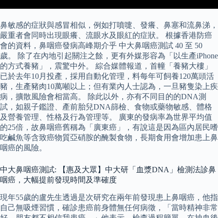
鼻敏感的症狀與感冒相似，例如打噴嚏、發癢、鼻塞和流鼻涕，
嚴重者會同時出現眼癢、流眼水及眼紅的症狀。 根據香港防癌
會的資料，鼻咽癌發病高峰期介乎 中大鼻咽癌測試 40 至 50
歲。 除了在內地引起關注之餘，更有外媒形容為「以生產iPhone
的方式養豬」，震驚中外。 綜合媒體報道，首幢「養豬大樓」
已於去年10月投產，採用自動化管理，料每年可飼養120萬頭活
豬，生產豬肉10萬噸以上；但有業內人士認為，一旦豬隻染上疾
病，擴散風險會相當高。 除此以外，亦有不同目的的DNA測
試，如親子鑑證、產前胎兒DNA篩檢、食物或藥物敏感、體格
及營養管理、性格及行為管理等。 廣東的發病率為世界平均值
的25倍，故鼻咽癌舊稱為「廣東癌」，有說這是因為區內居民嗜
吃鹹魚等含致癌物質亞硝胺的醃製食物，長期食用會增加患上鼻
咽癌的風險。
中大鼻咽癌測試: 【惠及大眾】中大研「血漿DNA」檢測法診鼻
咽癌，大幅提前發現時間及準確度
現年55歲的盧先生透過是次研究在兩年前發現患上鼻咽癌，他指
自己無吸煙習慣，確診患癌前身體無任何病徵，「當時精神非常
好，朋友都不相信我患癌。」他表示，檢查過程簡單，在抽血後