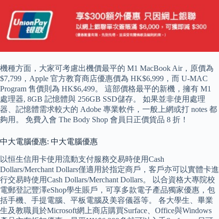
機種方面，大家可考慮出機價最平的 M1 MacBook Air，原價為
$7,799，Apple 官方教育商店優惠價為 HK$6,999，而 U-MAC
Program 售價則為 HK$6,499。 這部價格最平的新機，擁有 M1
處理器, 8GB 記憶體與 256GB SSD儲存。 如果並非使用處理
器、記憶體需求較大的 Adobe 專業軟件，一般上網或打 notes 都
夠用。 免費入會 The Body Shop 會員日正價貨品 8 折！
中大電腦優惠: 中大電腦優惠
以恒生信用卡使用流動支付服務交易時使用Cash
Dollars/Merchant Dollars僅適用於指定商戶，客戶亦可以實體卡進
行交易時使用Cash Dollars/Merchant Dollars。 以合資格大專院校
電郵登記豐澤eShop學生賬戶，可享多款電子產品獨家優惠，包
括手機、手提電腦、平板電腦及美容儀器等。 各大學生、畢業
生及教職員於Microsoft網上商店購買Surface、Office與Windows