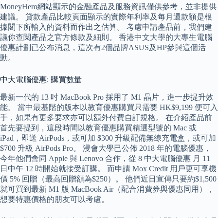
MoneyHero網站顯示的金融產品及服務資訊僅供參考，並非提供
建議。 貸款產品比較頁面顯示的實際年利率及每月還款額是根
據閣下所輸入的資料而作出之估算。 考慮申請產品前，我們建
議你查閱產品之官方條款及細則。 香港中文大學的大專生電腦
優惠計劃已公布消息，這次有2個品牌ASUS及HP參與這個活
動。
中大電腦優惠: 購買數量
最新一代的 13 吋 MacBook Pro 採用了 M1 晶片，進一步提升效
能。 當中最基階的版本以教育優惠購買只需要 HK$9,199 便可入
手，如果有更多要求亦可以額外付費自訂規格。 在介紹產品前
首先要提到，這段時間以教育優惠購買精選型號的 Mac 或
iPad，即送 AirPods，或可加 $300 升級配備無線充電盒，或可加
$700 升級 AirPods Pro。 浸會大學已公佈 2018 年的電腦優惠，
今年他們會同 Apple 與 Lenovo 合作，從 8 中大電腦優惠 月 11
日中午 12 時開始就接受訂購。 而申請 Mox Credit 用戶更可享機
價 5% 回贈（最高回贈額為$250）。 他們近日宣傳只要約$1,500
就可買到最新 M1 版 MacBook Air（配合消費券與優惠同用），
想要特惠價格的朋友可以考慮。