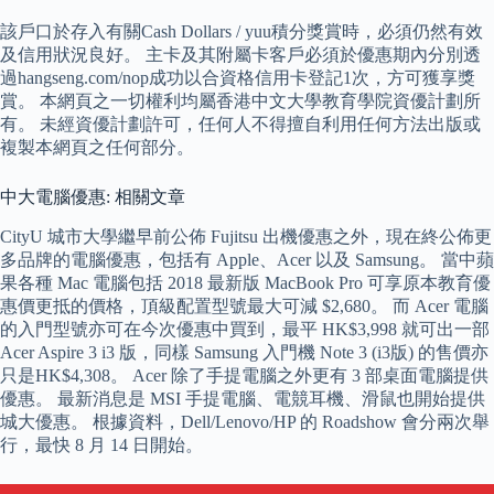
該戶口於存入有關Cash Dollars / yuu積分獎賞時，必須仍然有效
及信用狀況良好。 主卡及其附屬卡客戶必須於優惠期內分別透
過hangseng.com/nop成功以合資格信用卡登記1次，方可獲享獎
賞。 本網頁之一切權利均屬香港中文大學教育學院資優計劃所
有。 未經資優計劃許可，任何人不得擅自利用任何方法出版或
複製本網頁之任何部分。
中大電腦優惠: 相關文章
CityU 城市大學繼早前公佈 Fujitsu 出機優惠之外，現在終公佈更
多品牌的電腦優惠，包括有 Apple、Acer 以及 Samsung。 當中蘋
果各種 Mac 電腦包括 2018 最新版 MacBook Pro 可享原本教育優
惠價更抵的價格，頂級配置型號最大可減 $2,680。 而 Acer 電腦
的入門型號亦可在今次優惠中買到，最平 HK$3,998 就可出一部
Acer Aspire 3 i3 版，同樣 Samsung 入門機 Note 3 (i3版) 的售價亦
只是HK$4,308。 Acer 除了手提電腦之外更有 3 部桌面電腦提供
優惠。 最新消息是 MSI 手提電腦、電競耳機、滑鼠也開始提供
城大優惠。 根據資料，Dell/Lenovo/HP 的 Roadshow 會分兩次舉
行，最快 8 月 14 日開始。