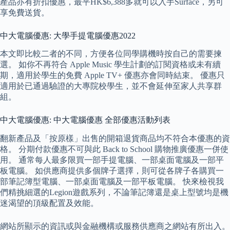
產品亦有折扣優惠，最平HK$6,388多就可以入手Surface，另可
享免費送貨。
中大電腦優惠: 大學手提電腦優惠2022
本文即比較二者的不同，方便各位同學購機時按自己的需要揀
選。 如你不再符合 Apple Music 學生計劃的訂閱資格或未有續
期，適用於學生的免費 Apple TV+ 優惠亦會同時結束。 優惠只
適用於已通過驗證的大專院校學生，並不會延伸至家人共享群
組。
中大電腦優惠: 中大電腦優惠 全部優惠活動列表
翻新產品及「按原樣」出售的開箱退貨商品均不符合本優惠的資
格。 分期付款優惠不可與此 Back to School 購物推廣優惠一併使
用。 通常每人最多限買一部手提電腦、一部桌面電腦及一部平
板電腦。 如供應商提供多個牌子選擇，則可從各牌子各購買一
部筆記簿型電腦、一部桌面電腦及一部平板電腦。 快來檢視我
們精挑細選的Legion遊戲系列，不論筆記簿還是桌上型號均是機
迷渴望的頂級配置及效能。
網站所顯示的資訊或與金融機構或服務供應商之網站有所出入。