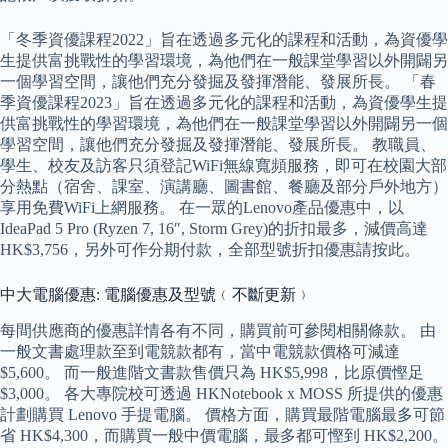
「冬季資優課程2022」旨在透過多元化的課程和活動，為資優學
生提供富挑戰性的學習環境，為他們在一般課堂學習以外開闢另
一個學習空間，讓他們充分發掘及發揮潛能、發展所長。 「春
季資優課程2023」旨在透過多元化的課程和活動，為資優學生提
供富挑戰性的學習環境，為他們在一般課堂學習以外開闢另一個
學習空間，讓他們充分發掘及發揮潛能、發展所長。 教職員、
學生、校友及訪客只須登記WiFi無線寬頻服務，即可在校園大部
分熱點（宿舍、課室、演講廳、圖書館、餐廳及部分戶外地方）
享用免費WiFi上網服務。 在一眾的Lenovo產品優惠中，以
IdeaPad 5 Pro (Ryzen 7, 16″, Storm Grey)的折扣最多，減價高達
HK$3,756，另外可作分期付款，全部型號折扣優惠請按此。
中大電腦優惠: 電腦優惠及型號﹙不斷更新﹚
每間供應商的優惠詳情各有不同，購買前可參閱相關條款。 由
一般文書處理款至到電競款都有，當中電競款價格可減達
$5,600。 而一般進階文書款售價只為 HK$5,998，比原價慳足
$3,000。 各大專院校可透過 HKNotebook x MOSS 所提供的優惠
計劃購買 Lenovo 手提電腦。 價格方面，購買最階電腦最多可節
省 HK$4,300，而購買一般中價電腦，最多都可慳到 HK$2,200。