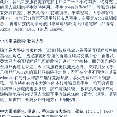
此外，資訊科技服務處的電腦用戶區二十四小時開放，備有充足
的個人電腦供學生隨時使用。 學生 (持有效學生證)、教職員 (持
有效職員證) 、校友及舊生 (持成績單、畢業證書、大學聯營信
用卡)。 今年部分優惠不適用於校友及舊生，主要是Apple電腦優
惠。 香港科技的同學可使用專屬連結於網上訂購電腦，品牌有
Apple、Acer、Dell、HP 及 Lenovo。
中大電腦優惠: 教育大學
除了為大學提供服務外，資訊科技服務處亦為香港互聯網服務擔
當樞紐角色。 透過該處所營運的香港互聯網交換中心，香港及
亞太區內的互聯網通訊可經此樞紐進行本地轉接，而毋須先傳送
至海外再送返香港，令上網服務更快捷更經濟。 教職員及同學
只須登記WiFi無線寬頻熱點夥伴計劃，即可在全港不同地方以及
eduroam在海外大學設立無線寬頻熱點，享受免費WiFi上網服
務。 所有持有有效中大通卡的本校教職員及學生，均可透過資
訊科技服務處的電腦系統，設立電腦帳號。 教職員及同學亦可
隨時隨地在校內以個人電腦享用有線或無線（宿舍、課室、演講
廳、圖書館、餐廳及戶外地方）上網服務。
中大電腦優惠: 優惠7：香港城市大學專上學院（CCCU）Dell /
HP / Lenovo / Microsoft 電腦優惠 2018