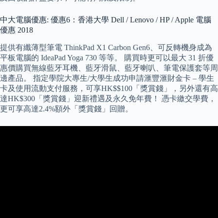
中大電腦優惠: 優惠6：香港大學 Dell / Lenovo / HP / Apple 電腦
優惠 2018
提供有纖薄型筆電 ThinkPad X1 Carbon Gen6、可反轉機身成為
平板電腦的 IdeaPad Yoga 730 等等。 購買時更可以最大 31 折優
惠價購買無線藍牙耳機、藍牙滑鼠、藍牙喇叭、筆電保護套等周
邊產品。 指定學院大專生/大學生成功申請滙豐滙財金卡 – 學生
卡及使用流動支付服務，可享HK$$100「獎賞錢」，另外還有高
達HK$300「獎賞錢」迎新禮遇及永久免年費！ 憑卡繳交學費，
更可享高達2.4%額外「獎賞錢」回贈。