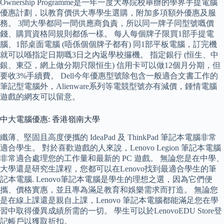
Ownership Programme是一年一度大專院校舉辦的學界手提電腦
優惠計劃，以教育價供大專學生選購，附加多項額外優惠及服
務。 3間大學都同一間供應商負責，所以同一牌子同型號嘅價
錢、購買資格同規則都係一樣。 每人每個牌子限買1部手提電
腦、1部桌面電腦 (唔係個個牌子都有) 同1部平板電腦，訂完機
就可以喺指定日期嘅3日之內返學校攞機。 指定銀行 (恒生、中
銀、東亞，網上做分期只限恒生) 信用卡可以做12個月分期，但
要收3%手續費。 Dell今年優惠型號除包含一般適合文書工作的
筆記型電腦外，Alienware系列等電競型號亦有減價，鍾情電腦
遊戲的網友可以留意。
中大電腦優惠: 香港嶺南大學
纖薄、堅固且高度便攜的 IdeaPad 及 ThinkPad 筆記本電腦非常
適合學生。 對於喜歡遊戲的人來說，Lenovo Legion 筆記本電腦
非常適合處理您的工作量和最新的 PC 遊戲。 無論您是在中學、
大學還是研究生課程，您都可以在Lenovo找到最適合學生的筆
記本電腦. Lenovo筆記本電腦是學生的理想之選，因為它們便
攜、價格實惠，並且專為滿足教育和娛樂需求而打造。 無論您
是在線上課還是親自上課，Lenovo 筆記本電腦都能滿足您在學
習中取得優異成績所需的一切。 學生可以於LenovoEDU Store登
記帳戶以獲取折扣。