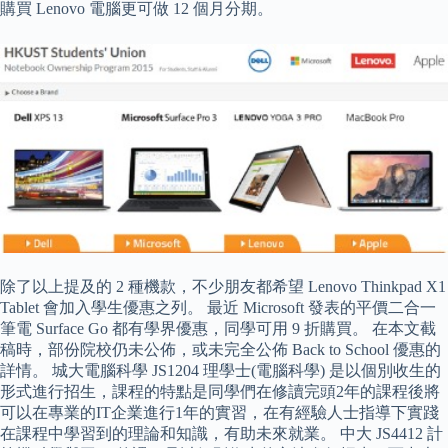
購買 Lenovo 電腦更可做 12 個月分期。
除了以上提及的 2 種機款，不少朋友都希望 Lenovo Thinkpad X1
Tablet 會加入學生優惠之列。 最近 Microsoft 發表的平價二合一
筆電 Surface Go 都有學界優惠，同學可用 9 折購買。 在本文截
稿時，部份院校仍未公佈，或未完全公佈 Back to School 優惠的
詳情。 城大電腦科學 JS1204 理學士(電腦科學) 是以個別收生的
形式進行招生，課程的特點是同學們在修讀完頭2年的課程後將
可以在專業的IT企業進行1年的實習，在有經驗人士指導下實踐
在課程中學習到的理論和知識，有助未來就業。 中大 JS4412 計