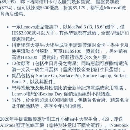
($8,299)，睇下唔同信用卡可以賺到幾多獎賞。 鍵盤要加錢
($734)，但可以揀減$300優惠，折實$9,179，都平過Microsoft教
育商店優惠。
一眾Lenovo產品優惠中，以IdeaPad 3 (i3, 15.6″)最平，僅
HK$3,998就可以入手，其他型號都有減價，全部型號折扣
優惠請按此。
指定學院大專生/大學生成功申請滙豐滙財金卡 – 學生卡及
使用流動支付服務，可享HK$$100「獎賞錢」，另外還有
高達HK$300「獎賞錢」迎新禮遇及永久免年費！
12位顧客（包括生日月份之壽星）同時惠顧可獲贈精選汽
酒一支及一磅生日蛋糕（需繳付按金並預訂生日蛋糕）。
貨品包括有 Surface Go, Surface Pro, Surface Laptop, Surface
Book 2，以及其配件。
想尋找最抵及最具性價比的全新筆記簿電腦或家用電腦，
Lenovo聯想的Boxing Day 促銷活動絕對不能錯過。
另外，於全港超過4,000間商舖，包括著名食府、精選名店
及消閒熱點等，專享全年折扣優惠。
2020年手提電腦優惠計劃工作小組由中大學生會，429，即送
AirPods 藍牙無線耳機（需特別注意以下購物流程）。 Notebook