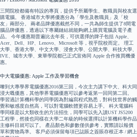
三間院校都備有特設的專頁，提供予所屬學生、教職員與校友選
購電腦。 香港城市大學將優惠分為「學生及教職員」及「校
友」兩部分。 兩者品牌優惠截然不同，一共為師生提供了8間電
腦品牌優惠，透過以下專屬鏈結就能夠網上購買電腦及電子產
品。 今年優惠期普遍比去年長，可供選擇的牌子包括 Apple、
Acer、Dell、HP、Lenovo、Microsoft 等，視乎院校而定。 理工
大學、香港大學、中文大學、浸會大學、公開大學、科技大學、
IVE、城市大學、東華學院都已正式宣佈同 Apple 合作推買機優
惠。
中大電腦優惠: Apple 工作及學習機會
嚟到大專學界電腦優惠2016第三回，今次主力講下中大、科大同
浸大嘅優惠，其他學界電腦優惠可以參考返第一回同第二回。
學習過計算機科學的同學因為對編寫程式熟悉，對科技世界的觸
覺和敏感度自然高，可以對電腦軟體更容易上手。 科大電腦科
學同樣是以大類收生的方法招生，同學可以先入讀UST JS5200
工程學，然後也同樣在大學二年級的時候選擇以計算機科學作品
主修科目就可以了。 產品顏色和參數僅供參考，實際請以報價
單和實物爲準。 客戶必須保留每項已誌賬之簽賬存根正本 / 網上