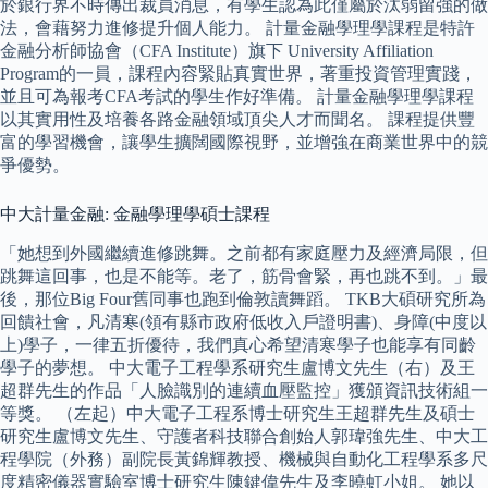
於銀行界不時傳出裁員消息，有學生認為此僅屬於汰弱留強的做
法，會藉努力進修提升個人能力。 計量金融學理學課程是特許
金融分析師協會（CFA Institute）旗下 University Affiliation
Program的一員，課程內容緊貼真實世界，著重投資管理實踐，
並且可為報考CFA考試的學生作好準備。 計量金融學理學課程
以其實用性及培養各路金融領域頂尖人才而聞名。 課程提供豐
富的學習機會，讓學生擴闊國際視野，並增強在商業世界中的競
爭優勢。
中大計量金融: 金融學理學碩士課程
「她想到外國繼續進修跳舞。之前都有家庭壓力及經濟局限，但
跳舞這回事，也是不能等。老了，筋骨會緊，再也跳不到。」最
後，那位Big Four舊同事也跑到倫敦讀舞蹈。 TKB大碩研究所為
回饋社會，凡清寒(領有縣市政府低收入戶證明書)、身障(中度以
上)學子，一律五折優待，我們真心希望清寒學子也能享有同齡
學子的夢想。 中大電子工程學系研究生盧博文先生（右）及王
超群先生的作品「人臉識別的連續血壓監控」獲頒資訊技術組一
等獎。 （左起）中大電子工程系博士研究生王超群先生及碩士
研究生盧博文先生、守護者科技聯合創始人郭瑋強先生、中大工
程學院（外務）副院長黃錦輝教授、機械與自動化工程學系多尺
度精密儀器實驗室博士研究生陳鍵偉先生及李曉虹小姐。 她以