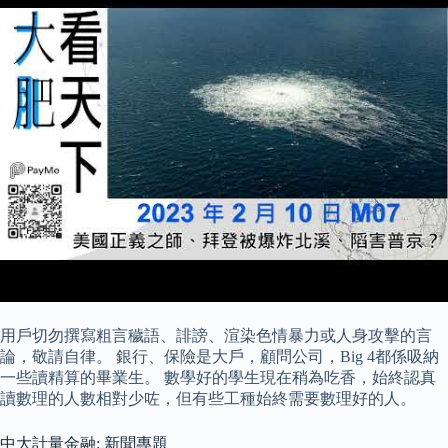
用戶切勿撰寫粗言穢語、誹謗、渲染色情暴力或人身攻擊的言
論，敬請自律。 銀行、保險是大戶，顧問公司，Big 4都係吸納
一些讀精算的畢業生。 數學好的學生現在稍為吃香，始終認真
讀數理的人數相對少咗，但有些工種始終需要數理好的人。
中大計量金融: 新聞專題