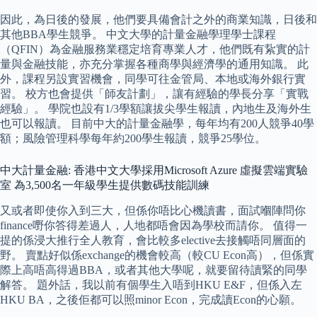
因此，為日後的發展，他們要具備會計之外的商業知識，日後和
其他BBA學生競爭。 中文大學的計量金融學理學士課程
（QFIN）為金融服務業穩定培育專業人才，他們既有紥實的計
量與金融技能，亦充分掌握各種商學與經濟學的通用知識。 此
外，課程另設實習機會，同學可往金管局、本地或海外銀行實
習。 校方也會提供「師友計劃」，讓有經驗的學長分享「實戰
經驗」。 學院也設有1/3學額讓拔尖學生報讀，內地生及海外生
也可以報讀。 目前中大的計量金融學，每年均有200人競爭40學
額；風險管理科學每年約200學生報讀，競爭25學位。
中大計量金融: 香港中文大學採用Microsoft Azure 虛擬雲端實驗
室 為3,500名一年級學生提供數碼技能訓練
又或者即使你入到三大，但係你唔比心機讀書，面試嗰陣問你
finance嘢你答得差過人，人地都唔會因為學校而請你。 值得一
提的係浸大推行全人教育，會比較多elective去接觸唔同層面的
野。 賣點好似係exchange的機會較高（較CU Econ高），但係實
際上高唔高得過BBA，或者其他大學呢，就要留待讀緊的同學
解答。 題外話，我以前有個學生入唔到HKU E&F，但係入左
HKU BA，之後佢都可以照minor Econ，完成讀Econ的心願。