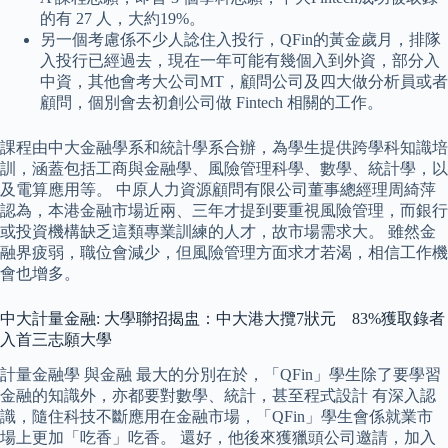
的有 27 人，大約19%。
另一個考慮係不少人諗住入投行，QFin的黃金歲月，排隊
入投行已經過去，現在一年可能有幾個入到外資，部分入
中資，其他會考大公司MT，顧問公司及四大做分析員或者
顧問，個別會去初創公司做 Fintech 相關的工作。
課程由中大金融學系和統計學系合辦，為學生提供跨學科知識培
訓，涵蓋包括工商與金融學、風險管理科學、數學、統計學，以
及電算應用等。 中原人力資源顧問有限公司董事總經理周綺萍
認為，本港金融市場近兩、三年才提到要重視風險管理，而銀行
或投資機構缺乏這類專業訓練的人才，故市場需求大。 雖然金
融界疲弱，職位會減少，但風險管理方面求才若渴，相信工作機
會也增多。
中大計量金融: 大學聯招揭盅：中大港大攬7狀元 83%獲取錄者
入首三志願大學
計量金融學 與金融 最大的分別在於，「QFin」學生除了要學習
金融的知識外，亦都要對數學、統計，甚至程式設計 有深入認
識，隨住科技不斷應用在金融市場，「QFin」學生會係就業市
場上更加「吃香」吃香。 還好，他後來獲獵頭公司邀請，加入