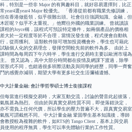
科，特別是一些非 Major 的有興趣科目，就好容易選擇到，比正
常year4選year4 Major 較優先。 「香港從前都有職業先修訓練，
但在香港做藍領，似乎很難出頭。社會往往強調知識、金融，但
木匠呢？似乎不太重視。」他嚮往外國的職業訓練。 曾就讀該
課程的Joyce稱，該程式可預設特定條件，如兩個產品的價格相
差大於一定程度等於不合理，當情況發生後，程式便會自動執
行，從而獲利。 這類軟件除可增加投資機會外，學生也可藉此
試驗個人化的交易理念，發揮空間較先前的軟件為多。 由於上
課時間為每周四下午六時半，學生進行交易時主要以歐洲市場為
主。 曾又認為，高中大部分時間都在疫情及網課下渡過，除學
習形式不同，也錯過很多班際活動及與同學的經歷，同學一齊奮
鬥的感覺亦減弱，期望大學有更多社交生活彌補遺憾。
中大計量金融: 會計學哲學碩士博士銜接課程
但每當進行模擬交易時，大家互動交流，討論的聲音此起彼落，
氣氛甚為熱烈。 但由於與真實交易性質不同，即使落錯決定，
亦不需負上任何代價，所以學生的壓力普遍不大，跟真實交易室
氣氛可謂截然不同。 中大計量金融 鞏固學生基本知識後，導師
會教授較為複雜的軟件，如RTS的 Tango Client，基本上與交易
員使用的程序無異，學生可以率先體驗行業的工作性質。