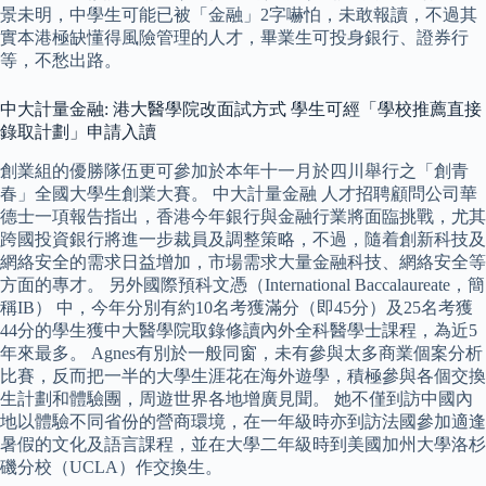
景未明，中學生可能已被「金融」2字嚇怕，未敢報讀，不過其
實本港極缺懂得風險管理的人才，畢業生可投身銀行、證券行
等，不愁出路。
中大計量金融: 港大醫學院改面試方式 學生可經「學校推薦直接
錄取計劃」申請入讀
創業組的優勝隊伍更可參加於本年十一月於四川舉行之「創青
春」全國大學生創業大賽。 中大計量金融 人才招聘顧問公司華
德士一項報告指出，香港今年銀行與金融行業將面臨挑戰，尤其
跨國投資銀行將進一步裁員及調整策略，不過，隨着創新科技及
網絡安全的需求日益增加，市場需求大量金融科技、網絡安全等
方面的專才。 另外國際預科文憑（International Baccalaureate，簡
稱IB） 中，今年分別有約10名考獲滿分（即45分）及25名考獲
44分的學生獲中大醫學院取錄修讀內外全科醫學士課程，為近5
年來最多。 Agnes有別於一般同窗，未有參與太多商業個案分析
比賽，反而把一半的大學生涯花在海外遊學，積極參與各個交換
生計劃和體驗團，周遊世界各地增廣見聞。 她不僅到訪中國內
地以體驗不同省份的營商環境，在一年級時亦到訪法國參加適逢
暑假的文化及語言課程，並在大學二年級時到美國加州大學洛杉
磯分校（UCLA）作交換生。