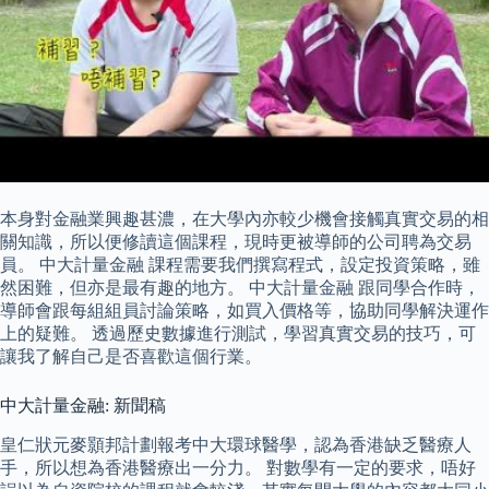
本身對金融業興趣甚濃，在大學內亦較少機會接觸真實交易的相
關知識，所以便修讀這個課程，現時更被導師的公司聘為交易
員。 中大計量金融 課程需要我們撰寫程式，設定投資策略，雖
然困難，但亦是最有趣的地方。 中大計量金融 跟同學合作時，
導師會跟每組組員討論策略，如買入價格等，協助同學解決運作
上的疑難。 透過歷史數據進行測試，學習真實交易的技巧，可
讓我了解自己是否喜歡這個行業。
中大計量金融: 新聞稿
皇仁狀元麥顥邦計劃報考中大環球醫學，認為香港缺乏醫療人
手，所以想為香港醫療出一分力。 對數學有一定的要求，唔好