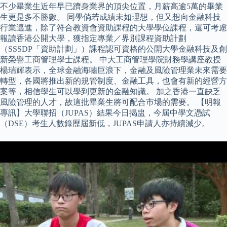
不少畢業生近年早已躋身業界的頂尖位置，月薪高逾5萬的畢業
生更是多不勝數。 同學倘若成績未如理想，但又想向金融科技
行業邁進，除了符合教資會資助課程的大學學位課程，還可考慮
報讀香港公開大學，獲指定專業／界別課程資助計劃
（SSSDP「資助計劃」）課程認可資格的公開大學金融科技及創
新榮譽工商管理學士課程。 中大工商管理學院財務學講座教授
楊瑞輝表示，全球金融海嘯巨浪下，金融及風險管理業未來需要
轉型，各國將推出新的規管制度、金融工具，也會有新的經營方
案等，相信學生可以學到更新的金融知識。 加之香港一直缺乏
風險管理的人才，故這批畢業生將可配合巿場的需要。 【明報
專訊】大學聯招（JUPAS）結果今日揭盅，今屆中學文憑試
（DSE）考生人數錄歷屆新低，JUPAS申請人亦持續減少。