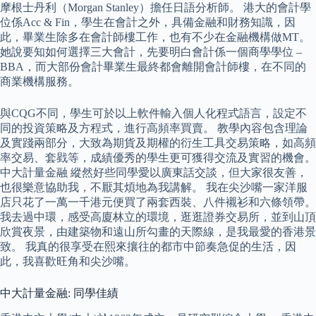
摩根士丹利（Morgan Stanley）擔任日語分析師。 港大的會計學
位係Acc & Fin，學生在會計之外，具備金融和財務知識，因
此，畢業生除多在會計師樓工作，也有不少在金融機構做MT。
她說要知如何選擇三大會計，先要明白會計係一個商學學位 –
BBA，而大部份會計畢業生最終都會離開會計師樓，在不同的
商業機構服務。
與CQG不同，學生可於以上軟件輸入個人化程式語言，設定不
同的投資策略及方程式，進行高頻率買賣。 教學內容包含理論
及實踐兩部分，大致為期貨及期權的衍生工具交易策略，如高頻
率交易、套戥等，成績優秀的學生更可獲得交流及實習的機會。
中大計量金融 縱然好些同學愛以廣東話交談，但大家很友善，
也很樂意協助我，不厭其煩地為我講解。 我在尖沙嘴一家洋服
店只花了一萬一千港元便買了兩套西裝、八件襯衫和六條領帶。
我去過中環，感受高廈林立的環境，逛逛證券交易所，並到山頂
欣賞夜景，由建築物和遠山所勾畫的天際線，是我最愛的香港景
致。 我真的很享受在熙來攘往的都市中節奏急促的生活，因
此，我喜歡旺角和尖沙嘴。
中大計量金融: 同學佳績