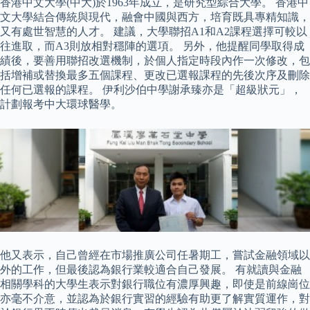
香港中文大學(中大)於1963年成立，是研究型綜合大學。 香港中
文大學結合傳統與現代，融會中國與西方，培育既具專精知識，
又有處世智慧的人才。 建議，大學聯招A1和A2課程選擇可較以
往進取，而A3則放相對穩陣的選項。 另外，他提醒同學取得成
績後，要善用聯招改選機制，於個人指定時段內作一次修改，包
括增補或替換最多五個課程、更改已選報課程的先後次序及刪除
任何已選報的課程。 伊利沙伯中學謝承臻亦是「超級狀元」，
計劃報考中大環球醫學。
他又表示，自己曾經在市場推廣公司任暑期工，嘗試金融領域以
外的工作，但最後認為銀行業較適合自己發展。 有就讀與金融
相關學科的大學生表示對銀行職位有濃厚興趣，即使是前線崗位
亦毫不介意，並認為於銀行實習的經驗有助更了解實質運作，對