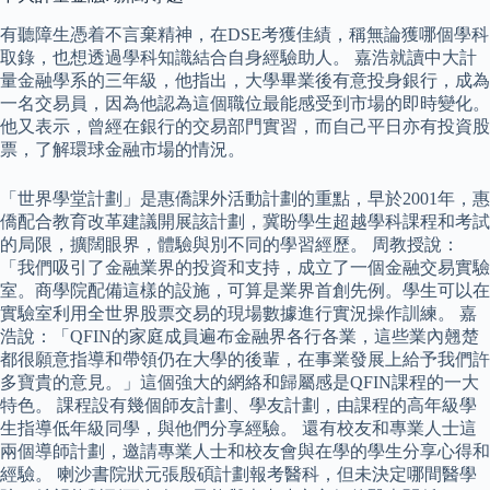
有聽障生憑着不言棄精神，在DSE考獲佳績，稱無論獲哪個學科
取錄，也想透過學科知識結合自身經驗助人。 嘉浩就讀中大計
量金融學系的三年級，他指出，大學畢業後有意投身銀行，成為
一名交易員，因為他認為這個職位最能感受到市場的即時變化。
他又表示，曾經在銀行的交易部門實習，而自己平日亦有投資股
票，了解環球金融市場的情況。
「世界學堂計劃」是惠僑課外活動計劃的重點，早於2001年，惠
僑配合教育改革建議開展該計劃，冀盼學生超越學科課程和考試
的局限，擴闊眼界，體驗與別不同的學習經歷。 周教授說：
「我們吸引了金融業界的投資和支持，成立了一個金融交易實驗
室。商學院配備這樣的設施，可算是業界首創先例。學生可以在
實驗室利用全世界股票交易的現場數據進行實況操作訓練。 嘉
浩說：「QFIN的家庭成員遍布金融界各行各業，這些業內翹楚
都很願意指導和帶領仍在大學的後輩，在事業發展上給予我們許
多寶貴的意見。」這個強大的網絡和歸屬感是QFIN課程的一大
特色。 課程設有幾個師友計劃、學友計劃，由課程的高年級學
生指導低年級同學，與他們分享經驗。 還有校友和專業人士這
兩個導師計劃，邀請專業人士和校友會與在學的學生分享心得和
經驗。 喇沙書院狀元張殷碩計劃報考醫科，但未決定哪間醫學