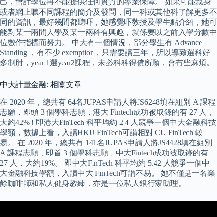
己，會計學位再不能提供任何實質的專業保障。 如果可能親身
或者網上聽不同課程的簡介及發問，同一科或其他科了解更多不
同的資訊，最好幾間都聽吓，她感覺吓敎授及學生點介紹，她可
能對某一兩間大學及某一兩科有興趣，就係要以之前入學分數中
位數作指標而努力。 中大有一個情況，部分學生有 Advance
Standing ，有不少 exemption，只需要讀三年，所以導致選科好
多制肘，year 1選year2課程，未必科科得償所願，會有些麻煩。
中大計量金融: 相關文章
在 2020 年，總共有 64名JUPAS申請人將JS6248填在組別 A 課程
志願，即頭 3 個學科志願，港大 Fintech成功被取錄的有 27 人，
大約42% ! 即港大FinTech 科平均約 2.4 人競爭一個中大金融科技
學額，數據上看，入讀HKU FinTech可謂相對 CU FinTech 較
易。 在 2020 年，總共有 141名JUPAS申請人將JS4428填在組別
A 課程志願，即首 3 個學科志願，中大Fintech成功被取錄的有
27 人，大約19%。 即中大FinTech 科平均約 5.42 人競爭一個中
大金融科技學額，入讀中大 FinTech可謂不易。 她不僅是一名業
餘咖啡師和私人健身教練，亦是一位私人銀行家助理。