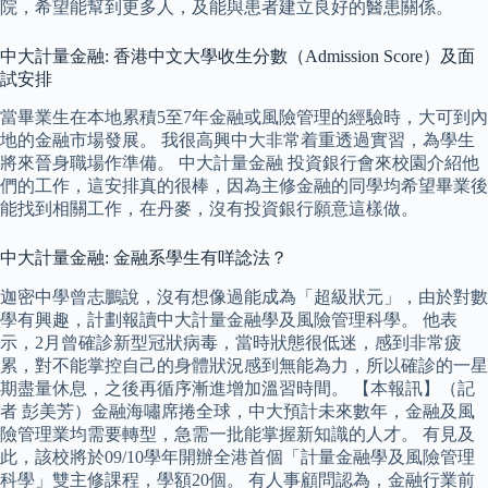
院，希望能幫到更多人，及能與患者建立良好的醫患關係。
中大計量金融: 香港中文大學收生分數（Admission Score）及面
試安排
當畢業生在本地累積5至7年金融或風險管理的經驗時，大可到內
地的金融市場發展。 我很高興中大非常着重透過實習，為學生
將來晉身職場作準備。 中大計量金融 投資銀行會來校園介紹他
們的工作，這安排真的很棒，因為主修金融的同學均希望畢業後
能找到相關工作，在丹麥，沒有投資銀行願意這樣做。
中大計量金融: 金融系學生有咩諗法？
迦密中學曾志鵬說，沒有想像過能成為「超級狀元」，由於對數
學有興趣，計劃報讀中大計量金融學及風險管理科學。 他表
示，2月曾確診新型冠狀病毒，當時狀態很低迷，感到非常疲
累，對不能掌控自己的身體狀況感到無能為力，所以確診的一星
期盡量休息，之後再循序漸進增加溫習時間。 【本報訊】（記
者 彭美芳）金融海嘯席捲全球，中大預計未來數年，金融及風
險管理業均需要轉型，急需一批能掌握新知識的人才。 有見及
此，該校將於09/10學年開辦全港首個「計量金融學及風險管理
科學」雙主修課程，學額20個。 有人事顧問認為，金融行業前