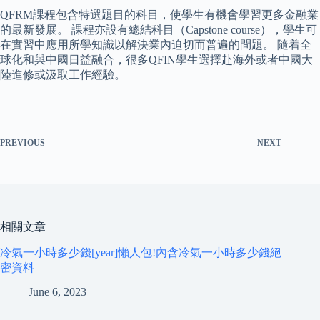
QFRM課程包含特選題目的科目，使學生有機會學習更多金融業
的最新發展。 課程亦設有總結科目（Capstone course），學生可
在實習中應用所學知識以解決業內迫切而普遍的問題。 隨着全
球化和與中國日益融合，很多QFIN學生選擇赴海外或者中國大
陸進修或汲取工作經驗。
PREVIOUS
NEXT
相關文章
冷氣一小時多少錢[year]懶人包!內含冷氣一小時多少錢絕
密資料
June 6, 2023