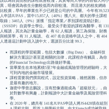
誤以為自資院校的課程就會較淺，其實每間大學的內容都大同小
異，唔會因為收生分數較低而內容較淺。 而且港大的校友網絡
比較廣，早年的畢業生不少已經是公司的中高層。 今年有39,523
人申請JUPAS，當中15,857人（40%）獲八大、都大的學士課程
取錄；3465人（9%）派獲「指定專業／界別課程資助計劃」
（SSSDP）自資學士學位。 最受尖子歡迎的課程為醫學，有 131
人報讀，其次為計量金融學，有 62 人報讀，第三為保險、財務
與精算學，有 31 人報讀。 在 407 名合資格申請人之中，有 404
人透過這計劃申請入讀中大，選讀百分比達 99.3 。
而課程的學習範圍，包括大數據（Big Data）、金融科技
解決方案設計甚至是相關的法律，此課程亦有觸及，為你
的Financial Technology出路做好準備。
當畢業生在本地累積5至7年金融或風險管理的經驗時，大
可到內地的金融市場發展。
課程需要我們撰寫程式，設定投資策略，雖然困難，但亦
是最有趣的地方。
迦密中學曾志鵬說，沒有想像過能成為「超級狀元」，由
於對數學有興趣，計劃報讀中大計量金融學及風險管理科
學。
在 2020 年，總共有 141名JUPAS申請人將JS4428填在組別
A 課程志願，即首 3 個學科志願，中大Fintech成功被取錄