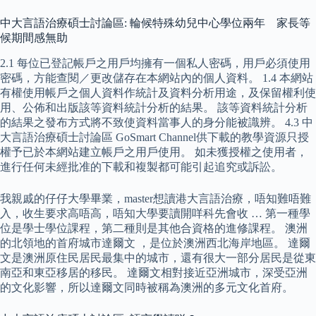
中大言語治療碩士討論區: 輪候特殊幼兒中心學位兩年 家長等
候期間感無助
2.1 每位已登記帳戶之用戶均擁有一個私人密碼，用戶必須使用
密碼，方能查閱／更改儲存在本網站內的個人資料。 1.4 本網站
有權使用帳戶之個人資料作統計及資料分析用途，及保留權利使
用、公佈和出版該等資料統計分析的結果。 該等資料統計分析
的結果之發布方式將不致使資料當事人的身分能被識辨。 4.3 中
大言語治療碩士討論區 GoSmart Channel供下載的教學資源只授
權予已於本網站建立帳戶之用戶使用。 如未獲授權之使用者，
進行任何未經批准的下載和複製都可能引起追究或訴訟。
我親戚的仔仔大學畢業，master想讀港大言語治療，唔知難唔難
入，收生要求高唔高，唔知大學要讀開咩科先會收 … 第一種學
位是學士學位課程，第二種則是其他合資格的進修課程。 澳洲
的北領地的首府城市達爾文 ，是位於澳洲西北海岸地區。 達爾
文是澳洲原住民居民最集中的城市，還有很大一部分居民是從東
南亞和東亞移居的移民。 達爾文相對接近亞洲城市，深受亞洲
的文化影響，所以達爾文同時被稱為澳洲的多元文化首府。