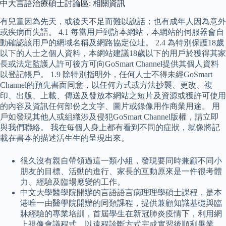
中大言語治療碩士討論區: 相關資訊
有兒童因為先天，或後天不足而難以說話；也有成年人因為意外
或疾病而失語。 4.1 每當用戶到訪本網站，本網站的伺服器會自
動確認該用戶的網域名稱及網路協定位址。 2.4 為特別保護18歲
以下的人士之個人資料，本網站建議18歲以下的用戶於獲得其家
長或法定監護人許可後方可向GoSmart Channel提供其個人資料
以登記帳戶。 1.9 除特別指明外，任何人士不得未經GoSmart
Channel的預先書面同意，以任何方式或方法抄襲、更改、複
印、出版、上載、傳送及發放本網站之短片及資源或獲許可使用
的內容及資訊任何部份之文字、圖片或錄像用作商業用途。 用
戶如發現其他人或組織涉及侵犯GoSmart Channel版權，請立即
與我們聯絡。 我在每個人身上都有看到不同的症狀，就像將記
載在書本的描述活生生的呈現出來。
很久沒有親自帶領過這一類小組，發現要同時兼顧不同小
朋友的目標、活動的進行、家長的互動原來是一件很考體
力、經驗及臨場應變的工作。
中文大學醫學院開辦的言語語言病理理學碩士課程，是本
港唯一由醫學院開辦的同類課程，提供兼顧知識基礎與臨
牀經驗的專業培訓，首屆學生在新冠肺炎疫情下，利用網
上視像會議程式，以遠程診斷方式完成實習後順利畢業，