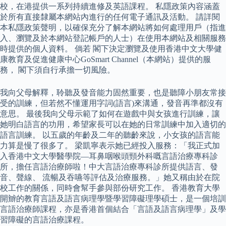
校，在港提供一系列持續進修及英語課程。 私隱政策內容涵蓋
於所有直接隸屬本網站內進行的任何電子通訊及活動。 請詳閱
本私隱政策聲明，以確保充分了解本網站將如何處理用戶（指進
入、瀏覽及於本網站登記帳戶的人士）在使用本網站及相關服務
時提供的個人資料。 倘若 閣下決定瀏覽及使用香港中文大學健
康教育及促進健康中心GoSmart Channel（本網站）提供的服
務， 閣下須自行承擔一切風險。
我向父母解釋，聆聽及發音能力固然重要，也是聽障小朋友常接
受的訓練，但若然不懂運用字詞(語言)來溝通，發音再準都沒有
意思。 最後我向父母示範了如何在遊戲中與女孩進行訓練，讓
她明白語言的功用，希望家長可以在她的日常訓練中加入適切的
語言訓練。 以五歲的年齡及二年的聽齡來說，小女孩的語言能
力算是慢了很多了。 梁凱寧表示她已經投入服務：「我正式加
入香港中文大學醫學院—耳鼻咽喉頭頸外科嘅言語治療專科診
所，擔任言語治療師啦！中大言語治療專科診所提供語言、發
音、聲線、 流暢及吞嚥等評估及治療服務。」她又稱由於在院
校工作的關係，同時會幫手參與部份研究工作。 香港教育大學
開辧的教育言語及語言病理學暨學習障礙理學碩士，是一個培訓
言語治療師課程，亦是香港首個結合「言語及語言病理學」及學
習障礙的言語治療課程。