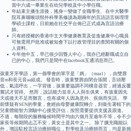
當中六成一畢業生在幼兒學校及中小學任職。
年結束主播生涯後，搖身一變做了全職學生、在中大醫學
院耳鼻咽喉頭頸外科學系修讀為期兩年的言語語言病理理
學碩士課程，日前她在社交平台佈已正式成為言語治療
師。
只有經授權的香港中文大學健康教育及促進健康中心職員
可無需用戶批准或被知會下以行政管理目的查閱有關的個
人資料。
今年他中五，早已很少回聾人中心，我亦已經辭職成立自
已的中心，我們只是間中在facebook互通消息而已。
孩童牙牙學語，第一個學會的單字是「媽」（maa1），由雙唇
音m和長元音aa組成。 發音時，孩童雙唇由閉合張開，舌頭壓
低，氣流呼出，一字背後，孩童要協調不同構音器官，經過反覆
嘗試才習得。 然而，說話能力並非人人與生俱來，有孩童因先
天或後天不足而難言，也有成年人因為意外、疾病而失語。 學
前懷疑有SEN的學童，會經由母嬰健康院轉介，到衞生署轄下的
兒童體能智力測驗中心接受評估，按照需要提供支援及跟進。
不過，每階段的服務輪候時間平均由六個月至逾年不等，令不少
家長等候期間忐忑不安，黃女士是其中之一。 除了擴充職能以
外，增設駐校言語治療師職位，對學校及治療師而言，均是新挑