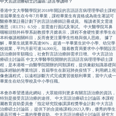
中大言語治療碩士討論區: 語言學讀咩？
香港中文大學醫學院於2018年開設的言語語言病理理學碩士課程
首屆畢業生在今年7月畢業，課程畢業生有資格成為衛生署認可
醫療專業註冊計劃下的言語治療師註冊成員。 報讀者英文需達
雅思（IELTS）6.5分，並需進行面試及筆試。 中大醫學院耳鼻
咽喉頭頸外科學系副教授李月嫦表示，課程不會硬性要求學生在
本科修讀相關科目，反而會更注重學生性格與個人思維。 據了
解，畢業生就業率高達96%，超過一半畢業生於中小學、幼兒學
校就業，平均月薪可達34,000元。 隨着教育局要求中小學開設言
語治療師常額職位，社會對言語治療師需求日增。 中大言語治
療碩士討論區 中文大學醫學院開辦的言語語言病理理學碩士課
程，是本港唯一由醫學院開辦的同類課程，提供兼顧知識基礎與
臨床經驗的專業培訓，首屆學生在新冠肺炎疫情下，利用網上視
像會議程式，以遠程診斷方式完成實習後順利畢業，當中六成一
畢業生在幼兒學校及中小學任職。
本會亦希望透過此網站，大眾能得到更多有關言語治療的資訊，
特別是接受言語治療的途徑。 中大言語治療碩士討論區 本課程
屬教育資助委員會「指定研究院修課課程獎學金計劃 中大言語
治療碩士討論區 」提供下的合資格課程(2023入學)，優秀的學生
最高可獲十二萬的學費資助。 中大言語治療碩士討論區 研究方