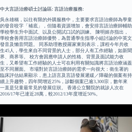
中大言語治療碩士討論區: 言語治療服務:
吳永雄稱，以往有限的外購服務中，主要要求言語治療師為學童
的發音咬字「補底」，但隨着資源增加，會安排言語治療師輔助
學校學生升中面試、以及公開試口試的訓練。 陳明姬亦指出，
學校會善用言語治療師優勢，為普通學生指導小組討論的中英文
發音及懶音問題。 同系助理教授羅家東則表示，課程今年共收
生45人，學生來自不同背景的人士，部分人有工作經驗，如新聞
界、商界等。 校方會因應申請人的性格、背景及面試能力收
生，又希望有工作經驗的人士可在利用有關知識將言語治療涵蓋
至不同層面。 市場對於言語治療師的需求一向很大：衛生署的
臨床評估結果顯示，患上語言及言語發展遲緩／障礙的個案有持
續上升趨勢，四年間增近25%，診斷個案已逾3,300宗，數年來
一直是兒童最常見的發展症狀。 香港公立醫院的就診人次在
2016/17年已達近28萬，較2012/13年度增近50%。