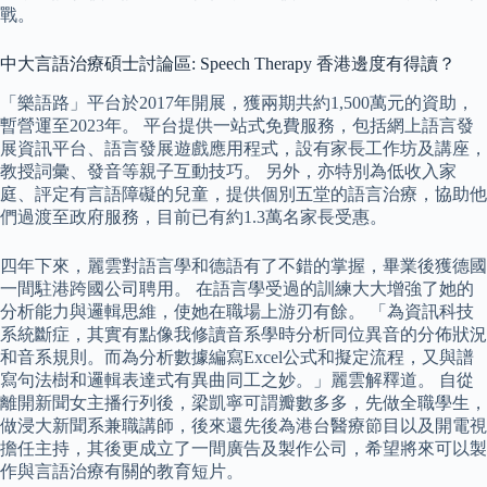
戰。
中大言語治療碩士討論區: Speech Therapy 香港邊度有得讀？
「樂語路」平台於2017年開展，獲兩期共約1,500萬元的資助，
暫營運至2023年。 平台提供一站式免費服務，包括網上語言發
展資訊平台、語言發展遊戲應用程式，設有家長工作坊及講座，
教授詞彙、發音等親子互動技巧。 另外，亦特別為低收入家
庭、評定有言語障礙的兒童，提供個別五堂的語言治療，協助他
們過渡至政府服務，目前已有約1.3萬名家長受惠。
四年下來，麗雲對語言學和德語有了不錯的掌握，畢業後獲德國
一間駐港跨國公司聘用。 在語言學受過的訓練大大增強了她的
分析能力與邏輯思維，使她在職場上游刃有餘。 「為資訊科技
系統斷症，其實有點像我修讀音系學時分析同位異音的分佈狀況
和音系規則。而為分析數據編寫Excel公式和擬定流程，又與譜
寫句法樹和邏輯表達式有異曲同工之妙。」麗雲解釋道。 自從
離開新聞女主播行列後，梁凱寧可謂瓣數多多，先做全職學生，
做浸大新聞系兼職講師，後來還先後為港台醫療節目以及開電視
擔任主持，其後更成立了一間廣告及製作公司，希望將來可以製
作與言語治療有關的教育短片。