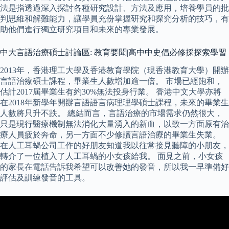
法是指透過深入探討各種研究設計、方法及應用，培養學員的批
判思維和解難能力，讓學員充份掌握研究和探究分析的技巧，有
助他們進行獨立研究項目和未來的專業發展。
中大言語治療碩士討論區: 教育要聞|高中中史倡必修採探索學習
2013年，香港理工大學及香港教育學院（現香港教育大學）開辦
言語治療碩士課程，畢業生人數增加逾一倍。 市場已經飽和，
估計2017屆畢業生有約30%無法投身行業。 香港中文大學亦將
在2018年新學年開辦言語語言病理理學碩士課程，未來的畢業生
人數將只升不跌。 總結而言，言語治療的市場需求仍然很大，
只是現行醫療機制無法消化大量湧入的新血，以致一方面原有治
療人員疲於奔命，另一方面不少修讀言語治療的畢業生失業。
在人工耳蝸公司工作的好朋友知道我以往常接見聽障的小朋友，
轉介了一位植入了人工耳蝸的小女孩給我。 面見之前，小女孩
的家長在電話告訴我希望可以改善她的發音，所以我一早準備好
評估及訓練發音的工具。