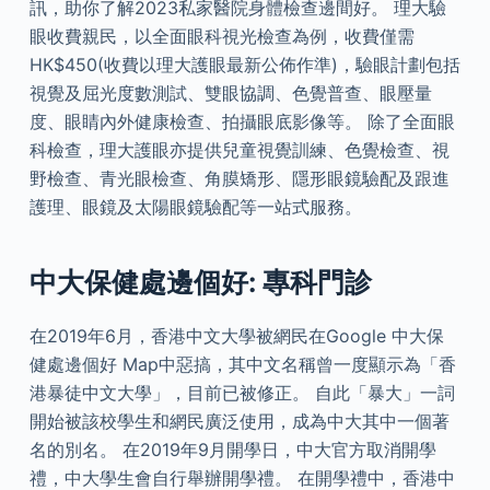
訊，助你了解2023私家醫院身體檢查邊間好。 理大驗
眼收費親民，以全面眼科視光檢查為例，收費僅需
HK$450(收費以理大護眼最新公佈作準)，驗眼計劃包括
視覺及屈光度數測試、雙眼協調、色覺普查、眼壓量
度、眼睛內外健康檢查、拍攝眼底影像等。 除了全面眼
科檢查，理大護眼亦提供兒童視覺訓練、色覺檢查、視
野檢查、青光眼檢查、角膜矯形、隱形眼鏡驗配及跟進
護理、眼鏡及太陽眼鏡驗配等一站式服務。
中大保健處邊個好: 專科門診
在2019年6月，香港中文大學被網民在Google 中大保
健處邊個好 Map中惡搞，其中文名稱曾一度顯示為「香
港暴徒中文大學」，目前已被修正。 自此「暴大」一詞
開始被該校學生和網民廣泛使用，成為中大其中一個著
名的別名。 在2019年9月開學日，中大官方取消開學
禮，中大學生會自行舉辦開學禮。 在開學禮中，香港中