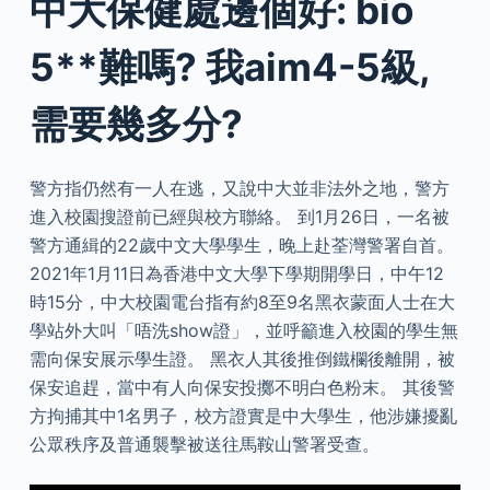
中大保健處邊個好: bio
5**難嗎? 我aim4-5級,
需要幾多分?
警方指仍然有一人在逃，又說中大並非法外之地，警方
進入校園搜證前已經與校方聯絡。 到1月26日，一名被
警方通緝的22歲中文大學學生，晚上赴荃灣警署自首。
2021年1月11日為香港中文大學下學期開學日，中午12
時15分，中大校園電台指有約8至9名黑衣蒙面人士在大
學站外大叫「唔洗show證」，並呼籲進入校園的學生無
需向保安展示學生證。 黑衣人其後推倒鐵欄後離開，被
保安追趕，當中有人向保安投擲不明白色粉末。 其後警
方拘捕其中1名男子，校方證實是中大學生，他涉嫌擾亂
公眾秩序及普通襲擊被送往馬鞍山警署受查。