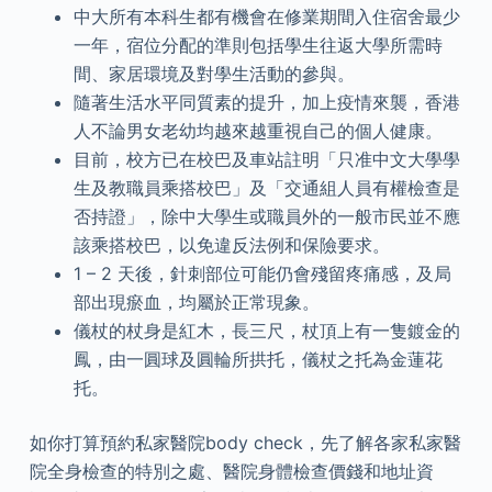
中大所有本科生都有機會在修業期間入住宿舍最少
一年，宿位分配的準則包括學生往返大學所需時
間、家居環境及對學生活動的參與。
隨著生活水平同質素的提升，加上疫情來襲，香港
人不論男女老幼均越來越重視自己的個人健康。
目前，校方已在校巴及車站註明「只准中文大學學
生及教職員乘搭校巴」及「交通組人員有權檢查是
否持證」，除中大學生或職員外的一般市民並不應
該乘搭校巴，以免違反法例和保險要求。
1 – 2 天後，針刺部位可能仍會殘留疼痛感，及局
部出現瘀血，均屬於正常現象。
儀杖的杖身是紅木，長三尺，杖頂上有一隻鍍金的
鳳，由一圓球及圓輪所拱托，儀杖之托為金蓮花
托。
如你打算預約私家醫院body check，先了解各家私家醫
院全身檢查的特別之處、醫院身體檢查價錢和地址資