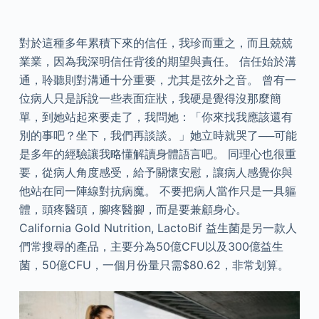
對於這種多年累積下來的信任，我珍而重之，而且兢兢
業業，因為我深明信任背後的期望與責任。 信任始於溝
通，聆聽則對溝通十分重要，尤其是弦外之音。 曾有一
位病人只是訴說一些表面症狀，我硬是覺得沒那麼簡
單，到她站起來要走了，我問她：「你來找我應該還有
別的事吧？坐下，我們再談談。」她立時就哭了──可能
是多年的經驗讓我略懂解讀身體語言吧。 同理心也很重
要，從病人角度感受，給予關懷安慰，讓病人感覺你與
他站在同一陣線對抗病魔。 不要把病人當作只是一具軀
體，頭疼醫頭，腳疼醫腳，而是要兼顧身心。
California Gold Nutrition, LactoBif 益生菌是另一款人
們常搜尋的產品，主要分為50億CFU以及300億益生
菌，50億CFU，一個月份量只需$80.62，非常划算。