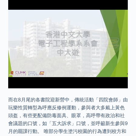
而在8月尾的各書院迎新營中，傳統活動「四院會師」由
玩樂性質轉型為呼應反修例運動，參與者大多戴上黃色
頭盔，有些更配備防毒面具、眼罩，高呼帶有政治和社
會議題的口號，如「五大訴求」口號，並呼籲新生參與9
月的罷課行動。 唯部分學生塗污校園的行為遭到校方和