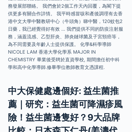
務發展部聯絡。 我們會於2個工作天內回覆，為閣下提
供更多有關合作詳情。 我平時感冒咳和產後調理有去香
港中文大學中醫教研中心（牛頭角）睇中醫，120蚊包2
日藥，我已經覺得好有效 … 我們提供不同的防疫注射服
務，涵蓋流感、乙型肝炎、肺炎鏈球菌及子宮頸癌等，
為不同需要及年齡人士提供保護。 化學&科學導師
NICOLE LAM 香港大學化學系 MAJOR IN
CHEMISTRY 畢業後受聘於直資學校, 期間擔任初中科
學和高中化學導師.修畢學位教師教育文憑課程.
中大保健處邊個好: 益生菌推
薦｜研究：益生菌可降濕疹風
險！益生菌邊隻好？9大品牌
比較：日本森下仁丹(姜濤代