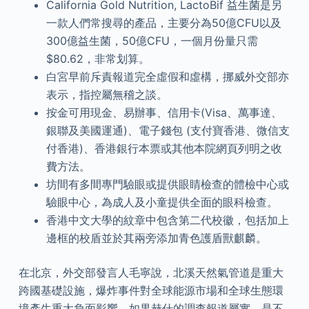
California Gold Nutrition, LactoBif 益生菌是另
一款人們常搜尋的產品，主要分為50億CFU以及
300億益生菌，50億CFU，一個月份量只需
$80.62，非常划算。
白宮早前斥責報道完全虛假和虛構，挪威外交部亦
表示，指控屬無稽之談。
按金可用現金、易辦事、信用卡(Visa、萬事達、
銀聯及美國運通)、電子錢包 (支付寶香港、微信支
付香港)、香港銀行本票或其他本院網頁列明之收
費方法。
坊間有多間專門驗眼或提供眼睛檢查的體檢中心或
驗眼中心，為成人及小童提供全面的眼科檢查。
香港中文大學的紋章中包含第二代校徽，包括加上
邊框的校盾並於其兩旁添加青色護盾獸麒麟。
在北京，外交部發言人毛寧說，北溪天然氣管道是重大
跨國基礎設施，爆炸事件對全球能源市場和全球生態環
境產生重大負面影響，如果赫什的調查報道屬實，是不