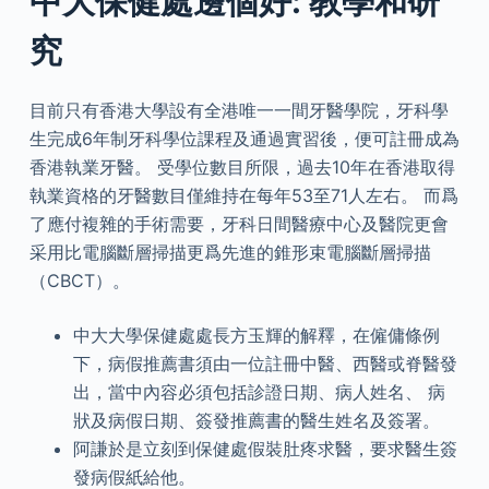
中大保健處邊個好: 教學和研
究
目前只有香港大學設有全港唯一一間牙醫學院，牙科學
生完成6年制牙科學位課程及通過實習後，便可註冊成為
香港執業牙醫。 受學位數目所限，過去10年在香港取得
執業資格的牙醫數目僅維持在每年53至71人左右。 而爲
了應付複雜的手術需要，牙科日間醫療中心及醫院更會
采用比電腦斷層掃描更爲先進的錐形束電腦斷層掃描
（CBCT）。
中大大學保健處處長方玉輝的解釋，在僱傭條例
下，病假推薦書須由一位註冊中醫、西醫或脊醫發
出，當中內容必須包括診證日期、病人姓名、 病
狀及病假日期、簽發推薦書的醫生姓名及簽署。
阿謙於是立刻到保健處假裝肚疼求醫，要求醫生簽
發病假紙給他。