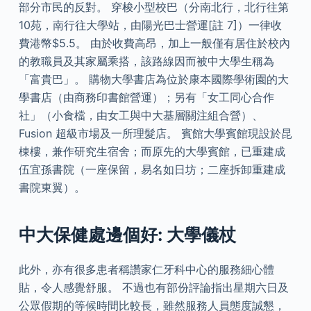
部分市民的反對。 穿梭小型校巴（分南北行，北行往第
10苑，南行往大學站，由陽光巴士營運[註 7]）一律收
費港幣$5.5。 由於收費高昂，加上一般僅有居住於校內
的教職員及其家屬乘搭，該路線因而被中大學生稱為
「富貴巴」。 購物大學書店為位於康本國際學術園的大
學書店（由商務印書館營運）；另有「女工同心合作
社」（小食檔，由女工與中大基層關注組合營）、
Fusion 超級市場及一所理髮店。 賓館大學賓館現設於昆
棟樓，兼作研究生宿舍；而原先的大學賓館，已重建成
伍宜孫書院（一座保留，易名如日坊；二座拆卸重建成
書院東翼）。
中大保健處邊個好: 大學儀杖
此外，亦有很多患者稱讚家仁牙科中心的服務細心體
貼，令人感覺舒服。 不過也有部份評論指出星期六日及
公眾假期的等候時間比較長，雖然服務人員態度誠懇，