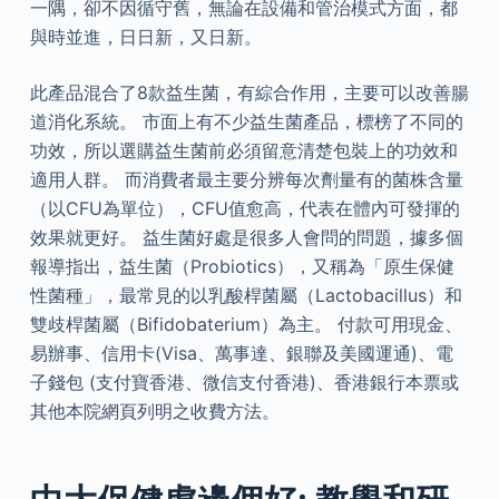
一隅，卻不因循守舊，無論在設備和管治模式方面，都
與時並進，日日新，又日新。
此產品混合了8款益生菌，有綜合作用，主要可以改善腸
道消化系統。 市面上有不少益生菌產品，標榜了不同的
功效，所以選購益生菌前必須留意清楚包裝上的功效和
適用人群。 而消費者最主要分辨每次劑量有的菌株含量
（以CFU為單位），CFU值愈高，代表在體內可發揮的
效果就更好。 益生菌好處是很多人會問的問題，據多個
報導指出，益生菌（Probiotics），又稱為「原生保健
性菌種」，最常見的以乳酸桿菌屬（Lactobacillus）和
雙歧桿菌屬（Bifidobaterium）為主。 付款可用現金、
易辦事、信用卡(Visa、萬事達、銀聯及美國運通)、電
子錢包 (支付寶香港、微信支付香港)、香港銀行本票或
其他本院網頁列明之收費方法。