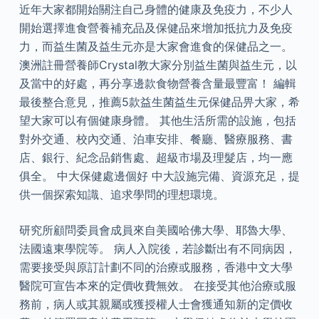
近年大家都開始關注自己身體的健康及免疫力，不少人
開始選擇進食營養補充品及保健品來增加抵抗力及免疫
力，而益生菌及益生元亦是大家會進食的保健品之一。
澳洲註冊營養師Crystal教大家分別益生菌與益生元，以
及當中的好處，再分享邊款食物營養含量最豐富！ 編輯
最後整合意見，推薦5款益生菌益生元保健品畀大家，希
望大家可以有個健康身體。 其他生活所需的設施，包括
對外交通、校內交通、泊車安排、餐廳、醫療服務、書
店、銀行、紀念品銷售處、超級市場及理髮店，均一應
俱全。 中大保健處邊個好 中大設施完備、資源充足，提
供一個探索知識、追求學問的理想環境。
研究所顧問委員會成員來自美國哈佛大學、耶魯大學、
法國遠東學院等。 病人入院後，若診斷出有不同病因，
需要接受與原訂計劃不同的治療或服務，香港中文大學
醫院可宣告本來的定價收費無效。 在接受其他治療或服
務前，病人或其親屬或獲授權人士會獲通知新的定價收