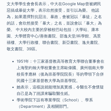
文大學學生會會長表示，中大在Google Map曾被網民
惡搞成暴徒大學，表示欣然接受，並引以為榮。 他認
為，如果選擇對抗惡法、暴政，會被冠以「暴徒」之名
的話，會欣然接受「暴大」之名，並說會以「暴大」為
榮。 中大校內主要的穿梭校巴站包括：大學站、康本
園、大學體育中心/善衡書院、邵逸夫堂/科學館、馮景
禧樓、大學行政樓、聯合書院、新亞書院、逸夫書院、
敬文書院、39區。
1951年：十三家基督教高等教育大學聯合董事會在
上海聖約翰大學校董會主席歐偉國、廣州嶺南大學
校長李應林（後為崇基學院院長）等的帶領下合併
民國十三家基督教大學為崇基學院。
她表示，這樣說就能增加真實感，令醫生不會懷疑
自己是為了蹺課來騙取醫生紙。
學術學院下設有專業學院（School）、學系
（Department）及相關部門。