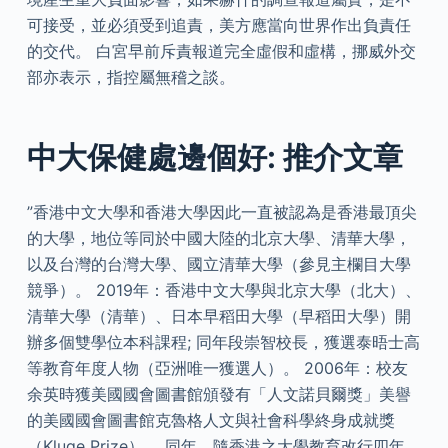
可接受，並必須受到追責，美方應當向世界作出負責任
的交代。 白宮早前斥責報道完全虛假和虛構，挪威外交
部亦表示，指控屬無稽之談。
中大保健處邊個好: 推介文章
”香港中文大學和香港大學因此一直被認為是香港最頂尖
的大學，地位等同於中國大陸的北京大學、清華大學，
以及台灣的台灣大學、國立清華大學（參見主欄目大學
競爭）。 2019年：香港中文大學與北京大學（北大）、
清華大學（清華）、日本早稻田大學（早稻田大學）開
辦多個雙學位本科課程; 同年段崇智校長，獲選泰晤士高
等教育年度人物（亞洲唯一獲選人）。 2006年：校友
余英時獲美國國會圖書館頒發有「人文諾貝爾獎」美譽
的美國國會圖書館克魯格人文與社會科學終身成就獎
（Kluge Prize）。 同年，隨香港之大學教育改行四年