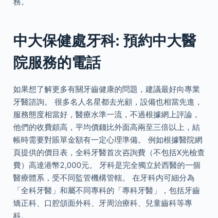
務。
中大保健處牙科: 預約中大醫
院服務的電話
如果想了解更多有關牙齒健康的問題，建議最好向專業
牙醫諮詢。 很多名人名星都去光顧，設備也相當先進，
服務態度相當好，醫療水準一流，不過根據網上評論，
他們的收費頗高，平均價錢比外面高兩至三倍以上，結
帳時需要對賬單金額有一定心理準備。 例如根據醫院網
頁提供的價目表，全科牙醫首次咨詢費（不包括X光檢查
費）高達港幣2,000元。 牙科是完全獨立於西醫的一個
醫療體系，受不同監管機構管轄。 在牙科内可細分為
「全科牙醫」和屬不同專科的「專科牙醫」，包括牙齒
矯正科、口腔頜面外科、牙周治療科、兒童齒科等專
科。