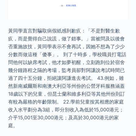
黃同學直言對騙取病假紙感到歉疚：「不是對醫生歉
疚，而是覺得自己說謊，做了錯事。」當被問及以後會
否重施故技，黃同學表示不會再試，因她不想為了少少
分數而做這種「傻事」。 到了十時多，學校職員打電話
問他何以缺席考試，他才如夢初醒，立刻跑到位於宿舍
幾分鐘路程之隔的考場，監考員卻對阿謙說考試時間已
過了四十五分鐘，拒絕讓阿謙進去考試。 43.例如，雖
然新南威爾斯和南澳大利亞等州份的公營牙科服務涵蓋
18歲以下的兒童，但昆士蘭和維多利亞等其他州份則訂
有較為嚴格的年齡限制。 22.學前兒童按其相應的家庭
收入水平劃分為3組，即分別收入為低於15,000港元；
介乎15,001至30,000港元；及高於30,000港元的家
庭。