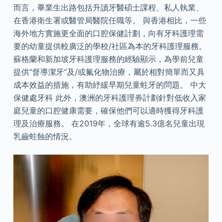
而言，畢業生出路包括升讀牙醫碩士課程、私人執業、
在香港衛生署或醫管局醫院任職等。 與香港相比，一些
海外地方實施更全面的口腔保健計劃，向有牙科護理需
要的幼童提供較廣泛的學校/社區為本的牙科護理服務。
蘇格蘭和新加坡牙科護理服務的經驗顯示，為學前兒童
提供”督導潔牙”及/或氟化物治療，屬於相對簡單而又具
成本效益的措施，有助紓緩早期兒童蛀牙的問題。 中大
保健處牙科 此外，澳洲的牙科護理券計劃針對低收入家
庭兒童的口腔健康需要，確保他們可以適時獲得牙科護
理及治療服務。 在2019年，全球有逾5.3億名兒童出現
乳齒蛀蝕的情況。