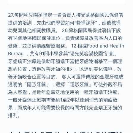
27.每間幼兒園須指定一名負責人接受蘇格蘭國民保健署
提供的培訓，先由他們學習如何”督導潔牙”，然後教導
幼兒園其他相關教職員。 26.蘇格蘭國民保健署轄下設
有14個地區國民保健單位，負責保障及改善區內人口的
健康，並提供前線醫療服務。 12.根據Food and Health
Bureau ，共有91間小學參與”陽光笑容滿校園”計劃。
牙齒矯正治療是借助牙齒矯正器把牙齒逐漸移至一個理
想的位置，透過改善牙齒的排列，以達到美化儀容﹑改
善牙齒咬合位置等目的。 客人可選擇傳統的金屬牙箍或
透明的「隱形牙箍」；選擇「隱形牙箍」可使外觀不易
為人察覺，是近年愈廣泛地使用的一種牙齒矯正治療。
一般牙齒矯正療期需要約1至2年以達到理想的矯齒效
果，而成年人可能需要較長的時間方能完全矯正牙齒的
排列。