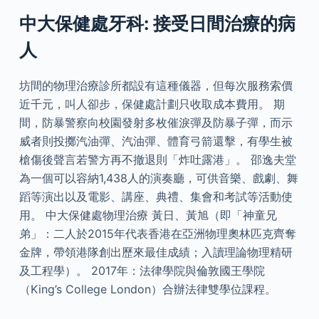
中大保健處牙科: 接受日間治療的病
人
坊間的物理治療診所都設有這種儀器，但每次服務索價
近千元，叫人卻步，保健處計劃只收取成本費用。 期
間，防暴警察向校園發射多枚催淚彈及防暴子彈，而示
威者則投擲汽油彈、汽油彈、體育弓箭還擊，有學生被
槍傷後聲言若警方再不撤退則「炸吐露港」。 邵逸夫堂
為一個可以容納1,438人的演奏廳，可供音樂、戲劇、舞
蹈等演出以及電影、講座、典禮、集會和考試等活動使
用。 中大保健處物理治療 黃日、黃旭（即「神童兄
弟」：二人於2015年代表香港在亞洲物理奧林匹克齊奪
金牌，帶領港隊創出歷來最佳成績；入讀理論物理精研
及工程學）。 2017年：法律學院與倫敦國王學院
（King’s College London）合辦法律雙學位課程。