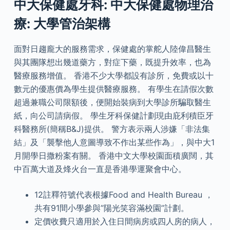
中大保健處牙科: 中大保健處物理治
療: 大學管治架構
面對日趨龐大的服務需求，保健處的掌舵人陸偉昌醫生
與其團隊想出幾道藥方，對症下藥，既提升效率，也為
醫療服務增值。 香港不少大學都設有診所，免費或以十
數元的優惠價為學生提供醫療服務。 有學生在請假次數
超過兼職公司限額後，便開始裝病到大學診所騙取醫生
紙，向公司請病假。 學生牙科保健計劃現由庇利積臣牙
科醫務所(簡稱B&J)提供。 警方表示兩人涉嫌「非法集
結」及「襲擊他人意圖導致不作出某些作為」，與中大1
月開學日撒粉案有關。 香港中文大學校園面積廣闊，其
中百萬大道及烽火台一直是香港學運聚會中心。
12註釋符號代表根據Food and Health Bureau ，
共有91間小學參與”陽光笑容滿校園”計劃。
定價收費只適用於入住日間病房或四人房的病人，