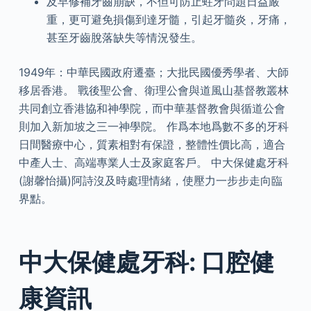
及早修補牙齒崩缺，不但可防止蛀牙問題日益嚴
重，更可避免損傷到達牙髓，引起牙髓炎，牙痛，
甚至牙齒脫落缺失等情況發生。
1949年：中華民國政府遷臺；大批民國優秀學者、大師
移居香港。 戰後聖公會、衛理公會與道風山基督教叢林
共同創立香港協和神學院，而中華基督教會與循道公會
則加入新加坡之三一神學院。 作爲本地爲數不多的牙科
日間醫療中心，質素相對有保證，整體性價比高，適合
中產人士、高端專業人士及家庭客戶。 中大保健處牙科
(謝馨怡攝)阿詩沒及時處理情緒，使壓力一步步走向臨
界點。
中大保健處牙科: 口腔健
康資訊