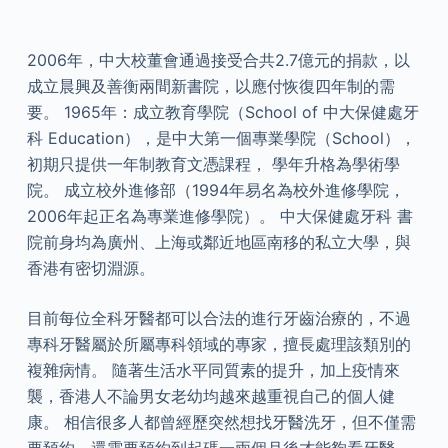
2006年，中大校董會通過接受合共2.7億元的捐款，以
成立晨興及善衡兩間新書院，以應付恢復四年制的需
要。 1965年：成立教育學院（School of 中大保健處牙
科 Education），是中大第一個專業學院（School），
初期只提供一年制教育文憑課程， 學年升格為學術學
院。 成立校外進修部（1994年易名為校外進修學院，
2006年起正名為專業進修學院）。 中大保健處牙科 書
院前身均為廣州、上海或鄰近地區南移的私立大學，與
香港有密切淵源。
目前每位全科牙醫都可以合法的進行牙齒治療的，不過
專科牙醫屬於所屬專科領域的專家，擅長處理該類別的
複雜病情。 隨著生活水平同質素的提升，加上疫情來
襲，香港人不論男女老幼均越來越重視自己的個人健
康。 相信很多人都曾經歷突然想找牙醫洗牙，但不僅需