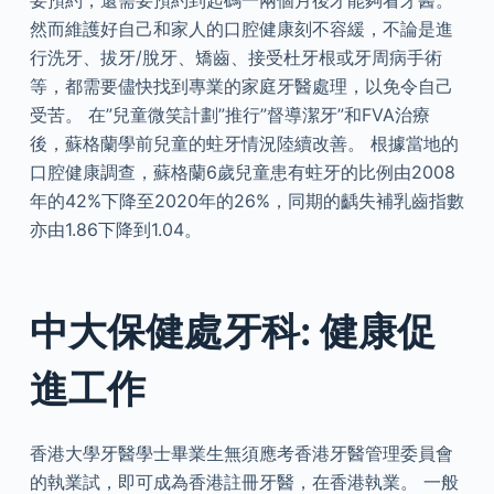
要預約，還需要預約到起碼一兩個月後才能夠看牙醫。
然而維護好自己和家人的口腔健康刻不容緩，不論是進
行洗牙、拔牙/脫牙、矯齒、接受杜牙根或牙周病手術
等，都需要儘快找到專業的家庭牙醫處理，以免令自己
受苦。 在”兒童微笑計劃”推行”督導潔牙”和FVA治療
後，蘇格蘭學前兒童的蛀牙情況陸續改善。 根據當地的
口腔健康調查，蘇格蘭6歲兒童患有蛀牙的比例由2008
年的42%下降至2020年的26%，同期的齲失補乳齒指數
亦由1.86下降到1.04。
中大保健處牙科: 健康促
進工作
香港大學牙醫學士畢業生無須應考香港牙醫管理委員會
的執業試，即可成為香港註冊牙醫，在香港執業。 一般