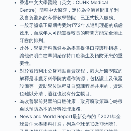
香港中文大學醫院（英文：CUHK Medical
Centre）簡稱中大醫院，定位為全港首間非牟利
及自負盈虧的私營教學醫院，已正式投入服務。
一般牙齒矯正療期需要約1至2年以達到理想的矯齒
效果，而成年人可能需要較長的時間方能完全矯正
牙齒的排列。
此外，學童牙科保健亦為學童提供口腔護理指導，
讓他們明白盡早開始保持口腔衞生及預防牙患的重
要性。
對於被指利用公帑補貼自資課程，港大牙醫學院的
解釋是菲臘牙科學院的運作資源，包括護士及儀器
設備等，資助學位課程及自資課程是共用的，資源
也難以分清，過往也沒有分立帳目。
為改善學前兒童的口腔健康，政府將政策重心轉移
至以預防為本的牙科護理服務。
News and World Report最新公布的「2021年全
球最佳大學學科排名」列為全球第13及亞洲第1。