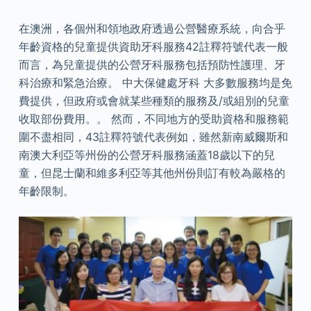
在澳洲，各個州和領地政府透過公營醫療系統，向合乎
年齡資格的兒童提供資助牙科服務42註釋符號代表一般
而言，為兒童提供的公營牙科服務包括預防性護理、牙
科治療和緊急治療。 中大保健處牙科 大多數服務均是免
費提供，但政府或會就某些種類的服務及/或組別的兒童
收取部份費用。。 然而，不同地方的受助資格和服務範
圍不盡相同，43註釋符號代表例如，雖然新南威爾斯和
南澳大利亞等州份的公營牙科服務涵蓋18歲以下的兒
童，但昆士蘭和維多利亞等其他州份則訂有較為嚴格的
年齡限制。