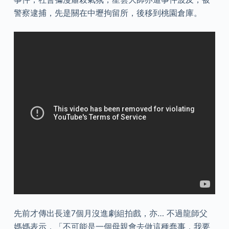
警察逮捕，先是關在中壢拘留所，後移到桃園倉庫。
先前才傳出長達7個月沒進劇組拍戲，亦… 不過龍師父
媽媽表示，「不可能是一個母親會去做這種蠢事，我要