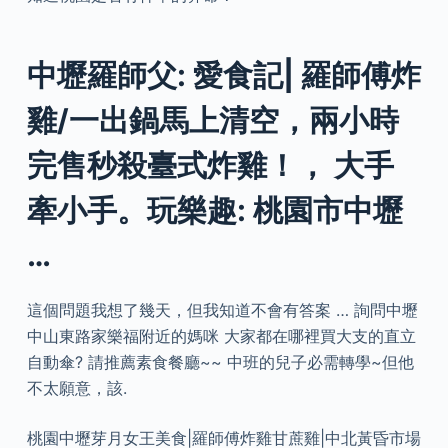
中壢羅師父: 愛食記| 羅師傅炸
雞/一出鍋馬上清空，兩小時
完售秒殺臺式炸雞！， 大手
牽小手。玩樂趣: 桃園市中壢
…
這個問題我想了幾天，但我知道不會有答案 … 詢問中壢
中山東路家樂福附近的媽咪 大家都在哪裡買大支的直立
自動傘? 請推薦素食餐廳~~ 中班的兒子必需轉學~但他
不太願意，該.
桃園中壢芽月女王美食|羅師傅炸雞甘蔗雞|中北黃昏市場