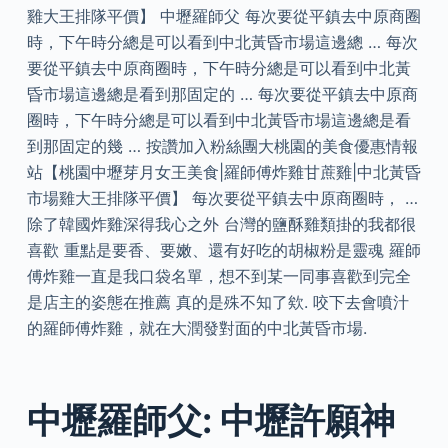
雞大王排隊平價】 中壢羅師父 每次要從平鎮去中原商圈
時，下午時分總是可以看到中北黃昏市場這邊總 … 每次
要從平鎮去中原商圈時，下午時分總是可以看到中北黃
昏市場這邊總是看到那固定的 … 每次要從平鎮去中原商
圈時，下午時分總是可以看到中北黃昏市場這邊總是看
到那固定的幾 … 按讚加入粉絲團大桃園的美食優惠情報
站【桃園中壢芽月女王美食|羅師傅炸雞甘蔗雞|中北黃昏
市場雞大王排隊平價】 每次要從平鎮去中原商圈時， …
除了韓國炸雞深得我心之外 台灣的鹽酥雞類掛的我都很
喜歡 重點是要香、要嫩、還有好吃的胡椒粉是靈魂 羅師
傅炸雞一直是我口袋名單，想不到某一同事喜歡到完全
是店主的姿態在推薦 真的是殊不知了欸. 咬下去會噴汁
的羅師傅炸雞，就在大潤發對面的中北黃昏市場.
中壢羅師父: 中壢許願神