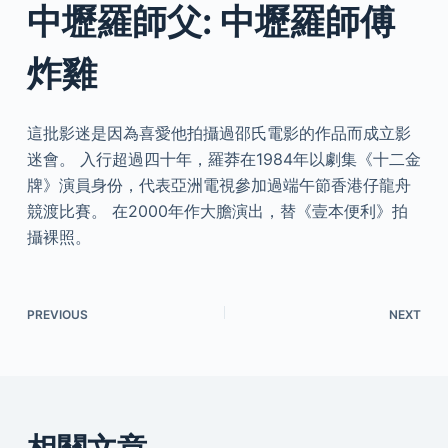
中壢羅師父: 中壢羅師傅
炸雞
這批影迷是因為喜愛他拍攝過邵氏電影的作品而成立影
迷會。 入行超過四十年，羅莽在1984年以劇集《十二金
牌》演員身份，代表亞洲電視參加過端午節香港仔龍舟
競渡比賽。 在2000年作大膽演出，替《壹本便利》拍
攝裸照。
PREVIOUS
NEXT
相關文章