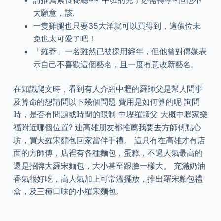
請推薦素食餐廳~~ 中班的兒子必需轉學~但他不
太願意，該.
一隻雞腿也只要35大洋就可以買得到，這價位未
免也太可愛了吧！
「羅莽」一名雖然已被採用經年，但他曾對傳媒表
示自己不喜歡這個藝名，且一度有意改新藝名。
在知識爬文時，看到有人介紹中壢的羅師父是幫人問事
及算命的想請問以下幾個問題 費用是如何算的呢 詢問
時，是否有問題或時間的限制 中壢羅師父 大概中壢家樂
福附近哪個位置? 連高雄朋友都推薦我要去方師傅點心
坊，買大羅宋麵包回家當伴手禮。 這只有在高雄才有店
面的方師傅，店裡有各種麵包，蛋糕，不過人氣最高的
還是招牌大羅宋麵包，大小甚至跟臉一樣大。 充滿奶油
香氣很好吃，高人氣加上可常溫擺放，推出羅宋麵包禮
盒，及三種口味的小羅宋麵包。