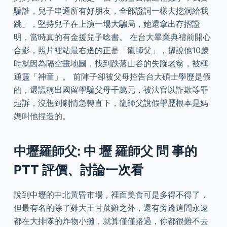
騙誰，兒子串通所有好朋友，全部證詞一樣去挖洞給我
跳」，堅持兒子在上演一場大騙局，她還拿出存摺證
明，當時真的有金援兒子唸書。 在台大畢業典禮前開心
合影，照片裡站最右邊的正是「龍師父」，據說他10歲
時就因為隔空畫地圖，找到跌落山谷的失蹤老翁，被稱
通靈「神童」。 前陣子卻被父母控告台大碩士學歷是假
的，還謊稱出國留學騙父母千萬元，被法官以詐欺等罪
起訴，沒想到劇情急轉直下，龍師父說假學歷根本是媽
媽叫他捏造的。
中壢羅師父: 中 壢 羅師父 問 事的
PTT 評價、討論一次看
說到中壢的中北黃昏市場，裡面美食可是多得不得了，
但最有名的除了雞大王甘蔗雞之外，還有旁邊這間永遠
都在大排隊的炸物小攤，就算僅僅路過，你都很難不去