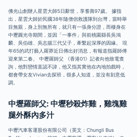
佛光山創辦人星雲大師5日辭世，享耆壽97歲。 據指
出，星雲大師於民國38年隨僧侶救護隊到台灣，當時舉
目無親，身上別無所有，就只有一張身分證，而棲身在
中壢圓光寺期間，並因「一事件」與前桃園縣長吳鴻
麟、吳伯雄、吳志揚三代父子，牽繫起深厚的因緣。 現
年65的武打藝人羅莽近日傳出好消息，有報道指羅師傅
迎來第二春。 中壢羅師父 《香港01》記者向他致電查
詢，他對戀情直認不諱，他又指其實他在內地拍戲時，
都會帶女友Vivian去探班，很多人知道，並沒有刻意低
調。
中壢羅師父: 中壢秒殺炸雞，雞塊雞
腿外酥內多汁
中壢汽車客運股份有限公司（英文：Chungli Bus