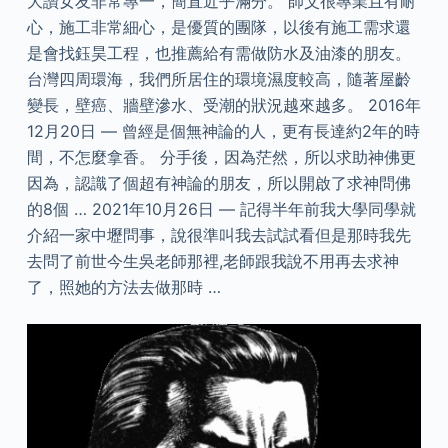
大讚女友非常專一，簡直近乎滿分。 師父很專業且有耐
心，施工非常細心，是優質的團隊，以後有施工需求還
是會找鈺昊工程，也推薦給有需做防水及油漆的朋友。
台灣四周環海，我們所居住的環境濕度較高，隨著屋齡
變長，壁癌、牆壁滲水、受潮的狀況越來越多。 2016年
12月20日 — 曾經是個無神論的人，更有長達約2年的時
間，不怎麼拿香。 分手後，因為茫然，所以求助神佛更
因為，認識了個超有神論的朋友，所以開啟了求神問佛
的8個 … 2021年10月26日 — 記得半年前我大學同學就
介紹一家中壢問事，說很準叫我去試試看但是那時我先
去問了前世今生吳老師那裡,老師跟我說不用再去求神
了，照她的方法去做那時 …