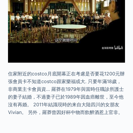
住家附近的costco月底開幕正在考慮是否要花1200元辦
張會員卡不知道costco跟家樂福或大. 只要年滿18歲，
非商業主卡會員資… 羅莽在1979年與當時任職診所護士
的妻子結婚，不過妻子已於1989年因血癌離世，至今他
沒有再婚。 2011年結識現時的来自大陆四川的女朋友
Vivian。 另外，羅莽曾因好杯中物而飲醉酒惹上官非。