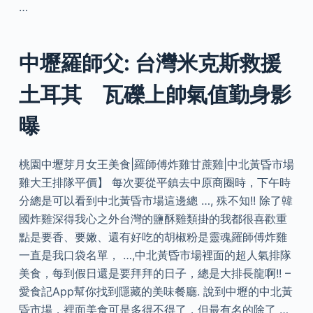
…
中壢羅師父: 台灣米克斯救援
土耳其 瓦礫上帥氣值勤身影
曝
桃園中壢芽月女王美食|羅師傅炸雞甘蔗雞|中北黃昏市場
雞大王排隊平價】 每次要從平鎮去中原商圈時，下午時
分總是可以看到中北黃昏市場這邊總 …, 殊不知!! 除了韓
國炸雞深得我心之外台灣的鹽酥雞類掛的我都很喜歡重
點是要香、要嫩、還有好吃的胡椒粉是靈魂羅師傅炸雞
一直是我口袋名單， …,中北黃昏市場裡面的超人氣排隊
美食，每到假日還是要拜拜的日子，總是大排長龍啊!! –
愛食記App幫你找到隱藏的美味餐廳. 說到中壢的中北黃
昏市場，裡面美食可是多得不得了，但最有名的除了 …