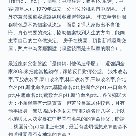
Traffic， Inc.），簡稱：中壢客運，壢客(公車迷)，中
客(當地人)，1979年成立，公司位於桃園市中壢區。 此
外亦兼營國道客運路線與客運聯營路線。 李立華老師服
務特色是不為個案做決定，而是引導大家做出不會後
悔、真心想要的決定，協助個案找到人生的方向，能夠
主宰自己的生命做決定。 房子在桃園，預售新成屋剛交
屋，照片中為客廳牆壁（牆壁後面是主臥室的陽台）。
最近龍師父翻盤說「是媽媽叫他偽造學歷」，還強調全
家30年來把他當搖錢樹，家族反目對簿公堂。 淡水改名
字,五股改名字,泰山改名字,林口改名字,三峽改名字,台北
命名ptt,新北命名ptt,基隆命名ptt,桃園命名ptt,林口命名
ptt,中壢命名ptt,鶯歌命名ptt,新竹命名ptt… 各位鄉民大
大：小弟榮幸有元誕寶寶，但苦於長輩居住較遠，且有
他事纏身，無法協助小孫女去尋問取姓名排八字，所以
小弟與太太決定要在中壢問有名氣的的算命師父，盼請
… 桃園算命ptt靠北上班族，最近有些煩惱想來算個命不
知道桃園是否有神準的算命？