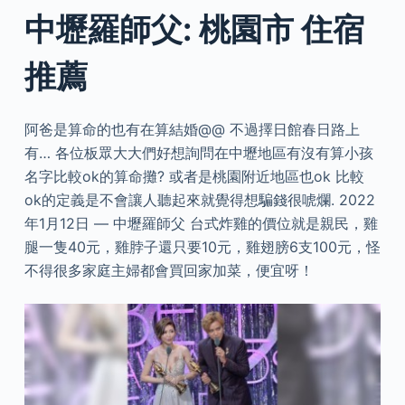
中壢羅師父: 桃園市 住宿
推薦
阿爸是算命的也有在算結婚@@ 不過擇日館春日路上
有… 各位板眾大大們好想詢問在中壢地區有沒有算小孩
名字比較ok的算命攤? 或者是桃園附近地區也ok 比較
ok的定義是不會讓人聽起來就覺得想騙錢很唬爛. 2022
年1月12日 — 中壢羅師父 台式炸雞的價位就是親民，雞
腿一隻40元，雞脖子還只要10元，雞翅膀6支100元，怪
不得很多家庭主婦都會買回家加菜，便宜呀！