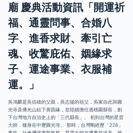
廟 慶典活動資訊「開運祈
福、通靈問事、合婚八
字、進香求財、牽引亡
魂、收驚庇佑、姻緣求
子、運途事業、衣服補
運。」
吳鴻麟是吳伯雄的父親，吳志揚的祖父，吳家自此與圓
光寺及佛光山結下善因緣，並陸續擔任過桃園縣長，創
下台灣地方自治史上的「三代縣長」。 初到台灣的星雲
大師，棲身在中壢圓光寺。 那時，台灣剛經歷「228」
事件，社會彌漫肅殺氣氛，星雲大師亦遭事件波及，被