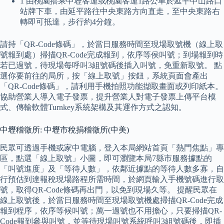
1 由桃園搭乘中壢客運或桃園客運1路公車於延平中山路口
站牌下車，由延平路往中央東路方向直走，至中央東路右
轉即可抵達，步行約4分鐘。
請持「QR-Code條碼」，於當日服務時間至現場取號機（線上取
號報到處）掃描QR-Code完成報到，依序等侯叫號；到場報到時
若已過號，待現場每呼叫3組號碼後插入叫號，免重新取號。 點
選你要前往的局所，按「線上取號」按鈕，系統頁面會產出
「QR-Code條碼」，請利用手機拍照功能擷取畫面或列印紙本。
協助營業人導入電子發票，提升營業人對電子發票上傳平台模
式、傳輸軟體Turnkey系統架構及其運作方式之認知。
中壢稽徵所: 中壢市稅捐稽徵所(中美)
民眾可透過手機或家中電腦，登入本局網站首頁「熱門焦點」專
區，點選「線上取號」小圖，即可瀏覽本局7縣市服務據點的
「叫號進度」及「等待人數」，依鄰近據點的等待人數多寡，自
行預估到達報稅現場路程所需時間，於網頁輸入手機號碼進行取
號，取得QR-Code條碼再出門，以免到現場久等。 提醒民眾在
線上取號後，於當日服務時間至現場取號機處掃描QR-Code完成
報到程序，依序等候叫號；萬一過號也不用擔心，只要掃描QR-
Code報到參與叫號，並等待現場叫號系統呼叫3組號碼後，即插