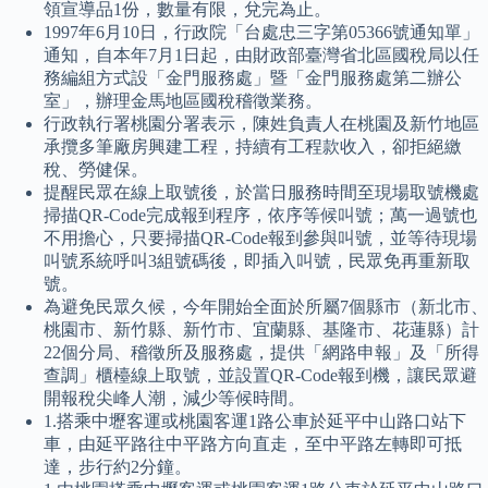
領宣導品1份，數量有限，兌完為止。
1997年6月10日，行政院「台處忠三字第05366號通知單」
通知，自本年7月1日起，由財政部臺灣省北區國稅局以任
務編組方式設「金門服務處」暨「金門服務處第二辦公
室」，辦理金馬地區國稅稽徵業務。
行政執行署桃園分署表示，陳姓負責人在桃園及新竹地區
承攬多筆廠房興建工程，持續有工程款收入，卻拒絕繳
稅、勞健保。
提醒民眾在線上取號後，於當日服務時間至現場取號機處
掃描QR-Code完成報到程序，依序等候叫號；萬一過號也
不用擔心，只要掃描QR-Code報到參與叫號，並等待現場
叫號系統呼叫3組號碼後，即插入叫號，民眾免再重新取
號。
為避免民眾久候，今年開始全面於所屬7個縣市（新北市、
桃園市、新竹縣、新竹市、宜蘭縣、基隆市、花蓮縣）計
22個分局、稽徵所及服務處，提供「網路申報」及「所得
查調」櫃檯線上取號，並設置QR-Code報到機，讓民眾避
開報稅尖峰人潮，減少等候時間。
1.搭乘中壢客運或桃園客運1路公車於延平中山路口站下
車，由延平路往中平路方向直走，至中平路左轉即可抵
達，步行約2分鐘。