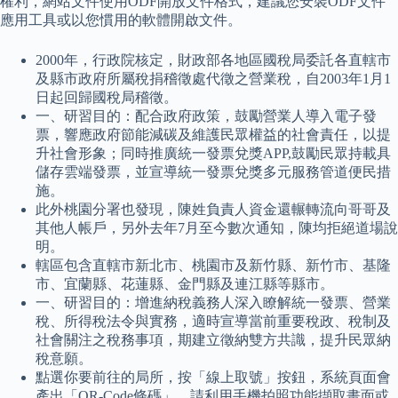
權利，網站文件使用ODF開放文件格式，建議您安裝ODF文件
應用工具或以您慣用的軟體開啟文件。
2000年，行政院核定，財政部各地區國稅局委託各直轄市
及縣市政府所屬稅捐稽徵處代徵之營業稅，自2003年1月1
日起回歸國稅局稽徵。
一、研習目的：配合政府政策，鼓勵營業人導入電子發
票，響應政府節能減碳及維護民眾權益的社會責任，以提
升社會形象；同時推廣統一發票兌獎APP,鼓勵民眾持載具
儲存雲端發票，並宣導統一發票兌獎多元服務管道便民措
施。
此外桃園分署也發現，陳姓負責人資金還輾轉流向哥哥及
其他人帳戶，另外去年7月至今數次通知，陳均拒絕道場說
明。
轄區包含直轄市新北市、桃園市及新竹縣、新竹市、基隆
市、宜蘭縣、花蓮縣、金門縣及連江縣等縣市。
一、研習目的：增進納稅義務人深入瞭解統一發票、營業
稅、所得稅法令與實務，適時宣導當前重要稅政、稅制及
社會關注之稅務事項，期建立徵納雙方共識，提升民眾納
稅意願。
點選你要前往的局所，按「線上取號」按鈕，系統頁面會
產出「QR-Code條碼」，請利用手機拍照功能擷取畫面或