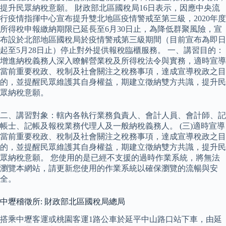
提升民眾納稅意願。 財政部北區國稅局16日表示，因應中央流
行疫情指揮中心宣布提升雙北地區疫情警戒至第三級，2020年度
所得稅申報繳納期限已延長至6月30日止，為降低群聚風險，宣
布設於北部地區國稅局於疫情警戒第三級期間（目前宣布為即日
起至5月28日止）停止對外提供報稅臨櫃服務。 一、講習目的：
增進納稅義務人深入瞭解營業稅及所得稅法令與實務，適時宣導
當前重要稅政、稅制及社會關注之稅務事項，達成宣導稅政之目
的，並提醒民眾維護其自身權益，期建立徵納雙方共識，提升民
眾納稅意願。
二、講習對象：轄內各執行業務負責人、會計人員、會計師、記
帳士、記帳及報稅業務代理人及一般納稅義務人。 (三)適時宣導
當前重要稅政、稅制及社會關注之稅務事項，達成宣導稅政之目
的，並提醒民眾維護其自身權益，期建立徵納雙方共識，提升民
眾納稅意願。 您使用的是已經不支援的過時作業系統，將無法
瀏覽本網站，請更新您使用的作業系統以確保瀏覽的流暢與安
全。
中壢稽徵所: 財政部北區國稅局總局
搭乘中壢客運或桃園客運1路公車於延平中山路口站下車，由延