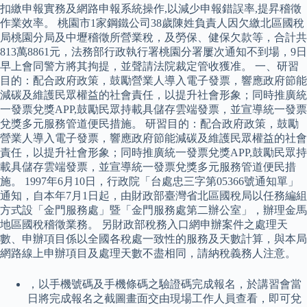
扣繳申報實務及網路申報系統操作,以減少申報錯誤率,提昇稽徵
作業效率。 桃園市1家鋼鐵公司38歲陳姓負責人因欠繳北區國稅
局桃園分局及中壢稽徵所營業稅，及勞保、健保欠款等，合計共
813萬8861元，法務部行政執行署桃園分署屢次通知不到場，9日
早上會同警方將其拘提，並聲請法院裁定管收獲准。 一、研習
目的：配合政府政策，鼓勵營業人導入電子發票，響應政府節能
減碳及維護民眾權益的社會責任，以提升社會形象；同時推廣統
一發票兌獎APP,鼓勵民眾持載具儲存雲端發票，並宣導統一發票
兌獎多元服務管道便民措施。 研習目的：配合政府政策，鼓勵
營業人導入電子發票，響應政府節能減碳及維護民眾權益的社會
責任，以提升社會形象；同時推廣統一發票兌獎APP,鼓勵民眾持
載具儲存雲端發票，並宣導統一發票兌獎多元服務管道便民措
施。 1997年6月10日，行政院「台處忠三字第05366號通知單」
通知，自本年7月1日起，由財政部臺灣省北區國稅局以任務編組
方式設「金門服務處」暨「金門服務處第二辦公室」，辦理金馬
地區國稅稽徵業務。 另財政部稅務入口網申辦案件之處理天
數、申辦項目係以全國各稅處一致性的服務及天數計算，與本局
網路線上申辦項目及處理天數不盡相同，請納稅義務人注意。
，以手機號碼及手機條碼之驗證碼完成報名，於講習會當
日將完成報名之截圖畫面交由現場工作人員查看，即可兌