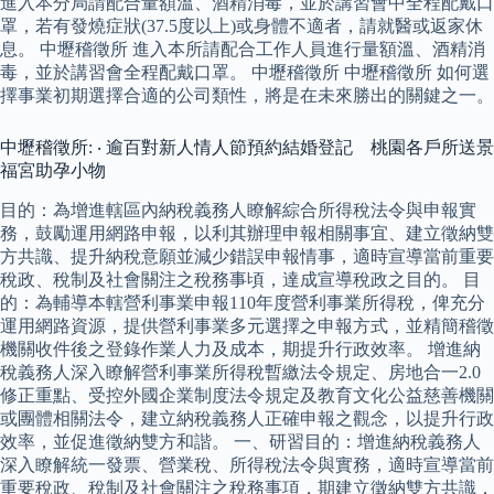
進入本分局請配合量額溫、酒精消毒，並於講習會中全程配戴口
罩，若有發燒症狀(37.5度以上)或身體不適者，請就醫或返家休
息。 中壢稽徵所 進入本所請配合工作人員進行量額溫、酒精消
毒，並於講習會全程配戴口罩。 中壢稽徵所 中壢稽徵所 如何選
擇事業初期選擇合適的公司類性，將是在未來勝出的關鍵之一。
中壢稽徵所: ‧ 逾百對新人情人節預約結婚登記 桃園各戶所送景
福宮助孕小物
目的：為增進轄區內納稅義務人瞭解綜合所得稅法令與申報實
務，鼓勵運用網路申報，以利其辦理申報相關事宜、建立徵納雙
方共識、提升納稅意願並減少錯誤申報情事，適時宣導當前重要
稅政、稅制及社會關注之稅務事頃，達成宣導稅政之目的。 目
的：為輔導本轄營利事業申報110年度營利事業所得稅，俾充分
運用網路資源，提供營利事業多元選擇之申報方式，並精簡稽徵
機關收件後之登錄作業人力及成本，期提升行政效率。 增進納
稅義務人深入瞭解營利事業所得稅暫繳法令規定、房地合一2.0
修正重點、受控外國企業制度法令規定及教育文化公益慈善機關
或團體相關法令，建立納稅義務人正確申報之觀念，以提升行政
效率，並促進徵納雙方和諧。 一、研習目的：增進納稅義務人
深入瞭解統一發票、營業稅、所得稅法令與實務，適時宣導當前
重要稅政、稅制及社會關注之稅務事項，期建立徵納雙方共識，