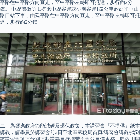
平路往中平路方向直走，至中平路左轉即可抵達，步行約2分
鐘。 中壢稽徵所 1.搭乘中壢客運或桃園客運1路公車於延平中山
路口站下車，由延平路往中平路方向直走，至中平路左轉即可抵
達，步行約2分鐘。
二、為響應政府節能減碳及環保政策，本講習會『不提供』紙本
講義，請學員於講習會前2日至北區國稅局首頁/講習會講義/找到
該講習會項下分別下載講義自行攜帶與會並自備水杯，除飲用開