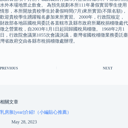
水外本場地禁止飲食。 為預先規劃本所111年暑假實習學生使用
情形，本所開放貴校學生於暑假時間(7月)來所實習(不限名額)，
歡迎貴校學生踴躍報名參加來所實習。 2000年，行政院核定，
財政部各地區國稅局委託各直轄市及縣市政府所屬稅捐稽徵處代
徵之營業稅，自2003年1月1日起回歸國稅局稽徵。 1968年2月1
日，行政院會議第1055次會議決議，臺灣省國稅稽徵業務委託臺
灣省政府交由各縣市稅捐稽徵處辦理。
PREVIOUS
NEXT
相關文章
乳房胀[year]介紹!（小編貼心推薦）
May 28, 2023