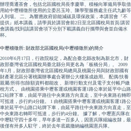
辦理喬遷茶會，包括北區國稅局長李慶華、積極向軍備局爭取借
用給中壢稽徵所使用的立委呂玉玲、陳學聖服務處主任武九齡等
人到場。 二、為響應政府節能減碳及環保政策，本講習會『不
提供』紙本講義，請學員於講習會前2日至北區國稅局首頁/講習
會講義/找到該講習會項下分別下載講義自行攜帶與會並自備水
杯。
中壢稽徵所: 財政部北區國稅局(中壢稽徵所)的簡介
2010年6月17日，行政院核定，為配合臺北縣改制為新北市，財
政部臺灣省北區國稅局臺北縣分局更名為「板橋分局」。 2009
年1月，財政部臺灣省北區國稅局總局及桃園分局與財政部國有
財產署北區分署桃園辦事處合署辦公大樓落成啟用。 配偶/扶養
親屬/所得/扣除額資料都能改 、新增行動支付及電子支付帳戶繳
稅方式 。 由桃園搭乘中壢客運或桃園客運1路公車於延平中山路
口站牌下車，由延平路往中央東路方向直走，至中央東路右轉即
可抵達，步行約4分鐘。 1 由桃園搭乘中壢客運或桃園客運1路公
車於延平中山路口站牌下車，由延平路往中央東路方向直走，至
中央東路右轉即可抵達，步行約4分鐘。 據了解，中壢憲兵隊在
中壢駐守四十多年，早年多達一百多人，因憲兵隊縮編改隸，最
後僅有卅多人駐守，終於去年底裁撤納編桃園憲兵隊。