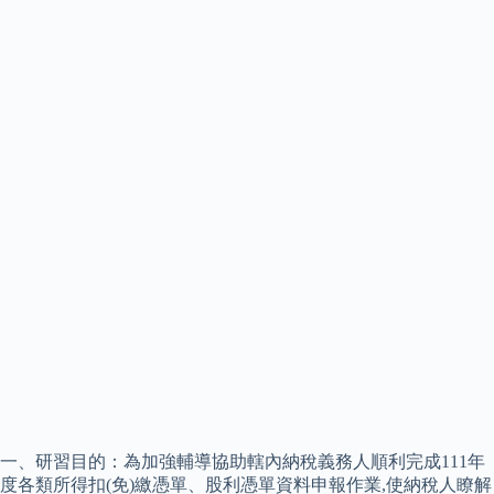
一、研習目的：為加強輔導協助轄內納稅義務人順利完成111年
度各類所得扣(免)繳憑單、股利憑單資料申報作業,使納稅人瞭解