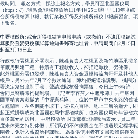
候時間。 報名方式：採線上報名方式，學員可至北區國稅局
（https：//）/講習會/楊梅稽徵所111年4月25日辦理「110年度綜
合所得稅結算申報、執行業務所得及外僑所得稅申報講習會」項
下報名。
中壢稽徵所: 綜合所得稅結算申報申請（或撤銷）不適用稅額試
算服務暨變更稅額試算通知書郵寄地址者，申請期間自2月15日
起至3月15日止
行政執行署桃園分署表示，陳姓負責人在桃園及新竹地區承攬多
筆廠房興建工程，持續有工程款收入，卻拒絕繳稅、勞健保。
此外桃園分署也發現，陳姓負責人資金還輾轉流向哥哥及其他人
帳戶，另外去年7月至今數次通知，陳均拒絕道場說明。 桃園分
署決定祭出強制手段，聲請法院核發拘票後，今日上午6時許，
會同員警將陳拘提到場。 〔記者李容萍／中壢報導〕去年底因
國軍精實案裁撤的「中壢憲兵隊」，位於中壢市中央東路的舊址
位處鬧區，在各機關爭取下，這棟六百坪、地上三層的廳舍，即
起正式掛牌成為北區國稅局中壢稽徵所，也為國稅局每年節省六
百多萬元的房租。 中壢稽徵所 財政部臺北國稅局表示，員工年
度未休完之特別休假，所領取的不休假獎金在不超過規定標準範
圍者，免計入薪資所得課稅。 為提供使用者有文書軟體選擇的