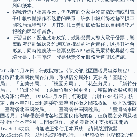
列印紙本。
報稅管道已相當多元，但仍有部分家中沒電腦設備或對電
子申報軟體操作不熟悉的民眾，許多申報所得稅都習慣至
國稅局現場報稅，尤其5月1日勞動節放假日親自到國稅局
報稅的民眾相當多。
研習目的：配合政府政策，鼓勵營業人導入電子發票，響
應政府節能減碳及維護民眾權益的社會責任，以提升社會
形象；同時推廣統一發票兌獎APP,鼓勵民眾持載具儲存雲
端發票，並宣導統一發票兌獎多元服務管道便民措施。
2012年12月26日，行政院核定《財政部北區國稅局組織規程》，
財政部北區國稅局各分局（除板橋分局外）更名為「基隆分
局」、「宜蘭分局」、「桃園分局」、「花蓮分局」、「新竹分
局」、「竹北分局」（原新竹縣分局更名），稽徵所及服務處則
改為派出單位。 1992年2月28日，行政院「台財07369號函」核
定，自本年7月1日起將委託臺灣省代徵之國稅收回，於財政部設
「臺灣省北區國稅局」、「臺灣省中區國稅局」、「臺灣省南區
國稅局」以辦理臺灣省各地區國稅稽徵業務，但所屬之分局及稽
徵所延至本年9月1日開始運作。 您的瀏覽器不支援或未開啟
JavaScript功能，將無法正常使用本系統，請開啟瀏覽器
JavaScript功能，以利系統順利執行。 中壢稽徵所 中壢稽徵所昨