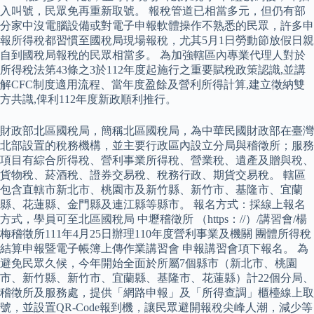
入叫號，民眾免再重新取號。 報稅管道已相當多元，但仍有部
分家中沒電腦設備或對電子申報軟體操作不熟悉的民眾，許多申
報所得稅都習慣至國稅局現場報稅，尤其5月1日勞動節放假日親
自到國稅局報稅的民眾相當多。 為加強轄區內專業代理人對於
所得稅法第43條之3於112年度起施行之重要賦稅政策認識,並講
解CFC制度適用流程、當年度盈餘及營利所得計算,建立徵納雙
方共識,俾利112年度新政順利推行。
財政部北區國稅局，簡稱北區國稅局，為中華民國財政部在臺灣
北部設置的稅務機構，並主要行政區內設立分局與稽徵所；服務
項目有綜合所得稅、營利事業所得稅、營業稅、遺產及贈與稅、
貨物稅、菸酒稅、證券交易稅、稅務行政、期貨交易稅。 轄區
包含直轄市新北市、桃園市及新竹縣、新竹市、基隆市、宜蘭
縣、花蓮縣、金門縣及連江縣等縣市。 報名方式：採線上報名
方式，學員可至北區國稅局 中壢稽徵所 （https：//）/講習會/楊
梅稽徵所111年4月25日辦理110年度營利事業及機關 團體所得稅
結算申報暨電子帳簿上傳作業講習會 申報講習會項下報名。 為
避免民眾久候，今年開始全面於所屬7個縣市（新北市、桃園
市、新竹縣、新竹市、宜蘭縣、基隆市、花蓮縣）計22個分局、
稽徵所及服務處，提供「網路申報」及「所得查調」櫃檯線上取
號，並設置QR-Code報到機，讓民眾避開報稅尖峰人潮，減少等