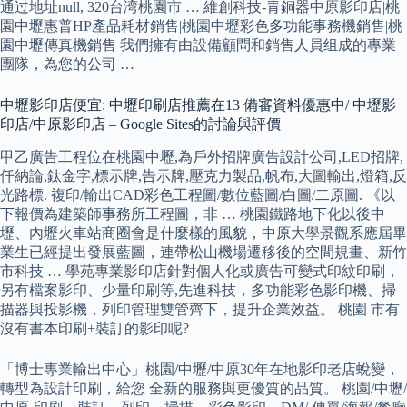
通过地址null, 320台湾桃園市 … 維創科技-青銅器中原影印店|桃
園中壢惠普HP產品耗材銷售|桃園中壢彩色多功能事務機銷售|桃
園中壢傳真機銷售 我們擁有由設備顧問和銷售人員组成的專業
團隊，為您的公司 …
中壢影印店便宜: 中壢印刷店推薦在13 備審資料優惠中/ 中壢影
印店/中原影印店 – Google Sites的討論與評價
甲乙廣告工程位在桃園中壢,為戶外招牌廣告設計公司,LED招牌,
仟納論,鈦金字,標示牌,告示牌,壓克力製品,帆布,大圖輸出,燈箱,反
光路標. 複印/輸出CAD彩色工程圖/數位藍圖/白圖/二原圖. 《以
下報價為建築師事務所工程圖，非 … 桃園鐵路地下化以後中
壢、內壢火車站商圈會是什麼樣的風貌，中原大學景觀系應屆畢
業生已經提出發展藍圖，連帶松山機場遷移後的空間規畫、新竹
市科技 … 學苑專業影印店針對個人化或廣告可變式印紋印刷，
另有檔案影印、少量印刷等,先進科技，多功能彩色影印機、掃
描器與投影機，列印管理雙管齊下，提升企業效益。 桃園 市有
沒有書本印刷+裝訂的影印呢?
「博士專業輸出中心」桃園/中壢/中原30年在地影印老店蛻變，
轉型為設計印刷，給您 全新的服務與更優質的品質。 桃園/中壢/