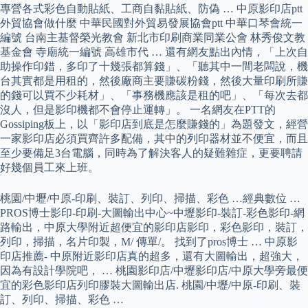
專營各式彩色自動貼紙、工商自黏貼紙、防偽 … 中原影印店ptt
外貿協會做什麼 中華民國對外貿易發展協會ptt 中華口琴會統一
編號 台南主基督榮光教會 新北市印刷商業同業公會 林秀俊文教
基金會 寺廟統一編號 高雄市代 … 還有網友點出內情，「上次自
助操作印錯，多印了十幾張都算錢」、「聽其中一間老闆說，機
台其實都是用租的，然後廠商主要賺碳粉錢，然後大量印刷所賺
的錢可以買不少耗材」、「事務機應該是租的吧」、「每次去都
沒人，但是影印機都不會停止運轉」。 一名網友在PTT的
Gossiping板上，以「影印店到底是怎麼賺錢的」為題發文，經營
一家影印店必須買齊許多配備，其中的列印器材並不便宜，而且
至少要備足3台電腦，同時為了解決客人的疑難雜症，更要聘請
好幾個員工來上班。
桃園/中壢/中原-印刷、裝訂、列印、掃描、彩色 …經典數位 …
PROS博士影印-印刷-大圖輸出中心~中壢影印-裝訂-彩色影印-網
路輸出，中原大學附近超便宜的影印店影印，彩色影印，裝訂，
列印，掃描，名片印製，M/ 傳單/。 找到了pros博士 … 中原影
印店推薦- 中原附近影印店真的超多，還有大圖輸出，超強大，
因為有設計學院吧， … 桃園影印店/中壢影印店/中原大學旁最便
宜的彩色影印店列印膠裝大圖輸出店. 桃園/中壢/中原-印刷、裝
訂、列印、掃描、彩色 …