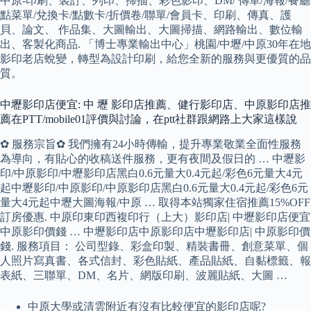
中原-印刷、裝訂、列印、掃描、彩色影印、DM/ 傳單/海報/餐廳
點菜單/兌換卡/點數卡/折價卷/聯單/會員卡、印刷、傳真、護
貝、論文、 作品集、大圖輸出、大圖掃描、網路輸出、數位輸
出、客製化商品. 「博士專業輸出中心」桃園/中壢/中原30年在地
影印老店蛻變，轉型為設計印刷，給您全新的服務與更優質的品
質。
中壢影印店便宜: 中 壢 影印店推薦、健行影印店、中原影印店推
薦在PTT/mobile01評價與討論，在ptt社群跟網路上大家這樣說
✿ 服務宗旨✿ 我們擁有24小時傳輸，提升專業敬業全面性服務
為導向，有貼心的收稿送件服務，更有夜間及假日的 … 中壢影
印/中原影印/中壢影印店黑白0.6元量大0.4元起/彩色6元量大4元
起中壢影印/中原影印/中原影印店黑白0.6元量大0.4元起/彩色6元
量大4元起中壢大圖海報/中原 … 取得本站獨家住宿推薦15%OFF
訂房優惠. 中原印東印西複印行（上大）影印店| 中壢影印店便宜
中原影印價錢 … 中壢影印店中原影印店中壢影印店| 中原影印價
錢. 服務項目： 公司型錄、彩盒印製、精裝書冊、創意菜單、個
人照片寫真書、各式信封、彩色貼紙、產品貼紙、自黏標籤、報
表紙、三聯單、DM、名片、網版印刷、波麗貼紙、大圖 …
中原大學或清雲附近有沒有比較便宜的影印店呢?