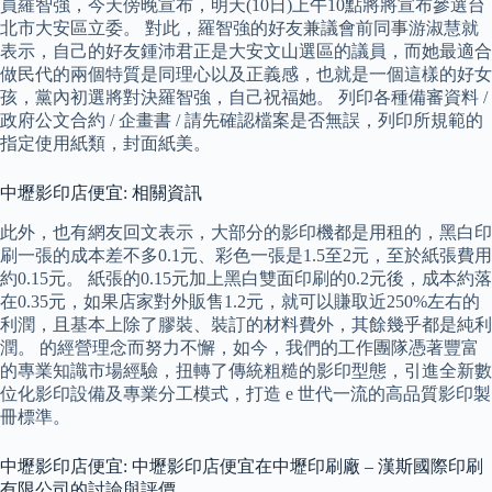
員羅智強，今天傍晚宣布，明天(10日)上午10點將將宣布參選台
北市大安區立委。 對此，羅智強的好友兼議會前同事游淑慧就
表示，自己的好友鍾沛君正是大安文山選區的議員，而她最適合
做民代的兩個特質是同理心以及正義感，也就是一個這樣的好女
孩，黨內初選將對決羅智強，自己祝福她。 列印各種備審資料 /
政府公文合約 / 企畫書 / 請先確認檔案是否無誤，列印所規範的
指定使用紙類，封面紙美。
中壢影印店便宜: 相關資訊
此外，也有網友回文表示，大部分的影印機都是用租的，黑白印
刷一張的成本差不多0.1元、彩色一張是1.5至2元，至於紙張費用
約0.15元。 紙張的0.15元加上黑白雙面印刷的0.2元後，成本約落
在0.35元，如果店家對外販售1.2元，就可以賺取近250%左右的
利潤，且基本上除了膠裝、裝訂的材料費外，其餘幾乎都是純利
潤。 的經營理念而努力不懈，如今，我們的工作團隊憑著豐富
的專業知識市場經驗，扭轉了傳統粗糙的影印型態，引進全新數
位化影印設備及專業分工模式，打造 e 世代一流的高品質影印製
冊標準。
中壢影印店便宜: 中壢影印店便宜在中壢印刷廠 – 漢斯國際印刷
有限公司的討論與評價