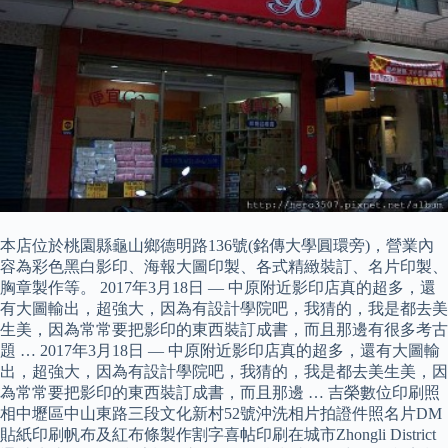
本店位於桃園縣龜山鄉德明路136號(銘傳大學圓環旁)，營業內
容為彩色黑白影印、海報大圖印製、各式精緻裝訂、名片印製、
胸章製作等。 2017年3月18日 — 中原附近影印店真的超多，還
有大圖輸出，超強大，因為有設計學院吧，我猜的，我是都去美
生美，因為常常要把影印的東西裝訂成書，而且那邊有很多考古
題 … 2017年3月18日 — 中原附近影印店真的超多，還有大圖輸
出，超強大，因為有設計學院吧，我猜的，我是都去美生美，因
為常常要把影印的東西裝訂成書，而且那邊 … 吉榮數位印刷照
相中壢區中山東路三段文化新村52號沖洗相片拍證件照名片DM
貼紙印刷帆布及紅布條製作割字喜帖印刷在城市Zhongli District