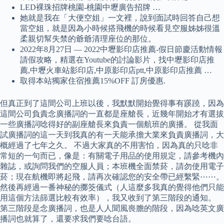
LED裸珠招牌桃園-桃園中壢廣告招牌 …
她就是我在「大便空姐」一文裡，說到面試時回答自己想
當空姐，就是因為小時候搭飛機的時候看見空服姊姊很溫
柔親切幫失禁的爺爺清理座位的那位。
2022年8月27日 — 2022中壢影印店推薦-假日節慶活動情報
請假攻略，精選在Youtube的討論影片，找中壢影印店推
薦,中壢火車站影印店,中原影印店ptt,中原影印店推薦 …
取得本站獨家住宿推薦15%OFF 訂房優惠.
但真正到了這間公司上班以後，我默默開始覺得事有蹊蹺，因為
這間公司負責念廣播詞的一直都是座艙長，近幾年開始才有選拔
一些廣播詞唸得好的副座艙長來負責一個航班的廣播。 從我面
試廣播詞的這一天到我真的有一天能承擔大業來負責廣播詞，大
概經過了七年之久。 不過大家真的不用害怕，因為真的只唸非
常短的一句而已，像是：有關電子用品的使用規定，請參考機內
雜誌，或詢問我們的空服人員；本班機全面禁菸，請勿使用電子
菸；現在航機即將起飛，請再次確認您的安全帶已經繫緊⋯⋯。
然後再經過一番神秘的擲筊儀式（人這麼多我真的覺得他們只能
用這個方法篩選比較有效率），我又收到了第三階段的通知。
第三階段是念廣播詞，也是人人聞風喪膽的階段，因為唸英文廣
播詞也就算了，還要求我們要唸台語。