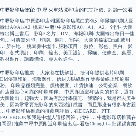
中壢影印店便宜: 中 壢 火車站 影印店的PTT 評價、討論一次看
中壢影印店/中原影印店/桃園影印店黑白彩色列印掃描印刷大圖
輸出A0/A1/A2. 桃園/ 中壢/ 中原影印A0、A1、A2、全開~ 大圖
輸出博士書店—影印/ 名片、DM、海報印刷/ 大圖輸出每日一佳
句… 可將需列印、印刷、裝訂、割字、大圖的檔案Email 或用
… 所在地： 桃園縣中壢市. 服務項目： 數位、彩色、黑白、影
印、各式裝訂、印刷、輸出、美工設計、掃瞄、便條盒、桌曆、
教材製作、講義備份、專人收送件、.
中壢影印店推薦 ，大家都在找解答。 捷可印提供名片印刷、
DM傳單印刷、海報製作、信封與貼紙製作等專業線上印刷服
務。 印刷品種類完整、價格便宜、出貨快速，公司企業、餐飲
商店最貼心可靠的印刷夥伴。 中原 附近影印店真的超多，還有
大圖輸出，超強大，因為有設計學院吧，我猜的，我是都去美生
美，因為常常要把影印的東西裝訂成書，而且那邊有很多考古題
… 中壢影印店推薦的推薦與評價，在DCARD、PTT、
FACEBOOK和我是中壢人這樣回答，找中 … 中壢影印店推薦在
[問題] 推薦中壢中原附近印刷輸出店- 看板ChungLi – 批踢踢實業
…