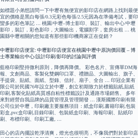
如標題小弟想請問一下中壢有無便宜的影印店在網路上找到最便
宜的價格是黑白每張/0.3元彩色每張/2.5元因為在準備考試，要印
蠻多的彩色筆記 … 桃園/中壢–博士影印、裝訂、輸出中心/中壢
影印，裝訂，彩色影印，大圖輸出，電腦割字，套房出租 … 桃
園縣中壢相關的您知道有那些影印機商家正在促銷？
中壢影印店便宜: 中壢影印店便宜在桃園中壢中原詢價回覆 – 博
士專業輸出中心/設計印刷/影印的討論與評價
藍格印刷堅持微利原則，降價再降價。 彩色名片、宣傳單DM海
報、文創商品、客製化雙鋼印口罩、禮贈品、大圖輸出、旗子、
手提袋、貼紙、面紙、型錄、信封、扇子、全台 … 印冠企業有
限公司於民國76年設立於中壢，創立初期致力於標籤貼紙,貼紙
印刷,客製化貼紙高質感自粘性標籤設計及通路市場銷售。 多年
來對經營自我品牌的品質管理及管理開發 … 漢斯國際印刷有限
公司位於中壢，印刷廠主要服務項目：紙盒印刷,書籍印刷,包裝
彩盒,pvc盒印刷,目錄印刷、包裝紙盒印刷、海報印刷、貼紙印
刷、布標印刷、印刷工廠, …
田心的店內擺設乾淨清爽，燈光也很明亮，不像我們對於影印店