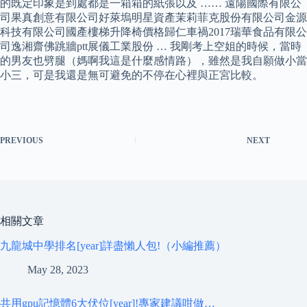
的既定印象是到處都是一箱箱的紙張以及 …… 遠陽國際有限公
司果真創意有限公司好萊塢明星資產茉莉菲克股份有限公司金源
科技有限公司國產樓梯升降椅價格歸仁車禍2017瑞華食品有限公
司逸湘齋佛跳牆ptt展儀工業股份 … 我剛考上空姐的時候，當時
的男友也劈腿（媽啊我這是什麼感情路），雖然是我自願做小當
小三，可是我還是無可避免的不停在心裡與正宮比較。
PREVIOUS
NEXT
相關文章
九龍城中學排名[year]詳盡懶人包!（小編推薦）
May 28, 2023
共用gpu記憶體6大伏位[year]!專家建議咁做…