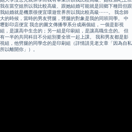
我在當空姐所以我比較高級、跟她結婚可能就是回鄉下種田但跟
我結婚就是機票很便宜環遊世界所以我比較高級⋯⋯。 我念師
大的時候，當時的男友劈腿，劈腿的對象是我的同班同學。 中
壢影印店便宜 我念的圖文傳播學系分成兩個組，一個是影視
組，是讓高中生念的；另一組是印刷組，是讓高職生念的。 但
有一半的共同科目不分組別要全班一起上課。 我和男友都是影
視組，他劈腿的同學念的是印刷組（詳情請見老文章「因為自私
所以離開你」）。