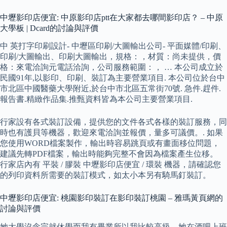
中壢影印店便宜: 中原影印店ptt在大家都去哪間影印店？ – 中原
大學板 | Dcard的討論與評價
中 英打字印刷設計- 中壢區印刷/大圖輸出公司- 平面媒體/印刷、
印刷/大圖輸出、印刷大圖輸出，規格：，材質：尚未提供，價
格：來電洽詢元電話洽詢，公司服務範圍：， … 本公司成立於
民國91年,以影印、印刷、裝訂為主要營業項目. 本公司位於台中
市北區中國醫藥大學附近,於台中市北區五常街70號. 急件.趕件.
報告書.精緻作品集.推甄資料皆為本公司主要營業項目.
行家設有各式裝訂設備，提供您的文件各式各樣的裝訂服務，同
時也有護貝等機器，歡迎來電洽詢並報價，量多可議價。. 如果
您使用WORD檔案製作，輸出時容易跳頁或有畫面移位問題，
建議先轉PDF檔案，輸出時能夠完整不會因為檔案產生位移。
行家店內有 平裝 / 膠裝 中壢影印店便宜 / 環裝 機器，請確認您
的列印資料所需要的裝訂模式，如太小本另有騎馬釘裝訂。
中壢影印店便宜: 桃園影印裝訂在影印裝訂桃園 – 雅瑪黃頁網的
討論與評價
她大學沒念完就休學而我有畢業所以我比較高級、她在酒吧上班