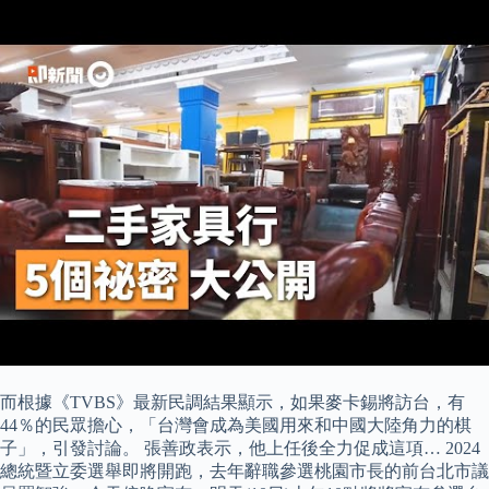
而根據《TVBS》最新民調結果顯示，如果麥卡錫將訪台，有
44％的民眾擔心，「台灣會成為美國用來和中國大陸角力的棋
子」，引發討論。 張善政表示，他上任後全力促成這項… 2024
總統暨立委選舉即將開跑，去年辭職參選桃園市長的前台北市議