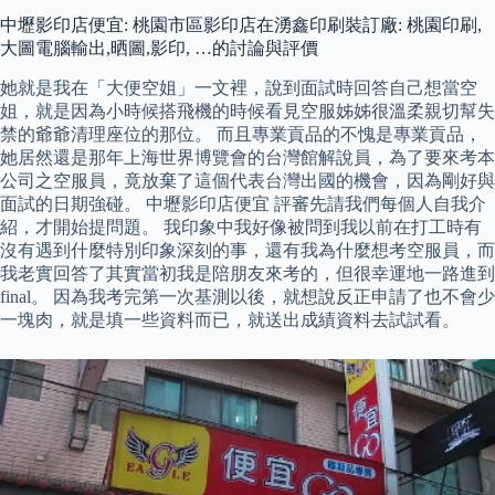
中壢影印店便宜: 桃園市區影印店在湧鑫印刷裝訂廠: 桃園印刷,
大圖電腦輸出,晒圖,影印, …的討論與評價
她就是我在「大便空姐」一文裡，說到面試時回答自己想當空
姐，就是因為小時候搭飛機的時候看見空服姊姊很溫柔親切幫失
禁的爺爺清理座位的那位。 而且專業貢品的不愧是專業貢品，
她居然還是那年上海世界博覽會的台灣館解說員，為了要來考本
公司之空服員，竟放棄了這個代表台灣出國的機會，因為剛好與
面試的日期強碰。 中壢影印店便宜 評審先請我們每個人自我介
紹，才開始提問題。 我印象中我好像被問到我以前在打工時有
沒有遇到什麼特別印象深刻的事，還有我為什麼想考空服員，而
我老實回答了其實當初我是陪朋友來考的，但很幸運地一路進到
final。 因為我考完第一次基測以後，就想說反正申請了也不會少
一塊肉，就是填一些資料而已，就送出成績資料去試試看。