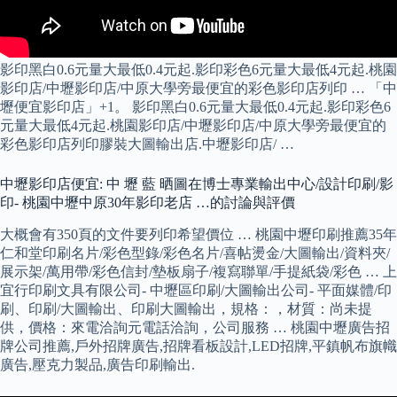
影印黑白0.6元量大最低0.4元起.影印彩色6元量大最低4元起.桃園
影印店/中壢影印店/中原大學旁最便宜的彩色影印店列印 … 「中
壢便宜影印店」+1。 影印黑白0.6元量大最低0.4元起.影印彩色6
元量大最低4元起.桃園影印店/中壢影印店/中原大學旁最便宜的
彩色影印店列印膠裝大圖輸出店.中壢影印店/ …
中壢影印店便宜: 中 壢 藍 晒圖在博士專業輸出中心/設計印刷/影
印- 桃園中壢中原30年影印老店 …的討論與評價
大概會有350頁的文件要列印希望價位 … 桃園中壢印刷推薦35年
仁和堂印刷名片/彩色型錄/彩色名片/喜帖燙金/大圖輸出/資料夾/
展示架/萬用帶/彩色信封/墊板扇子/複寫聯單/手提紙袋/彩色 … 上
宜行印刷文具有限公司- 中壢區印刷/大圖輸出公司- 平面媒體/印
刷、印刷/大圖輸出、印刷大圖輸出，規格：，材質：尚未提
供，價格：來電洽詢元電話洽詢，公司服務 … 桃園中壢廣告招
牌公司推薦,戶外招牌廣告,招牌看板設計,LED招牌,平鎮帆布旗幟
廣告,壓克力製品,廣告印刷輸出.