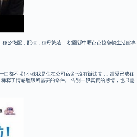
，種公徵配，配種，種母繁殖… 桃園縣中壢芭芭拉寵物生活館專
口都不喝! 小妹我是住在公司宿舍~沒有辦法養 … 當愛已成往
稀釋了情感醞釀所需要的條件。 告別一段真實的感情，也只需