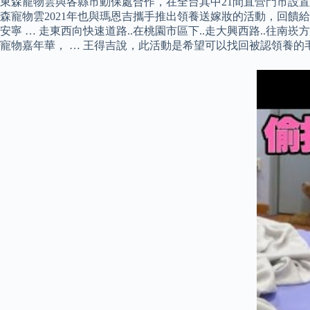
東森寵物雲與各縣市動保處合作，在全台其中21間直營門市設
森寵物雲2021年也與瑪恩吉攜手推出領養送嫁妝的活動，回饋給
安寧 … 走東西向快速道路..在桃園市區下..走大興西路..往南崁
寵物嘉年華， … 王得吉說，此活動是希望可以找回被認領養的