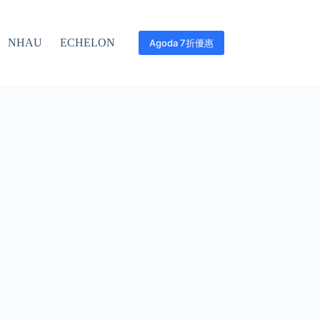
NHAU
ECHELON
Agoda 7折優惠