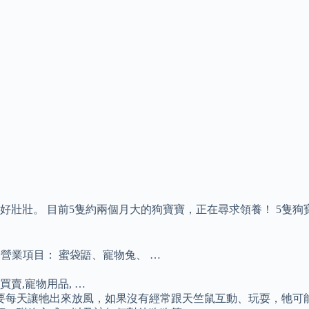
壯壯。 目前5隻約兩個月大的狗寶寶，正在尋求領養！ 5隻狗寶
 營業項目： 蜜袋鼯、寵物兔、 …
物買賣,寵物用品, …
要每天讓牠出來放風，如果沒有經常跟天竺鼠互動、玩耍，牠可