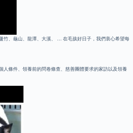
蘆竹、龜山、龍潭、大溪、 … 在毛孩好日子，我們衷心希望每
的個人條件、領養前的問卷條查、慈善團體要求的家訪以及領養