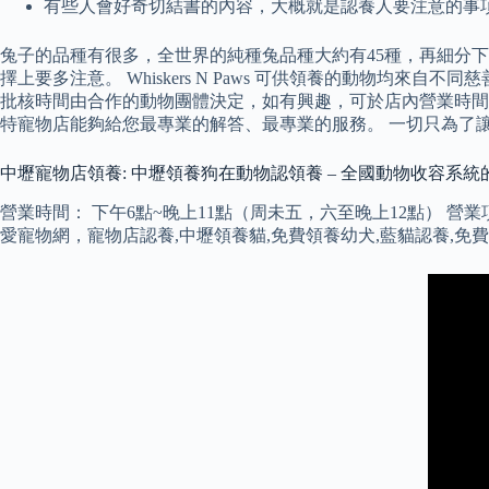
有些人會好奇切結書的內容，大概就是認養人要注意的事
兔子的品種有很多，全世界的純種兔品種大約有45種，再細分
擇上要多注意。 Whiskers N Paws 可供領養的動物
批核時間由合作的動物團體決定，如有興趣，可於店內營業時間
特寵物店能夠給您最專業的解答、最專業的服務。 一切只為了
中壢寵物店領養: 中壢領養狗在動物認領養 – 全國動物收容系
營業時間： 下午6點~晚上11點（周未五，六至晚上12點） 營
愛寵物網，寵物店認養,中壢領養貓,免費領養幼犬,藍貓認養,免費領