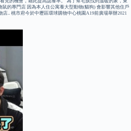
看見的機會，藉此提高認養率。 為了幫毛孩找到溫暖的家，東
鼠的專門店 因為本人住公寓養大型動物(貓狗) 會影響其他住戶
店.. 桃市府今於中壢區環球購物中心桃園A19前廣場舉辦2021