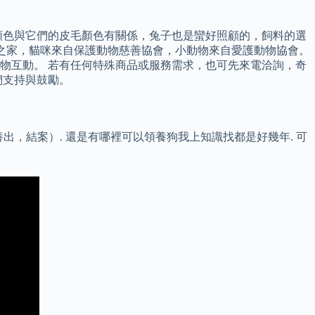
顏色與它們的皮毛顏色有關係，兔子也是蠻好照顧的，飼料的選
自救狗之家，貓咪來自保護動物慈善協會，小動物來自愛護動物協會。
物互動。 若有任何特殊商品或服務需求，也可先來電洽詢，奇
們支持與鼓勵。
養出，結案）. 還是有哪裡可以領養狗我上知識找都是好幾年. 可