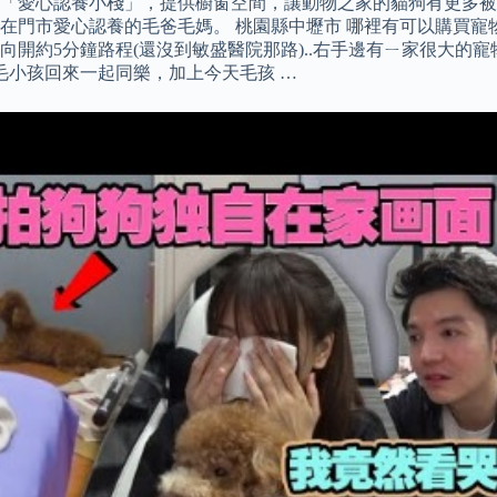
置「愛心認養小棧」，提供櫥窗空間，讓動物之家的貓狗有更多被
在門市愛心認養的毛爸毛媽。 桃園縣中壢市 哪裡有可以購買寵物
方向開約5分鐘路程(還沒到敏盛醫院那路)..右手邊有ㄧ家很大的寵物
毛小孩回來一起同樂，加上今天毛孩 …