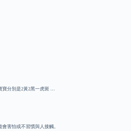
寶分別是2黃2黑一虎斑 …
能會害怕或不習慣與人接觸。