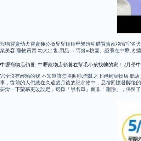
寵物買賣幼犬買賣種公徵配配種種母繁殖幼貓買賣寵物寄宿名犬
業美容.寵物買賣.幼犬出售.用品… 阿努in桃園、認養在中壢, 桃園
中壢寵物店領養: 中壢寵物店領養在幫毛小孩找牠的家！2月份中
完全沒有經驗的我,不知道該怎嚜照顧,慌亂之下跑到寵物店,聽店
事，從前的人們總在久遠歲月後的紀念物中，品嚐回憶發酵後的
要滑一下螢幕更改設定，選擇「黑名單」而非「刪除」，保留了