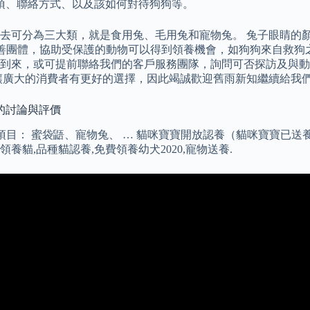
項、聯絡方式、以及該如何對待狗狗等。
下去可分為三大類，就是食用兔、毛用兔和寵物兔。 兔子眼睛的
均來自不同慈善團體，協助受保護的動物可以得到領養機會，如狗狗來
到來，或可提前聯絡我們的客戶服務團隊，詢問可否探訪及與動
讓廣大的消費者有更好的選擇，因此竭誠歡迎舊雨新知繼續給我
統的討論與評價
業項目： 蜜袋鼯、寵物兔、 … 貓咪寶寶開放認養（貓咪寶寶已送
養貓,品種貓認養,免費領養幼犬2020,寵物送養.