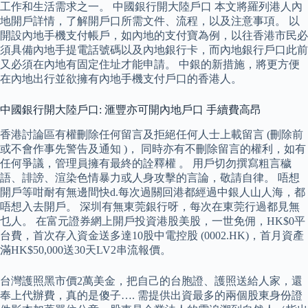
工作和生活需求之一。 中國銀行開大陸戶口 本文將羅列港人內
地開戶詳情，了解開戶口所需文件、流程，以及注意事項。 以
開設內地手機支付帳戶，如內地的支付寶為例，以往香港市民必
須具備內地手提電話號碼以及內地銀行卡，而內地銀行戶口此前
又必須在內地有固定住址才能申請。 中銀的新措施，將更方便
在內地出行並欲擁有內地手機支付戶口的香港人。
中國銀行開大陸戶口: 滙豐亦可開內地戶口 手續費高昂
香港討論區有權刪除任何留言及拒絕任何人士上載留言 (刪除前
或不會作事先警告及通知 )， 同時亦有不刪除留言的權利，如有
任何爭議，管理員擁有最終的詮釋權 。 用戶切勿撰寫粗言穢
語、誹謗、渲染色情暴力或人身攻擊的言論，敬請自律。 唔想
開戶等咁耐有無邊間快d.每次過關回港都經過中銀人山人海，都
唔想入去開戶。 深圳有無東莞銀行呀，每次在東莞行過都見無
乜人。 在富元證券網上開戶投資港股美股，一世免佣，HK$0平
台費，首次存入資金送多達10股中電控股 (0002.HK)，首月資產
滿HK$50,000送30天LV2串流報價。
台灣護照黑市價2萬美金，把自己的台胞證、護照送給人家，還
奉上代辦費，真的是傻子…. 需提供出資最多的兩個股東身份證