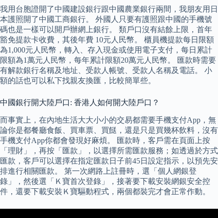
我用台胞證開了中國建設銀行跟中國農業銀行兩間，我朋友用日
本護照開了中國工商銀行。 外國人只要有護照跟中國的手機號
碼也是一樣可以開戶辦網上銀行。 類戶口沒有結餘上限，首年
豁免提款卡收費，其後年費 10元人民幣。 櫃員機提款每日限額
為1,000元人民幣，轉入、存入現金或使用電子支付，每日累計
限額為1萬元人民幣，每年累計限額20萬元人民幣。 匯款時需要
有解款銀行名稱及地址、受款人帳號、受款人名稱及電話。 小
額的話也可以私下找親友換匯，比較簡單些。
中國銀行開大陸戶口: 香港人如何開大陸戶口？
而事實上，在內地生活大大小小的交易都需要手機支付App，無
論你是都餐廳食飯、買車票、買餸，還是只是買幾杯飲料，沒有
手機支付App你都會發現好麻煩。 匯款時，客戶需在頁面上按
「理財」，再按「匯款」，以選擇所需匯款服務；如透過於方式
匯款，客戶可以選擇在指定匯款日子前45日設定指示，以預先安
排進行相關匯款。 第一次網路上註冊時，選「個人網銀登
錄」，然後選「Ｋ寶首次登錄」，接著要下載安裝網銀安全控
件，還要下載安裝Ｋ寶驅動程式，兩個都裝完才會正常作動。