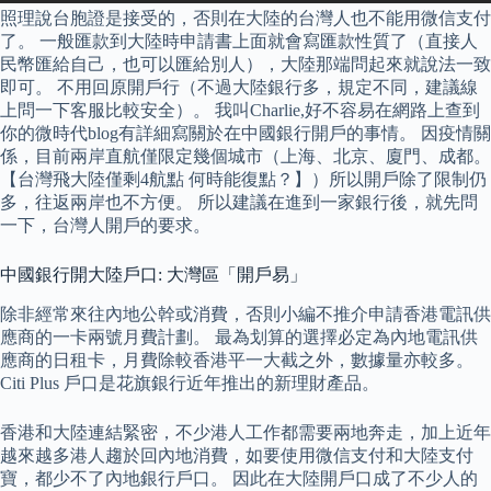
照理說台胞證是接受的，否則在大陸的台灣人也不能用微信支付
了。 一般匯款到大陸時申請書上面就會寫匯款性質了（直接人
民幣匯給自己，也可以匯給別人），大陸那端問起來就說法一致
即可。 不用回原開戶行（不過大陸銀行多，規定不同，建議線
上問一下客服比較安全）。 我叫Charlie,好不容易在網路上查到
你的微時代blog有詳細寫關於在中國銀行開戶的事情。 因疫情關
係，目前兩岸直航僅限定幾個城市（上海、北京、廈門、成都。
【台灣飛大陸僅剩4航點 何時能復點？】）所以開戶除了限制仍
多，往返兩岸也不方便。 所以建議在進到一家銀行後，就先問
一下，台灣人開戶的要求。
中國銀行開大陸戶口: 大灣區「開戶易」
除非經常來往內地公幹或消費，否則小編不推介申請香港電訊供
應商的一卡兩號月費計劃。 最為划算的選擇必定為內地電訊供
應商的日租卡，月費除較香港平一大截之外，數據量亦較多。
Citi Plus 戶口是花旗銀行近年推出的新理財產品。
香港和大陸連結緊密，不少港人工作都需要兩地奔走，加上近年
越來越多港人趨於回內地消費，如要使用微信支付和大陸支付
寶，都少不了內地銀行戶口。 因此在大陸開戶口成了不少人的