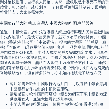
到外幣找換店，自行換人民幣，坊間一般收取數十港元不等的手
續費，相比銀行，或較划算。 了解賬戶類別及限制後，賬戶的
雜費開支，大家亦需注意。
中國銀行開大陸戶口: 台灣人 中國大陸銀行開戶 問與答
通過「中銀快匯」於中銀香港個人網上銀行辦理人民幣匯款到該
中銀内地賬戶，最快可當天到賬，並可享有手續費豁免。 中國
銀行(香港)有限公司(「中銀香港」)提供的大灣區「開戶易」服
務(「本服務」)只適用於個人銀行客戶。 滙豐卓越理財戶口的開
戶門檻為HK$100萬。 申請人成功開戶及完成指定要求，可享合
共高達HK$48,000迎新獎賞。 而缺乏內地銀行帳戶，港人便難以
開通內地電子錢包，無法在內地使用內地電子支付工具。 雖然
個別電子錢包近月推出的跨境支付功能（例如可以在內地消費的
香港版錢包），但有諸多限制，亦未如內地版電子錢包方便。
客戶如需匯款至中國銀行內地戶口，可以選擇中銀香港與
中國銀行合作推出的中銀快匯服務。
請透過官方軟件應用商店或中銀香港網頁下載中銀香港流
動應用程式，並注意搜尋的識別字樣。
申請人需在獲得通知後一個月內前往指定的香港分行領