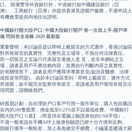
口。 除滙豐等外資銀行外，中資銀行如中國建設銀行（亞
洲）、工商銀行（亞洲）亦提供香港見證開戶服務，不過申請人
有機會需提供內地住址證明。
中國銀行開大陸戶口: 中國大陸銀行開戶 第一次就上手-開戶準
備 問與答全攻略 2020 最新版
重要聲明：本討論區是以即時上載留言的方式運作，香港討論區
對所有留言的真實性、完整性及立場等，不負任何法律責任。
而一切留言之言論只代表留言者個人意 見，並非本網站之立
場，讀者及用戶不應信賴內容，並應自行判斷內容之真實性。
於有關情形下，讀者及用戶應尋求專業意見(如涉及醫療、法律
或投資等問題)。 由於本討論區受到「即時上載留言」運作方式
所規限，故不能完全監察所有留言，若讀者及用戶發現有留言出
現問題，請聯絡我們。
碎股易計劃：自在理財戶口客戶可用一股作單位，購入包括騰訊
在內的200隻股票，佣金低至0.25%並不設最低收費。 中國銀行
開大陸戶口 U盾】（即是供在電腦上驗證身份的USB手指）。
不過一般來說在手機APP上做身份驗證已經十分方便和足夠。
因銀行滙率一般較差，加上為免繳交手續費，小編還是建議大家