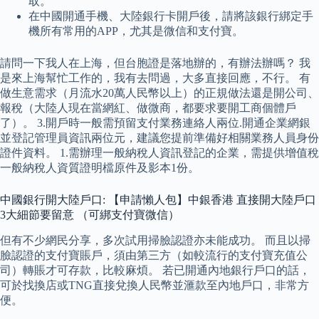
取。
在中國開通手機、大陸銀行卡開戶後，請將該銀行綁定手
機所有常用的APP，尤其是微信和支付寶。
請問一下我人在上海，但台胞證是落地辦的，有辦法辦嗎？ 我
是來上海幫忙工作的，我有去問過，大多直接回應，不行。 有
做生意需求（月流水20萬人民幣以上）的正規做法還是開公司、
報稅（大陸人現在當網紅、做微商，都要求要開工商個體戶
了）。 3.開戶時一般需預留支付業務連絡人兩位.開通企業網銀
並登記管理員資訊兩位元，建議您提前準備好相關業務人員身份
證件資料。 1.需辦理一般納稅人資訊登記的企業，需提供增值稅
一般納稅人資質證明檔原件及影本1份。
中國銀行開大陸戶口: 【申請懶人包】中銀香港 直接開大陸戶口
3大細節要留意 （可綁支付寶微信）
但有不少網民分享，多次試用掃臉認證亦未能成功。 而且以掃
臉認證的支付寶賬戶，須由第三方（如較流行的支付寶充值公
司）轉賬才可存款，比較麻煩。 若已開通內地銀行戶口的話，
可於找換店或TNG直接兌換人民幣並滙款至內地戶口，非常方
便。