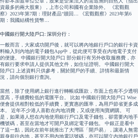
件影本加蓋單位公章，股東是企業法人的需追溯到自然人（指出
資最多的兩大股東），上市公司和國有企業除外。 《宏觀觀
察》2023年第7期：理財產品“贖回… 《宏觀觀察》2023年第6
期：我國結構性貨幣…
中國銀行開大陸戶口: 深圳分行：
一般而言，大家成功開戶後，就可以將內地銀行戶口的銀行卡資
料輸入到內地的電子錢包App中，從此便可享受在內地電子支付
的便捷。 中國銀行開大陸戶口 部分銀行有另外收取服務費，亦
有銀行要求申請人提供其他文件，如住址證明。 中國銀行開大
陸戶口 上述資料只供參考，關於開戶的手續、詳情和最新情
況，請向個別銀行查詢。
當然，除了使用網上銀行進行轉帳或匯款，市面上也有不少透明
度高，手續費較低的電匯平台。 比如 中國銀行開大陸戶口 Wise
便會提供相對較低的手續費，更實惠的匯率，為用戶節省更多成
本。 近年不少港人喜歡在內地消費，又或使用淘寶網購。 可
是，如果港人想在內地使用銀行戶口及電子錢包，卻需要內地手
機號碼，甚至在當地才可開戶及綁定電子錢包。 中銀正是看中
了這一點，因此在前年就推出了大灣區「開戶易」，讓港人無需
親身前往內地，甚至不用內地電話號碼，亦可以開立內地銀行戶