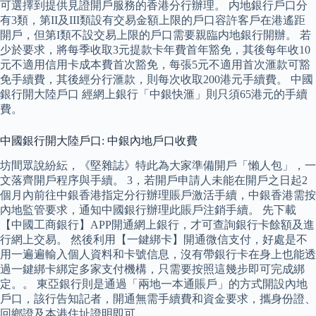
可選擇到提供見證開戶服務的香港分行辦理。 内地銀行戶口分
有3類，第II及III類設有交易金額上限的戶口容許客戶在港遙距
開戶，但第I類不設交易上限的戶口需要親臨内地銀行開辦。 若
少於要求，將每季收取3元提款卡年費首年豁免，其後每年收10
元不適用信用卡成本費首次豁免，每張5元不適用首次滙款可豁
免手續費，其後經分行滙款，則每次收取200港元手續費。 中國
銀行開大陸戶口 經網上銀行「中銀快滙」則只須65港元的手續
費。
中國銀行開大陸戶口: 中銀內地戶口收費
坊間眾說紛紜，《堅雜誌》特此為大家準備開戶「懶人包」，一
文落齊開戶程序與手續。 3，若開戶申請人未能在開戶之日起2
個月內前往中銀香港指定分行辦理賬戶激活手續，中銀香港需按
內地監管要求，通知中國銀行辦理此賬戶注銷手續。 先下載
【中國工商銀行】APP開通網上銀行，才可查詢銀行卡餘額及進
行網上交易。 然後利用【一鍵綁卡】開通微信支付，好處是不
用一遍遍輸入個人資料和卡號信息，沒有帶銀行卡在身上也能透
過一鍵綁卡綁定多家支付機構，只需要按照這幾步即可完成綁
定。。 東亞銀行則是通過「兩地一本通賬戶」的方式開設內地
戶口，該行告知記者，開通無需手續費和資金要求，攜身份證、
回鄉證及本港住址證明即可。