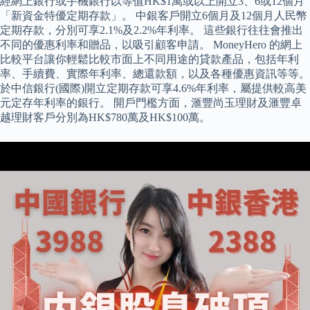
經網上銀行或手機銀行以等值HK$1萬或以上開立3、6或12個月
「新資金特優定期存款」。 中銀客戶開立6個月及12個月人民幣
定期存款，分別可享2.1%及2.2%年利率。 這些銀行往往會推出
不同的優惠利率和贈品，以吸引顧客申請。 MoneyHero 的網上
比較平台讓你輕鬆比較市面上不同用途的貸款產品，包括年利
率、手續費、實際年利率、總還款額，以及各種優惠資訊等等。
於中信銀行(國際)開立定期存款可享4.6%年利率，屬提供較高美
元定存年利率的銀行。 開戶門檻方面，滙豐尚玉理財及滙豐卓
越理財客戶分別為HK$780萬及HK$100萬。