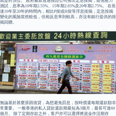
就是封頂位。 政府最新透過按證公司推出定息按揭，豁免壓力
測試，息率為10年期2.55%、15年期2.65%及20年期2.75%。 在長
達10年至20年的時間內，相比P按或H按等浮息按揭，定息按揭
變化的風險當然較低，但相反息率則較高，亦沒有銀行提供的按
揭回贈。
無論基於甚麼原因借貸，為想避免罰息，按時償還每期還款額非
常重要。 一般香港的私人貸款還款期最短為3個月，最長可達60
個月。 除了定期存款之外，客戶亦可以選擇將資金作活期存