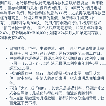
開戶啦。 有時銀行會以特高定期存款利息吸納新資金，利率吸
引，但存款期可能只有1個月或3個月。 以10萬元的1個月定期，
年利率4%為例，總計賺到的利息為333元，之後再做定期存款已
經冇咁高息。 計埋外幣匯價的差價、跨行轉賬手續費（如
有），隨時賺唔夠300蚊。 使用招商永隆銀行的手機應用程式
「招商永隆一點通」，開立人民幣定期存款，12個月年利率為
2.4%，存款額為RMB10,000；如開立24個月人民幣定期存款，
利率更有2.45%。
目前匯豐、恆生、中銀香港、渣打、東亞均設免費網上轉
賬服務，可以進行跨行過數，需時大約兩至三個工作日。
中銀香港亦調整港元最優惠利率及活期儲蓄存款利率，由
下周一（26日）起，該行港元最優惠利率由年利率5厘，上
調至5.125厘。
申請的過程中，銀行一般都需要申請者出示一啲證明文
件，當中包括：申請人的身份證明、收入證明及住址證明
等。
不論「大P」或「細P」，其實只是基礎利率，只要計算公
式各自調整，最後仍能得出相同／相近的實際利率。
如未能如期繳還每月還款額，銀行則會收取逾期費用，數
百元至千元不等。