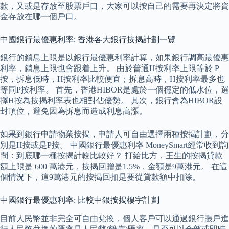
款，又或是存放至股票戶口，大家可以按自己的需要再決定將資
金存放在哪一個戶口。
中國銀行最優惠利率: 香港各大銀行按揭計劃一覽
銀行的鎖息上限是以銀行最優惠利率計算，如果銀行調高最優惠
利率，鎖息上限也會跟着上升。 由於普通H按利率上限等於 P
按，拆息低時，H按利率比較便宜；拆息高時，H按利率最多也
等同P按利率。 首先，香港HIBOR是處於一個穩定的低水位，選
擇H按為按揭利率表也相對佔優勢。 其次，銀行會為HIBOR設
封頂位，避免因為拆息而造成利息高漲。
如果到銀行申請物業按揭，申請人可自由選擇兩種按揭計劃，分
別是H按或是P按。 中國銀行最優惠利率 MoneySmart經常收到詢
問：到底哪一種按揭計較比較好？ 打給比方，王生的按揭貸款
額上限是 600 萬港元，按揭回贈是1.5%，金額是9萬港元。 在這
個情況下，這9萬港元的按揭回扣是要從貸款額中扣除。
中國銀行最優惠利率: 比較中銀按揭樓宇計劃
目前人民幣並非完全可自由兌換，個人客戶可以通過銀行賬戶進