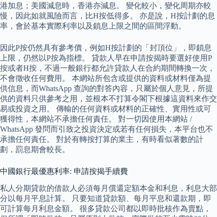
港加息；美國減息時，香港亦減息。 變化較小，變化周期亦較
慢，因此如就風險而言，比H按低得多。 亦是說，H按計劃的息
率，會於基本實際利率以及鎖息上限之間的區間浮動。
因此P按仍然具有參考價，例如H按計劃的「封頂位」，即鎖息
上限，仍然以P按為指標。 貸款人早在申請按揭時要選好使用P
按或者H按，不過一般銀行都允許貸款人在合約期間轉換一次，
不會徵收任何費用。 本網站所包含或提供的資料或材料僅為提
供信息，而WhatsApp 查詢的對答內容，只屬於個人意見，所提
供的資料只供參考之用，並根本不打算令閣下根據這資料來作交
易或投資之用。 傳輸的任何資料或材料的正確性、實用性或可
獲得性，本網站不承擔任何責任。 對一切因使用本網站 /
WhatsApp 發問而引致之投資決定或若有任何損失，本平台也不
承擔任何責任。 對於有轉按打算的業主，有時看似著數的計
劃，罰息期會較長。
中國銀行最優惠利率: 申請按揭手續費
私人分期貸款的借款人必須每月償還定額本金和利息，利息大部
分以每月平息計算。 只要知道貸款額、每月平息和還款期，即
可計算每月利息金額。 很多貸款公司都以即時批核作為賣點，