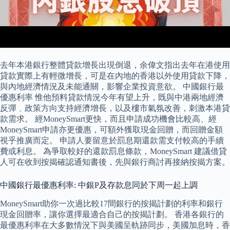
去年本港銀行整體貸款增長出現倒退，余偉文指出去年在港使用
貸款實際上有輕微增長，可是在內地的香港以外使用貸款下降，
與內地經濟情況及未能通關，影響企業投資意欲。 中國銀行最
優惠利率 惟他預料貸款情況今年有望上升，既與中港兩地經濟
反彈﹑政策方向支持經濟增長，以及樓市氣氛改善，刺激本港貸
款需求。 經MoneySmart更快，而且申請成功機會比較高、經
MoneySmart申請亦更優惠，可額外獲取現金回贈，而回贈金額
視乎推廣而定。 申請人要留意於罰息期還款需支付較高的手續
費或利息。 為爭取較好的還款罰息條款，MoneySmart 建議借貸
人可在收到按揭確認通知書後，先與銀行商討再接納按揭方案。
中國銀行最優惠利率: 中銀P及存款息同於下周一起上調
MoneySmart助你一次過比較17間銀行的按揭計劃的利率和銀行
現金回贈率，讓你選擇最適合自己的按揭計劃。 香港各銀行的
最優惠利率在大多數情況下與美國呈軌跡同步，美國加息時，香