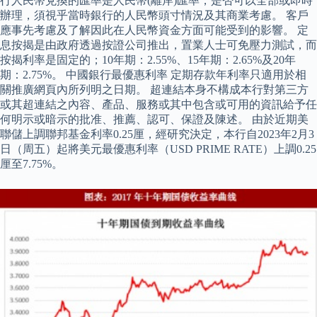
行人民幣兌換的匯率是人民幣(離岸)匯率，是否可以全部或即時
辦理，須視乎當時銀行的人民幣頭寸情況及其商業考慮。 客戶
應事先考慮及了解因此在人民幣資金方面可能受到的影響。 定
息按揭是由政府透過按證公司推出，置業人士可免壓力測試，而
按揭利率是固定的；10年期：2.55%、15年期：2.65%及20年
期：2.75%。 中國銀行最優惠利率 定期存款年利率只適用於相
關推廣網頁內所列明之日期。 超連結本身不構成本行對第三方
或其超連結之內容、產品、服務或其中包含或可用的資訊給予任
何明示或暗示的批准、推薦、認可、保證及陳述。 由於近期美
聯儲上調聯邦基金利率0.25厘，經研究決定，本行自2023年2月3
日（周五）起將美元最優惠利率（USD PRIME RATE）上調0.25
厘至7.75%。