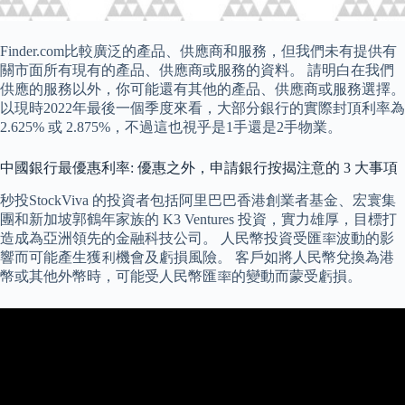
Finder.com比較廣泛的產品、供應商和服務，但我們未有提供有
關市面所有現有的產品、供應商或服務的資料。 請明白在我們
供應的服務以外，你可能還有其他的產品、供應商或服務選擇。
以現時2022年最後一個季度來看，大部分銀行的實際封頂利率為
2.625% 或 2.875%，不過這也視乎是1手還是2手物業。
中國銀行最優惠利率: 優惠之外，申請銀行按揭注意的 3 大事項
秒投StockViva 的投資者包括阿里巴巴香港創業者基金、宏寰集
團和新加坡郭鶴年家族的 K3 Ventures 投資，實力雄厚，目標打
造成為亞洲領先的金融科技公司。 人民幣投資受匯率波動的影
響而可能產生獲利機會及虧損風險。 客戶如將人民幣兌換為港
幣或其他外幣時，可能受人民幣匯率的變動而蒙受虧損。