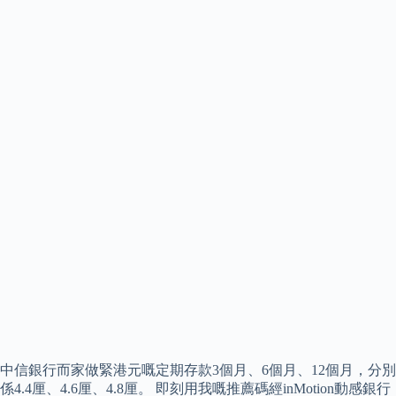
中信銀行而家做緊港元嘅定期存款3個月、6個月、12個月，分別
係4.4厘、4.6厘、4.8厘。 即刻用我嘅推薦碼經inMotion動感銀行