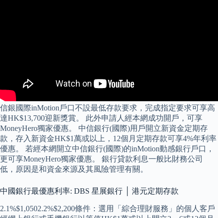
信銀國際inMotion戶口不設最低存款要求，完成指定要求可享高
達HK$13,700迎新獎賞。 此外申請人經本網成功開戶，可享
MoneyHero獨家優惠。 中信銀行(國際)用戶開立新資金定期存
款，存入新資金HK$1萬或以上，12個月定期存款可享4%年利率
優惠。 若經本網開立中信銀行(國際)的inMotion動感銀行戶口，
更可享MoneyHero獨家優惠。 銀行貸款利息一般比財務公司
低，原因是和資金來源及其風險管理有關。
中國銀行最優惠利率: DBS 星展銀行 │ 港元定期存款
2.1%$1,0502.2%$2,200條件：選用「綜合理財服務」的個人客戶