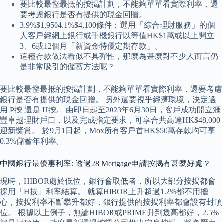
要比較最慳最抵的按揭計劃，不能夠單單看實際利率，還
要考慮銀行是否有提供的現金回贈。
3.9%$1,9504.1%$4,100條件：選用「綜合理財服務」的個
人客戶經網上銀行或手機銀行以等值HK$1萬或以上開立
3、6或12個月「新資金特優定期存款」。
這種存款做法看似不具彈性，那麼為甚麼對不少人而言仍
是非常吸引的儲蓄方法呢？
要比較最慳最抵的按揭計劃，不能夠單單看實際利率，還要考慮
銀行是否有提供的現金回贈。 另外還要視乎經濟環境，決定選
用 P按 還是 H按。 由即日起至2023年6月30日，客戶成功開立滙
豐卓越理財戶口，以及完成指定要求，可享合共高達HK$48,000
迎新獎賞。 於9月1日起，Mox所有客戶首HK$50萬存款均可享
0.3%儲蓄年利率。
中國銀行最優惠利率: 透過28 Mortgage申請按揭有甚麼好處？
現時，HIBOR處於低位，銀行會取低者，所以大部分按揭都會
採用「H按」利率結算。 就算HIBOR上升超過1.2%都不用擔
心，按揭利率不斷攀升都好，銀行提供的按揭利率都會設有封頂
位。 根據以上例子，無論HIBOR或PRIME升到幾高都好，2.5%