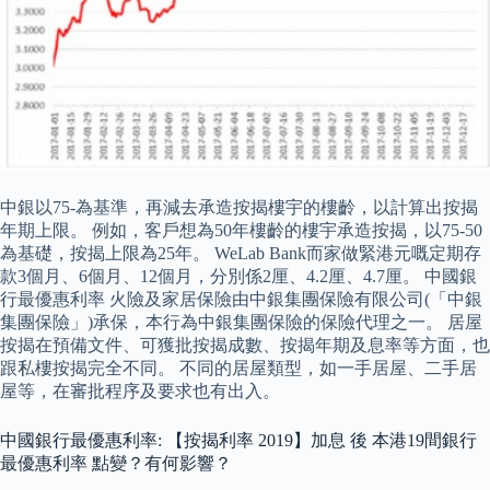
中銀以75-為基準，再減去承造按揭樓宇的樓齡，以計算出按揭
年期上限。 例如，客戶想為50年樓齡的樓宇承造按揭，以75-50
為基礎，按揭上限為25年。 WeLab Bank而家做緊港元嘅定期存
款3個月、6個月、12個月，分別係2厘、4.2厘、4.7厘。 中國銀
行最優惠利率 火險及家居保險由中銀集團保險有限公司(「中銀
集團保險」)承保，本行為中銀集團保險的保險代理之一。 居屋
按揭在預備文件、可獲批按揭成數、按揭年期及息率等方面，也
跟私樓按揭完全不同。 不同的居屋類型，如一手居屋、二手居
屋等，在審批程序及要求也有出入。
中國銀行最優惠利率: 【按揭利率 2019】加息 後 本港19間銀行
最優惠利率 點變？有何影響？