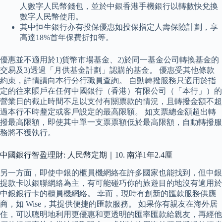
人數字人民幣錢包，並於中銀香港手機銀行以轉數快兌換
數字人民幣使用。
其中恒生銀行亦有投保優惠如投保指定人壽保險計劃，享
高達18%首年保費折扣等。
優惠並不適用於1)貨幣市場基金、2)於同一基金公司轉換基金的
交易及3)透過「月供基金計劃」認購的基金。 優惠受其他條款
約束，詳情請向本行分行職員查詢。 自動轉撥服務只適用於指
定的往來賬戶在任何中國銀行（香港）有限公司（「本行」）的
營業日的截止時間不足以支付有關票款的情況，且轉撥金額不超
過本行不時釐定或客戶設定的最高限額。 如支票總金額超出轉
撥最高限額，即使其中單一支票票額低於最高限額，自動轉撥服
務將不獲執行。
中國銀行智盈理財: 人民幣定期｜10. 南洋1年2.4厘
另一方面，即使中銀的櫃員機網絡在許多國家也能找到，但中銀
提款卡以銀聯網絡為主，有可能碰巧你的旅遊目的地沒有適用於
中銀銀行卡的櫃員機網絡。 幸而，現時有創新的匯款服務供應
商，如 Wise，其提供便捷的匯款服務。 如果你有親友在海外居
住，可以聰明地利用更優惠和更透明的匯率匯款給親友，再經他