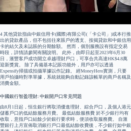
4 其他貸款指由中銀信用卡(國際)有限公司(「卡公司」)或本行推
出的貸款產品，但不包括往來賬戶的透支、按揭貸款和中銀信用
卡的結欠及未誌賬的分期餘額。 然而，個別服務設有指定交易
時段，詳情請參閱有關說明。 此外，由即日起至2023年6月30
日，滙豐客戶成功開立卓越理財戶口，可享合共高達HK$4.8萬
迎新獎賞。 除了具備基本記賬功能外，用戶亦可以透過
Expensify掃描或拍攝單據以作記錄。 經MoneyHero實測，只要
用戶拍攝時對準單據，系統就能夠自動記錄該帳單的商戶名稱及
消費金額。
中國銀行智盈理財: 中銀開戶口常見問題
由8月1日起，恒生銀行將取消優進理財、綜合戶口，及個人港元
儲蓄戶口的低結餘服務月費。 最低結餘服務費 於不少銀行均有
收取，意指戶口結餘少於銀行要求時，便須收取服務費。 自滙
豐銀行上月宣佈取消銀行戶口最低結餘收費後，不少銀行如中銀