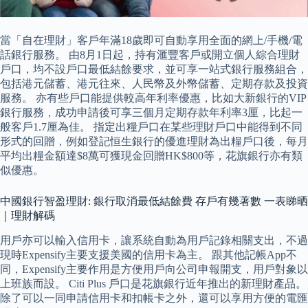
當「自在理財」客戶年滿18歲即可自動享用全面的網上/手機/電
話銀行服務。 由8月1日起，持有滙豐客戶或開立個人綜合理財
戶口，均不設戶口最低結餘要求，並可享一站式銀行服務組合，
包括港元儲蓄、港元往來、人民幣及外幣儲蓄、定期存款及投資
服務。 亦有些戶口能提供較高年利率優惠，比如大新銀行的VIP
銀行服務，成功申請後可享三個月定期存款年利率3厘，比起一
般客戶1.7厘為佳。 指定出糧戶口在某些理財戶口中能得到不同
形式的回贈，例如登記恒生銀行的優進理財為出糧戶口後，每月
平均出糧金額達$8萬可獲現金回贈HK$800等，花旗銀行亦有類
似優惠。
中國銀行智盈理財: 銀行取消最低結餘費 存戶有幾著數 一表睇晒
｜理財解碼
用戶亦可以輸入信用卡，讓系統自動為用戶記錄相關支出，不過
現時Expensify主要支援美國的信用卡為主。 跟其他記帳App不
同，Expensify主要作用是方便用戶向公司申報開支，用戶對象以
上班族而設。 Citi Plus 戶口是花旗銀行近年推出的新理財產品。
除了可以一同申請信用卡和扣帳卡之外，還可以享用方便的電匯