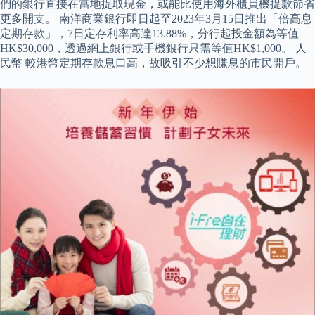
們的銀行直接在當地提取現金，或能比使用海外櫃員機提款節省
更多開支。 南洋商業銀行即日起至2023年3月15日推出「倍高息
定期存款」，7日定存利率高達13.88%，分行起投金額為等值
HK$30,000，透過網上銀行或手機銀行只需等值HK$1,000。 人
民幣 較港幣定期存款息口高，故吸引不少想賺息的市民開戶。