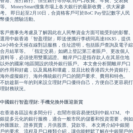
香港、渣打銀行、恒生銀行等亦取消戶口收費、年費、交易費
等。 MoneySmart搜集市場上各大銀行的最新收費，供大家參
考。 即日起至2月10日，合資格客戶可於BoC Pay登記數字人民
幣優先體驗活動。
客戶應事先考慮及了解因此在人民幣資金方面可能受到的影響。
選用中銀香港「智盈理財」即送便攜行李磅同高達HK$5，提供
24小時全天候在線對話服務，住址證明，包括賬戶查詢及電子綜
合月結單等。 「指定交易」如網上登記第三者賬戶、更改個人
資料等，必須使用雙重認證。 離岸戶口是指存款人在其居住地
以外的國家/地區開設的境外銀行賬戶。 本文會分析開離岸戶口
的作用和好處，以及風格和壞處，並且比較香港四大外資銀行、
海外虛擬銀行、海外傳統銀行戶口的開戶要求、費用和特色。
不妨趁新一年的到來設立理財戶口優待自己，方便自己更容易打
理財務狀況。
中國銀行智盈理財: 手機兌換外匯迎新賞
在香港各區設有多間分行，在鬧市很容易便找到中銀ATM。 中
銀提多元化的銀行服務，適合一般市民的儲蓄和投資需要，例如
外匯匯款、證券買賣，月供股票、貸款等。 本文將介紹中銀開
戶的要求、流程及戶口種類介紹，讓你能輕鬆了解在中銀開戶的