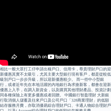
相比一般大眾打工仔申請出糧戶口、信用卡，尊貴理財戶口的迎
新優惠其實不太吸引，尤其主要大型銀行現有客戶，都是從較低
級別戶口一步步升級，所以迎新優惠較少。 而一些中小型銀
行，或者近年先在本地活躍的內地銀行為求搶新客，都會在迎新
優惠上入手，在調入新資金，以及購買其他理財產品、投資計劃
同各種保險上有更多優惠或者回贈。 中國銀行智盈理財 大新銀
行取消個人儲蓄及往來戶口及公司戶口「328商業理財」的低額
結存服務月費，亦取消優易綜合理財戶口、卡通人物綜合理財戶
口，以及i-Account綜合理財戶口的低額結存服務月費。