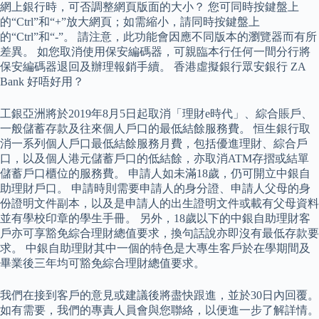
網上銀行時，可否調整網頁版面的大小？ 您可同時按鍵盤上
的“Ctrl”和“+”放大網頁；如需縮小，請同時按鍵盤上
的“Ctrl”和“-”。 請注意，此功能會因應不同版本的瀏覽器而有所
差異。 如您取消使用保安編碼器，可親臨本行任何一間分行將
保安編碼器退回及辦理報銷手續。 香港虛擬銀行眾安銀行 ZA
Bank 好唔好用？
工銀亞洲將於2019年8月5日起取消「理財e時代」、綜合賬戶、
一般儲蓄存款及往來個人戶口的最低結餘服務費。 恒生銀行取
消一系列個人戶口最低結餘服務月費，包括優進理財、綜合戶
口，以及個人港元儲蓄戶口的低結餘，亦取消ATM存摺或結單
儲蓄戶口櫃位的服務費。 申請人如未滿18歲，仍可開立中銀自
助理財戶口。 申請時則需要申請人的身分證、申請人父母的身
份證明文件副本，以及是申請人的出生證明文件或載有父母資料
並有學校印章的學生手冊。 另外，18歲以下的中銀自助理財客
戶亦可享豁免綜合理財總值要求，換句話說亦即沒有最低存款要
求。 中銀自助理財其中一個的特色是大專生客戶於在學期間及
畢業後三年均可豁免綜合理財總值要求。
我們在接到客戶的意見或建議後將盡快跟進，並於30日內回覆。
如有需要，我們的專責人員會與您聯絡，以便進一步了解詳情。