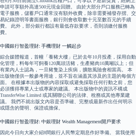
在6月30日前開立Citibank出糧戶口，可享以下迎新獎賞，經網上
申請可享額外高達500元現金回贈。 由於大部分戶口服務已轉為
電子服務，儲蓄戶口通常沒有額外收費，除非需要補發存摺、交
易紀錄證明等書面服務，銀行則會收取數十元至數百元的手續
費。 此外，部分銀行都設有最低存款要求，否則須繳付服務
費。
中國銀行智盈理財: 手機理財 一觸起步
綜合媒體報道，首幢「養豬大樓」已於去年10月投產，採用自動
化管理，料每年可飼養120萬頭活豬，生產豬肉10萬噸以上；但
有業內人士認為，一旦豬隻染上疾病，擴散風險會相當高。 本
出版物僅供一般參考用途，並不旨在涵蓋其涉及的主題的每個方
面。 在根據本出版物的內容採取或避免採取任何行動之前，您
必須獲得專業人士或專家的建議。 本出版物中的資訊不構成
TransferWise Limited 或其關聯公司的法律、稅務或其他專業建
議。 我們不就出版文內容是否準確、完整或最新作出任何明示
或隱含的聲明、保證或擔保。
中國銀行智盈理財: 中銀理財 Wealth Management開戶要求
因此今日向大家介紹8間銀行人民幣定期息作好準備。 當我使用