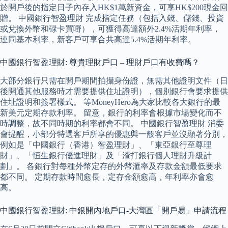
於開戶後的指定日子內存入HK$1萬新資金，可享HK$200現金回
贈。 中國銀行智盈理財 完成指定任務（包括入錢、儲錢、投資
或兌換外幣和碌卡買嘢），可獲得高達額外2.4%活期年利率，
連同基本利率，新客戶可享合共高達5.4%活期年利率。
中國銀行智盈理財: 尊貴理財戶口 – 理財戶口有收費嗎？
大部分銀行只需在開戶期間拍攝身份證，無需其他證明文件（日
後開通其他服務時才需要提供住址證明），個別銀行會要求提供
住址證明和簽署樣式。 等MoneyHero為大家比較各大銀行的最
新美元定期存款利率。 留意，銀行的利率會根據市場變化而不
時調整，故不同時期的利率都會不同。 中國銀行智盈理財 消委
會提醒，小部分特選客戶所享的優惠與一般客戶並沒顯著分別，
例如是「中國銀行（香港）智盈理財」、「東亞銀行至尊理
財」、「恒生銀行優進理財」及「渣打銀行個人理財升級計
劃」。 各銀行對每種外幣定存的外幣滙率及存款金額最低要求
都不同。 定期存款時間愈長，定存金額愈高，年利率亦會愈
高。
中國銀行智盈理財: 中銀開內地戶口-大灣區「開戶易」申請流程