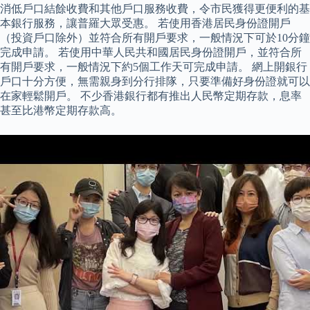
消低戶口結餘收費和其他戶口服務收費，令市民獲得更便利的基
本銀行服務，讓普羅大眾受惠。 若使用香港居民身份證開戶
（投資戶口除外）並符合所有開戶要求，一般情況下可於10分鐘
完成申請。 若使用中華人民共和國居民身份證開戶，並符合所
有開戶要求，一般情況下約5個工作天可完成申請。 網上開銀行
戶口十分方便，無需親身到分行排隊，只要準備好身份證就可以
在家輕鬆開戶。 不少香港銀行都有推出人民幣定期存款，息率
甚至比港幣定期存款高。