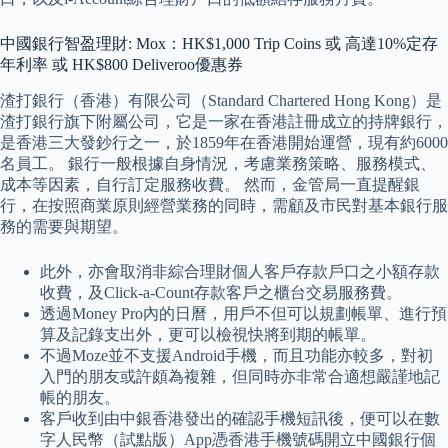
中國銀行智盈理財: Mox：HK$1,000 Trip Coins 或 高達10%定存
年利率 或 HK$800 Deliveroo優惠券
渣打銀行（香港）有限公司（Standard Chartered Hong Kong）是
渣打銀行旗下附屬公司，它是一家在香港註冊成立的持牌銀行，
是香港三大發鈔行之一，於1859年在香港開始運營，現有約6000
名員工。 銀行一般根據自身情況，考慮業務策略、服務模式、
成本等因素，自行訂定服務收費。 然而，金管局一直提醒銀
行，在按照商業原則經營業務的同時，需顧及市民對基本銀行服
務的需要與期望。
此外，亦會取消非綜合理財個人客戶存款戶口之小額存款
收費，及Click-a-Count存款客戶之櫃台交易服務費。
透過Money Pro內的日曆，用戶不但可以規劃帳單、進行預
算及記錄支出外，更可以檢視快將到期的帳單。
不過Moze並不支援Android手機，而且功能亦較多，對初
入門的朋友或許頗為複雜，但同時亦非常合適想嚴謹地記
帳的朋友。
客戶收到由中銀香港發出的確認手機短訊後，便可以在數
字人民幣（試點版）App憑香港手機號碼開立中國銀行個