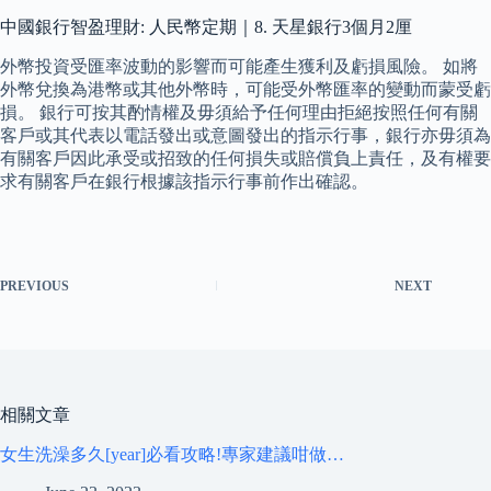
中國銀行智盈理財: 人民幣定期｜8. 天星銀行3個月2厘
外幣投資受匯率波動的影響而可能產生獲利及虧損風險。 如將
外幣兌換為港幣或其他外幣時，可能受外幣匯率的變動而蒙受虧
損。 銀行可按其酌情權及毋須給予任何理由拒絕按照任何有關
客戶或其代表以電話發出或意圖發出的指示行事，銀行亦毋須為
有關客戶因此承受或招致的任何損失或賠償負上責任，及有權要
求有關客戶在銀行根據該指示行事前作出確認。
PREVIOUS
NEXT
相關文章
女生洗澡多久[year]必看攻略!專家建議咁做…