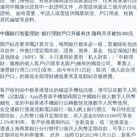
證、澳門身份證、有效的國際護照或旅遊證件、往來港澳通行證
連同中國身分證其中一款證明文件，亦需提供最近三個月的住址
證明。 如有需要，申請人或需提供職業狀況、戶口用途、稅務
居民編號等資料。
中國銀行智盈理財: 銀行理財戶口升級有伏 隨時月月被扣380元
開戶結存要求嘅計算方法，每間銀行都未必一樣，普遍除咗包括
存款外，仲會計埋定期存款、證券、債券、基金、指定保險計劃
及強積金（MPF）等。 8 只適用於選用「私人財富」/「中銀理
財」服務的個人客戶(只限單名賬戶)擁有的獨資公司。 事實上，
滙豐銀行周三(19日)宣布，由今年8月1日起，取消「個人綜合理
財戶口」的最低全面理財總值要求及低額結存服務費。
客戶收到由中銀香港發出的確認手機短訊後，便可以在數字人民
幣（試點版）App憑香港手機號碼開立中國銀行個人數字人民幣
錢包，並於中銀香港手機銀行以轉數快兌換數字人民幣使用。
在交通銀行透過流動電話銀行 / 個人網上銀行開立「每日特息定
期存款」人民幣12個月定期存款，存入資金RMB10,000可享有
2.5%年利率。 客戶於推廣期內以「全新資金」或「兌換資金」
透過上海商業銀行分行辦理12個月人民幣定期存款，可享2.15%
定期存款年利率優惠。 此外，由即日起2023年1月31日，新客戶