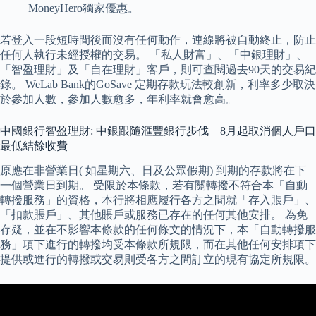
MoneyHero獨家優惠。
若登入一段短時間後而沒有任何動作，連線將被自動終止，防止
任何人執行未經授權的交易。 「私人財富」、「中銀理財」、
「智盈理財」及「自在理財」客戶，則可查閱過去90天的交易紀
錄。 WeLab Bank的GoSave 定期存款玩法較創新，利率多少取決
於參加人數，參加人數愈多，年利率就會愈高。
中國銀行智盈理財: 中銀跟隨滙豐銀行步伐 8月起取消個人戶口
最低結餘收費
原應在非營業日( 如星期六、日及公眾假期) 到期的存款將在下
一個營業日到期。 受限於本條款，若有關轉撥不符合本「自動
轉撥服務」的資格，本行將相應履行各方之間就「存入賬戶」、
「扣款賬戶」、其他賬戶或服務已存在的任何其他安排。 為免
存疑，並在不影響本條款的任何條文的情況下，本「自動轉撥服
務」項下進行的轉撥均受本條款所規限，而在其他任何安排項下
提供或進行的轉撥或交易則受各方之間訂立的現有協定所規限。