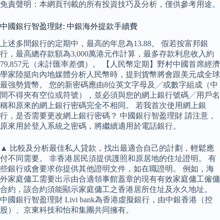
免責聲明：本網頁刊載的所有投資技巧及分析，僅供參考用途。
中國銀行智盈理財: 中銀海外提款手續費
上述多間銀行的定期中，最高的年息為13.88。 假若按富邦銀
行，最高總存款額為3,000萬港元作計算，最多存款利息收入約
79,857元（未計匯率差價）。 【人民幣定期】​​野村中國首席經濟
學家陸挺向內地媒體分析人民幣時，提到貨幣將會跟美元成全球
最強勢貨幣。 您的新密碼應由8位英文字母及╱或數字組成（中
間不得夾有空位或符號），並必須與您的網上銀行號碼╱用戶名
稱和原來的網上銀行密碼完全不相同。 若我首次使用網上銀
行，是否需要更改網上銀行密碼？ 中國銀行智盈理財 請注意，
原來用於登入系統之密碼，將繼續適用於電話銀行。
▲ 比較及分析最佳私人貸款，找出最適合自己的計劃，輕鬆應
付不同需要。 非香港居民須提供護照和原居地的住址證明。 有
些銀行或會要求你提供其他證明文件，如在職證明。 例如，海
外家庭傭工需要出示由合適領事館蓋章的現有有效家庭傭工僱傭
合約，該合約須能顯示家庭傭工之香港居所住址及永久地址。
中國銀行智盈理財 Livi bank為香港虛擬銀行，由中銀香港（控
股）、京東科技和怡和集團共同擁有。