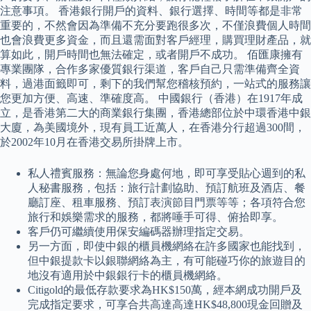
注意事項。 香港銀行開戶的資料、銀行選擇、時間等都是非常
重要的，不然會因為準備不充分要跑很多次，不僅浪費個人時間
也會浪費更多資金，而且還需面對客戶經理，購買理財產品，就
算如此，開戶時間也無法確定，或者開戶不成功。 佰匯康擁有
專業團隊，合作多家優質銀行渠道，客戶自己只需準備齊全資
料，過港面籤即可，剩下的我們幫您稽核預約，一站式的服務讓
您更加方便、高速、準確度高。 中國銀行（香港）在1917年成
立，是香港第二大的商業銀行集團，香港總部位於中環香港中銀
大廈，為美國境外，現有員工近萬人，在香港分行超過300間，
於2002年10月在香港交易所掛牌上市。
私人禮賓服務：無論您身處何地，即可享受貼心週到的私
人秘書服務，包括：旅行計劃協助、預訂航班及酒店、餐
廳訂座、租車服務、預訂表演節目門票等等；各項符合您
旅行和娛樂需求的服務，都將唾手可得、俯拾即享。
客戶仍可繼續使用保安編碼器辦理指定交易。
另一方面，即使中銀的櫃員機網絡在許多國家也能找到，
但中銀提款卡以銀聯網絡為主，有可能碰巧你的旅遊目的
地沒有適用於中銀銀行卡的櫃員機網絡。
Citigold的最低存款要求為HK$150萬，經本網成功開戶及
完成指定要求，可享合共高達高達HK$48,800現金回贈及