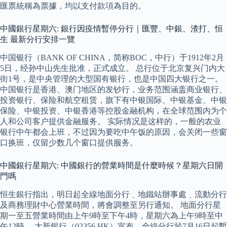
匯票統稱為票據，均以支付款項為目的。
中國銀行星期六: 銀行因疫情暫停分行｜匯豐、中銀、渣打、恒
生 最新分行安排一覽
中国银行（BANK OF CHINA，简称BOC，中行）于1912年2月
5日，经孙中山先生批准，正式成立。 总行位于北京复兴门内大
街1号，是中央管理的大型国有银行，也是中国四大银行之一。
中国银行是香港、澳门地区的发钞行，业务范围涵盖商业银行、
投资银行、保险和航空租赁，旗下有中银国际、中银基金、中银
保险、中银投资、中银香港等控股金融机构，在全球范围内为个
人和公司客户提供金融服务。 实际情况是这样的，一般的农业
银行中午都会上班，不过因为要吃中午饭的原因，会关闭一些窗
口换班，仅留少数几个窗口提供服务。
中國銀行星期六: 中國銀行的營業時間是什麼時候？星期六日開
門嗎
恒生銀行指出，明日起全線地面分行﹑地鐵站辦事處﹑流動分行
及商務理財中心營業時間，將會調整至另行通知。 地面分行星
期一至五營業時間由上午9時至下午4時，星期六為上午9時至中
午12時。 大新銀行（02356.HK）宣布，全線分行於7月16日起暫