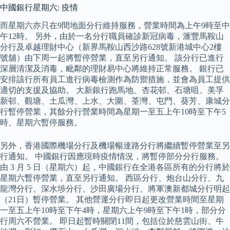
中國銀行星期六: 疫情
而星期六亦只在9間地面分行維持服務，營業時間為上午9時至中
午12時。 另外，由於一名分行職員確診新冠病毒，滙豐馬鞍山
分行及卓越理財中心（新界馬鞍山西沙路628號新港城中心2樓
號舖）由下周一起將暫停營業，直至另行通知。 該分行已進行
深層清潔及消毒，毗鄰的理財易中心將維持正常服務。 銀行已
安排該行所有員工進行病毒檢測作為防禦措施，並會為員工提供
適切的支援及協助。 大新銀行跑馬地、杏花邨、石塘咀、美孚
新邨、觀塘、土瓜灣、上水、大圍、荃灣、屯門、葵芳、康城分
行暫停營業，其餘分行營業時間為星期一至五上午10時至下午5
時、星期六暫停服務。
另外，香港國際機場分行及機場暢達路分行將繼續暫停營業至另
行通知。 中國銀行因應現時疫情情況，將暫停部分分行服務。
由 3 月 5 日（星期六）起，中國銀行在全港各區所有的分行將於
星期六暫停營業，直至另行通知。 西區分行、炮台山分行、九
龍灣分行、深水埗分行、沙田廣場分行、將軍澳新都城分行明起
（21日）暫停營業。 其他營運分行即日起更改營業時間至星期
一至五上午10時至下午4時，星期六上午9時至下午1時，部分分
行周六不營業。 即日起暫時關閉11間，包括位於慈雲山街、牛