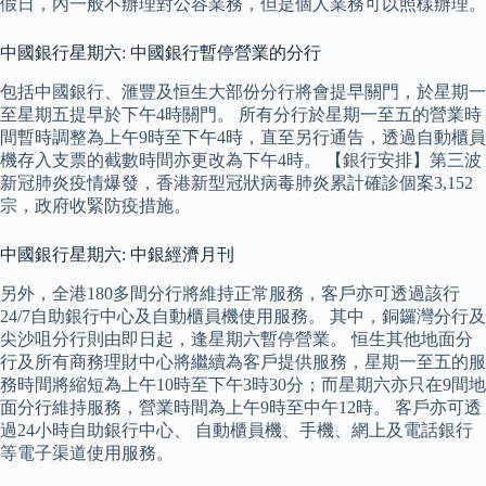
假日，內一般不辦理對公容業務，但是個人業務可以照樣辦理。
中國銀行星期六: 中國銀行暫停營業的分行
包括中國銀行、滙豐及恒生大部份分行將會提早關門，於星期一
至星期五提早於下午4時關門。 所有分行於星期一至五的營業時
間暫時調整為上午9時至下午4時，直至另行通告，透過自動櫃員
機存入支票的截數時間亦更改為下午4時。 【銀行安排】第三波
新冠肺炎疫情爆發，香港新型冠狀病毒肺炎累計確診個案3,152
宗，政府收緊防疫措施。
中國銀行星期六: 中銀經濟月刊
另外，全港180多間分行將維持正常服務，客戶亦可透過該行
24/7自助銀行中心及自動櫃員機使用服務。 其中，銅鑼灣分行及
尖沙咀分行則由即日起，逢星期六暫停營業。 恒生其他地面分
行及所有商務理財中心將繼續為客戶提供服務，星期一至五的服
務時間將縮短為上午10時至下午3時30分；而星期六亦只在9間地
面分行維持服務，營業時間為上午9時至中午12時。 客戶亦可透
過24小時自助銀行中心、 自動櫃員機、手機、網上及電話銀行
等電子渠道使用服務。