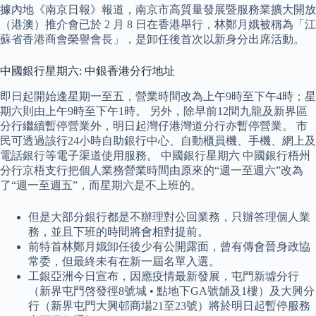
據內地《南京日報》報道，南京市高質量發展暨服務業擴大開放
（港澳）推介會已於 2 月 8 日在香港舉行，林鄭月娥被稱為「江
蘇省香港商會榮譽會長」，是卸任後首次以新身分出席活動。
中國銀行星期六: 中銀香港分行地址
即日起開始逢星期一至五，營業時間改為上午9時至下午4時；星
期六則由上午9時至下午1時。 另外，除早前12間九龍及新界區
分行繼續暫停營業外，明日起灣仔港灣道分行亦暫停營業。 市
民可透過該行24小時自助銀行中心、自動櫃員機、手機、網上及
電話銀行等電子渠道使用服務。 中國銀行星期六 中國銀行梧州
分行京梧支行把個人業務營業時間由原來的“週一至週六”改為
了“週一至週五”，而星期六是不上班的。
但是大部分銀行都是不辦理對公回業務，只辦答理個人業
務，並且下班的時間將會相對提前。
前特首林鄭月娥卸任後少有公開露面，曾有傳會晉身政協
常委，但最終未有在新一屆名單入選。
工銀亞洲今日宣布，因應疫情最新發展，屯門新墟分行
（新界屯門啓發徑8號城 • 點地下GA號舖及1樓）及大興分
行（新界屯門大興邨商場21至23號）將於明日起暫停服務