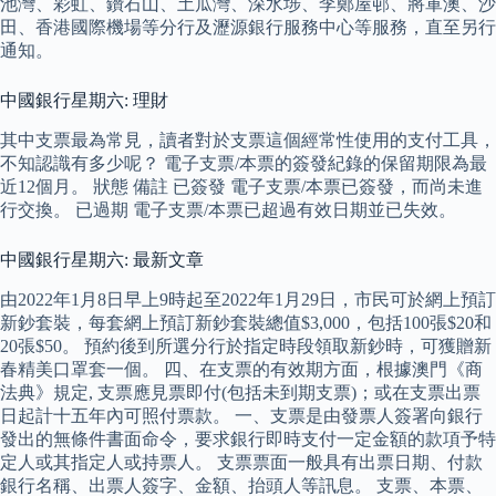
池灣、彩虹、鑽石山、土瓜灣、深水埗、李鄭屋邨、將軍澳、沙
田、香港國際機場等分行及瀝源銀行服務中心等服務，直至另行
通知。
中國銀行星期六: 理財
其中支票最為常見，讀者對於支票這個經常性使用的支付工具，
不知認識有多少呢？ 電子支票/本票的簽發紀錄的保留期限為最
近12個月。 狀態 備註 已簽發 電子支票/本票已簽發，而尚未進
行交換。 已過期 電子支票/本票已超過有效日期並已失效。
中國銀行星期六: 最新文章
由2022年1月8日早上9時起至2022年1月29日，市民可於網上預訂
新鈔套裝，每套網上預訂新鈔套裝總值$3,000，包括100張$20和
20張$50。 預約後到所選分行於指定時段領取新鈔時，可獲贈新
春精美口罩套一個。 四、在支票的有效期方面，根據澳門《商
法典》規定, 支票應見票即付(包括未到期支票)；或在支票出票
日起計十五年內可照付票款。 一、支票是由發票人簽署向銀行
發出的無條件書面命令，要求銀行即時支付一定金額的款項予特
定人或其指定人或持票人。 支票票面一般具有出票日期、付款
銀行名稱、出票人簽字、金額、抬頭人等訊息。 支票、本票、