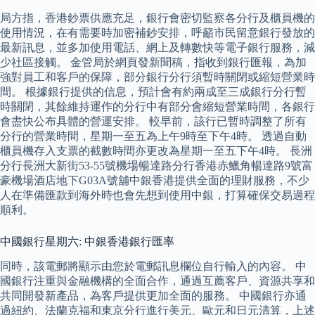
局方指，香港鈔票供應充足，銀行會密切監察各分行及櫃員機的
使用情況，在有需要時加密補鈔安排，呼籲市民留意銀行發放的
最新訊息，並多加使用電話、網上及轉數快等電子銀行服務，減
少社區接觸。 金管局於網頁發新聞稿，指收到銀行匯報，為加
強對員工和客戶的保障，部分銀行分行須暫時關閉或縮短營業時
間。 根據銀行提供的信息，預計會有約兩成至三成銀行分行暫
時關閉，其餘維持運作的分行中有部分會縮短營業時間，各銀行
會盡快公布具體的營運安排。 較早前，該行已暫時調整了所有
分行的營業時間，星期一至五為上午9時至下午4時。 透過自動
櫃員機存入支票的截數時間亦更改為星期一至五下午4時。 長洲
分行長洲大新街53-55號機場暢達路分行香港赤鱲角暢達路9號富
豪機場酒店地下G03A號舖中銀香港提供全面的理財服務，不少
人在準備匯款到海外時也會先想到使用中銀，打算確保交易過程
順利。
中國銀行星期六: 中銀香港銀行匯率
同時，該電郵將顯示由您於電郵訊息欄位自行輸入的內容。 中
國銀行注重與金融機構的全面合作，通過互薦客戶、資源共享和
共同開發新產品，為客戶提供更加全面的服務。 中國銀行亦通
過紐約、法蘭克福和東京分行進行美元、歐元和日元清算，上述