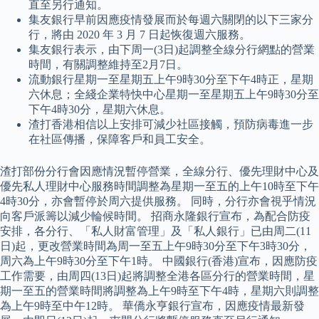
直至另行通知。
集友銀行早前因應疫情發展而於每週六關閉的以下三家分
行，將由 2020 年 3 月 7 日起恢復週六服務。
集友銀行表示，由下周一(3日)起調整全線分行網點的營業
時間，有關調整維持至2月7日。
流動銀行星期一至星期五上午9時30分至下午4時正，星期
六休息；全綫企業特快中心星期一至星期五上午9時30分至
下午4時30分，星期六休息。
渣打香港相信以上安排可減少社區接觸，預防病毒進一步
在社區傳播，保障客戶和員工安全。
渣打部份分行會因應情況暫停營業，全線分行、優先理財中心及
優先私人理財中心服務時間調整為星期一至五的上午10時至下午
4時30分，亦會暫停於周六提供服務。 同時，分行亦會視乎情況
向客戶派籌以減少輪候時間。 招商永隆銀行宣布，為配合防疫
安排，各分行、「私人財富管理」及「私人銀行」已由周二(11
日)起，更改營業時間為周一至五上午9時30分至下午3時30分，
周六為上午9時30分至下午1時。 中國銀行(香港)宣布，因應防疫
工作需要，由周四(13日)起將調整全港各區分行的營業時間，星
期一至五的營業時間將調整為上午9時至下午4時，星期六則調整
為上午9時至中午12時。 華僑永亨銀行宣布，因應疫情最新發