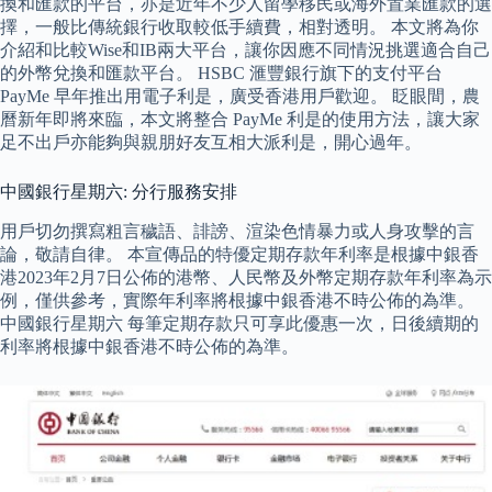
換和匯款的平台，亦是近年不少人留學移民或海外置業匯款的選
擇，一般比傳統銀行收取較低手續費，相對透明。 本文將為你
介紹和比較Wise和IB兩大平台，讓你因應不同情況挑選適合自己
的外幣兌換和匯款平台。 HSBC 滙豐銀行旗下的支付平台
PayMe 早年推出用電子利是，廣受香港用戶歡迎。 眨眼間，農
曆新年即將來臨，本文將整合 PayMe 利是的使用方法，讓大家
足不出戶亦能夠與親朋好友互相大派利是，開心過年。
中國銀行星期六: 分行服務安排
用戶切勿撰寫粗言穢語、誹謗、渲染色情暴力或人身攻擊的言
論，敬請自律。 本宣傳品的特優定期存款年利率是根據中銀香
港2023年2月7日公佈的港幣、人民幣及外幣定期存款年利率為示
例，僅供參考，實際年利率將根據中銀香港不時公佈的為準。
中國銀行星期六 每筆定期存款只可享此優惠一次，日後續期的
利率將根據中銀香港不時公佈的為準。