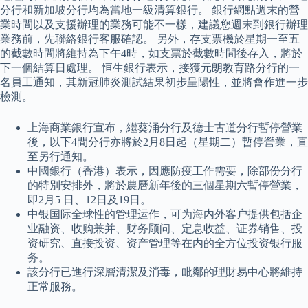
分行和新加坡分行均為當地一級清算銀行。 銀行網點週末的營
業時間以及支援辦理的業務可能不一樣，建議您週末到銀行辦理
業務前，先聯絡銀行客服確認。 另外，存支票機於星期一至五
的截數時間將維持為下午4時，如支票於截數時間後存入，將於
下一個結算日處理。 恒生銀行表示，接獲元朗教育路分行的一
名員工通知，其新冠肺炎測試結果初步呈陽性，並將會作進一步
檢測。
上海商業銀行宣布，繼葵涌分行及德士古道分行暫停營業
後，以下4間分行亦將於2月8日起（星期二）暫停營業，直
至另行通知。
中國銀行（香港）表示，因應防疫工作需要，除部份分行
的特別安排外，將於農曆新年後的三個星期六暫停營業，
即2月5 日、12日及19日。
中银国际全球性的管理运作，可为海内外客户提供包括企
业融资、收购兼并、财务顾问、定息收益、证券销售、投
资研究、直接投资、资产管理等在内的全方位投资银行服
务。
該分行已進行深層清潔及消毒，毗鄰的理財易中心將維持
正常服務。