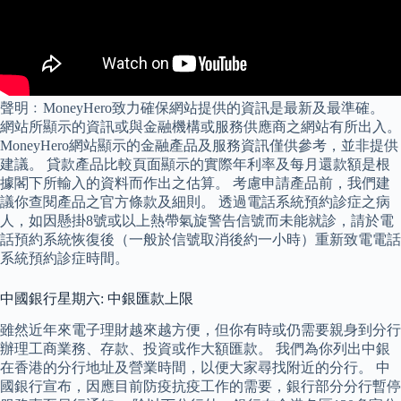
聲明﹕MoneyHero致力確保網站提供的資訊是最新及最準確。
網站所顯示的資訊或與金融機構或服務供應商之網站有所出入。
MoneyHero網站顯示的金融產品及服務資訊僅供參考，並非提供
建議。 貸款產品比較頁面顯示的實際年利率及每月還款額是根
據閣下所輸入的資料而作出之估算。 考慮申請產品前，我們建
議你查閱產品之官方條款及細則。 透過電話系統預約診症之病
人，如因懸掛8號或以上熱帶氣旋警告信號而未能就診，請於電
話預約系統恢復後（一般於信號取消後約一小時）重新致電電話
系統預約診症時間。
中國銀行星期六: 中銀匯款上限
雖然近年來電子理財越來越方便，但你有時或仍需要親身到分行
辦理工商業務、存款、投資或作大額匯款。 我們為你列出中銀
在香港的分行地址及營業時間，以便大家尋找附近的分行。 中
國銀行宣布，因應目前防疫抗疫工作的需要，銀行部分分行暫停