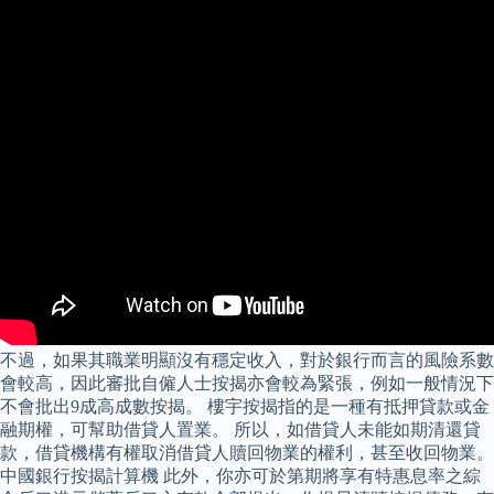
不過，如果其職業明顯沒有穩定收入，對於銀行而言的風險系數
會較高，因此審批自僱人士按揭亦會較為緊張，例如一般情況下
不會批出9成高成數按揭。 樓宇按揭指的是一種有抵押貸款或金
融期權，可幫助借貸人置業。 所以，如借貸人未能如期清還貸
款，借貸機構有權取消借貸人贖回物業的權利，甚至收回物業。
中國銀行按揭計算機 此外，你亦可於第期將享有特惠息率之綜