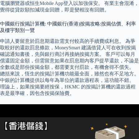
電腦瀏覽器或恒生Mobile App登入以加強保安。 有業主會混淆，
覺得從貸款額扣減現金回贈，即是變相沒有回贈。
中國銀行按揭計算機: 中國銀行(香港)按揭攻略:按揭估價、利率
及樓宇類別一覽
申請人要留意於罰息期還款需支付較高的手續費或利息。 為爭
取較好的還款罰息條款，MoneySmart 建議借貸人可在收到按揭
確認通知書後，先與銀行商討再接納按揭方案。 客戶可以每月
償還固定金額，但需留意如果在罰息期內客戶提早還款，不論是
全數或是部份按揭金額，都需要支付罰款，有機會得不償失。
總括來說，恆生的按揭計算機功能最全面，雖然也有不足地方。
中銀的計算機提供以每年為單位的還款過程表，這功能不錯。
理論上，如果按揭要經按保，HKMC 的按揭計算機的還款過程
表是最準確，因包含按揭保險費。