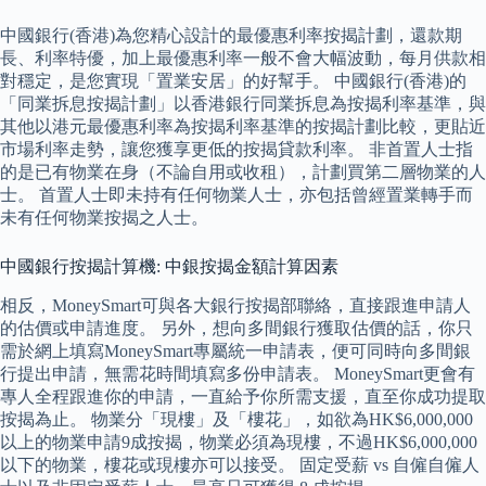
中國銀行(香港)為您精心設計的最優惠利率按揭計劃，還款期
長、利率特優，加上最優惠利率一般不會大幅波動，每月供款相
對穩定，是您實現「置業安居」的好幫手。 中國銀行(香港)的
「同業拆息按揭計劃」以香港銀行同業拆息為按揭利率基準，與
其他以港元最優惠利率為按揭利率基準的按揭計劃比較，更貼近
市場利率走勢，讓您獲享更低的按揭貸款利率。 非首置人士指
的是已有物業在身（不論自用或收租），計劃買第二層物業的人
士。 首置人士即未持有任何物業人士，亦包括曾經置業轉手而
未有任何物業按揭之人士。
中國銀行按揭計算機: 中銀按揭金額計算因素
相反，MoneySmart可與各大銀行按揭部聯絡，直接跟進申請人
的估價或申請進度。 另外，想向多間銀行獲取估價的話，你只
需於網上填寫MoneySmart專屬統一申請表，便可同時向多間銀
行提出申請，無需花時間填寫多份申請表。 MoneySmart更會有
專人全程跟進你的申請，一直給予你所需支援，直至你成功提取
按揭為止。 物業分「現樓」及「樓花」，如欲為HK$6,000,000
以上的物業申請9成按揭，物業必須為現樓，不過HK$6,000,000
以下的物業，樓花或現樓亦可以接受。 固定受薪 vs 自僱自僱人