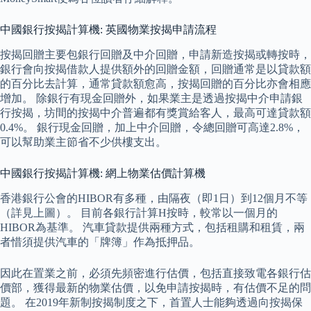
中國銀行按揭計算機: 英國物業按揭申請流程
按揭回贈主要包銀行回贈及中介回贈，申請新造按揭或轉按時，
銀行會向按揭借款人提供額外的回贈金額，回贈通常是以貸款額
的百分比去計算，通常貸款額愈高，按揭回贈的百分比亦會相應
增加。 除銀行有現金回贈外，如果業主是透過按揭中介申請銀
行按揭，坊間的按揭中介普遍都有獎賞給客人，最高可達貸款額
0.4%。 銀行現金回贈，加上中介回贈，令總回贈可高達2.8%，
可以幫助業主節省不少供樓支出。
中國銀行按揭計算機: 網上物業估價計算機
香港銀行公會的HIBOR有多種，由隔夜（即1日）到12個月不等
（詳見上圖）。 目前各銀行計算H按時，較常以一個月的
HIBOR為基準。 汽車貸款提供兩種方式，包括租購和租賃，兩
者惜須提供汽車的「牌簿」作為抵押品。
因此在置業之前，必須先頻密進行估價，包括直接致電各銀行估
價部，獲得最新的物業估價，以免申請按揭時，有估價不足的問
題。 在2019年新制按揭制度之下，首置人士能夠透過向按揭保