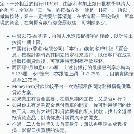
定下十分相近的銀行HIBOR，由該利率加上銀行批核予申請人
的利率，全寫為「H+_%」的按揭方案，便是「H按」。 所以，
做轉按時，業主一定需要計算清楚，在承造新一筆按揭後，所套
現的資金，在向原有銀行繳交罰款後，可剩餘多少。
中銀以75-為基準，再減去承造按揭樓宇的樓齡，以計算出
按揭年期上限。
中國銀行(香港)有限公司(「本行」)將於客戶申請「置合
息」按揭計劃時為其開立指定往來賬戶，以便客戶在成功
提取按揭貸款後，可享用特惠利率存款服務。
而因應9月加息0.125厘，上述各銀行的最優惠利率亦轉為
5.125厘，令P按息口亦跟隨上調「P-2.75％」，目前實際按
息為2.375厘。
MoneyHero貸款比較平台一次過顯示多間財務機構提供嘅
貸款方案。
如果業主有資金需要，在罰息期內加按，又是否可行？
如果你未有足夠資金應付買車的開支，你可利用我們的比
較工具比較各大銀行和貸款機構的私人貸款，找出全港最
抵貸款產品，以助你應付購買汽車的開支。
不過，二人會同時失去首置身份，無法再申請高成數按
揭，影響日後買樓的決定。