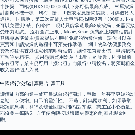
你亦可以透過按保，為樓價HK$8,000,000以下村屋申請最高八成
半按揭，而樓價HK$10,000,000以下亦可借最高八成。 村屋按揭
計劃與私樓一樣，均有H按 、 P按或定息按揭供款，可供借貸人
選擇。 同樣地，第二次置業人士申請按揭時沒有「800萬以下樓
可以免壓測9成」的條件，現時只能承造最高8成按揭，並需要接
受壓力測試。 沒有查詢上限，MoneySmart 免費網上物業估價計
算機專為準業主/賣家提供即時和免費的物業估價，讓你可以在
買賣和申請按揭的過程中可預先作準備。 網上物業估價服務免
費為你提供香港住宅物業即時估價，讓你在買賣出價、申請按揭
前預算更精準。 如果想購買用途為「出租」的物業，即使目前
未有租客，業主仍可用「擬出租」向銀行申請按揭，將預期租金
收入當作個人入息。
中國銀行按揭計算機: 計算工具
議價能力高的業主或可嘗試向銀行商討，爭取 1 年甚至更短的罰
息期，以便增加自己的靈活性。 不過，針無兩頭利，如果爭取
縮短罰息期，利率及現金回贈可能相對扣減，業主宜小心衡量。
部份業主每隔 2、3 年便會轉按以獲取更優惠的利率及現金回
贈。