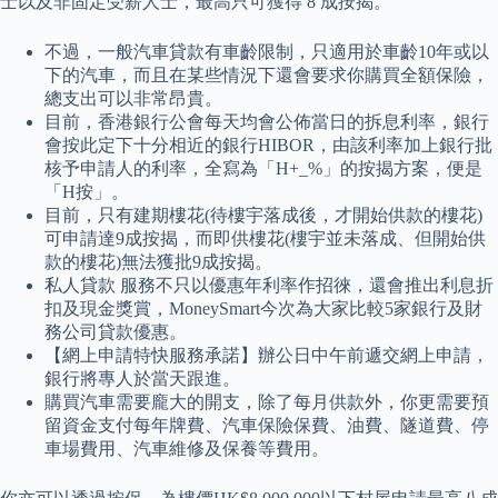
士以及非固定受薪人士，最高只可獲得 8 成按揭。
不過，一般汽車貸款有車齡限制，只適用於車齡10年或以
下的汽車，而且在某些情況下還會要求你購買全額保險，
總支出可以非常昂貴。
目前，香港銀行公會每天均會公佈當日的拆息利率，銀行
會按此定下十分相近的銀行HIBOR，由該利率加上銀行批
核予申請人的利率，全寫為「H+_%」的按揭方案，便是
「H按」。
目前，只有建期樓花(待樓宇落成後，才開始供款的樓花)
可申請達9成按揭，而即供樓花(樓宇並未落成、但開始供
款的樓花)無法獲批9成按揭。
私人貸款 服務不只以優惠年利率作招徠，還會推出利息折
扣及現金獎賞，MoneySmart今次為大家比較5家銀行及財
務公司貸款優惠。
【網上申請特快服務承諾】辦公日中午前遞交網上申請，
銀行將專人於當天跟進。
購買汽車需要龐大的開支，除了每月供款外，你更需要預
留資金支付每年牌費、汽車保險保費、油費、隧道費、停
車場費用、汽車維修及保養等費用。