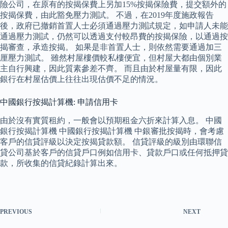
險公司，在原有的按揭保費上另加15%按揭保險費，提交額外的
按揭保費，由此豁免壓力測試。 不過，在2019年度施政報告
後，政府已撤銷首置人士必須通過壓力測試規定，如申請人未能
通過壓力測試，仍然可以透過支付較昂費的按揭保險，以通過按
揭審查，承造按揭。 如果是非首置人士，則依然需要通過加三
厘壓力測試。 雖然村屋樓價較私樓便宜，但村屋大都由個別業
主自行興建，因此質素參差不齊。 而且由於村屋量有限，因此
銀行在村屋估價上往往出現估價不足的情況。
中國銀行按揭計算機: 申請信用卡
由於沒有實質租約，一般會以預期租金六折來計算入息。 中國
銀行按揭計算機 中國銀行按揭計算機 中銀審批按揭時，會考慮
客戶的信貸評級以決定按揭貸款額。 信貸評級的級別由環聯信
貸公司基於客戶的信貸戶口例如信用卡、貸款戶口或任何抵押貸
款，所收集的信貸紀錄計算出來。
PREVIOUS
NEXT