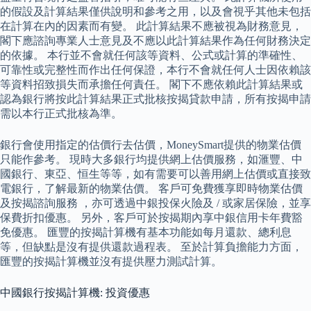
的假設及計算結果僅供說明和參考之用，以及會視乎其他未包括
在計算在內的因素而有變。 此計算結果不應被視為財務意見，
閣下應諮詢專業人士意見及不應以此計算結果作為任何財務決定
的依據。 本行並不會就任何該等資料、公式或計算的準確性、
可靠性或完整性而作出任何保證，本行不會就任何人士因依賴該
等資料招致損失而承擔任何責任。 閣下不應依賴此計算結果或
認為銀行將按此計算結果正式批核按揭貸款申請，所有按揭申請
需以本行正式批核為準。
銀行會使用指定的估價行去估價，MoneySmart提供的物業估價
只能作參考。 現時大多銀行均提供網上估價服務，如滙豐、中
國銀行、東亞、恒生等等，如有需要可以善用網上估價或直接致
電銀行，了解最新的物業估價。 客戶可免費獲享即時物業估價
及按揭諮詢服務 ，亦可透過中銀投保火險及 / 或家居保險，並享
保費折扣優惠。 另外，客戶可於按揭期內享中銀信用卡年費豁
免優惠。 匯豐的按揭計算機有基本功能如每月還款、總利息
等，但缺點是沒有提供還款過程表。 至於計算負擔能力方面，
匯豐的按揭計算機並沒有提供壓力測試計算。
中國銀行按揭計算機: 投資優惠