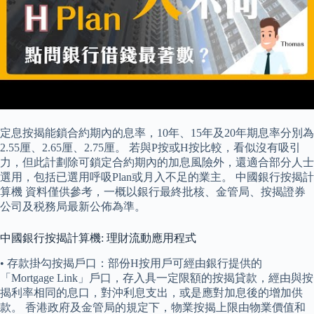
定息按揭能鎖合約期內的息率，10年、15年及20年期息率分別為
2.55厘、2.65厘、2.75厘。 若與P按或H按比較，看似沒有吸引
力，但此計劃除可鎖定合約期內的加息風險外，還適合部分人士
選用，包括已選用呼吸Plan或月入不足的業主。 中國銀行按揭計
算機 資料僅供參考，一概以銀行最終批核、金管局、按揭證券
公司及税務局最新公佈為準。
中國銀行按揭計算機: 理財流動應用程式
• 存款掛勾按揭戶口：部份H按用戶可經由銀行提供的
「Mortgage Link」戶口，存入具一定限額的按揭貸款，經由與按
揭利率相同的息口，對沖利息支出，或是應對加息後的增加供
款。 香港政府及金管局的規定下，物業按揭上限由物業價值和