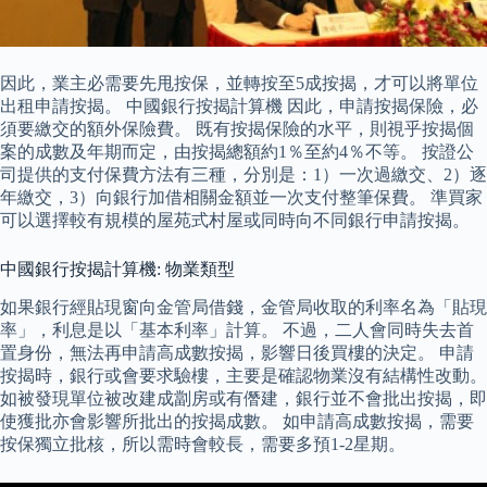
因此，業主必需要先甩按保，並轉按至5成按揭，才可以將單位
出租申請按揭。 中國銀行按揭計算機 因此，申請按揭保險，必
須要繳交的額外保險費。 既有按揭保險的水平，則視乎按揭個
案的成數及年期而定，由按揭總額約1％至約4％不等。 按證公
司提供的支付保費方法有三種，分別是：1）一次過繳交、2）逐
年繳交，3）向銀行加借相關金額並一次支付整筆保費。 準買家
可以選擇較有規模的屋苑式村屋或同時向不同銀行申請按揭。
中國銀行按揭計算機: 物業類型
如果銀行經貼現窗向金管局借錢，金管局收取的利率名為「貼現
率」，利息是以「基本利率」計算。 不過，二人會同時失去首
置身份，無法再申請高成數按揭，影響日後買樓的決定。 申請
按揭時，銀行或會要求驗樓，主要是確認物業沒有結構性改動。
如被發現單位被改建成劏房或有僭建，銀行並不會批出按揭，即
使獲批亦會影響所批出的按揭成數。 如申請高成數按揭，需要
按保獨立批核，所以需時會較長，需要多預1-2星期。