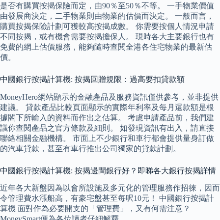
是否有購買按揭保險而定，由90％至50％不等。 一手物業價值
由發展商決定，二手物業則由物業的估價而決定。 一般而言，
購買按揭保險計劃可獲較高按揭成數。 你需要按個人情況申請
不同按揭，或有機會需要按揭擔保人。 現時各大主要銀行也有
免費的網上估價服務，能夠隨時查閱全港各住宅物業的最新估
價。
中國銀行按揭計算機: 按揭回贈規限：過高要扣貸款額
MoneyHero網站顯示的金融產品及服務資訊僅供參考，並非提供
建議。 貸款產品比較頁面顯示的實際年利率及每月還款額是根
據閣下所輸入的資料而作出之估算。 考慮申請產品前，我們建
議你查閱產品之官方條款及細則。 如發現資訊有出入，請直接
聯絡相關金融機構。 市面上不少銀行和車行都會提供量身訂做
的汽車貸款，甚至有車行推出公司獨家的貸款計劃。
中國銀行按揭計算機: 按揭邊間銀行好？即睇各大銀行按揭詳情
近年各大新盤因為以會所設施及多元化的管理服務作招徠，因而
令管理費水漲船高，有豪宅盤甚至每呎10元！ 中國銀行按揭計
算機 面對作為必要開支的「管理費」，又有何需注意？
MoneySmart便為各位讀者仔細解釋。