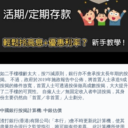
如二手樓樓齡太大，按75減原則，銀行亦不會承按太長年期的按
揭。 不過，政府於2019年施政報告中公佈，將首置人士承造9成
按揭的條件放寬，首置人士可透過按保做高成數按揭，大大提升
了二手樓的可買性。 自僱人士／無固定收入者申請按揭，其身
份主要仍然由「首置／非首置」人士劃分。
中國銀行按揭計算機: 中銀估價
渣打銀行(香港)有限公司(「本行」)會不時更新此計算機，使其
盡量符合現行之監管指引，唯可能有些差異。 此計算機所使用