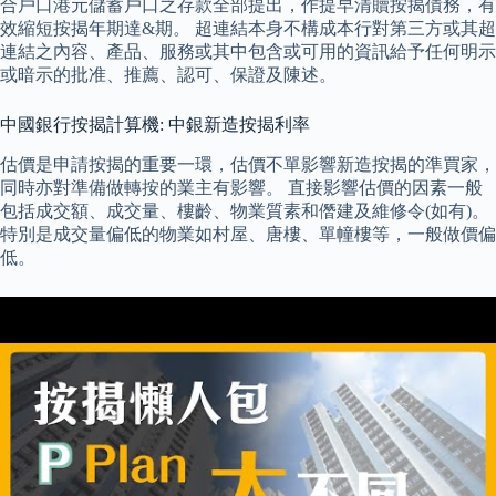
合戶口港元儲蓄戶口之存款全部提出，作提早清贖按揭債務，有
效縮短按揭年期達&期。 超連結本身不構成本行對第三方或其超
連結之內容、產品、服務或其中包含或可用的資訊給予任何明示
或暗示的批准、推薦、認可、保證及陳述。
中國銀行按揭計算機: 中銀新造按揭利率
估價是申請按揭的重要一環，估價不單影響新造按揭的準買家，
同時亦對準備做轉按的業主有影響。 直接影響估價的因素一般
包括成交額、成交量、樓齡、物業質素和僭建及維修令(如有)。
特別是成交量偏低的物業如村屋、唐樓、單幢樓等，一般做價偏
低。