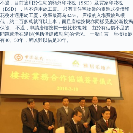
不過，目前適用於住宅的額外印花稅（SSD）及買家印花稅
（BSD），均不適用於工廈。 只有非住宅物業的累進式從價印
花稅才適用於工廈，稅率最高為8.5%。 唐樓的入場費較私樓
低，約二百多萬就可以上車，而且唐樓按揭亦同樣受惠於新按揭
保險。 不過，申請唐樓按揭一般比較複雜，由於有估價不足的
問題或潛在違規(包括僭建或劏房)的情況。 一般而言，唐樓樓齡
有40、50年，所以難以借足30年。