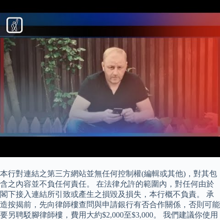
本行對連結之第三方網站並無任何控制權(編輯或其他)，對其包
含之內容並不負任何責任。 在法律允許的範圍內，對任何由於
閣下接入連結所引致或產生之損毀及損失，本行概不負責。 承
造按揭前，先向律師樓查問與申請銀行有否合作關係，否則可能
要另聘駁腳律師樓，費用大約$2,000至$3,000。 我們建議你使用