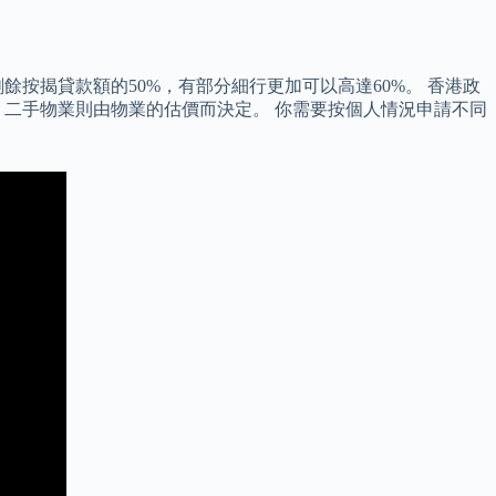
按揭貸款額的50%，有部分細行更加可以高達60%。 香港政
，二手物業則由物業的估價而決定。 你需要按個人情況申請不同