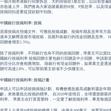
一個月期本港銀行同業拆息，大約徘徊在1厘左右，以目前普遍銀行
亦急速上升，我們會為大家追蹤最新的H按、P按息率，以及現金回
按揭回扣是要從貸款額中扣除。
中國銀行按揭利率: 按揭
居屋按揭在預備文件、可獲批按揭成數、按揭年期及息率等方面
過本文解釋居屋市場按揭，並羅列各銀行的現金回贈及息率。 H按貸款
回贈會增至1.5%)。
除了按揭利率，不同銀行也有不同的按揭回贈，準業主可以貨比三家
國銀行按揭利率 按揭回贈主要包銀行回贈及中介回贈，申請新
的百分比亦會相應增加。 除銀行有現金回贈外，如果業主是透過
贈可高達2.8%，可以幫助業主節省不少供樓支出。
中國銀行按揭利率: 按揭計畫
申請人可以申請按揭保險計劃，有機會獲批最高成數和還款年期
齡」來衡量批出按揭的標準。 自2020年疫情后，全球通貨膨
利率。 準業主在打算置業時，一定要了解按揭利率，畢竟每個貸
首置人士承造9成按揭的樓價上限，由過去400萬元，放寬至800