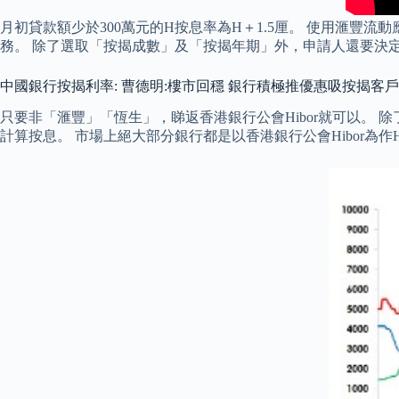
月初貸款額少於300萬元的H按息率為H＋1.5厘。 使用滙
務。 除了選取「按揭成數」及「按揭年期」外，申請人還要決
中國銀行按揭利率: 曹德明:樓市回穩 銀行積極推優惠吸按揭客戶
只要非「滙豐」「恆生」，睇返香港銀行公會Hibor就可以。 除了香港
計算按息。 市場上絕大部分銀行都是以香港銀行公會Hibor為作H 