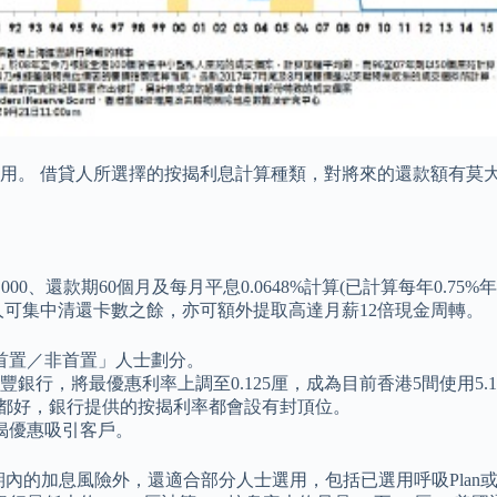
借貸人所選擇的按揭利息計算種類，對將來的還款額有莫大影響。 按揭
,000、還款期60個月及每月平息0.0648%計算(已計算每年0.
 貸款人可集中清還卡數之餘，亦可額外提取高達月薪12倍現金周轉。
首置／非首置」人士劃分。
銀行，將最優惠利率上調至0.125厘，成為目前香港5間使用5.
攀升都好，銀行提供的按揭利率都會設有封頂位。
揭優惠吸引客戶。
內的加息風險外，還適合部分人士選用，包括已選用呼吸Plan