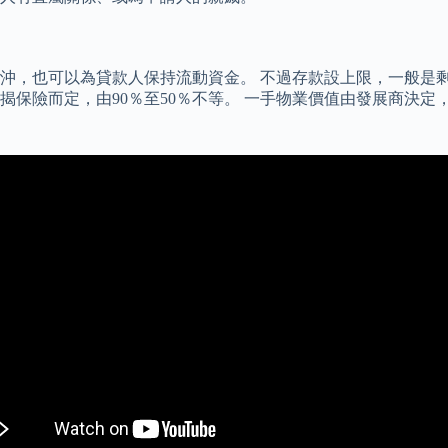
，也可以為貸款人保持流動資金。 不過存款設上限，一般是剩餘
保險而定，由90％至50％不等。 一手物業價值由發展商決定