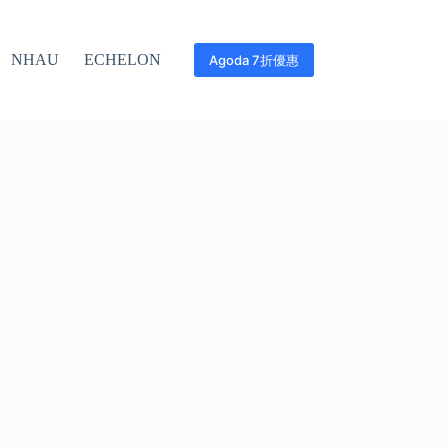
NHAU
ECHELON
Agoda 7折優惠