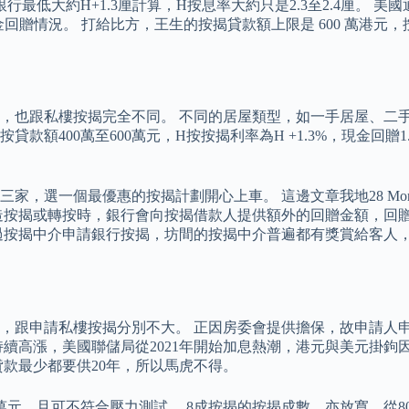
最低大約H+1.3厘計算，H按息率大約只是2.3至2.4厘。
贈情況。 打給比方，王生的按揭貸款額上限是 600 萬港元，按
，也跟私樓按揭完全不同。 不同的居屋類型，如一手居屋、二手
額400萬至600萬元，H按按揭利率為H +1.3%，現金回贈1.
，選一個最優惠的按揭計劃開心上車。 這邊文章我地28 Mor
造按揭或轉按時，銀行會向按揭借款人提供額外的回贈金額，回
按揭中介申請銀行按揭，坊間的按揭中介普遍都有獎賞給客人，最
，跟申請私樓按揭分別不大。 正因房委會提供擔保，故申請人申
脹持續高漲，美國聯儲局從2021年開始加息熱潮，港元與美元掛
款最少都要供20年，所以馬虎不得。
萬元，且可不符合壓力測試。 8成按揭的按揭成數，亦放寬，從80