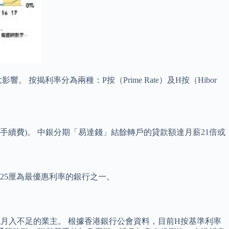
利率分為兩種：P按（Prime Rate）及H按（Hibor
75%年手續費)。 中銀分期「易達錢」結餘轉戶的貸款額達月薪21倍或
125厘為最優惠利率的銀行之一。
或月入不足的業主。 根據香港銀行公會資料，目前H按基準利率