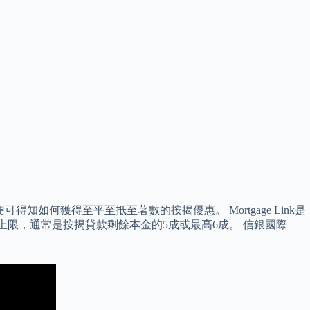
知如何獲得至平至抵至著數的按揭優惠。 Mortgage Link是
存款上限，通常是按揭貸款剩餘本金的5成或最高6成。 信銀國際