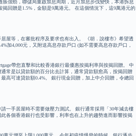
 美國通脹強勁，聯儲局重啟加息周期，近月加息步伐變快，本港拆息
揭回贈是1.5%，金額是9萬港元。 在這個情況下，這9萬港元的
居屋等，在審批程序及要求也有出入。 《胡．說樓市》希望透
4%加4,000元，又附送高息存款戶口 (如不需要高息存款戶口，
tgage帶您直擊和比較香港銀行最優惠按揭利率與按揭回贈。 中
贈通常是以貸款額的百分比去計算，通常貸款額愈高，按揭回贈
高可達貸款額0.4%。 銀行現金回贈，加上中介回贈，令總回
請一手居屋時不需要做壓力測試。 銀行通常採用「30年減去樓
鉤因此各個香港銀行也受影響，利率也在上升的趨勢進而影響按揭
0萬元增至上限1,000萬元。 今年初疫情爆發的時候，銀行逐步