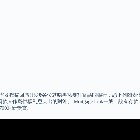
利率及按揭回贈! 以後各位就唔再需要打電話問銀行，憑下列圖表便可得
人作爲供樓利息支出的對沖。 Mortgage Link一般上設有
700迎新獎賞。