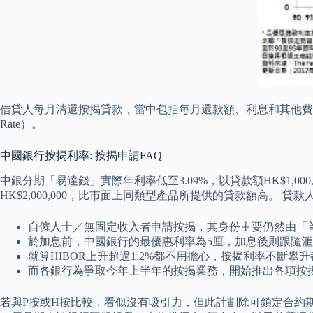
借貸人每月清還按揭貸款，當中包括每月還款額、利息和其他費用。 
Rate）。
中國銀行按揭利率: 按揭申請FAQ
中銀分期「易達錢」實際年利率低至3.09%，以貸款額HK$1,000
HK$2,000,000，比市面上同類型產品所提供的貸款額高。
自僱人士／無固定收入者申請按揭，其身份主要仍然由「
於加息前，中國銀行的最優惠利率為5厘，加息後則跟隨滙豐
就算HIBOR上升超過1.2%都不用擔心，按揭利率不斷
而各銀行為爭取今年上半年的按揭業務，開始推出各項按
若與P按或H按比較，看似沒有吸引力，但此計劃除可鎖定合約期