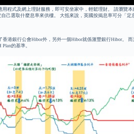
豐流動應用程式及網上理財服務，即可安坐家中，輕鬆理財。 請瀏
定自己選取什麼息率來供樓。 大抵來說，英國按揭息率可分「定
銀行公會Hibor外，另外一個Hibor就係滙豐銀行Hibor。 而
Plan的基準。