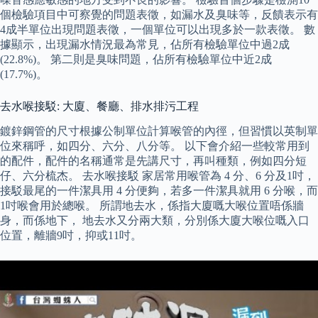
個檢驗項目中可察覺的問題表徵，如漏水及臭味等，反饋表示有
4成半單位出現問題表徵，一個單位可以出現多於一款表徵。 數
據顯示，出現漏水情況最為常見，佔所有檢驗單位中過2成
(22.8%)。 第二則是臭味問題，佔所有檢驗單位中近2成
(17.7%)。
去水喉接駁: 大廈、餐廳、排水排污工程
鍍鋅鋼管的尺寸根據公制單位計算喉管的內徑，但習慣以英制單
位來稱呼，如四分、六分、八分等。 以下會介紹一些較常用到
的配件，配件的名稱通常是先講尺寸，再叫種類，例如四分短
仔、六分梳杰。 去水喉接駁 家居常用喉管為 4 分、6 分及1吋，
接駁最尾的一件潔具用 4 分便夠，若多一件潔具就用 6 分喉，而
1吋喉會用於總喉。 所謂地去水，係指大廈嘅大喉位置唔係牆
身，而係地下， 地去水又分兩大類，分別係大廈大喉位嘅入口
位置，離牆9吋，抑或11吋。