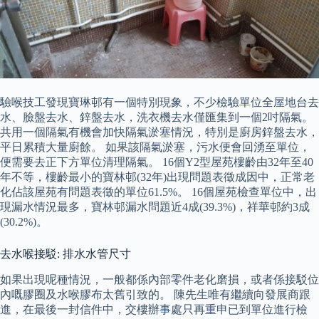
驗喉技工發現寶琳邨有一個特別現象，不少檢驗單位全屋地台去
水、臉盤去水、鋅盤去水，洗衣機去水僅匯集到一個2吋隔氣。
共用一個隔氣有機會加快隔氣淤塞情況，特別是廚房鋅盤去水，
平日累積大量廚餘。 如果該隔氣淤塞，污水便會回湧至單位，
便需要去正下方單位清理隔氣。 16個Y2型屋苑樓齡由32年至40
年不等，樓齡最小的寶林邨(32年)出現問題表徵成因中，正常老
化佔該屋苑有問題表徵的單位61.5%。 16個屋苑檢查單位中，出
現漏水情況最多，寶林邨漏水問題近4成(39.3%)，祥華邨約3成
(30.2%)。
去水喉接駁: 排水水管尺寸
如果出現呢種情況，一般都係內部零件老化磨損，或者係接駁位
內嘅膠圈及水喉膠布太舊引致的。 陳先生唯有繼續向發展商跟
進，在最後一封信件中，交樓辦事處只再重申已到單位進行檢