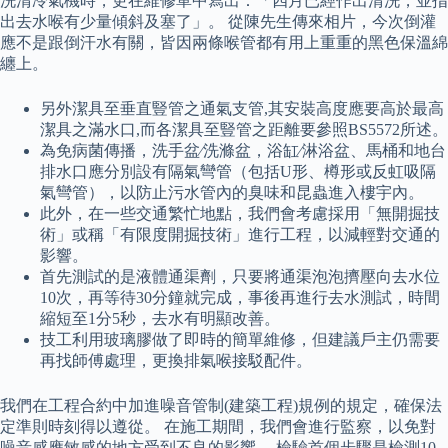
洗清冷氣機時，更在維修單中寫出：「四月已經作出清洗，並指
出去水喉有少量傾斜及塞了」。 從陳先生傳來相片，今次倒灌
應不是跟倒汗水有關，皆因兩條喉管都有用上重重的黑色保溫綿
纏上。
另外潔具至垂直豎管之通氣支管,其安裝高度應要高於最高
潔具之滿水口,而各潔具至豎管之距離要參照BS5572所述。
為免病菌傳播，洗手盆∕洗滌盆，浴缸∕淋浴盆、馬桶和地台
排水口應分別設有隔氣彎管（包括U形、樽形或反虹吸隔
氣彎管），以防止污水管內的臭味和昆蟲進入樓宇內。
此外，在一些交通繁忙地點，我們會考慮採用「無開掘技
術」或稱「有限度開掘技術」進行工程，以減輕對交通的
影響。
首先測試的是液體通渠劑，只要將通渠泡泡擠壓向去水位
10次，再等待30分鐘就完成，事後再進行去水測試，時間
縮短至1分5秒，去水有明顯改善。
技工利用玻璃膠做了即時的簡單維修，但建議戶主仍需要
再找師傅處理，更換排氣喉接駁配件。
我們在工程合約中加進噪音管制(建築工程)規例的規定，確保法
定準則時刻得以遵從。 在施工期間，我們會進行監察，以免對
噪音感應敏感的地方受到不良的影響。 檢驗首個步驟是檢測10