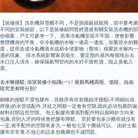
【裝修佬】洗衣機與雪櫃不同，不是插插蘇就能用，當中要考慮
不同的安裝細節，以下是裝修顧問曾經遇過有關安裝洗衣機的部
份個案，戶主可參考一下。 若果冷氣機安裝不牢固，便會影響
整體機身的平衡，令冷氣機的水喉一邊高一邊低，加重排水的難
度，從而造成冷氣機滴水或易令堵塞物（塵埃）積聚於水喉內一
邊的現象。 排水系統影響家居衞生，要定期向屋內每個地台去
水口注入清水，確保隔氣彎管內的水封不致乾涸，阻止臭氣入
屋。
去水喉接駁: 浴室裝修小知識(一)！座廁馬桶高咀、低咀、自由
咀究竟有咩分別?
銅喉的接駁不需包膠布，其餘所有依靠螺絲牙接駁(不用銅杬或
焊接)的水管或配件,牙紋之間都一定會有空隙,因此必須包裹防漏
材料封閉這些空隙。 包士黏膠布要面對配件時以順時針方向來
包裹,否則入牙的時候會把膠布擰鬆。 至於要包多少圈布就沒有
一定,視乎配件的空隙有多大,一般包七至十圈就可以。 由於士黏
膠布非常薄,不放心的話多包幾層也不成問題。