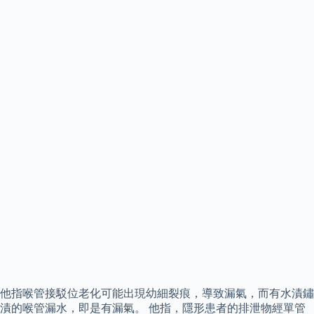
他指喉管接駁位老化可能出現幼細裂痕，導致漏氣，而有水漬鏽
漬的喉管漏水，即是有漏氣。 他指，隱形患者的排泄物經單管