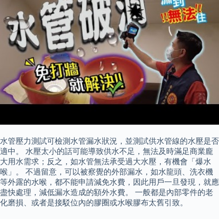
水管壓力測試可檢測水管漏水狀況，並測試供水管線的水壓是否
適中。 水壓太小的話可能導致供水不足，無法及時滿足商業龐
大用水需求；反之，如水管無法承受過大水壓，有機會「爆水
喉」。 不過留意，可以被察覺的外部漏水，如水龍頭、洗衣機
等外露的水喉，都不能申請減免水費，因此用戶一旦發現，就應
盡快處理，減低漏水造成的額外水費。 一般都是內部零件的老
化磨損、或者是接駁位內的膠圈或水喉膠布太舊引致。