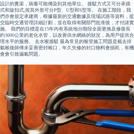
設計的糞渠，病毒可能傳染到其他單位。 接駁方式又可分承插
式和旋扣式,按其外形可分P型、U型和S型等。 在施工階段，我
們亦會規定承建商，根據最新的交通數據及現場試路等資料，提
交臨時交通管理詳細計劃，並在取得有關部門批准後，才付諸實
施。 我們的目標是在15年內有系統地分階段全面更換及修復長
約3000公里的老化水管，以改善供水網絡的狀況，為用戶提供合
理水平的服務。 去水喉接駁 最為常見的喉管施工問題是截去排
氣喉後師傅未妥善密封喉口，年久失修的封口物料會損耗，有機
會會引致漏氣問題。