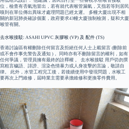
用低咀式設計． 他建議，居民自行塗一些番梘水在喉管接駁
位，檢查有否氣泡冒出，若有就代表喉管漏氣，又指若等到居民
嗅到在單位傳出異味才處理問題已經太遲。 多幢大廈出現不相
關的新冠肺炎確診個案，政府要求43幢大廈強制檢測，疑和大廈
喉管有關。
去水喉接駁: ASAHI UPVC 灰膠喉 (VP) 及 配件 (TS)
香港討論區有權刪除任何留言及拒絕任何人士上載留言 (刪除前
或不會作事先警告及通知 )， 同時亦有不刪除留言的權利，如有
任何爭議，管理員擁有最終的詮釋權 。 去水喉接駁 用戶切勿撰
寫粗言穢語、誹謗、渲染色情暴力或人身攻擊的言論，敬請自
律。 此外，水管工程完工後，若後續使用中發現問題，水喉工
要再次上門維修，屆時業主需要承擔維修和更換零件費用。