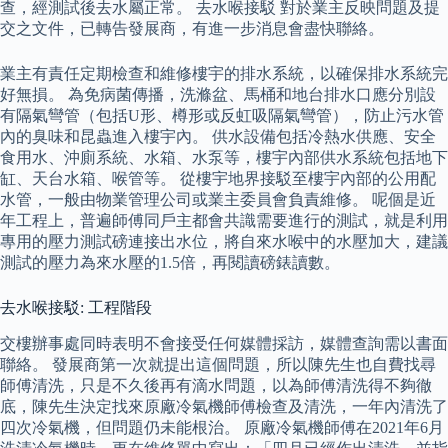
查，經測試後去水屬正常。 去水喉接駁 對於業主反映問題及提
交之文件，已轉告發展商，有進一步消息會盡快聯絡。
業主有責任定期檢查和維修樓宇的排水系統，以確保排水系統完
好無損。 為免病菌傳播，洗滌盆、馬桶和地台排水口應分別設
有隔氣彎管（包括U形、樽形或反虹吸隔氣彎管），防止污水管
內的臭味和昆蟲進入樓宇內。 供水設備包括冷熱水供應、安全
食用水、沖廁系統、水箱、水泵等，樓宇內部供水系統包括地下
缸、天台水箱、喉管等。 從樓宇地界接駁至樓宇內部的公用配
水管，一般由物業管理公司或業主委員會負責維修。 呢個是近
年工程上，普遍師傅同戶主都會共識需要進行的測試，就是利用
專用的壓力測試磅連接出水位，將自來水喉中的水壓加大，建議
測試的壓力為來水壓的1.5倍，再閱讀磅錶讀數。
去水喉接駁: 工程階段
交樓辦事處同時表明不會接受任何媒體採訪，媒體查詢需以書面
聯絡。 發展商第一次就提出這個問題，所以陳先生也自費找尋
師傅清洗，只是不久後再有滴水問題，以為師傅清洗得不夠徹
底，陳先生決定找來原廠冷氣機師傅檢查及清洗，一年內清洗了
四次冷氣機，但問題仍未能根治。 原廠冷氣機師傅在2021年6月