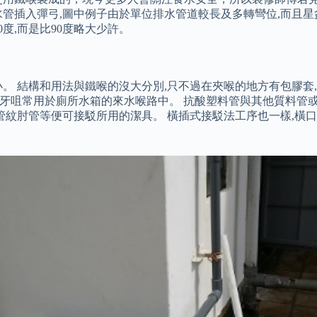
管插入彈弓,圖中例子由於單位排水管道較長及多轉彎位,而且星盆
度,而是比90度略大少許。
。 結構和用法與鐵喉的沒大分別,只不過在夾喉的地方有包膠套,
外牙咀常用於廁所水箱的來水喉路中。 抗酸塑料管與其他質料管
管紋肘管等便可接駁所用的潔具。 橫插式接駁法工序也一樣,橫