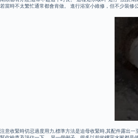
若當時不太繁忙通常都會肯做。 進行浴室小維修，但不少裝修
注意收緊時切忌過度用力,標準方法是迫母收緊時,其配件露出
幫你檢查及評估一下。 另一個例子，很多以前的樓宇水喉都是