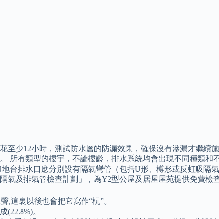
花至少12小時，測試防水層的防漏效果，確保沒有滲漏才繼續施
。 所有類型的樓宇，不論樓齡，排水系統均會出現不同種類和不
和地台排水口應分別設有隔氣彎管（包括U形、樽形或反虹吸隔氣
費隔氣及排氣管檢查計劃」，為Y2型公屋及居屋屋苑提供免費檢
二聲,這裏以後也會把它寫作“杬”。
2.8%)。