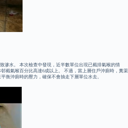
致滲水。 本次檢查中發現，近半數單位出現已截排氣喉的情
邨截氣喉百分比高達6成以上。 不過，當上層住戶沖廁時，糞渠
來平衡沖廁時的壓力，確保不會抽走下層單位水去。