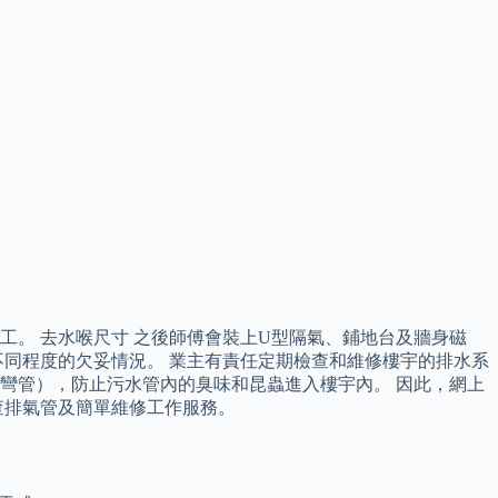
工。 去水喉尺寸 之後師傅會裝上U型隔氣、鋪地台及牆身磁
同程度的欠妥情況。 業主有責任定期檢查和維修樓宇的排水系
彎管），防止污水管內的臭味和昆蟲進入樓宇內。 因此，網上
查排氣管及簡單維修工作服務。