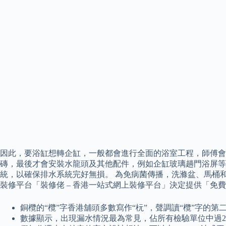
因此，要浴缸想轉企缸，一般都會進行全面的浴室工程，師傅會
磚，最後才會安裝水龍頭及其他配件，例如企缸玻璃趟門浴屏等
統，以確保排水系統完好無損。 為免病菌傳播，洗滌盆、馬桶
裝修平台「裝修佬 – 香港一站式網上裝修平台」決定提供「免
銅欖的“欖”字香港舖頭多數寫作“杬”，聲調讀“欖”字的第
數據顯示，出現漏水情況最為常見，佔所有檢驗單位中過2成(2