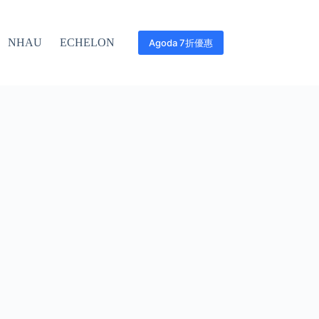
NHAU
ECHELON
Agoda 7折優惠