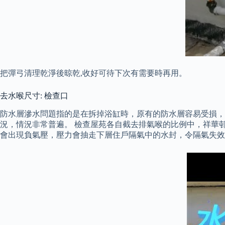
把彈弓清理乾淨後晾乾,收好可待下次有需要時再用。
去水喉尺寸: 檢查口
防水層滲水問題指的是在拆掉浴缸時，原有的防水層容易受損，
況，情況非常普遍。 檢查屋苑各自截去排氣喉的比例中，祥華
會出現負氣壓，壓力會抽走下層住戶隔氣中的水封，令隔氣失效