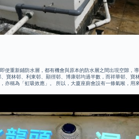
即使重新鋪防水層，都有機會與原本的防水層之間出現空隙，導
邨、寶林邨、利東邨、顯徑邨、博康邨均過半數，而祥華邨、寶林
，亦稱為「虹吸效應」。 所以，大廈座廁會設有一條氣喉，用