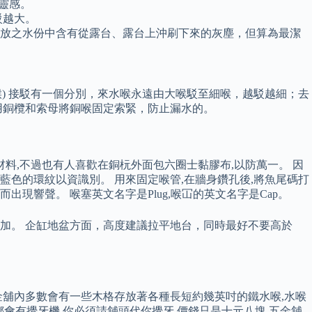
計靈感。
駁越大。
所排放之水份中含有從露台、露台上沖刷下來的灰塵，但算為最潔
灰喉) 接駁有一個分別，來水喉永遠由大喉駁至細喉，越駁越細；去
用銅欖和索母將銅喉固定索緊，防止漏水的。
料,不過也有人喜歡在銅杬外面包六圈士黏膠布,以防萬一。 因
上藍色的環紋以資識別。 用來固定喉管,在牆身鑽孔後,將魚尾碼打
現響聲。 喉塞英文名字是Plug,喉冚的英文名字是Cap。
加。 企缸地盆方面，高度建議拉平地台，同時最好不要高於
舖內多數會有一些木格存放著各種長短約幾英吋的鐵水喉,水喉
都會有攪牙機,你必須請舖頭代你攪牙,價錢只是十元八塊,五金舖