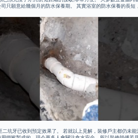
公司只願意給幾個月的防水保養期。 其實浴室的防水保養的長短
一至二坑牙已收到預定效果了。 若就以上見解，裝修戶主都仍未
使用鐵喉製成的，現今更多人會關注食水安全，所以裝修師傅若見