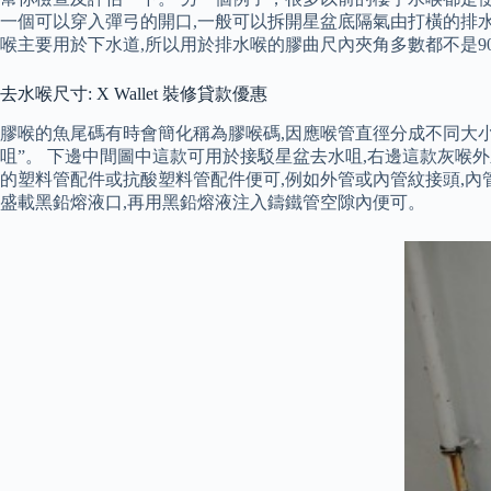
一個可以穿入彈弓的開口,一般可以拆開星盆底隔氣由打橫的排水
喉主要用於下水道,所以用於排水喉的膠曲尺內夾角多數都不是90
去水喉尺寸: X Wallet 裝修貸款優惠
膠喉的魚尾碼有時會簡化稱為膠喉碼,因應喉管直徑分成不同大小
咀”。 下邊中間圖中這款可用於接駁星盆去水咀,右邊這款灰喉
的塑料管配件或抗酸塑料管配件便可,例如外管或內管紋接頭,內
盛載黑鉛熔液口,再用黑鉛熔液注入鑄鐵管空隙內便可。