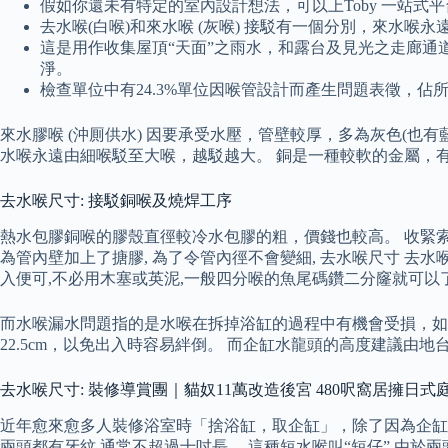
假如你還未有特定的室內設計想法，可以上Toby 一站式
去水喉(白喉)和來水喉 (灰喉) 接駁有一個分別，來水
這是用作收集屋頂“天面”之雨水，和露台及見光之走廊通
淨。
檢查單位中有24.3%單位因喉管設計而產生問題表徵，佔所有
來水膠喉 (沖厠供水) 因要承受水壓，管壁較厚，多為灰色(也有
水喉永遠由細喉駁至大喉，越駁越大。 銅是一種較軟的金屬，
去水喉尺寸: 接駁銅喉及燒焊工序
熱水包膠銅喉的膠殼直徑較冷水包膠的粗，價錢也較高。 收緊索
為管內壁加上了搪膠, 為了令管內徑不會變細, 去水喉尺寸 去
入便可,不必用木塞或英泥,一般四分喉的魚尾碼鑽二分窿就可以了
而水喉漏水問題指的是水喉在拆掉浴缸的過程中有機會受損，如
22.5cm，以免出入時容易絆倒。 而企缸水龍頭的高度建議由地台
去水喉尺寸: 裝修導賞團｜貓奴11萬改造後宮 480呎窩居擁日式
近年愈來愈多人裝修浴室時「捨浴缸，取企缸」，除了因為企缸
兩頭都有牙紋,通常不超過十吋長。 這種短水喉叫“短仔”,由於