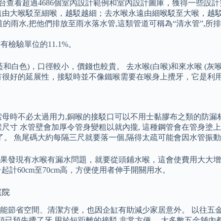
平台查看超過4686個室內設計範例和室內設計圖庫，獲得一些設
喉永遠由大喉駁至細喉，越駁越細；去水喉永遠由細喉駁至大喉，越
道的雨水,把他們排放至雨水落水管,這類管道可稱為“清水管”,
檢驗單位的11.1%。
藍和白色)，口徑較小，價錢也較貴。 去水喉(白喉)和來水喉 (
有很好的延展性，接駁時並不像鐵喉需要在喉身上攪牙，它是利
母時不必太過用力,銅喉的接駁口可以不用士黏膠布之類的防漏材
水喉尺寸 水管壁會加厚令管身變粗以就內攏, 這種鋼管會在管身塗
。 魚尾碼大約每隔三尺就要落一個,隔得太疏可能會因水管振動而出
果發現有水喉有漏水問題，就要從頭鋪水喉，這會使費用大大增
起計60cm至70cm高，方便使用者伸手開關用水。
庭院
能節省空間、清潔方便，也因企缸有助減少家居意外。 以往五金
兩頭已預先攪了牙,用於短距離的接駁,非常方便。 大多數五金舖內