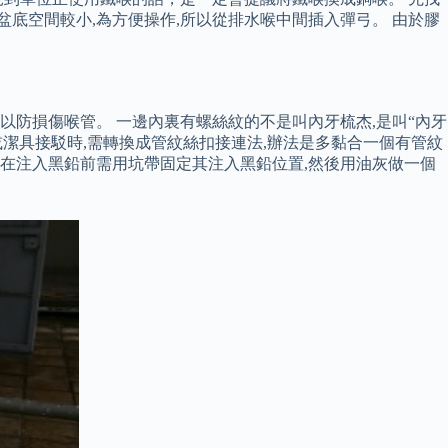
底空間較小,為方便操作,所以從排水喉中間插入彈弓。 由於膠
以防損傷喉管。 一邊內裏有螺絲紋的不是叫內牙梳杰,是叫“內牙
或潔具接駁時,需轉換成管紋絲扣接連法,辦法是多黏合一個有管紋
口在注入黑鉛前需用坑帶固定其注入黑鉛位置,然後用油灰做一個