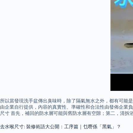
所以當發現洗手盆傳出臭味時，除了隔氣無水之外，都有可能是
由企業自行提供，內容的真實性、準確性和合法性由發佈企業負
尺寸 首先，補回的防水層可能與舊防水層有空隙；第二，清拆
去水喉尺寸: 裝修術語大公開：工序篇｜乜嘢係「黑氣」？