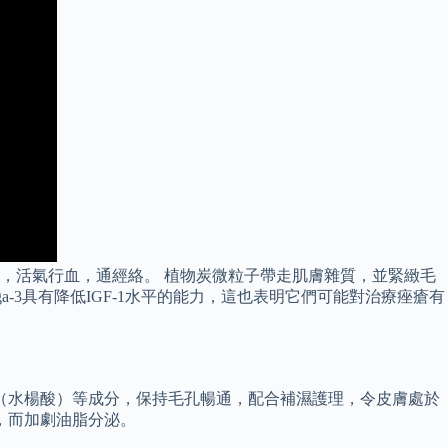
，活氣行血，通經絡。 植物炭微粒子帶走肌膚雜質，並緊緻毛
a-3具有降低IGF-1水平的能力，這也表明它們可能對治療痤瘡有
cid（水楊酸）等成分，保持毛孔暢通，配合補濕護理，令皮膚處於
，而加劇油脂分泌。