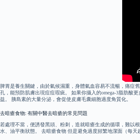
脾胃是養生關鍵，由於氣候濕重，身體氣血容易不流暢，痛症舊
孔，能預防肌膚出現痘痘瑕疵。 如果你攝入的omega-3脂肪酸
益。 胰島素的大量分泌，會促使皮膚毛囊細胞過度角質化。
去暗瘡食物: 有關中醫去暗瘡的常見問題
若處理不當，便誘發黑頭、粉刺，造就暗瘡生成的循環，難以根治。 
水、油平衡狀態。 去暗瘡食物 但是避免過度頻繁地潔面（每