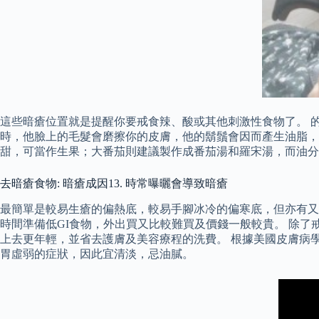
這些暗瘡位置就是提醒你要戒食辣、酸或其他刺激性食物了。 的確，
時，他臉上的毛髮會磨擦你的皮膚，他的鬍鬚會因而產生油脂，沾
甜，可當作生果；大番茄則建議製作成番茄湯和羅宋湯，而油分
去暗瘡食物: 暗瘡成因13. 時常曝曬會導致暗瘡
最簡單是較易生瘡的偏熱底，較易手腳冰冷的偏寒底，但亦有又
時間準備低GI食物，外出買又比較難買及價錢一般較貴。 除
上去更年輕，並省去護膚及美容療程的洗費。 根據美國皮膚病學
胃虛弱的症狀，因此宜清淡，忌油膩。