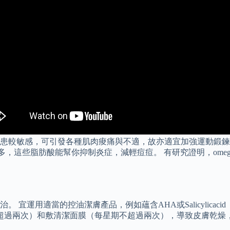
患較敏感，可引發各種肌肉痠痛與不適，故亦適宜加強運動鍛鍊
更多，這些脂肪酸能幫你抑制炎症，減輕痘痘。 有研究證明，omeg
宜運用適當的控油潔膚產品，例如蘊含AHA或Salicylica
天超過兩次）和敷清潔面膜（每星期不超過兩次），導致皮膚乾燥