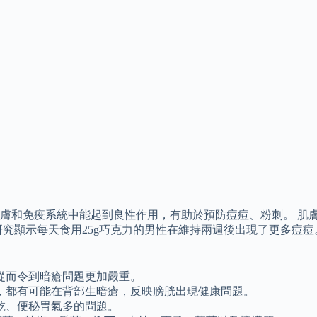
膚和免疫系統中能起到良性作用，有助於預防痘痘、粉刺。 肌
究顯示每天食用25g巧克力的男性在維持兩週後出現了更多痘痘
從而令到暗瘡問題更加嚴重。
，都有可能在背部生暗瘡，反映膀胱出現健康問題。
乾、便秘胃氣多的問題。