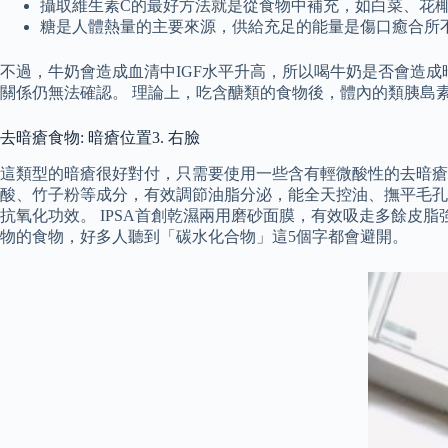
攝取維生素C的最好方法就是從食物中補充，如白菜、花
糖是人體熱量的主要來源，供給充足的能量是傷口癒合所
不過，牛奶會造成血清中IGF水平升高，所以喝牛奶是否會造
關係仍無法確認。 理論上，吃含醣類的食物後，體內的類胰島素生長因子（i
去暗瘡食物: 暗瘡位置3. 右臉
這類型的暗瘡很好對付，只需要使用一些含有輕微酸性的去暗瘡產品
酸、竹子粉等成分，有效調節油脂分泌，能全天控油、撫平毛孔
抗氧化功效。 IPSA首創乾濕兩用磨砂面膜，有效吸走多餘皮
物的食物，好多人聽到「碳水化合物」這5個字都會避開。