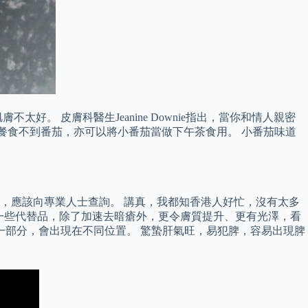
 皮膚科醫生Jeanine Downie指出，當你和情人親密
正餐食不到番茄，亦可以將小番茄當做下午茶食用。 小番茄味道
，應該向專業人士查詢。 講真，我都知香港人好忙，沒有太多
或一些代替品，除了加速去暗瘡外，更令膚質提升、更有光澤，看
一部分，會出現在不同位置。 驚蟄肝氣旺，易犯脾，容易出現脾