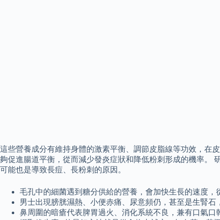
這些營養成分有維持身體的激素平衡、調節皮脂線等功效，在皮
夠促進腸道平衡，從而減少發炎症狀和降低粉刺形成的機率。 研
可能也是導致長痘、長粉刺的原因。
毛孔中的細菌遇到糖分供給的營養，會加快生長的速度，
男士出現膀胱濕熱、小便赤痛、尿意頻仍，甚至是生腎石
鼻周圍的暗瘡代表脾胃過火、消化系統不良，兼有口氣口