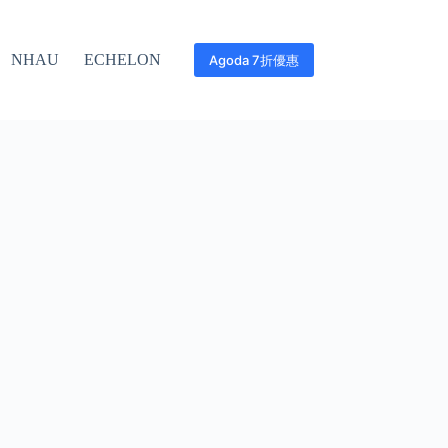
NHAU
ECHELON
Agoda 7折優惠