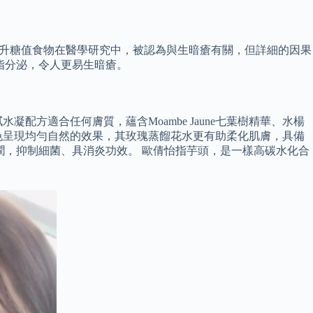
高升糖值食物在醫學研究中，被認為與生暗瘡有關，但詳細的因果
增加皮脂分泌，令人更易生暗瘡。
方適合任何膚質，蘊含Moambe Jaune七葉樹精華、水楊
色呈現均勻自然的效果，其玫瑰蒸餾花水更有助柔化肌膚，具備
潤，抑制細菌、具消炎功效。 歐倩怡指芋頭，是一樣高碳水化合