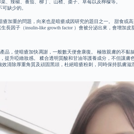
椰菜、辣椒、番茄、柳丁、山楂、棗子、草莓以及檸檬等。
不可缺少的。
成暗瘡加重的問題，向來也是暗瘡成因研究的題目之一。 甜食或
nsulin-like growth factor ）會被分泌出來，會
，使暗瘡加快凋謝，一般數天便會康復。 極致親膚的不黏膩水凝配
，提升啞緻妝感。 糅合透明質酸和甘油等護養成分，不但讓膚
脂強效清除厚重角質及頑固黑頭，杜絕暗瘡粉刺，同時保持肌膚滋