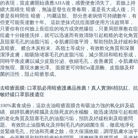
的表現，當皮膚開始適應AHA後，感覺便會消失了。 若臉上持
續大面積生 暗瘡 ，無論是發生在青春期，還是長大成人後，只
要是長時間生 暗瘡 ，均屬這類。 部分患者病情可持續數年，有
些更可能長達數十年。 這款塗抹式抗痘面膜使用方法超簡單，
只要你有任何臉上長痘痘的地方或突然爆痘，只要局部厚敷在痘
痘處十分鐘後洗掉，就可以迅速而有效清除引起粗糙的老化角質
及阻塞毛孔的油脂污垢，令肌膚回復平滑，幫助預防及紓緩粉刺
及暗瘡。 糅合木炭粉末、高嶺土等成分，有效軟化角質和深層
潔淨皮膚，能吸除堵塞毛孔的皮脂污垢，減少黑頭和暗粒形成，
同時平衡皮膚以減少皮脂分泌、收細毛孔，改善膚質，令肌膚幼
滑無瑕、重現水嫩光澤。 面膜更可抑制5α還原酶、皮脂腺及桿
菌的活性，阻止暗瘡形成。
去暗瘡面膜: 口罩肌必用暗瘡護膚品推薦！真人實測6招抗紅、抗
敏紓緩口罩肌後遺症
100%素食成份，這款去油暗瘡面膜含有吸油力強的氧化鋅及硫
磺、鎮靜肌膚的樟腦及去除死皮的水楊酸，能迅速清除引起粗糙
的老化角質及阻塞毛孔的油脂污垢，預防及紓緩粉刺及暗瘡問
題。 有效防止油脂氧化及抑制毛孔內的細菌生長，徹底地淨化
並緊緻毛孔，控油和亮膚之餘，倍大保濕效能，調理肌膚水油平
衡，全面擊退和預防暗瘡粉刺問題，清爽輕薄凝膠質感，迅速被