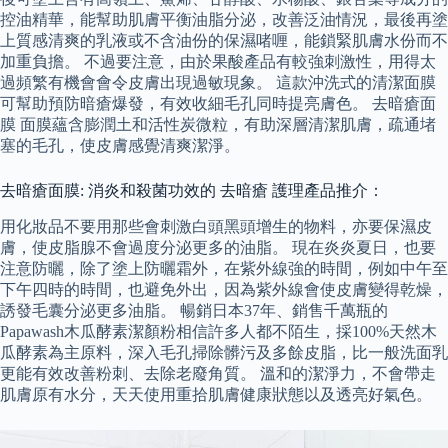
控油精華，能幫助肌膚平衡油脂分泌，改善泛油情況，最後再塗
上質感清爽的乳液或不含油份的保濕啫喱，能鎖緊肌膚水份而不
加重負擔。 不過要注意，由於果酸產品有較強刺激性，用得太
過頻繁有機會會令皮膚出現過敏現象。 這款沖洗式的清潔面膜
可幫助預防暗瘡爆發，有效收細毛孔同時提亮膚色。 去暗瘡面
膜 面膜蘊含膨潤土和活性炭微粒，有助深層清潔肌膚，疏通堵
塞的毛孔，使皮膚感覺清爽潔淨。
去暗瘡面膜: 消炎和殺菌功效的 去暗瘡 護理產品推介：
用化妝品不要用那些會刺激白頭黑頭增生的物料，亦要保濕皮
膚，使皮脂腺不會過度分泌更多的油脂。 現在炎炎夏日，也要
注意防曬，除了塗上防曬霜外，在紫外線強的時間，例如中午至
下午四時的時間，也避免外出，因為紫外線會使皮膚變得乾燥，
誘發毛囊分泌更多油脂。 暢銷日本37年、銷售千萬瓶的
Papawash木瓜酵素潔顏粉相信許多人都不陌生，採100%天然木
瓜酵素為主原料，深入毛孔掃除髒污及多餘皮脂，比一般洗面乳
更能有效改善粉刺、去除老廢角質。 溫和的潔淨力，不會帶走
肌膚原有水分，天天使用重拾肌膚健康狀態以及透亮好氣色。