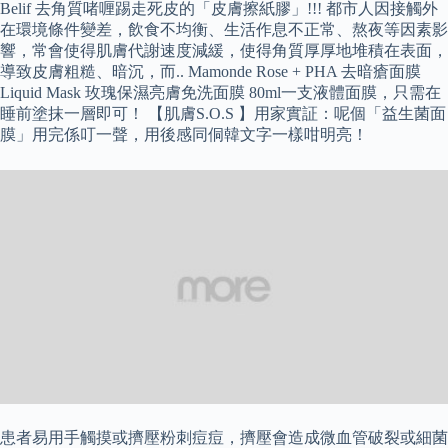
Belif 去角質啫喱踢走死皮的「皮膚擦紙膠」!!! 都市人因接觸外
在環境條件變差，飲食不均衡、生活作息不正常、熬夜等因素影
響，常會使得肌膚代謝速度減緩，使得角質厚厚地堆積在表面，
導致皮膚粗糙、暗沉，而.. Mamonde Rose + PHA 去暗瘡面膜
Liquid Mask 玫瑰保濕亮膚免洗面膜 80ml一支液體面膜，只需在
睡前塗抹一層即可！ 【肌膚S.O.S 】用家實証：呢個「益生菌面
膜」用完係叮一聲，用後感同侗韓文字一樣咁明亮！
患者易用手觸摸或擠壓粉刺痘痘，擠壓會造成微血管破裂或細菌