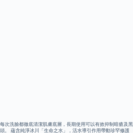
每次洗臉都徹底清潔肌膚底層，長期使用可以有效抑制暗瘡及黑
頭。 蘊含純淨冰川「生命之水」，活水導引作用帶動珍罕修護