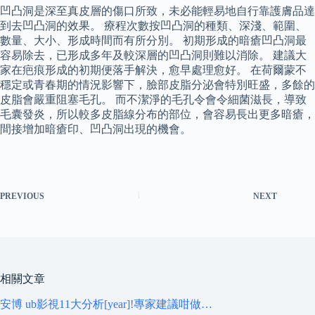
凹凸洞是深至真皮層的傷口所致，未必能輕易地自行靠護膚品達
到去凹凸洞的效果。 療程次數按凹凸洞的種類、深淺、範圍、
數量、大小、形成時間而有所分別。 初期形成的暗瘡凹凸洞最
容易除去，已形成多年及較深層的凹凸洞則難以消除。 建議大
家在疤痕形成的初期便落手解決，愈早處理愈好。 在荷爾蒙不
穩定或青春期的情況影響下，臉部皮脂分泌會特別旺盛，多餘的
皮脂會嚴重阻塞毛孔。 而不潔淨的毛孔令會令細菌滋長，導致
毛囊發炎，所以較多皮脂線分布的部位，會容易長出更多暗瘡，
間接增加暗瘡印、凹凸洞出現的機會。
PREVIOUS
NEXT
相關文章
安博 ub影視11大分析[year]!專家建議咁做…