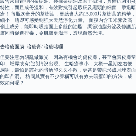
蘊含來自肯亞的茶樹油、檸檬茶樹油及君子樹油，具備抗菌消炎
特性，而且成份溫和，有效對抗引起瑕疵及黑頭的細菌，擊退暗
瘡！ 每瓶20毫升的茶樹油，更蘊含大約15,000片茶樹葉的精華，
細小一瓶即可感受到強大天然淨化力量。 面膜內含玉米素及高
嶺土成分，能即時吸走面上多餘的油脂，調節油脂分泌及修護肌
膚同時促進排毒，令肌膚更潔淨，透現自然光澤。
去暗瘡面膜: 暗瘡膏/ 暗瘡啫喱
但要注意勿胡亂做激光，因為有機會灼傷皮膚，甚至會讓皮膚留
印、增厚或有疤痕情況出現。 生暗瘡事小，大概一星期左右便
凋謝，最怕是該死的暗瘡印久久不散，更甚是帶疤形成月球表面
的凹凸洞。 坊間其實有不少聲稱可以有效去暗瘡印的方法，成
效如何呢？