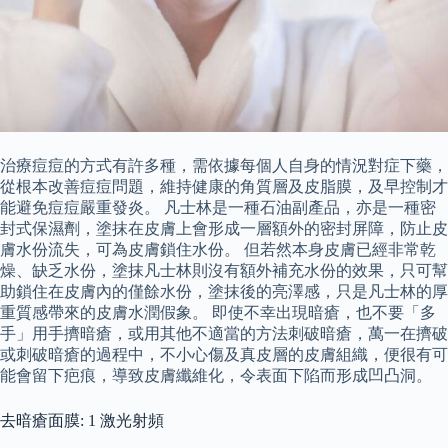
治療痘痘的方式有許多種，需依據每個人自身的情況對症下藥，
從根本改善痘痘問題，維持健康的角質層及皮脂膜，及早控制才
能避免痘痘嚴重發炎。 凡士林是一種石油副產品，亦是一種密
封式保濕劑，塗抹在皮膚上會形成一層額外的密封屏障，防止皮
膚水份流失，可為皮膚鎖住水份。 但若然本身皮膚已經非常乾
燥、缺乏水份，塗抹凡士林則沒有額外補充水份的效果，只可幫
助鎖住在皮膚內的僅餘水份，塗抹後的亮澤感，只是凡士林的厚
重質感帶來的皮膚水潤假象。 即使不幸出現暗瘡，也不要「多
手」用手擠暗瘡，或用其他不適當的方法刺破暗瘡，萬一在擠破
或刺破暗瘡的過程中，不小心傷及真皮層的皮膚組織，便很有可
能會留下疤痕，導致皮膚纖維化，令表面下陷而形成凹凸洞。
去暗瘡面膜: 1 激光射頻