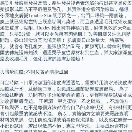
感染引發嚴重發炎反應，產生發炎後色素沉澱的痘斑甚至是皮表
受損形成凹凸不平痘疤及毛孔。 其實香港空氣污染嚴重，都係
令我地皮膚變Trouble Skin既原因之一，出門口唔夠一兩個鐘，
臉上就已經黏左街上既塵垢同污染物，而且會透過毛孔或經表皮
滲進皮膚，黏附.. Huxley 推出擁有神秘力量，瞬間見效的天然面
膜，只要5分鐘，就可以令你擁有陶瓷肌！ 改善肌膚又油又粗糙
問題，養出細滑透亮光澤美肌！ 肌膚夏日出油量大、堵塞毛
孔，就會令毛孔粗大、整張臉又油又亮，面膜可以.. 韓律利用韓
國的傳統護膚知識，通過栗子皮從原材料到生產，幫大家潔淨皮
脂及收細毛孔，強化肌膚的護膚新體驗！
去暗瘡面膜: 不同位置的暗瘡成因
可定時除下口罩清潔面部讓皮膚透透氣，需要時用清水清洗皮膚
油脂及汗水，及勤換口罩，以免滋生細菌影響皮膚健康。 為了
治療祛暗瘡，坊間有許多治療暗瘡的偏方，更聲稱親身試驗並成
功改善暗瘡問題。 正所謂「甲之蜜糖，乙之砒霜」，不論偏方
正確與否，也不是每個方法都適合自己的皮膚狀況，有些材料更
會引起嚴重的敏感或不適。 所以，實施偏方之前要先嚴謹查明
材料的來源，使用前應洗淨或消毒確保潔淨度，以及應在臉部一
小部份試用，若出現敏感不適，應立即清洗。 主要成份含有洋