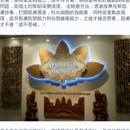
甘菊，茶樹葉及高嶺土，當中洋甘菊，茶樹葉有助舒緩鎮靜暗瘡
問題，高嶺土則幫助深層清潔。 去暗瘡方法：透過按摩先幫肌
膚排毒，打開肌膚通道，吐出細胞的負能量，同時促進氣血循
環，提升肌膚防禦能力和自我修復能力，之後才補充營養，肌膚
才不會「虛不受補」！