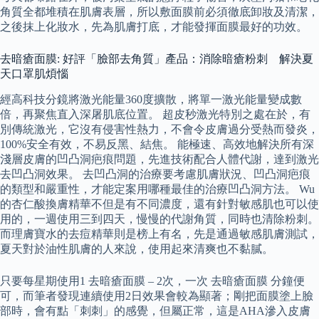
角質全都堆積在肌膚表層，所以敷面膜前必須徹底卸妝及清潔，
之後抹上化妝水，先為肌膚打底，才能發揮面膜最好的功效。
去暗瘡面膜: 好評「臉部去角質」產品：消除暗瘡粉刺 解決夏
天口罩肌煩惱
經高科技分鏡將激光能量360度擴散，將單一激光能量變成數
倍，再聚焦直入深屠肌底位置。 超皮秒激光特別之處在於，有
別傳統激光，它沒有侵害性熱力，不會令皮膚過分受熱而發炎，
100%安全有效，不易反黑、結焦。 能極速、高效地解決所有深
淺層皮膚的凹凸洞疤痕問題，先進技術配合人體代謝，達到激光
去凹凸洞效果。 去凹凸洞的治療要考慮肌膚狀況、凹凸洞疤痕
的類型和嚴重性，才能定案用哪種最佳的治療凹凸洞方法。 Wu
的杏仁酸換膚精華不但是有不同濃度，還有針對敏感肌也可以使
用的，一週使用三到四天，慢慢的代謝角質，同時也清除粉刺。
而理膚寶水的去痘精華則是榜上有名，先是通過敏感肌膚測試，
夏天對於油性肌膚的人來說，使用起來清爽也不黏膩。
只要每星期使用1 去暗瘡面膜 – 2次，一次 去暗瘡面膜 分鐘便
可，而筆者發現連續使用2日效果會較為顯著；剛把面膜塗上臉
部時，會有點「刺刺」的感覺，但屬正常，這是AHA滲入皮膚