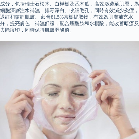
成分，包括瑞士石松木、白樺樹及番木瓜，高效滲透至肌層，為
細胞深層注水補濕、排毒淨白、收細毛孔，同時有效減少炎症，
退紅和鎮靜肌膚。 蘊含81.5%茶樹提取物，有效為肌膚補充水
分，提亮膚色、補濕舒緩，配合煙酰胺和水楊酸，能改善暗瘡及
去除痘印，同時保持肌膚弱酸值。