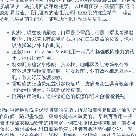
肌膚吸收，為肌膚回復淨透健康。 去暗瘡面膜 去暗瘡面膜 適合
臉容易出油、毛孔阻塞的油性肌膚和痘痘肌的抗痘精華。 蘊含
專利抗痘益菌生配方，能幫助淨化並預防痘痘生成。
此外，現在疫情嚴峻，口罩是必需品，可是口罩也會誘發
暗瘡，所以若果有嚴重的石頭瘡在口罩覆蓋的位置，也可
以選擇減少外出的時間。
這款Green Clay Face Mask採用一種具有極強吸附能力的粘
土，提供排毒作用。
特強配方蘊含水楊酸、黃芩根、咖啡因及紅海藻複合物，
有效迅速減輕皮膚紅腫，消炎殺菌，並有效收細患處的毛
孔，兼具紓緩修護功效。
當暗瘡的細菌繁殖並引起炎症時，皮膚會產生具有殺菌作
用的活性酸素，並試圖保護皮膚。
隨著炎症消退，這些帶紅色的暗瘡印通常會漸漸消失。
潔面容易過度洗走保護肌膚的皮脂，所以潔膚後是肌膚水油失衡
的時候，隨即盡快塗上爽膚水是非常重要的。 早晚可選用一些
含水楊酸或控油粉末的爽膚水，倒在化妝棉上輕抹肌膚，前者可
溫和去除阻塞毛孔出口處的角質，後者有助調節油脂分泌。 然
後可塗上含有高嶺土、鯊烯、甘醇酸、水楊酸、銀杏葉等成分的