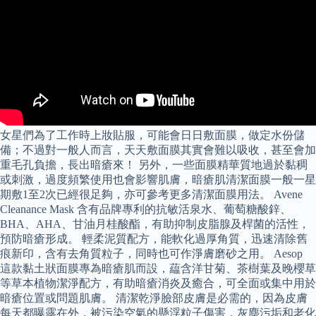
女星們為了工作時上妝貼服，可能會日日敷面膜，做定水份儲
備；不過對一般人而言，天天敷面膜其實會難以吸收，甚至會加
重毛孔負擔，長出暗瘡來！ 另外，一些面膜精華質地過於黏稠
或刺激，過度頻繁使用也會影響肌膚，暗瘡肌清潔面膜一般一星
期敷1至2次已經很足夠，亦可參考更多清潔面膜用法。 Avene
Cleanance Mask 含有品牌專利的抗敏活泉水、葡萄糖酸鋅、
BHA、AHA、甘油月桂酸酯，有助抑制皮脂腺及桿菌的活性，
預防暗瘡形成。 輕柔泥質配方，能軟化過厚角質，迅速清除舊
痕新印，含有去角質粒子，同時也可作淨膚磨砂之用。 Aesop
這款黏土狀面膜專為暗瘡肌而設，藴含洋甘菊、茶樹葉及晚櫻草
等草本植物潔淨配方，有助暗瘡消炎及癒合，可全面或集中用於
暗瘡位置或問題肌膚。 清潔乾淨臉部皮膚是必需的，因為皮膚
每天都曝露在外，被污染空氣的懸浮粒子傷害，灰塵污垢和老化