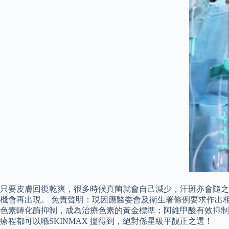
只要皮膚回復乾爽，很多時候真菌就會自己減少，汗斑亦會隨之
機會再出現。 免責聲明：現因應醫委會及衛生署條例要求作出
色素轉化酶抑制，成為治療色素的黃金標準；阿維甲酸有效抑制
療程都可以喺SKINMAX 搵得到，絕對係星級平靚正之選！