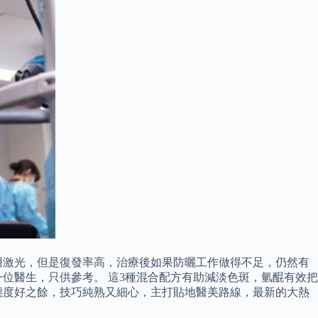
用激光，但是復發率高，治療後如果防曬工作做得不足，仍然有
位醫生，只供參考。 這3種混合配方有助減淡色斑，氫醌有效把
態度好之餘，技巧純熟又細心，主打貼地醫美路線，最新的大熱