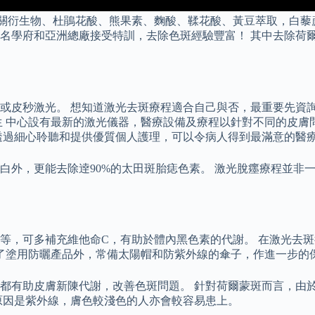
杜鵑花酸、熊果素、麴酸、鞣花酸、黃豆萃取，白藜蘆醇，菸鹼醯胺，lig
名學府和亞洲總廠接受特訓，去除色斑經驗豐富！ 其中去除荷
或皮秒激光。 想知道激光去斑療程適合自己與否，最重要先資詢
生 中心設有最新的激光儀器，醫療設備及療程以針對不同的皮膚
透過細心聆聽和提供優質個人護理，可以令病人得到最滿意的醫
白外，更能去除逹90%的太田斑胎痣色素。 激光脫癦療程並非
等，可多補充維他命C，有助於體內黑色素的代謝。 在激光去
除了塗用防曬產品外，常備太陽帽和防紫外線的傘子，作進一步的
都有助皮膚新陳代謝，改善色斑問題。 針對荷爾蒙斑而言，由
原因是紫外線，膚色較淺色的人亦會較容易患上。