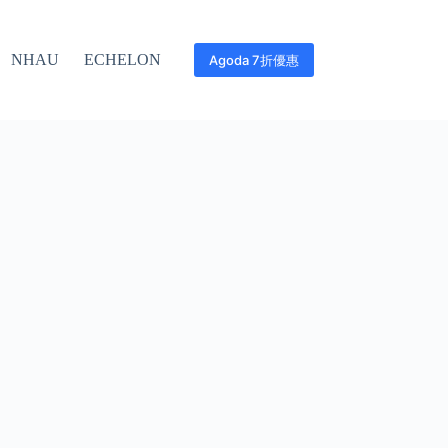
NHAU
ECHELON
Agoda 7折優惠