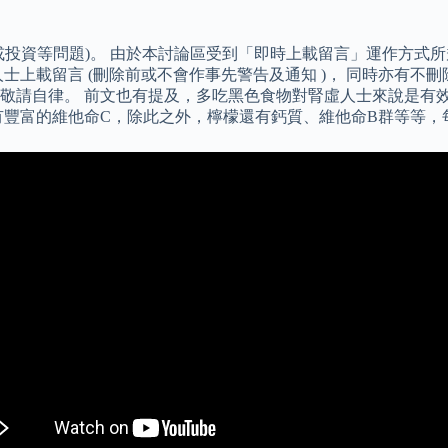
或投資等問題)。 由於本討論區受到「即時上載留言」運作方式
士上載留言 (刪除前或不會作事先警告及通知 )， 同時亦有不
敬請自律。 前文也有提及，多吃黑色食物對腎虛人士來說是有
有豐富的維他命C，除此之外，檸檬還有鈣質、維他命B群等等，