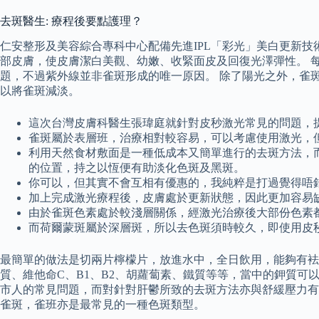
去斑醫生: 療程後要點護理？
仁安整形及美容綜合專科中心配備先進IPL「彩光」美白更新技
部皮膚，使皮膚潔白美觀、幼嫩、收緊面皮及回復光澤彈性。 每
題，不過紫外線並非雀斑形成的唯一原因。 除了陽光之外，雀
以將雀斑減淡。
這次台灣皮膚科醫生張瑋庭就針對皮秒激光常見的問題，
雀斑屬於表層班，治療相對較容易，可以考慮使用激光，
利用天然食材敷面是一種低成本又簡單進行的去斑方法，
的位置，持之以恆便有助淡化色斑及黑斑。
你可以，但其實不會互相有優惠的，我純粹是打過覺得唔
加上完成激光療程後，皮膚處於更新狀態，因此更加容易
由於雀斑色素處於較淺層關係，經激光治療後大部份色素
而荷爾蒙斑屬於深層斑，所以去色斑須時較久，即使用皮
最簡單的做法是切兩片檸檬片，放進水中，全日飲用，能夠有袪
質、維他命C、B1、B2、胡蘿蔔素、鐵質等等，當中的鉀質
市人的常見問題，而對針對肝鬱所致的去斑方法亦與舒緩壓力有
雀斑，雀班亦是最常見的一種色斑類型。