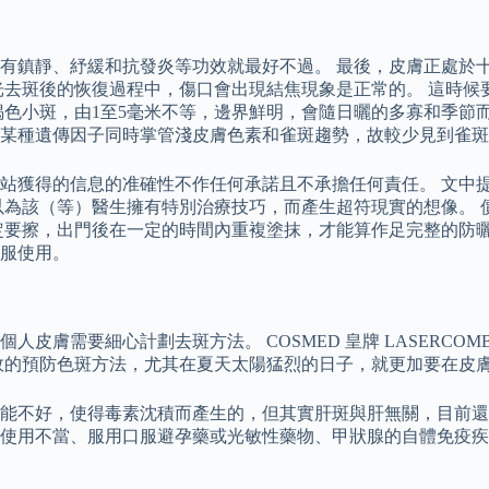
有鎮靜、紓緩和抗發炎等功效就最好不過。 最後，皮膚正處於
光去斑後的恢復過程中，傷口會出現結焦現象是正常的。 這時候
褐色小斑，由1至5毫米不等，邊界鮮明，會隨日曬的多寡和季節
某種遺傳因子同時掌管淺皮膚色素和雀斑趨勢，故較少見到雀斑
站獲得的信息的准確性不作任何承諾且不承擔任何責任。 文中
以為該（等）醫生擁有特別治療技巧，而產生超符現實的想像。 
定要擦，出門後在一定的時間內重複塗抹，才能算作足完整的防曬
服使用。
皮膚需要細心計劃去斑方法。 COSMED 皇牌 LASERCO
效的預防色斑方法，尤其在夏天太陽猛烈的日子，就更加要在皮
能不好，使得毒素沈積而產生的，但其實肝斑與肝無關，目前還
使用不當、服用口服避孕藥或光敏性藥物、甲狀腺的自體免疫疾病