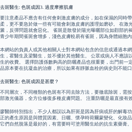
去斑醫生: 色斑成因3. 過度摩擦肌膚
要注意產品不應含有任何會刺激皮膚的成分，如在保濕的同時帶
柔，更不要急於做一些有可能會刺激皮膚的護理如磨砂。 在激
澱，反彈問題就會惡化。 雀斑是散發於陽光曝曬部位如顴部的
青少年期間雀斑會增多，淺色皮膚較易有雀斑，因為身體細胞內
本網站的負責人或其他相關人士對本網站包含的信息或通過本網
生，霍醫生及梁醫生，並不優於其他醫生。 公眾或病人不應該
生的收費。 選擇防護係數夠高的防曬產品也很重要，出門前一
品原本要在抗凝血的治療，所以如果有靜脈血栓的病史則不能口
去斑醫生: 色斑成因是甚麼？
不同層次，不同種類的色斑有不同去除方法，要徹底除斑，需按個人
部激光儀器，全方位修復多種皮膚問題。 注重防曬是最直接有
廖醫師特別指出，不少人都誤以為肝斑是因為肝病或肝的解毒功
正的產生原因是與體質因素、日曬、懷孕時荷爾蒙變化、化妝品
它們自然脫落是最好的，有需要時可塗用醫生給的抗生素藥膏。