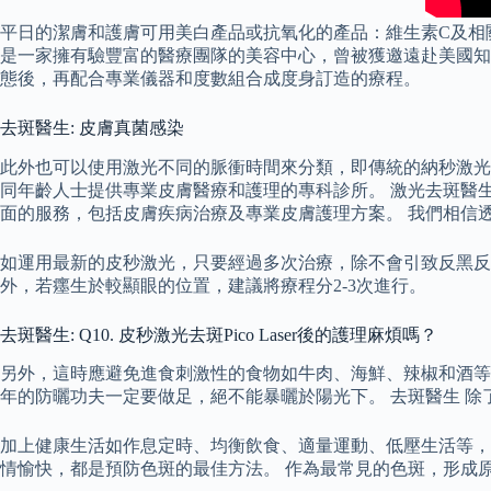
平日的潔膚和護膚可用美白產品或抗氧化的產品：維生素C及相關衍生物、
是一家擁有驗豐富的醫療團隊的美容中心，曾被獲邀遠赴美國知
態後，再配合專業儀器和度數組合成度身訂造的療程。
去斑醫生: 皮膚真菌感染
此外也可以使用激光不同的脈衝時間來分類，即傳統的納秒激光
同年齡人士提供專業皮膚醫療和護理的專科診所。 激光去斑醫
面的服務，包括皮膚疾病治療及專業皮膚護理方案。 我們相信
如運用最新的皮秒激光，只要經過多次治療，除不會引致反黑反
外，若癦生於較顯眼的位置，建議將療程分2-3次進行。
去斑醫生: Q10. 皮秒激光去斑Pico Laser後的護理麻煩嗎？
另外，這時應避免進食刺激性的食物如牛肉、海鮮、辣椒和酒等
年的防曬功夫一定要做足，絕不能暴曬於陽光下。 去斑醫生 
加上健康生活如作息定時、均衡飲食、適量運動、低壓生活等，
情愉快，都是預防色斑的最佳方法。 作為最常見的色斑，形成