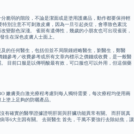
十分脆弱的階段，不論是潔面或是塗用護膚品，動作都要保持輕
要特別注意不可刺激皮膚，因為一旦引起炎症，會導致色素沈
而改變顏色深淺。 雀斑有遺傳性，幾歲的小朋友也可出現雀斑，
發生在深色皮膚人士面上。
提及的任何醫生，包括但並不局限鍾經略醫生，劉醫生，鄭醫
價錢參考／收費參考或所有文章內標示之價錢或收費，是一般醫
。 目前口服是以傳明酸最有效，可口服也可以外用，但這個藥
MBO 嫩膚美白激光療程考慮到每人獨特需要，每次療程均使用兩
膚上塗上足夠的防曬產品。
沒有確實的醫學證據證明肝斑與肝臟功能異常有關。 而肝斑真
等6大主因有關。 去斑醫生 首先，千萬不要強行去除結焦，讓