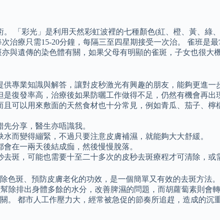
術。 「彩光」是利用天然彩虹波裡的七種顏色(紅、橙、黃、綠
次治療只需15-20分鐘，每隔三至四星期接受一次治。 雀班
斑亦與遺傳的染色體有關，如果父母有明顯的雀斑，子女也很大機
提供專業知識與解答，讓對皮秒激光有興趣的朋友，能夠更進一
但是復發率高，治療後如果防曬工作做得不足，仍然有機會再出
而且可以用來敷面的天然食材也十分常見，例如青瓜、茄子、檸
錯先分享，醫生亦唔識我。
缺水而變得繃緊，不過只要注意皮膚補濕，就能夠大大舒緩。
都會在一兩天後結成痂，然後慢慢脫落。
秒去斑，可能也需要十至二十多次的皮秒去斑療程才可清除，或
除色斑、預防皮膚老化的功效，是一個簡單又有效的去斑方法。
可以幫除排出身體多餘的水分，改善脾濕的問題，而胡蘿蔔素則會
關。 都市人工作壓力大，經常被急促的節奏所追趕，造成的沉重