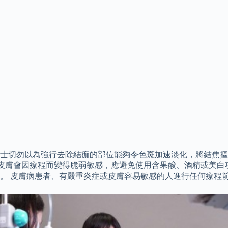
士切勿以為強行去除結痂的部位能夠令色斑加速淡化，將結焦摳
上皮膚會因療程而變得脆弱敏感，應避免使用含果酸、酒精或美白
。 皮膚病患者、有嚴重炎症或皮膚容易敏感的人進行任何療程