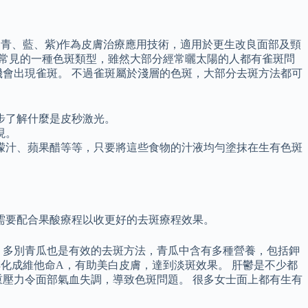
、青、藍、紫)作為皮膚治療應用技術，適用於更生改良面部及頸
是最常見的一種色斑類型，雖然大部分經常曬太陽的人都有雀斑問
會出現雀斑。 不過雀斑屬於淺層的色斑，大部分去斑方法都可
步了解什麼是皮秒激光。
現。
檬汁、蘋果醋等等，只要將這些食物的汁液均勻塗抹在生有色斑
需要配合果酸療程以收更好的去斑療程效果。
 多別青瓜也是有效的去斑方法，青瓜中含有多種營養，包括鉀
轉化成維他命A，有助美白皮膚，達到淡斑效果。 肝鬱是不少都
壓力令面部氣血失調，導致色斑問題。 很多女士面上都有生有