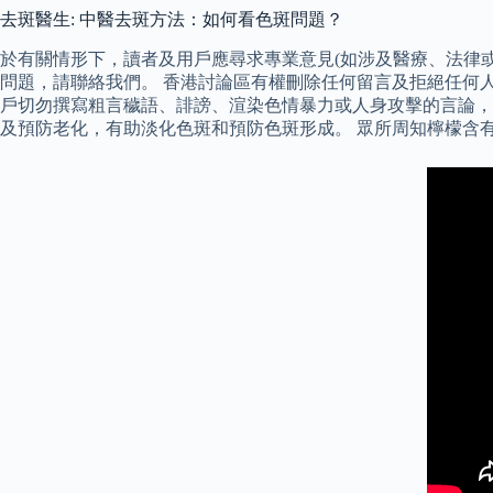
去斑醫生: 中醫去斑方法：如何看色斑問題？
於有關情形下，讀者及用戶應尋求專業意見(如涉及醫療、法律
問題，請聯絡我們。 香港討論區有權刪除任何留言及拒絕任何人
戶切勿撰寫粗言穢語、誹謗、渲染色情暴力或人身攻擊的言論，
及預防老化，有助淡化色斑和預防色斑形成。 眾所周知檸檬含