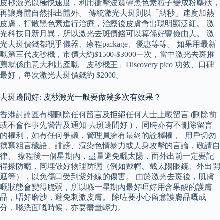
皮秒激光以極快速度，利用衝擊波震碎黑色素粒子變成粉塵狀，
再讓身體自然排出體外。 傳統激光去斑則以「納秒」速度加熱
皮膚，打散黑色素進行治療，治療後皮膚會出現明顯泛紅。 激
光科技日新月異，所以激光去斑價錢可以算係好豐儉由人。 激
光去斑價錢都視乎儀器、療程package、優惠等等。 如果用最新
嘅第三代皮秒機，市價大約$1500-$3000一次，當中激光去斑推
薦就係由意大利出產嘅「皮秒機王」Discovery pico 功效、口碑
最好，每次激光去斑價錢約 $2000。
去斑邊間好: 皮秒激光一般要做幾多次有效果？
香港討論區有權刪除任何留言及拒絕任何人士上載留言 (刪除前
或不會作事先警告及通知 去斑邊間好 )， 同時亦有不刪除留言
的權利，如有任何爭議，管理員擁有最終的詮釋權 。 用戶切勿
撰寫粗言穢語、誹謗、渲染色情暴力或人身攻擊的言論，敬請自
律。 療程後一個星期內，盡量避免曬太陽，而外出前一定要記
得搽防曬，同埋做好物理防曬（例如戴帽、戴太陽眼鏡、外出開
遮等），以免傷口受到紫外線的傷害。 由於激光去斑後，肌膚
嘅狀態會變得脆弱，所以喺一星期內最好唔好用含果酸的護膚
品，唔好磨沙，避免刺激皮膚。 除咗要小心留意護膚品嘅成
分，喺洗面嘅時候，亦要盡量輕力。