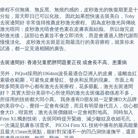
療程不但無痛、無反黑、無燒灼感的，皮秒激光的恢復期更是十
分短，當天即日已可以化妝。 因此如果想快速去斑美白，Toby
去斑邊間好 非常值得推薦皮秒激光療程。 因為皮秒激光與傳統
激光唔同：皮秒激光唔會使色素在皮膚表面結痂。 所以做完皮
秒激光後，該部位色素並不會立即消失，而是會通過人體代謝而
慢慢淡化。 皮秒激光去斑是近期最流行的美容療程，就算你未
試過，都一定見過相關的廣告。
去斑邊間好: 香港兒童肥胖問題要正視 或會長不高、患重病
另外，PiQo4採用的1064nm波長最適合亞洲人的皮膚，遠離血紅
素吸收範圍，可避免皮膚發紅、發炎和反黑的現象。 市面上有
咁多間美容中心都有激光去斑療程，花多眼亂，激光去斑邊間
好？ 其實大部分美容中心所使用的激光去斑儀器都係差不多，
所採用的技術都大同小異。 我身邊有D朋友就一定要揀D大品牌
的美容中心，覺得一定會有保證，而且有明星做代言人，信心都
會大D，咁當然，激光去斑價錢就一定會相對地高。 同時加入
Frim XL獨創技術，去斑同時提升緊緻、減少皺紋及收細毛孔 ，
一次滿足肌膚各項需求。 PICO4 Firm XL 技術中擁有的最高能量
且最大15mm光斑點，能針對深淺不一的凹凸洞快速撫平，還原