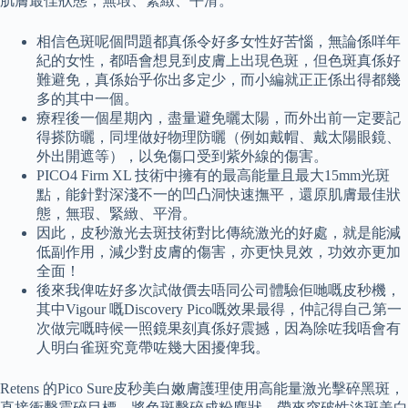
肌膚最佳狀態，無瑕、緊緻、平滑。
相信色斑呢個問題都真係令好多女性好苦惱，無論係咩年
紀的女性，都唔會想見到皮膚上出現色斑，但色斑真係好
難避免，真係始乎你出多定少，而小編就正正係出得都幾
多的其中一個。
療程後一個星期內，盡量避免曬太陽，而外出前一定要記
得搽防曬，同埋做好物理防曬（例如戴帽、戴太陽眼鏡、
外出開遮等），以免傷口受到紫外線的傷害。
PICO4 Firm XL 技術中擁有的最高能量且最大15mm光斑
點，能針對深淺不一的凹凸洞快速撫平，還原肌膚最佳狀
態，無瑕、緊緻、平滑。
因此，皮秒激光去斑技術對比傳統激光的好處，就是能減
低副作用，減少對皮膚的傷害，亦更快見效，功效亦更加
全面！
後來我俾咗好多次試做價去唔同公司體驗佢哋嘅皮秒機，
其中Vigour 嘅Discovery Pico嘅效果最得，仲記得自己第一
次做完嘅時候一照鏡果刻真係好震撼，因為除咗我唔會有
人明白雀斑究竟帶咗幾大困擾俾我。
Retens 的Pico Sure皮秒美白嫩膚護理使用高能量激光擊碎黑斑，
直接衝擊震碎目標，將色斑擊碎成粉塵狀，帶來突破性淡斑美白