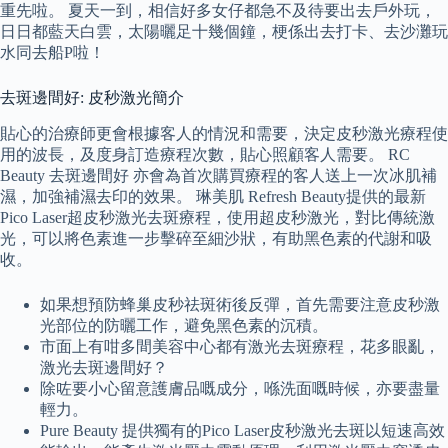
重先啦。 夏天一到，相信好多女仔都急不及待要出去戶外玩，
日日都藍天白雲，太陽曬足十幾個鐘，梗係出去打卡、去沙灘玩
水同去船P啦！
去斑邊間好: 皮秒激光簡介
貼心的治療師更會根據客人的情況和需要，決定皮秒激光療程使
用的波長，及度身訂造療程次數，貼心照顧客人需要。 RC
Beauty 去斑邊間好 亦會為首次購買療程的客人送上一次冰肌補
濕，加強補濕去印的效果。 琳美肌 Refresh Beauty提供的最新
Pico Laser超皮秒激光去斑療程，使用超皮秒激光，對比傳統激
光，可以將色素進一步擊碎至細沙狀，有助黑色素的代謝和吸
收。
如果想預防蜂巢皮秒祛斑術後反彈，首先需要注意皮秒激
光部位的防曬工作，避免黑色素的沉積。
市面上有咁多間美容中心都有激光去斑療程，花多眼亂，
激光去斑邊間好？
除咗要小心留意護膚品嘅成分，喺洗面嘅時候，亦要盡量
輕力。
Pure Beauty 提供獨有的Pico Laser皮秒激光去斑以短速高效