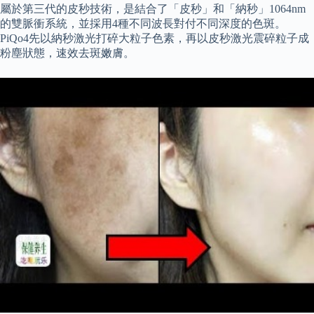
屬於第三代的皮秒技術，是結合了「皮秒」和「納秒」1064nm
的雙脈衝系統，並採用4種不同波長對付不同深度的色斑。
PiQo4先以納秒激光打碎大粒子色素，再以皮秒激光震碎粒子成
粉塵狀態，速效去斑嫩膚。