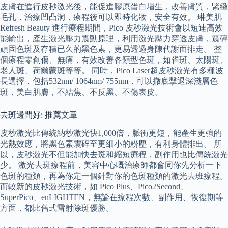
皮膚在進行皮秒激光後，能促進膠原蛋白增生，改善膚質，緊緻
毛孔，治療凹凸洞，療程後可以即時化妝，安全有效。 琳美肌
Refresh Beauty 進行療程期間，Pico 皮秒激光技術會以短速高效
能輸出，產生激光壓力震動原理，利用激光壓力穿透皮膚，震碎
頑固色斑及存積已久的黑色素，更易透過身陳代謝而排走。 整
個療程零創傷、無痛，有效改善各類型色斑，如雀斑、太陽斑、
老人斑、荷爾蒙斑等等。 同時，Pico Laser超皮秒激光有多種波
長選擇，包括532nm/ 1064nm/ 755nm，可以撤底擊退深淺層色
斑，美白肌膚，不結焦、不反黑、不傷表皮。
去斑邊間好: 推薦文章
皮秒激光比傳統納秒激光快1,000倍，脈衝更短，能產生更強的
光熱效應，將黑色素震碎至更細小的粉塵，有利身體排出。 所
以，皮秒激光不但能加快去斑和縮短療程，副作用也比傳統激光
少。 激光去斑療程前，美容中心嘅治療師都會同你先分析一下
色斑的種類，再為你定一個針對你的色斑種類的激光去班療程。
而較新的皮秒激光技術，如 Pico Plus、Pico2Second、
SuperPico、enLIGHTEN，無論在療程次數、副作用、恢復期等
方面，都比舊式雷射除斑優勝。