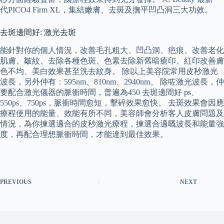
代PICO4 Firm XL，集結嫩膚、去斑及撫平凹凸洞三大功效。
去斑邊間好: 激光去斑
能針對你的個人情況，改善毛孔粗大、凹凸洞、疤痕、改善老化
肌膚、皺紋、去除各種色斑、色素去除新舊暗瘡印、紅印改善膚
色不均、美白效果甚至洗去紋身。 除以上美容院常用皮秒激光
波長，另外仲有：595nm、810nm、2940nm。 除咗激光波長，仲
要配合激光儀器的脈衝時間，普遍為450 去斑邊間好 ps、
550ps、750ps，脈衝時間愈短，擊碎效果愈快。 去斑效果會因應
療程使用的能量、效能有所不同，美容師會分析客人皮膚問題及
情況，為你揀選適合的皮秒激光療程，揀選合適嘅波長和能量強
度，再配合理想脈衝時間，才能達到最佳效果。
PREVIOUS
NEXT