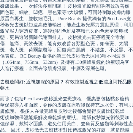
嫩膚效果，一次解決多重問題！ 皮秒激光療程能夠有效改善頑
固色斑、細紋、凹疤、黑色素等4大煩惱，可同時刺激皮膚內膠
原蛋白再生，並收細毛孔。 Pure Beauty 提供獨有的Pico Laser皮
秒激光去斑以短速高效能輸出，能產生激光壓力震動原理，利用
激光壓力穿透皮膚，震碎頑固色斑及存積已久的色素至粉塵狀
態，更易透過新陳代謝而排走。 皮秒激光去斑療程完全零創
傷、無痛、高效去斑，能有效改善各類型色斑，如雀斑、太陽
斑、老人斑、荷爾蒙斑等，回復美白肌膚，不結焦、不反黑、不
傷表皮。 RC Beauty 提供的第三代皮秒激光採用3種不同波長
（1064nm、755nm、532nm）及擁有130個蜂巢鏡的治療頭為客
人進行療程，全面去除肌膚淺層、中層及深層色斑。
去斑邊間好: 近視加深的原因？ 有效控製近視之低濃度阿托品眼
藥水
而除了包括Pico Laser皮秒激光去斑療程，優惠更包括黏多糖精
華保濕導入和面膜，令你的皮膚在療程後保持充足水份，有利肌
膚修護。 很多人在做完蜂巢皮秒之後都會覺得皮膚比較乾燥，
術後加強保濕能緩解皮膚乾燥的症狀。 建議皮秒激光術後要加
強保濕，敷補水面膜，避免使用美白、去角質及酸類等刺激性產
品。 因此，皮秒激光去斑技術對比傳統激光的好處，就是能減