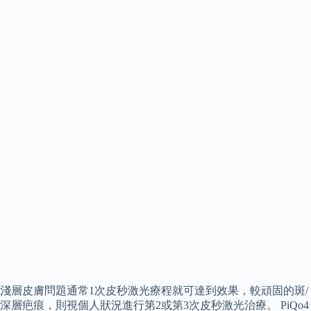
淺層皮膚問題通常1次皮秒激光療程就可達到效果，較頑固的斑/
深層疤痕，則視個人狀況進行第2或第3次皮秒激光治療。 PiQo4