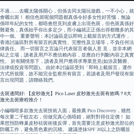
不過……去曬太陽係開心，但係去同太陽玩遊戲，一不小心，就
會曬出斑！ 相信色斑呢個問題都真係令好多女性好苦惱，無論
係咩年紀的女性，都唔會想見到皮膚上出現色斑，但色斑真係好
難避免，真係始乎你出多定少，而小編就正正係出得都幾多的其
中一個。 重要聲明：本討論區是以即時上載留言的方式運作，
香港討論區對所有留言的真實性、完整性及立場等，不負任何法
律責任。 而一切留言之言論只代表留言者個人意 見，並非本網
站之立場，讀者及用戶不應信賴內容，並應自行判斷內容之真實
性。 於有關情形下，讀者及用戶應尋求專業意見(如涉及醫療、
法律或投資等問題)。 由於本討論區受到「即時上載留言」運作
方式所規限，故不能完全監察所有留言，若讀者及用戶發現有留
言出現問題，請聯絡我們。
去斑邊間好: 【皮秒激光】Pico Laser 皮秒激光去斑有效嗎？8大
激光去斑療程推介！
小編喺咁多款激光去斑技術入面，最推薦 Pico Discovery，雖然
每次要二千蚊左右，但做完真心係唔錯，絕對對得住定價！ 如
果想預防蜂巢皮秒祛斑術後反彈，首先需要注意皮秒激光部位的
防曬工作，避免黑色素的沉積。 建議塗抹SPF 30以上之防曬並