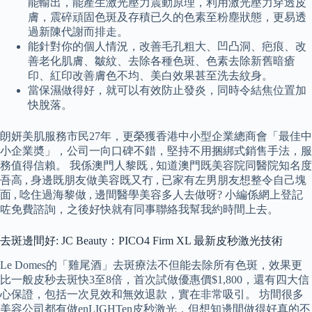
能輸出，能產生激光壓力震動原理，利用激光壓力穿透皮
膚，震碎頑固色斑及存積已久的色素至粉塵狀態，更易透
過新陳代謝而排走。
能針對你的個人情況，改善毛孔粗大、凹凸洞、疤痕、改
善老化肌膚、皺紋、去除各種色斑、色素去除新舊暗瘡
印、紅印改善膚色不均、美白效果甚至洗去紋身。
當保濕做得好，就可以有效防止發炎，同時令結焦位置加
快脫落。
朗妍美肌服務市民27年，更榮獲香港中小型企業總商會「最佳中
小企業奬」，公司一向口碑不錯，堅持不用捆綁式銷售手法，服
務值得信賴。 我係澳門人黎既 , 知道澳門既美容院同醫院知名度
吾高 , 身邊既朋友做美容既又冇 , 已家有左男朋友想整令自己塊
面 , 唸住過海黎做 , 邊間醫學美容多人去做呀? 小編係網上登記
咗免費諮詢，之後好快就有同事聯絡我幫我約時間上去。
去斑邊間好: JC Beauty：PICO4 Firm XL 最新皮秒激光技術
Le Domes的「雞尾酒」去斑療法不但能去除所有色斑，效果更
比一般皮秒去斑快3至8倍，首次試做優惠價$1,800，還有四大信
心保證，包括一次見效和無效退款，實在非常吸引。 坊間很多
美容公司都有做enLIGHTen皮秒激光，但想知邊間做得好真的不