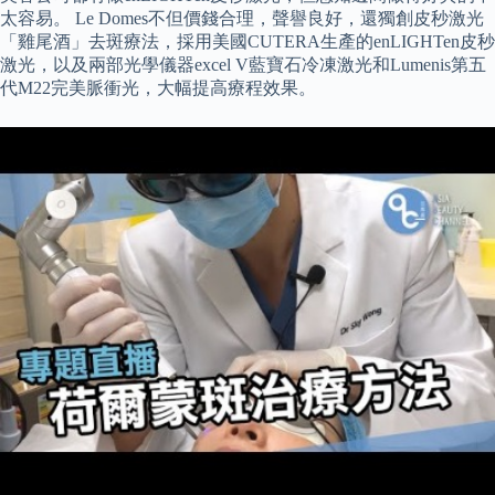
太容易。 Le Domes不但價錢合理，聲譽良好，還獨創皮秒激光
「雞尾酒」去斑療法，採用美國CUTERA生產的enLIGHTen皮秒
激光，以及兩部光學儀器excel V藍寶石冷凍激光和Lumenis第五
代M22完美脈衝光，大幅提高療程效果。