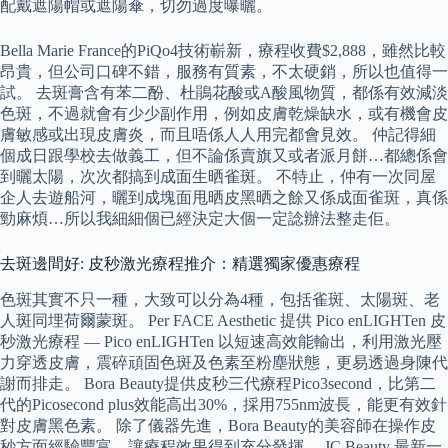
配戴遮陽帽或遮陽傘，切勿過度曝曬。
Bella Marie France的PiQo4技術嶄新，療程收費$2,888，雖然比較
昂貴，但公司口碑不錯，服務有質素，不太硬銷，所以也值得一
試。 去斑膏含有苯二酚、杜鵑花酸或A酸風物質，都係有效減淡
色斑，不過就會有少少副作用，例如皮膚乾燥缺水，或有機會皮
膚敏感或出現皮膚炎，而且唔係人人用完都會見效。 仲記得細
個成日跟學校去做義工，但不論係賣旗又或者派月餅…都總係會
到曬太陽，次次都搞到成面生晒雀斑。 不特止，仲有一次同屋
企人去遊船河，曬到成塊面甩晒皮黑晒之餘又係成面雀斑，真係
勁麻煩…所以我細細個已經決定大個一定諗辦法整走佢。
去斑邊間好: 皮秒激光療程推介：精選獨家優惠療程
色斑其實不只一種，大致可以分為4種，包括雀斑、太陽斑、老
人斑同埋荷爾蒙斑。 Per FACE Aesthetic 提供 Pico enLIGHTen 皮
秒激光療程 — Pico enLIGHTen 以短速高效能輸出，利用激光壓
力穿透皮膚，震碎頑固色斑及色素至粉塵狀態，更易透過身陳代
謝而排走。 Bora Beauty提供皮秒三代療程Pico3second，比第二
代的Picosecond plus效能高出30%，採用755nm波長，能更有效針
對皮膚黑色素。 除了儀器先進，Bora Beauty的美容師在操作皮
秒方面經驗豐富，讓療程效果得到充分發揮。 JC Beauty 最新一