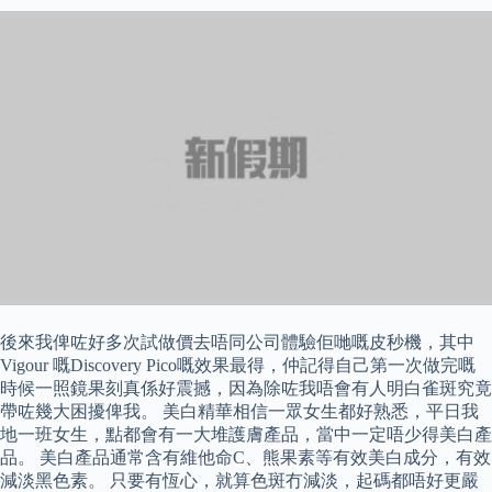
後來我俾咗好多次試做價去唔同公司體驗佢哋嘅皮秒機，其中
Vigour 嘅Discovery Pico嘅效果最得，仲記得自己第一次做完嘅
時候一照鏡果刻真係好震撼，因為除咗我唔會有人明白雀斑究竟
帶咗幾大困擾俾我。 美白精華相信一眾女生都好熟悉，平日我
地一班女生，點都會有一大堆護膚產品，當中一定唔少得美白產
品。 美白產品通常含有維他命C、熊果素等有效美白成分，有效
減淡黑色素。 只要有恆心，就算色斑冇減淡，起碼都唔好更嚴