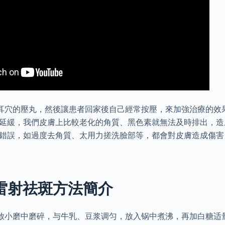
耳穴的壓丸，然後讓患者回家後自己經常按壓，來加強治療的效
周期延緩，我們皮膚上比較老化的角質、黑色素就無法及時排出，
法錯誤，如過度去角質、太用力搓洗臉部等，都會對皮膚造成傷
 雷射祛斑方法簡介
放小磨中磨碎，与牛乳、豆浆调匀，放入锅中煮沸，再加白糖适