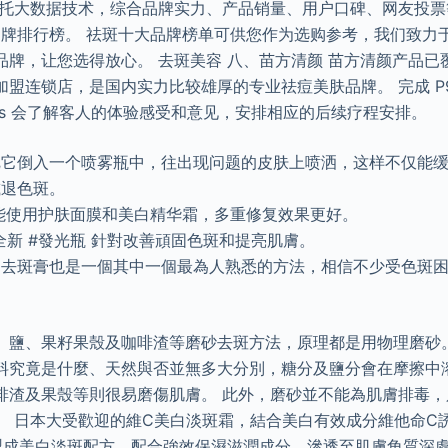
依托大数据技术，综合品牌实力、产品销量、用户口碑、网友投
大品牌排行榜。 祛斑十大品牌榜单可供您作为选购参考，我们致力
品牌，让您选得放心。 去斑美容 八、苗方清颜 苗方清颜产品已
盟连锁店，是国内实力比较雄厚的专业祛痘美肤品牌。 完成 P
r Clinics 会了解客人的体验感受和意见，安排相应的后续疗程安排。
把它倒入一个喷雾瓶中，往出现问题的皮肤上喷洒，这样不仅能
减退色斑。
能使用护肤面膜和美白精华霜，多重修复效果更好。
cals全新 #發光瓶 針對改善頑固色斑和提亮肌膚。
，去斑膏也是一個其中一個最為人熟悉的方法，相信不少受色斑
、鹽、果籽果殼及咖啡渣等磨砂去斑方法，原理都是用物理磨砂
料究竟是什麼、天然與否並無多大分別，糖分及鹽分會在摩擦中
啡渣及果殼等則很易磨傷肌膚。 此外，磨砂並不能為肌膚排毒，
。 日本大受歡迎的維C美白淡斑霜，結合美白有效成分維他命C
製成美白淡斑配方，配合強效保濕滋潤成分，滲透至肌膚角質深