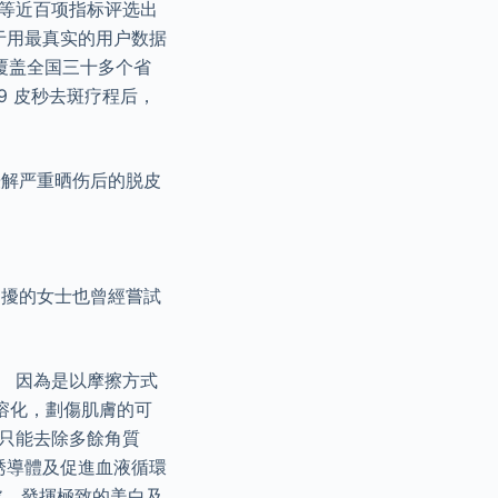
票等近百项指标评选出
于用最真实的用户数据
覆盖全国三十多个省
9 皮秒去斑疗程后，
缓解严重晒伤后的脱皮
困擾的女士也曾經嘗試
。 因為是以摩擦方式
溶化，劃傷肌膚的可
只能去除多餘角質
誘導體及促進血液循環
處，發揮極致的美白及