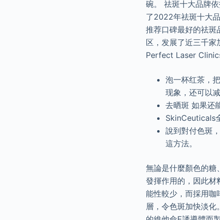
碗。 祛斑十大品牌
了2022年祛斑十
推荐口碑最好的祛斑
区，发展了近三千家加
Perfect Lase
泡一杯红茶，
现象，还可以
去晒斑 如果还
SkinCeuti
說到對付色斑
這方法。
無論是什麼顏色的糖
發揮作用的，因此材
能性較少，而採用咖
層，令色斑加快淡化
的維他命E誘導體而