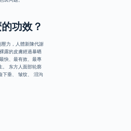
麼的功效？
到壓力，人體新陳代謝
 裸露的皮膚經過暴晒
今最快、最有效、最專
生。 东方人面部轮廓
下垂、 皱纹、 泪沟