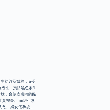
產生幼紋及皺紋，充分
通透性，預防黑色素生
甘肽，會使皮膚內的酪
生黃褐斑。 而維生素
成。 婦女懷孕後，