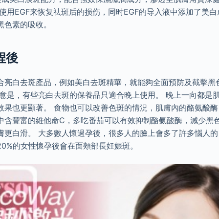
使用EGF来恢复祛斑后的损伤，同时EGF的导入液中添加了美
黑色素的吸收。
程後
合亮白去斑產品，例如美白去斑精華，就能夠全面預防及截擊黑
留意是，有些亮白去斑的保養品只適合晚上使用。 晚上一向都是
果也更顯著。 食物也可以改善色斑的情況，肌膚內的酪氨酸酶（tyr
中含豐富的維他命C，多吃番茄可以有效抑制酪氨酸酶，減少黑
膚更白滑。 大多數人懷過孕後，很多人的臉上會多了許多惱人
20%的女性懷孕後會在面頰部長妊娠斑。