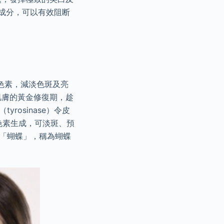
白成分，可以有效阻断
色素，減淡色斑及亮
肌膚的黃金修復期，趁
osinase）令皮
色素生成，可淡斑、預
的「蝴蝶」，稱為蝴蝶