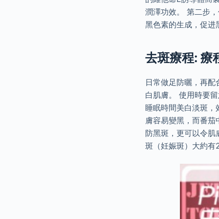
潤澤功效。 第二步，
黑色素的生成，促进
去斑療程: 療
日常做足防曬，再配
白肌膚。 使用時要
睡眠時間美白淡斑，效
膚容易變黑，而番茄
防黑斑，更可以令肌
斑（妊娠斑）大約有