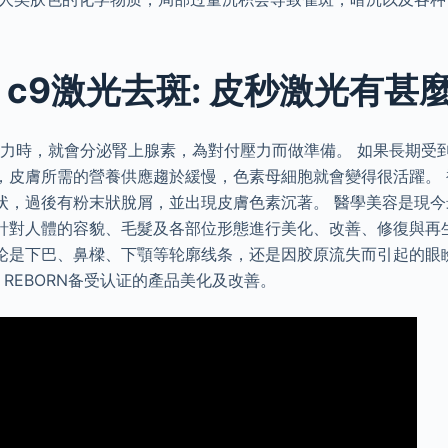
 c9激光去斑: 皮秒激光有甚
壓力時，就會分泌腎上腺素，為對付壓力而做準備。 如果長期受
，皮膚所需的營養供應趨於緩慢，色素母細胞就會變得很活躍。
状，過後有粉末狀脫屑，並出現皮膚色素沉著。 醫學美容是現
針對人體的容貌、毛髮及各部位形態進行美化、改善、修復與再
论是下巴、鼻樑、下顎等轮廓线条，还是因胶原流失而引起的眼瞼
 REBORN备受认证的產品美化及改善。