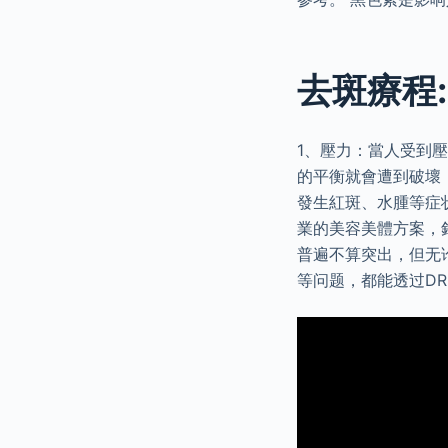
去斑療程:
1、壓力：當人受到
的平衡就會遭到破壞
發生紅斑、水腫等症
業的美容美體方案，
普遍不算突出，但无
等问题，都能透过DR