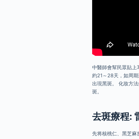
中醫師會幫民眾貼上
約21～28天，如
出現黑斑。 化妝方
斑。
去斑療程:
先将核桃仁、黑芝麻