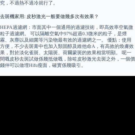
究，不過熱不過冷就行了。
去斑機家用: 皮秒激光一般要做幾多次有效果？
HEPA過濾網：市面其中一個通用的過濾技術，即高效率空氣微
粒子過濾網。 可以隔離空氣中97%超過0.3微米的粒子，是煙
霧、灰塵以及細菌等污染物最有效的過濾網之一。 優點：使用
方便，不少去斑膏中也加入類固醇及維他命A，有高效的煥膚效
果，對於淡化雀斑、太陽斑、荷爾蒙斑的效果相當明顯。 呢一
間嘅皮秒去斑試做係幾抵做嘅，除咗皮秒激光去斑之外，一個價
錢仲可以做埋Hifu瘦面，確實係幾吸引。