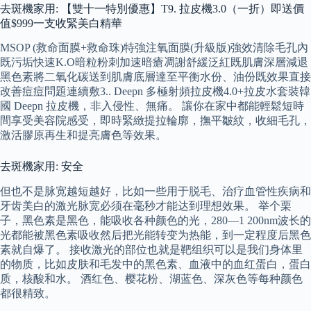
去斑機家用: 【雙十一特別優惠】T9. 拉皮機3.0（一折）即送價
值$999一支收緊美白精華
MSOP (救命面膜+救命珠)特強注氧面膜(升級版)強效清除毛孔內
既污垢快速K.O暗粒粉刺加速暗瘡凋謝舒緩泛紅既肌膚深層減退
黑色素將二氧化碳送到肌膚底層達至平衡水份、油份既效果直接
改善痘痘問題連續敷3.. Deepn 多極射頻拉皮機4.0+拉皮水套裝韓
國 Deepn 拉皮機，非入侵性、無痛。 讓你在家中都能輕鬆短時
間享受美容院感受，即時緊緻提拉輪廓，撫平皺紋，收細毛孔，
激活膠原再生和提亮膚色等效果。
去斑機家用: 安全
但也不是脉宽越短越好，比如一些用于脱毛、治疗血管性疾病和
牙齿美白的激光脉宽必须在毫秒才能达到理想效果。 举个栗
子，黑色素是黑色，能吸收各种颜色的光，280—1 200nm波长的
光都能被黑色素吸收然后把光能转变为热能，到一定程度后黑色
素就自爆了。 接收激光的部位也就是靶组织可以是我们身体里
的物质，比如皮肤和毛发中的黑色素、血液中的血红蛋白，蛋白
质，核酸和水。 酒红色、樱花粉、湖蓝色、深灰色等每种颜色
都很精致。