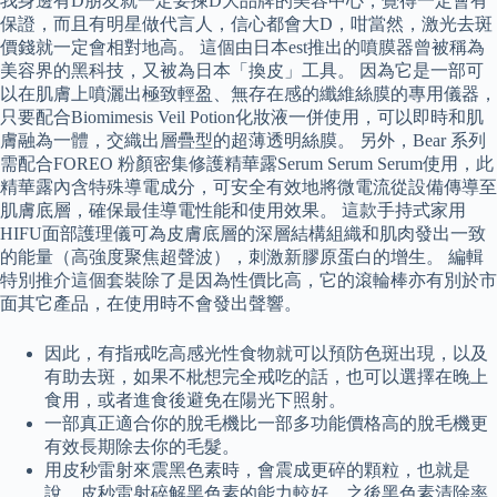
我身邊有D朋友就一定要揀D大品牌的美容中心，覺得一定會有
保證，而且有明星做代言人，信心都會大D，咁當然，激光去斑
價錢就一定會相對地高。 這個由日本est推出的噴膜器曾被稱為
美容界的黑科技，又被為日本「換皮」工具。 因為它是一部可
以在肌膚上噴灑出極致輕盈、無存在感的纖維絲膜的專用儀器，
只要配合Biomimesis Veil Potion化妝液一併使用，可以即時和肌
膚融為一體，交織出層疊型的超薄透明絲膜。 另外，Bear 系列
需配合FOREO 粉顏密集修護精華露Serum Serum Serum使用，此
精華露內含特殊導電成分，可安全有效地將微電流從設備傳導至
肌膚底層，確保最佳導電性能和使用效果。 這款手持式家用
HIFU面部護理儀可為皮膚底層的深層結構組織和肌肉發出一致
的能量（高強度聚焦超聲波），刺激新膠原蛋白的增生。 編輯
特別推介這個套裝除了是因為性價比高，它的滾輪棒亦有別於市
面其它產品，在使用時不會發出聲響。
因此，有指戒吃高感光性食物就可以預防色斑出現，以及
有助去斑，如果不枇想完全戒吃的話，也可以選擇在晚上
食用，或者進食後避免在陽光下照射。
一部真正適合你的脫毛機比一部多功能價格高的脫毛機更
有效長期除去你的毛髮。
用皮秒雷射來震黑色素時，會震成更碎的顆粒，也就是
說，皮秒雷射碎解黑色素的能力較好，之後黑色素清除率