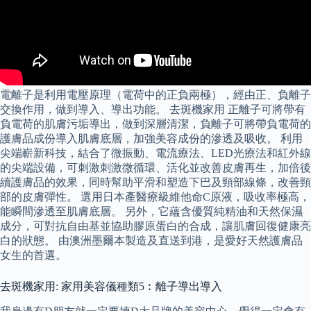
電離子是利用電壓原理（電荷中的正負兩極），經由正、負離子
交換作用，做到導入、導出功能。 去斑機家用 正離子可將帶有
負電荷的肌膚污垢導出，做到深層清潔，負離子可將帶負電荷的
護膚品成份導入肌膚底層，加強美容成份的滲透及吸收。 利用
尖端嶄新科技，結合了微振動、電流療法、LED光療法和紅外線
的尖端設備，可刺激刺激微循環、活化並改善皮膚再生，加倍後
續護膚品的效果，同時幫助平滑和塑造下巴及頸部線條，改善頸
部的皮膚彈性。 選用日本產醫療級維他命C原液，吸收率極高，
能瞬間滲透至肌膚底層。 另外，它蘊含優質純精油和天然保濕
成分，可對抗自由基並協助膠原蛋白的合成，讓肌膚回復健康亮
白的狀態。 由澳洲墨爾本製造及直送到港，是愛好天然護膚品
女生的首選。
去斑機家用: 家用美容儀種類5︰離子導出導入