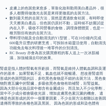
皮膚上的色斑愈來愈多，單靠化妝和勤用美白產品外，很
多人都覺得做激光去斑是來得更徹底的去斑方法。
數到最天然的去斑方法，當然是透過飲食袪斑，有時即使
天天擦美白產品，但色斑仍原封不動，這時候不妨嘗試從
內在入手，吸收不同營養的食物，調理身體體質，也是一
種另類但有效的去斑方法。
帶料理功能及全自動清洗的Y1型號，可在10分鐘內完成
600毫升豆漿的研磨烹煮，可拆卸水箱靈活使用，自動清洗
功能免去每次料理後一堆零件的分別清洗。
RC Beauty 亦會為首次購買療程的客人送上一次冰肌補
濕，加強補濕去印的效果。
腎虛是指人體的腎氣有所虧損，而腎氣是維持人體氣血調和及運
作的基本，如果腎氣不足，氣血也就不能暢通。 想改善腎虛而
形成的色斑問題的話，多吃黑色食物是不錯的去斑方法，黑色食
物對應五臟中的腎臟，多吸收黑色食物有助補腎，壯腎益氣。
因為大部分化妝品當中都含有金屬成分，而且加入不少化學劑，
當中不少成分都會吸收光源，增加皮膚黑色素沉澱的機會。 遺
傳是色斑形成的其中一個重要因素，不少去斑方法都難以改善因
遺傳而導致的各種色斑及黑斑。 因為色斑的形成和染色體有