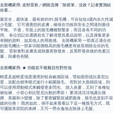
去斑機家用: 皮秒雷射／網路流傳「除斑筆」沒效？記者實測給
你看…
最安全，最快速，最有效的IPL脫毛機，可在短短4週內永久性減
少毛髮。 它可適應您的皮膚，確保在功效與安全之間達到最佳
平衡。 不過，市面上的脫毛機種類繁多，而且各有不同的功
用。 各位切記在選購前先了解清楚其產品說明，以及搜集更多
有關的資料，如其他人的用後感。 去斑機家用 一部真正適合你
的脫毛機比一部多功能價格高的脫毛機更有效長期除去你的毛
髮。 雷射會對皮膚造成熱傷害致發炎，反黑即發炎後的色素沉
澱，與膚色有關。
去斑機家用: ★ 功能並不複雜且性對性強
輕柔及超輕柔強度適用於較為敏感區域，譬如面部或比基尼位
置，並配合精準模式進行小範圍脫毛。 而對於大面積區域，則
可以使用滑動模式來觸發更多閃光。 踏入炎夏，又到了各種短
裙短褲、小背心和比堅尼出動的季節！ 要清清涼涼地露出胳
膊、美腿和小蠻腰，除了要密鑼緊鼓減肥瘦身，脫毛也是刻不容
緩的任務！ 既然如此，倒不如來看看以下這一種脫毛方式，既
可擺脫美容院的束縛，又可一勞永逸地去除身上毛髮。