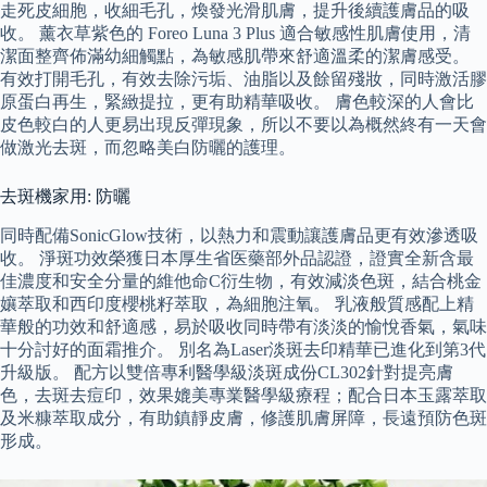
走死皮細胞，收細毛孔，煥發光滑肌膚，提升後續護膚品的吸
收。 薰衣草紫色的 Foreo Luna 3 Plus 適合敏感性肌膚使用，清
潔面整齊佈滿幼細觸點，為敏感肌帶來舒適溫柔的潔膚感受。
有效打開毛孔，有效去除污垢、油脂以及餘留殘妝，同時激活膠
原蛋白再生，緊緻提拉，更有助精華吸收。 膚色較深的人會比
皮色較白的人更易出現反彈現象，所以不要以為概然終有一天會
做激光去斑，而忽略美白防曬的護理。
去斑機家用: 防曬
同時配備SonicGlow技術，以熱力和震動讓護膚品更有效滲透吸
收。 淨斑功效榮獲日本厚生省医藥部外品認證，證實全新含最
佳濃度和安全分量的維他命C衍生物，有效減淡色斑，結合桃金
孃萃取和西印度櫻桃籽萃取，為細胞注氧。 乳液般質感配上精
華般的功效和舒適感，易於吸收同時帶有淡淡的愉悅香氣，氣味
十分討好的面霜推介。 別名為Laser淡斑去印精華已進化到第3代
升級版。 配方以雙倍專利醫學級淡斑成份CL302針對提亮膚
色，去斑去痘印，效果媲美專業醫學級療程；配合日本玉露萃取
及米糠萃取成分，有助鎮靜皮膚，修護肌膚屏障，長遠預防色斑
形成。