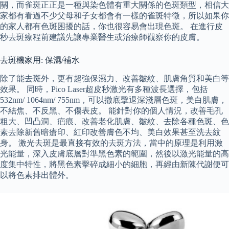
關，而雀斑正正是一種與染色體有重大關係的色斑類型，相信大
家都有看過不少父母和子女都會有一樣的雀斑特徵，所以如果你
的家人都有色斑困擾的話，你也很容易會出現色斑。 在進行皮
秒去斑療程前建議先讓專業醫生或治療師觀察你的皮膚。
去斑機家用: 保濕/補水
除了能去斑外，更有超強保濕力、改善皺紋、肌膚角質和美白等
效果。 同時，Pico Laser超皮秒激光有多種波長選擇，包括
532nm/ 1064nm/ 755nm，可以撤底擊退深淺層色斑，美白肌膚，
不結焦、不反黑、不傷表皮。 能針對你的個人情況，改善毛孔
粗大、凹凸洞、疤痕、改善老化肌膚、皺紋、去除各種色斑、色
素去除新舊暗瘡印、紅印改善膚色不均、美白效果甚至洗去紋
身。 激光去斑是最直接有效的去斑方法，當中的原理是利用激
光能量，深入皮膚底層對準黑色素的範圍，然後以激光能量的高
度集中特性，將黑色素擊碎成細小的細胞，再經由新陳代謝便可
以將色素排出體外。