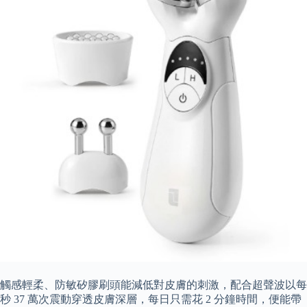
觸感輕柔、防敏矽膠刷頭能減低對皮膚的刺激，配合超聲波以每
秒 37 萬次震動穿透皮膚深層，每日只需花 2 分鐘時間，便能帶