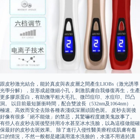
跟皮秒激光結合，能於真皮與表皮層之間產生LIOBs（激光誘導
光學分解），並形成超微細小孔，刺激肌膚自我修復再生，生產
更多膠原蛋白，有助撫平粗大毛孔、微凹痘印、水痘印、凹凸
洞。 以目前最短脈衝時間，配合雙波長（532nm及1064nm），
極速、高效而安全去除各種表淺或深層頑固色斑。 皮秒去斑後
好像有很多「絕不能做」的禁忌，其驚嚇程度媲美鬼故事了。
有些人在皮秒去斑後堅持用冷水甚至冰水洗臉，以為這樣做能確
保最好的皮秒去斑效果。 除了進行入侵性醫美療程或肌膚有傷
口的情況，不然一般都是建議用溫水洗臉的，水溫不用過於講