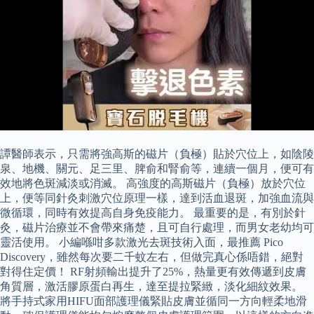
譚醫師表示，只需將強高斯的磁片（負極）貼於穴位上，如陰陵
泉、地機、關元、足三里、脾俞和腎俞等，連續一個月，便可有
效地將色斑減淡或消滅。 高強度的高斯磁片（負極）放於穴位
上，便等同針灸刺激穴位原理一樣，達到活血退斑，加強血流與
微循環，同時有效提高自身免疫能力。 最重要的是，有別於針
灸，磁片治療並不會帶來痛楚，且可自行處理，而男女老幼均可
靈活使用。 小編喺咁多款激光去斑技術入面，最推薦 Pico
Discovery，雖然每次要二千蚊左右，但做完真心係唔錯，絕對
對得住定價！ RF射頻輸出提升了25%，熱量更有效傳遞到皮膚
角質層，激活膠原蛋白再生，達至提拉緊緻，淡化細紋效果。
將手持式家用HIFU面部護理儀緊貼皮膚並循同一方向輕柔地滑