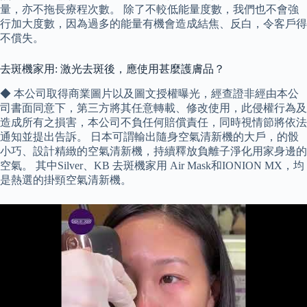
量，亦不拖長療程次數。 除了不較低能量度數，我們也不會強
行加大度數，因為過多的能量有機會造成結焦、反白，令客戶得
不償失。
去斑機家用: 激光去斑後，應使用甚麼護膚品？
◆ 本公司取得商業圖片以及圖文授權曝光，經查證非經由本公
司書面同意下，第三方將其任意轉載、修改使用，此侵權行為及
造成所有之損害，本公司不負任何賠償責任，同時視情節將依法
通知並提出告訴。 日本可謂輸出隨身空氣清新機的大戶，的骰
小巧、設計精緻的空氣清新機，持續釋放負離子淨化用家身邊的
空氣。 其中Silver、KB 去斑機家用 Air Mask和IONION MX，均
是熱選的掛頸空氣清新機。