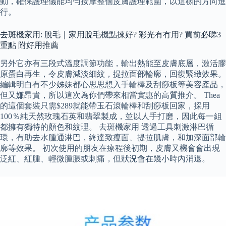
動，確保護理儀能均勻按摩整個皮膚護理範圍，以這樣的方向進
行。
去斑機家用: 脫毛｜家用脫毛機點揀好? 彩光有冇用? 買前必睇3
重點 附好用推薦
另外它亦有三段式溫度調節功能，輸出熱能至皮膚底層，激活膠
原蛋白再生，令皮膚減淡細紋，提拉面部輪廓，回復緊緻效果。
編輯明白有不少姊妹都心思思想入手輪棒及刮痧板等美容產品，
但又嫌昂貴，所以這次為你們帶來相當實惠的高質推介。 Thea
的這個套裝只需$289就能帶玉石滾輪棒和刮痧板回家，採用
100％純天然玫瑰石英和翡翠製成，並以人手打磨，因此每一組
都擁有獨特的顏色和紋理。 去斑機家用 透過工具刺激淋巴循
環，有助去水腫通淋巴，終達致瘦面、提拉肌膚，和加深面部輪
廓等效果。 初次使用的朋友在療程後初期，皮膚又機會會出現
泛紅、紅腫、輕微腫脹或刺痛，但狀況會在幾小時內消退。