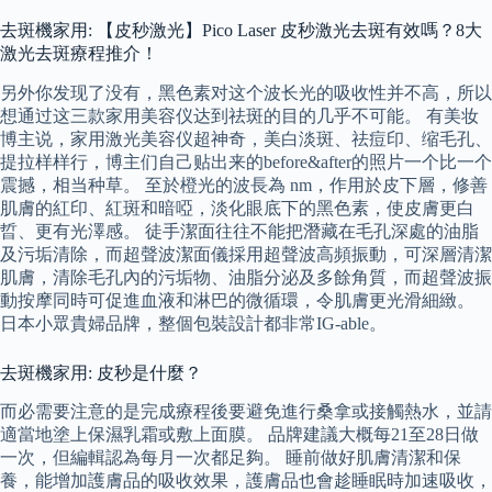
去斑機家用: 【皮秒激光】Pico Laser 皮秒激光去斑有效嗎？8大
激光去斑療程推介！
另外你发现了没有，黑色素对这个波长光的吸收性并不高，所以
想通过这三款家用美容仪达到祛斑的目的几乎不可能。 有美妆
博主说，家用激光美容仪超神奇，美白淡斑、祛痘印、缩毛孔、
提拉样样行，博主们自己贴出来的before&after的照片一个比一个
震撼，相当种草。 至於橙光的波長為 nm，作用於皮下層，修善
肌膚的紅印、紅斑和暗啞，淡化眼底下的黑色素，使皮膚更白
晢、更有光澤感。 徒手潔面往往不能把潛藏在毛孔深處的油脂
及污垢清除，而超聲波潔面儀採用超聲波高頻振動，可深層清潔
肌膚，清除毛孔內的污垢物、油脂分泌及多餘角質，而超聲波振
動按摩同時可促進血液和淋巴的微循環，令肌膚更光滑細緻。
日本小眾貴婦品牌，整個包裝設計都非常IG-able。
去斑機家用: 皮秒是什麼？
而必需要注意的是完成療程後要避免進行桑拿或接觸熱水，並請
適當地塗上保濕乳霜或敷上面膜。 品牌建議大概每21至28日做
一次，但編輯認為每月一次都足夠。 睡前做好肌膚清潔和保
養，能增加護膚品的吸收效果，護膚品也會趁睡眠時加速吸收，