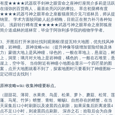
有度★★★★武器双手剑神之眼雷命之座神灯座简介多莉是活跃
在须弥的百货商人，最喜欢亮闪闪的摩拉。 萃念初蘖稀有度
★★★★武器弓神之眼草命之座薮猫座简介见习巡林员，师从提
纳里。 学术方面较同龄人起步稍晚，目前正在努力补习各种知
识。 浅蔚轻行稀有度★★★★★武器弓神之眼草命之座郭狐座
简介道成林的巡林官，毕业于阿弥利多学院的植物学学者。
3、开图后打开米游社找到观测枢l里提瓦特大地图，优先找风神
瞳，岩神瞳。 原神攻略wiki （提升神像等级增加冒险经验及体
力）蒙德大地上是风神瞳，绿色的，一般在草地上，悬崖边，树
上，洞里；璃月对大地上是岩神瞳，橘色的，一般在石堆里，悬
崖上，空中等。 当你附近有神瞳小地图会显示一个四芒星的图
案，点开大地图就看不到了，探索地图时只要看到了神瞳图标一
定记得过去找到！
原神攻略wiki: 收集神瞳要标点。
（甜甜花、薄荷、水果类、鸟蛋、松果、萝卜、蘑菇、松茸、莲
蓬、马尾、竹笋）螃蟹、青蛙、蜥蜴I、自然存在的螃蟹，在当
天采集后12小时刷新以及凌晨四点刷新，如果采集后距离凌晨4
点不足12小时，则凌晨四点刷新。 深赤之石：拾取后会为自身