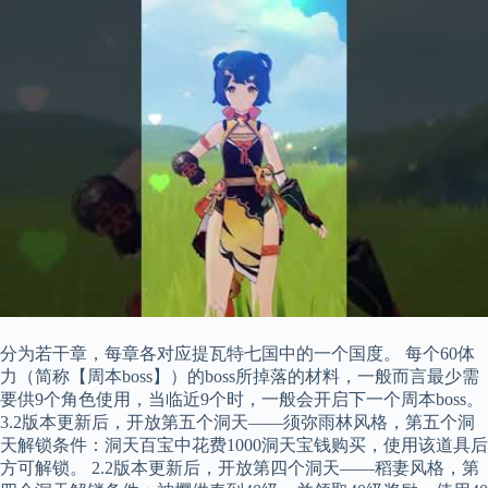
分为若干章，每章各对应提瓦特七国中的一个国度。 每个60体
力（简称【周本boss】）的boss所掉落的材料，一般而言最少需
要供9个角色使用，当临近9个时，一般会开启下一个周本boss。
3.2版本更新后，开放第五个洞天——须弥雨林风格，第五个洞
天解锁条件：洞天百宝中花费1000洞天宝钱购买，使用该道具后
方可解锁。 2.2版本更新后，开放第四个洞天——稻妻风格，第