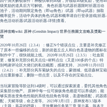
四个洞天解锁条件：神樱供奉到40级，并领取40级奖励，使用40
级奖励的道具后方可解锁。 角色祈愿与武器祈愿限时祈愿活动
池子，活动期间限定角色（即up角色）/武器（即up武器）抽取
概率提升，活动中具体的角色/武器和概率请自行登录游戏[祈愿-
角色活动祈愿/武器活动祈愿-详情]查看。
原神攻略wiki: 原神 (Genshin Impact) 世界任務圖文攻略及獎勵一
覽
2020年10月26日（2.3.4）：修正N个错误点位，主要是补充修正
了原本一些偏移的点位，新的岩盔丘丘人和白色圣遗物的图标在
制作中了，很快就能上线。 2020年10月26日（2.3.5）：吐血双
更，修复补充部分机关点位+材料点位（又是100多的个点）特
别鸣谢评论区大佬们的私信截图，感谢支持。 2020年11月03日
（2.4.2）：补充部分风车菊缺失的点位，蒙德城、低语森林宝箱
点位重新修正，删除一些点歪，以及不存在的宝箱点位。
当玩家冒险等阶达到14级时，可以通过探索派遣，委托其他角色
采集部分物产。 原神中每一位可操纵角色都是可以养成的，能
够实质改变角色性能的系统包括角色等级，圣遗物搭配，武器搭
配，天赋等级，命之座等。 2023年3月1日，原神发布3.5版本
（主题：风花的呼吸），开放魔神任务第三章 第六幕，版本主