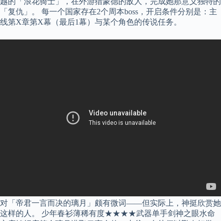
越的「浪花骑士」，在外游猎蒙德的敌人，完成她那意义独特的
「复仇」。 每一个国家存在2个周本boss，开启条件分别是：主
线第X章第X幕（最后1幕）与某个角色的传说任务。
对「帝君一言而决的璃月」颇有微词——但实际上，神挺欣赏她
这样的人。 少年春衫薄稀有度★★★★武器单手剑神之眼水命