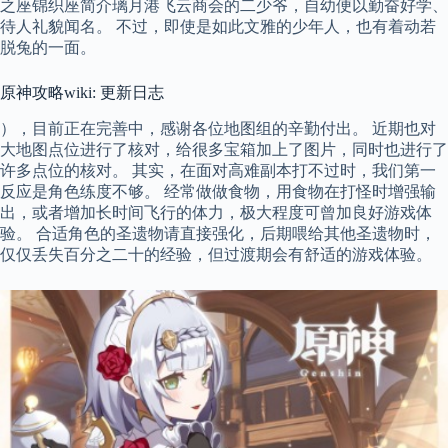
之座锦织座简介璃月港飞云商会的二少爷，自幼便以勤奋好学、
待人礼貌闻名。 不过，即使是如此文雅的少年人，也有着动若
脱兔的一面。
原神攻略wiki: 更新日志
），目前正在完善中，感谢各位地图组的辛勤付出。 近期也对
大地图点位进行了核对，给很多宝箱加上了图片，同时也进行了
许多点位的核对。 其实，在面对高难副本打不过时，我们第一
反应是角色练度不够。 经常做做食物，用食物在打怪时增强输
出，或者增加长时间飞行的体力，极大程度可曾加良好游戏体
验。 合适角色的圣遗物请直接强化，后期喂给其他圣遗物时，
仅仅丢失百分之二十的经验，但过渡期会有舒适的游戏体验。