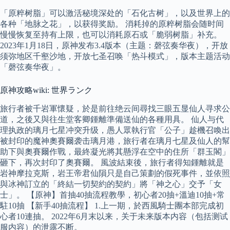
「原粹树脂」可以激活秘境深处的「石化古树」，以及世界上的
各种「地脉之花」，以获得奖励。 消耗掉的原粹树脂会随时间
慢慢恢复至持有上限，也可以消耗原石或「脆弱树脂」补充。
2023年1月18日，原神发布3.4版本（主题：磬弦奏华夜），开放
须弥地区千壑沙地，开放七圣召唤「热斗模式」，版本主题活动
「磬弦奏华夜」。
原神攻略wiki: 世界ランク
旅行者被千岩軍懷疑，於是前往绝云间尋找三眼五显仙人寻求公
道，之後又與往生堂客卿鍾離準備送仙的各種用具。 仙人与代
理执政的璃月七星冲突升级，愚人眾執行官「公子」趁機召喚出
被封印的魔神奧賽爾袭击璃月港，旅行者在璃月七星及仙人的幫
助下與奧賽爾作戰，最終凝光將其懸浮在空中的住所「群玉閣」
砸下，再次封印了奧賽爾。 風波結束後，旅行者得知鍾離就是
岩神摩拉克斯，岩王帝君仙隕只是自己策劃的假死事件，並依照
與冰神訂立的「終結一切契約的契約」將「神之心」交予「女
士」。 【原神】首抽40抽流程教學，初心者20抽+溫迪10抽+常
駐10抽 【新手40抽流程】 1.上一期，於西風騎士團本部完成初
心者10連抽。 2022年6月末以来，关于未来版本内容（包括测试
服内容）的泄露不断。