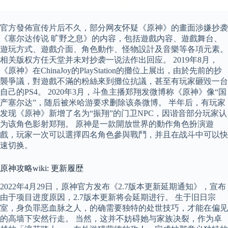
官方發佈宣传片后不久，部分网友怀疑《原神》的畫面涉嫌抄袭
《塞尔达传说 旷野之息》的内容，包括遊戲內容、遊戲舞台、
遊玩方式、遊戲介面、角色動作、怪物設計及音樂等各項元素。
相关版权方任天堂并未对抄袭一说法作出回应。 2019年8月，
《原神》在ChinaJoy的PlayStation的攤位上展出，由於先前的抄
襲爭議，對遊戲不滿的粉絲來到攤位抗議，甚至有玩家砸毀一台
自己的PS4。 2020年3月，斗鱼主播郑翔发微博称《原神》像“国
产塞尔达”，随后被米哈游要求删除该条微博。 半年后，有玩家
发现《原神》新增了名为“振翔”的门卫NPC，因谐音部分玩家认
为该角色影射郑翔。 原神是一款開放世界的動作角色扮演遊
戲，玩家一次可以選擇四名角色參與戰鬥，并且在战斗中可以快
速切换。
原神攻略wiki: 更新履歴
2022年4月29日，原神官方发布《2.7版本更新延期通知》，宣布
由于项目进度原因，2.7版本更新将会延期进行。 生于旧日宗
室，身负罪恶血脉之人，的确需要独特的处世技巧，才能在偏见
的高墙下安然行走。 当然，这并不妨碍她与家族决裂，作为卓