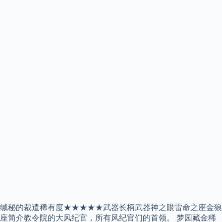
缄秘的裁遣稀有度★★★★★武器长柄武器神之眼雷命之座金狼
座简介教令院的大风纪官，所有风纪官们的首领。 梦园藏金稀