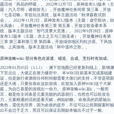
题活动「风花的呼吸」。 2022年12月7日，原神发布3.3版本（主
题：六入尽明，诸相皆无），开放魔神任务间章 第三幕，开放
「七圣召唤」常驻玩法系统，版本主题活动「秋津森夜试胆
会」。 2022年11月2日，原神发布3.2版本（主题：虚空鼓动，劫
火高扬），开放魔神任务第三章 第五幕，开放尘歌壶摹本系
统，版本主题活动「智巧灵蕈大竞逐」。 2022年9月28日，原神
发布3.1版本（主题：赤土之王与三朝圣者），开放魔神任务第
三章 第三幕和第三章 第四幕，开放须弥地区列柱沙原、下风蚀
地、上风蚀地，版本主题活动「杯中遥吟之歌」。
原神攻略wiki: 部分角色在派遣、锻造、合成、烹饪时有加成。
2022年01月05日（3.1.1）：渊下宫地图已经更新到线上，新增渊
下宫点位，大佬正在努力爆肝中。 本WIKI目前基本完成基础建
设，但是旅行者酒馆任何时间都需要大佬们的支持，不管是萌新
还是大佬，只要你喜欢这款游戏，欢迎加入原神WIKI这个大家
庭，为自己喜爱的游戏出一份力。 原神攻略wiki 副c，一般而
言，都是给主词条是元素充能的武器就行，当然也可以给攻击
力，元素精通的话则是看天赋，例如砂糖。 命座高的四星输出
角色，需优先培养，因为命座的提升，不仅可以让前期探索时输
出不会过于乏力，而且可以保证后期副本输出不过于一般。