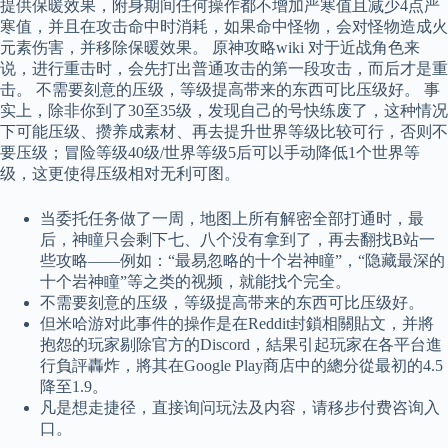
提供保暖效果，附身期间任何操作都不增加严寒值且减少4点严
寒值，并且在攻击命中时消耗，如果命中怪物，会对怪物造成火
元素伤害，并移除保暖效果。 原神攻略wiki 对于近战角色来
说，进行重击时，会先打出普通攻击的第一段攻击，而后才是重
击。 不需要刻意的压级，等级提高带来的东西可比压级好。 事
实上，除非你到了30至35级，发现自己的号快练废了，这种情况
下可能压级、攒养成素材、再去提升世界等级比较可行，否则不
要压级；冒险等级40级/世界等级5后可以手动降低1个世界等
级，这更使得压级相对无利可图。
当委托任务做了一周，地图上所有解密全部打通时，最
后，神瞳只会剩下七、八个没有拿到了，再去翻找B站一
些攻略——例如：“最易忽略的十个岩神瞳”，“隐藏最深的
十个岩神瞳”等之类的视频，就能找个完全。
不需要刻意的压级，等级提高带来的东西可比压级好。
但米哈游对此事件的操作是在Reddit封鎖相關貼文，并將
抱怨的玩家剔除官方的Discord，結果引起玩家在各平台進
行負評轟炸，將其在Google Play商店中的總分從最初的4.5
降至1.9。
凡是想走捷径，直接询问玩法及内容，请移步付费咨询入
口。