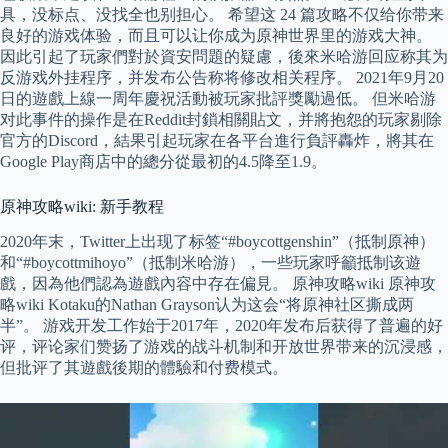
具，没标点、没找全也别担心。 希望这 24 篇攻略不仅给你带来
良好的游戏体验，而且可以让你成为原神世界里的游戏大神。
因此引起了玩家們對於資安問題的疑慮，後來米哈游回应称其为
反游戏外挂程序，并发布公告称将修改相关程序。 2021年9月20
日的遊戲上線一周年慶祝活動被玩家批評獎勵過低。 但米哈游
对此事件的操作是在Reddit封鎖相關貼文，并將抱怨的玩家剔除
官方的Discord，結果引起玩家在各平台進行負評轟炸，將其在
Google Play商店中的總分從最初的4.5降至1.9。
原神攻略wiki: 新手教程
2020年末，Twitter上出现了标签“#boycottgenshin”（抵制原神）
和“#boycottmihoyo”（抵制米哈游），一些玩家呼籲抵制该遊
戲，因為他們認為遊戲內容中存在偏見。 原神攻略wiki 原神攻
略wiki Kotaku的Nathan Grayson认为这会“将原神社区撕成两
半”。 游戏开发工作始于2017年，2020年发布后获得了普遍的好
评，评论家们赞扬了游戏的战斗机制和开放世界带来的沉浸感，
但批评了其遊戲後期的體驗和付费模式。