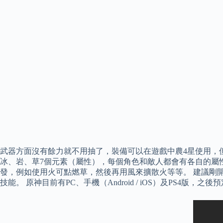
武器方面沒有餘力就不用抽了，裝備可以在遊戲中農4星使用，
冰、岩、草7個元素（屬性），每個角色和敵人都會有各自的屬性。
發，例如使用火可點燃草，然後再用風來擴散火等等。 建議剛
技能。 原神目前有PC、手機（Android / iOS）及PS4版，之後預