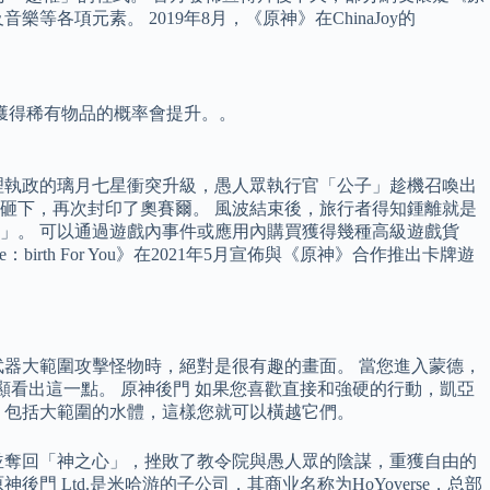
項元素。 2019年8月，《原神》在ChinaJoy的
獲得稀有物品的概率會提升。。
理執政的璃月七星衝突升級，愚人眾執行官「公子」趁機召喚出
砸下，再次封印了奧賽爾。 風波結束後，旅行者得知鍾離就是
」。 可以通過遊戲內事件或應用內購買獲得幾種高級遊戲貨
 For You》在2021年5月宣佈與《原神》合作推出卡牌遊
器大範圍攻擊怪物時，絕對是很有趣的畫面。 當您進入蒙德，
顯看出這一點。 原神後門 如果您喜歡直接和強硬的行動，凱亞
，包括大範圍的水體，這樣您就可以橫越它們。
並奪回「神之心」，挫敗了教令院與愚人眾的陰謀，重獲自由的
Ltd.是米哈游的子公司，其商业名称为HoYoverse，总部