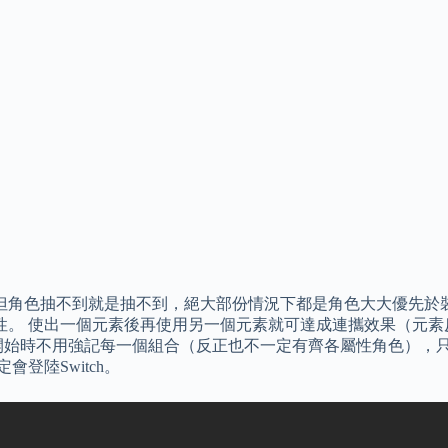
但角色抽不到就是抽不到，絕大部份情況下都是角色大大優先於
 使出一個元素後再使用另一個元素就可達成連攜效果（元素反應，
開始時不用強記每一個組合（反正也不一定有齊各屬性角色），
定會登陸Switch。