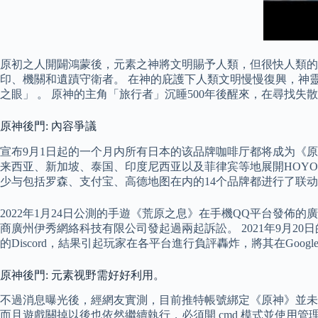
原初之人開闢鴻蒙後，元素之神將文明賜予人類，但很快人類
印、機關和遺蹟守衛者。 在神的庇護下人類文明慢慢復興，神
之眼」 。 原神的主角「旅行者」沉睡500年後醒來，在尋找
原神後門: 內容爭議
宣布9月1日起的一个月内所有日本的该品牌咖啡厅都将成为《原神
来西亚、新加坡、泰国、印度尼西亚以及菲律宾等地展開HOYO-
少与包括罗森、支付宝、高德地图在内的14个品牌都进行了联
2022年1月24日公測的手遊《荒原之息》在手機QQ平台發佈的
商廣州伊秀網絡科技有限公司發起過兩起訴訟。 2021年9月2
的Discord，結果引起玩家在各平台進行負評轟炸，將其在Google 
原神後門: 元素视野需好好利用。
不過消息曝光後，經網友實測，目前推特帳號綁定《原神》並未顯示上
而且遊戲關掉以後也依然繼續執行，必須開 cmd 模式並使用