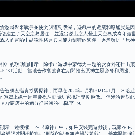
的貪慾就帶來戰爭並使文明遭到毀滅，遊戲中的遺蹟和廢墟就是
靈便建立了天空之島居住，並選出傑出之人登上天空島成為守護世
失散親人的冒險中結識性格迥異且能力獨特的夥伴，逐漸發掘「原
》的联动咖啡厅，除推出游戏中蒙德为主题的饮食外还推出预约周边
FEST活動，當地合作餐廳會在期間推出原神主題套餐和周邊。 
动。
廣告被網友指責抄襲原神，而早在2020年1月和2021年1月，
0日的遊戲上線一周年慶祝活動被玩家批評獎勵過低。 但米哈遊對此
Play商店中的總分從最初的4.5降至1.9。
述授權。 在《原神》中，如果安裝完遊戲後，玩家在 PC 版中發
管理者權限才關/刪的掉（刪除的話會無法開啟遊戲），基本屬於