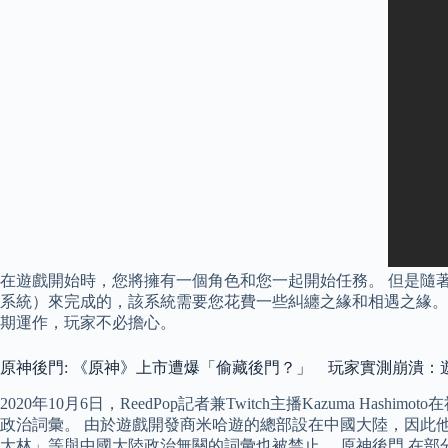
在遊戲開始時，您將擁有一個角色和您一起開始任務。 但是隨
系統）來完成的，該系統需要您花費一些糾纏之緣和相遇之緣。 
期運作，玩家不必擔心。
原神後門: 《原神》上市遭爆「偷藏後門？」 玩家實測崩潰：
2020年10月6日，ReedPop記者兼Twitch主播Kazuma
政治詞彙。 由於遊戲開發商米哈遊的總部設在中國大陸，因此
大林」等與中國大陸政治無關的詞彙也被禁止。 原神後門 在部分