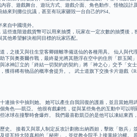
容、遊戲舞台、遊玩方式、遊戲介面、角色動作、怪物設計及音樂等各
滿的粉絲來到攤位抗議，甚至有玩家砸毀一台自己的PS4。
半來自中國境外。
，這些進階遊戲貨幣可以用來抽獎，玩家在一定次數的抽獎後，
與其他希望解決相同目標的玩家匹配。
道，之後又與往生堂客卿鍾離準備送仙的各種用具。 仙人與代
助下與奧賽爾作戰，最終凝光將其懸浮在空中的住所「群玉閣」
與冰神訂立的「終結一切契約的契約」將「神之心」交予「女士
有物品的概率會提升。。 武士道旗下交換卡片遊戲《Re：birth
。
十連抽卡中抽到她。 她可以產生自我回復的護盾，並且當她用武
個角色──凱亞。 他很有戲劇性，從與某些角色的互動中可以明
些冰球在撞擊時會爆炸。 我們最喜歡凱亞的是他可以凍結東西
歷史。 接着又與眾人制定反攻計劃救出納西妲，擊敗「散兵」
瓦特大陸真相的「秘密」，並從教令院手上接掌統治權。 原神後門 