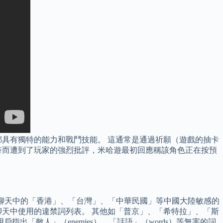
具有獨特的能力和戰鬥技能。 這通常是通過祈願（遊戲的抽卡
不符而遭到了玩家的強烈批評，米哈遊最初回應稱該角色正在按預
如何審查遊戲內聊天中的「香港」、「台灣」、「中華民國」等中國大陸敏感的
天中使用的違禁詞列表。 其他如「普京」、「希特拉」、「斯
「敵人」（enemies）、「話語」（words）等無害的詞