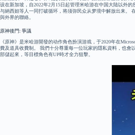
设在新加坡，自2022年2月15日起管理米哈游在中国大陆以
与納西妲等人一同打破循环，将须弥民众从梦境中解放出来。 
與外界的聯絡。
原神後門: 爭議
《原神》是米哈游開發的动作角色扮演游戏，于2020年在Microsoft W
費及道具收費制。 我們十分尊重每一位玩家的隱私資料，也會
部儲起來，等目標角色有UP時才全力狙擊。