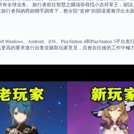
外的所有全球业务。 旅行者前往智慧之國须弥尋找小吉祥草王，
在旅行者與納西妲聯手調查下，教令院“造神”的阴谋逐漸浮出水
indows、Android、iOS、PlayStation 4和PlaySt
以更高的要求進行自查並聽取玩家意見，且會在往後的工作中極力