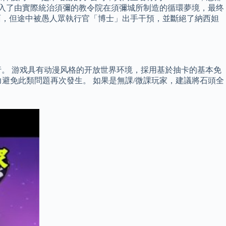
卻誤入了由實際統治須彌的教令院在須彌城所制造的循環夢境，最终
面，但途中被愚人眾執行官「博士」出手干預，並斷絕了納西妲
ation 5平台发行。 游戏具有动漫风格的开放世界环境，採用基於抽卡的基本免
避免此類問題再次發生。 如果是無課/微課玩家，建議將石頭全