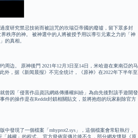
因過度研究禁忌技術而被詛咒的坎瑞亞帝國的廢墟，留下眾多封
界秩序的神。 被神選中的人將被授予用以導引元素之力的「神
神」的真相。
。 原神後門 2021年12月3日至14日，米哈遊在東南亞的马
此外，据《新闻晨报》不完全统计，《原神》在2022年下半年至
米哈遊就曾因「侵害作品資訊網絡傳播權糾紛」為由先後對該手遊開發
事件的操作是在Reddit封鎖相關貼文，並將抱怨的玩家剔除官方
現了一個檔案「mhyprot2.sys」，這個檔案會常駐執行，
強行「越權」的程式。 官方發佈宣傳片後不久，部分網友懷疑《原