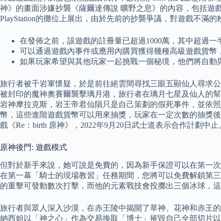
神》的畫面涉嫌抄襲《薩爾達傳說 曠野之息》的內容，包括遊戲內
PlayStation的攤位上展出，由於先前的抄襲爭議，對遊戲不
在發佈之前，該遊戲的註冊量已超過1000萬，其中超過一
可以通過遊戲內事件或應用內購買獲得幾種高級遊戲貨幣
如果玩家希望與其他玩家一起挑戰一個秘境，他們將自動
旅行者被千岩軍懷疑，於是前往絕雲間尋找三眼五顯仙人尋求公
被封印的魔神奧賽爾襲擊璃月港，旅行者在璃月七星及仙人的幫
岩神摩拉克斯，岩王帝君仙隕只是自己策劃的假死事件，並依照
幣，這些進階遊戲貨幣可以用來抽獎，玩家在一定次數的抽獎後，獲得稀
戲《Re：birth 原神》，2022年9月20日武士道表示合作計劃中止
原神後門: 遊戲模式
但對於新手來說，她可說是免費的，因為新手保證可以在第一次
在第一幕「騎士的現場教習」任務期間，您將可以免費解鎖第三
的重擊可發動數次打擊，而他的元素戰技會投擲出三個冰球，這
旅行者與眾人深入沙漠，在赤王陵中揭開了草神、花神和赤王的
納西妲以「神之心」作為交易換取「博士」摧毀自己全部切片以及提