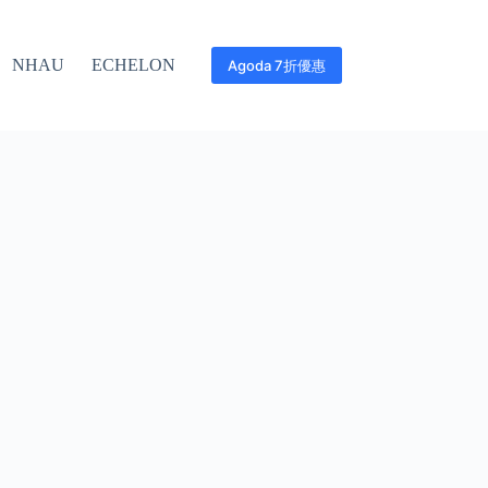
NHAU
ECHELON
Agoda 7折優惠