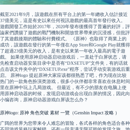
截至2021年9月，該遊戲在所有平台上的第一年總收入估計接近
37億美元，這是有史以來任何視訊遊戲的最高首年發行收入。
遊戲開發工作始於2017年，2020年發布後獲得了普遍的好評，評
論家們讚揚了遊戲的戰鬥機制和開放世界帶來的沉浸感，但批評
了其遊戲後期的體驗和付費模式。 《原神》也取得了商業上的
成功，該遊戲在發行的第一年僅在App Store和Google Play就獲得
了超過23億美元的收入，是有史以來第一年收入最高的電子遊
戲。 如果使用原神启动器启动游戏后，一直处于白屏状态，请
先检查启动器安装目录中是否有“DXSETUP”文件夹，有的话就
点击该文件夹中的“DXSETUP.exe”程序，尝试手动安装游戏后重
启。 原神logo 提起原神大家应该都很熟悉了吧，作为现在比较
热门的一款角色扮演类游戏，很多小伙伴都非常喜欢在休息时间
里在原神中玩上几局游戏。 但最近，有不少的朋友在电脑上使
用原神启动器的时候，发现启动游戏会出现白屏的情况，因此向
小编咨询，原神启动器游戏白屏该怎么办？
原神logo: 原神 角色突破 素材 一覽（Genshin Impact 攻略 ）
广阔的世界为您带来令人难忘的冒险，各式各样的角色适合各种
不同游戏风格玩家解锁，还有一段充满无限可能的发现之旅，地