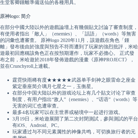
生堂客卿鍾離準備送仙的各種用具。
原神logo: 简介
在部分中國大陸以外的遊戲論壇上有幾個貼文討論了審查制度，
有使用者指出「敵人」（enemies）、「話語」（words）等無害
的詞彙也遭審查。 原神logo 2020年11月，該遊戲在角色「鍾
離」發布後由於強度與預告不符而遭到了玩家的強烈批評，米哈
遊最初回應稱該角色正在按預期運作，玩家不必擔心。 正式發
布之前，米哈遊於2018年發佈遊戲的漫畫《原神PROJECT》，
並在Crunchyroll上連載。
霆霓快雨稀有度★★★★★武器单手剑神之眼雷命之座金
紫定垂座简介璃月七星之一，玉衡星。
在部分中国大陆以外的游戏论坛上有几个貼文讨论了审查
制度，有用户指出“敌人”（enemies）、“话语”（words）等
无害的词汇也遭审查。
最多4名玩家可以在主世界或秘境中一起进行游戏。
3月19日，米哈遊展開了第二次封閉測試，參與測試的平台
有iOS、Android、PC。
玩家通过与不同元素属性的神像共鸣，可切换旅行者的元