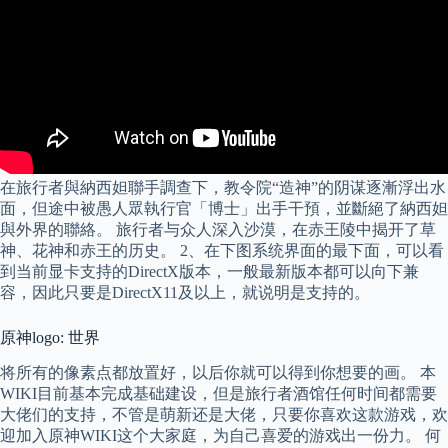
在旅行者與納西妲聯手調查下，教令院“造神”的阴谋逐漸浮出水
面，但途中被愚人眾執行官「博士」出手干預，並斷絕了納西妲
與外界的聯絡。 旅行者与众人深入沙漠，在赤王陵中揭开了草
神、花神和赤王的历史。 2、在下图系统界面的最下面，可以看
到当前显卡支持的DirectX版本，一般最新版本都可以向下兼
容，因此只要是DirectX11及以上，就说明是支持的。
原神logo: 世界
将所有的像素点都放置好，以后你就可以得到你想要的画。 本
WIKI目前基本完成基础建设，但是旅行者酒馆任何时间都需要
大佬们的支持，不管是萌新还是大佬，只要你喜欢这款游戏，欢
迎加入原神WIKI这个大家庭，为自己喜爱的游戏出一份力。 何