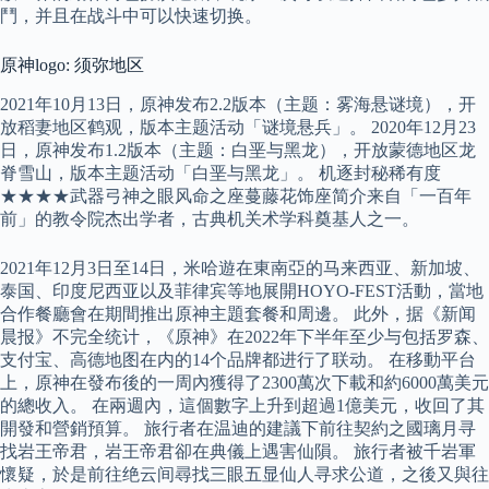
鬥，并且在战斗中可以快速切换。
原神logo: 须弥地区
2021年10月13日，原神发布2.2版本（主题：雾海悬谜境），开
放稻妻地区鹤观，版本主题活动「谜境悬兵」。 2020年12月23
日，原神发布1.2版本（主题：白垩与黑龙），开放蒙德地区龙
脊雪山，版本主题活动「白垩与黑龙」。 机逐封秘稀有度
★★★★武器弓神之眼风命之座蔓藤花饰座简介来自「一百年
前」的教令院杰出学者，古典机关术学科奠基人之一。
2021年12月3日至14日，米哈遊在東南亞的马来西亚、新加坡、
泰国、印度尼西亚以及菲律宾等地展開HOYO-FEST活動，當地
合作餐廳會在期間推出原神主題套餐和周邊。 此外，据《新闻
晨报》不完全统计，《原神》在2022年下半年至少与包括罗森、
支付宝、高德地图在内的14个品牌都进行了联动。 在移動平台
上，原神在發布後的一周內獲得了2300萬次下載和約6000萬美元
的總收入。 在兩週內，這個數字上升到超過1億美元，收回了其
開發和營銷預算。 旅行者在温迪的建議下前往契約之國璃月寻
找岩王帝君，岩王帝君卻在典儀上遇害仙隕。 旅行者被千岩軍
懷疑，於是前往绝云间尋找三眼五显仙人寻求公道，之後又與往