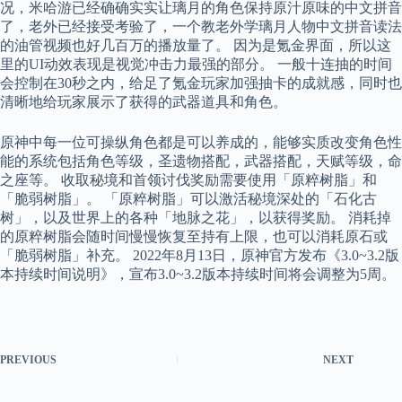
况，米哈游已经确确实实让璃月的角色保持原汁原味的中文拼音
了，老外已经接受考验了，一个教老外学璃月人物中文拼音读法
的油管视频也好几百万的播放量了。 因为是氪金界面，所以这
里的UI动效表现是视觉冲击力最强的部分。 一般十连抽的时间
会控制在30秒之内，给足了氪金玩家加强抽卡的成就感，同时也
清晰地给玩家展示了获得的武器道具和角色。
原神中每一位可操纵角色都是可以养成的，能够实质改变角色性
能的系统包括角色等级，圣遗物搭配，武器搭配，天赋等级，命
之座等。 收取秘境和首领讨伐奖励需要使用「原粹树脂」和
「脆弱树脂」。 「原粹树脂」可以激活秘境深处的「石化古
树」，以及世界上的各种「地脉之花」，以获得奖励。 消耗掉
的原粹树脂会随时间慢慢恢复至持有上限，也可以消耗原石或
「脆弱树脂」补充。 2022年8月13日，原神官方发布《3.0~3.2版
本持续时间说明》，宣布3.0~3.2版本持续时间将会调整为5周。
PREVIOUS
NEXT