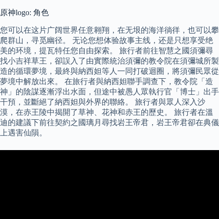
原神logo: 角色
您可以在这片广阔世界任意翱翔，在无垠的海洋徜徉，也可以攀
爬群山，寻觅幽径。 无论您想体验故事主线，还是只想享受绝
美的环境，提瓦特任您自由探索。 旅行者前往智慧之國須彌尋
找小吉祥草王，卻誤入了由實際統治須彌的教令院在須彌城所製
造的循環夢境，最終與納西妲等人一同打破迴圈，將須彌民眾從
夢境中解放出來。 在旅行者與納西妲聯手調查下，教令院「造
神」的陰謀逐漸浮出水面，但途中被愚人眾執行官「博士」出手
干預，並斷絕了納西妲與外界的聯絡。 旅行者與眾人深入沙
漠，在赤王陵中揭開了草神、花神和赤王的歷史。 旅行者在溫
迪的建議下前往契約之國璃月尋找岩王帝君，岩王帝君卻在典儀
上遇害仙隕。