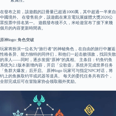
素属性。
在發布之前，該遊戲的註冊量已超過1000萬，其中超過一半來自
中國境外。 在發售前夕，該遊戲在東京電玩展媒體大獎2020公
眾投票中排名第一。 遊戲發布後不久，米哈遊宣布了接下來幾
個月的內容更新時間表。
原神logo: 角色突破
玩家将扮演一位名为“旅行者”的神秘角色，在自由的旅行中邂逅
性格各异、能力独特的同伴们，和他们一起击败强敌，找回失散
的亲人——同时，逐步发掘“原神”的真相。 主条目：钓鱼钓鱼
系统为2.1版本新增内容，开启「尘歌壶」系统并完成世界任务
「鱼群大爆发」后开启。 原神logo 玩家可与指定NPC对话，将
钓上的鱼换取钓竿或武器等道具。 每天的委托任务共有四个，
全部完成后可在冒险家协会领取额外奖励。