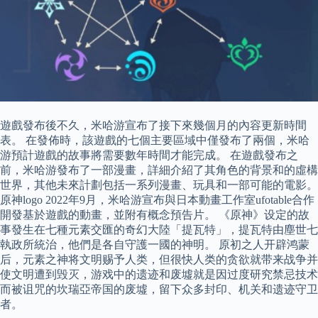
遊戲發布後不久，米哈游宣布了接下來幾個月的內容更新時間
表。 在發佈時，該遊戲的七個主要區域中僅發布了兩個，米哈
游預計遊戲的故事將需要數年時間才能完成。 在遊戲發布之
前，米哈游發布了一部漫畫，詳細介紹了其角色的背景和的虛構
世界，其他未來計劃包括一系列漫畫、玩具和一部可能的電影。
原神logo 2022年9月，米哈游宣布與日本動畫工作室ufotable合作
開發基於遊戲的動畫，並附有概念預告片。 《原神》设定的故
事發生在七種元素交匯的奇幻大陸「提瓦特」，提瓦特由塵世七
執政所統治，他們是各自守護一國的神明。 原初之人开辟鸿蒙
后，元素之神将文明赐予人类，但很快人类的贪欲就带来战争并
使文明遭到毁灭，游戏中的遗迹和废墟就是因过度研究禁忌技术
而被诅咒的坎瑞亞帝国的废墟，留下众多封印、机关和遗迹守卫
者。