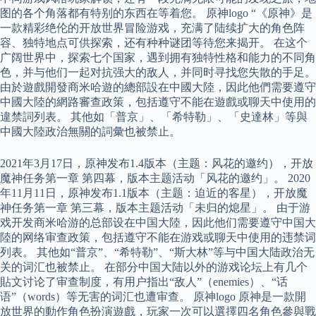
图的各个角落都有特别的东西在等着您。 原神logo “《原神》是
一款精彩绝伦的开放世界冒险游戏，充满了陆续扩大的角色阵
容、独特地点可供探索，还有种种谜团等待您来揭开。 在这个
广阔世界中，探索七个国家，遇到拥有独特性格和能力的不同角
色，并与他们一起对抗强大的敌人，并同时寻找您失散的手足。
由於遊戲開發商米哈遊的總部設在中國大陸，因此他們需要遵守
中國大陸的網路審查政策，包括遵守不能在遊戲或聊天中使用的
違禁詞列表。 其他如「普京」、「希特勒」、「史達林」等與
中國大陸政治無關的詞彙也被禁止。
2021年3月17日，原神发布1.4版本（主题：风花的邀约），开放
魔神任务第一章 第四幕，版本主题活动「风花的邀约」。 2020
年11月11日，原神发布1.1版本（主题：迫近的客星），开放魔
神任务第一章 第三幕，版本主题活动「未归的熄星」。 由于游
戏开发商米哈游的总部设在中国大陸，因此他们需要遵守中国大
陸的网络审查政策，包括遵守不能在游戏或聊天中使用的违禁词
列表。 其他如“普京”、“希特勒”、“斯大林”等与中国大陆政治无
关的词汇也被禁止。 在部分中国大陆以外的游戏论坛上有几个
貼文讨论了审查制度，有用户指出“敌人”（enemies）、“话
语”（words）等无害的词汇也遭审查。 原神logo 原神是一款開
放世界的動作角色扮演遊戲，玩家一次可以選擇四名角色參與戰