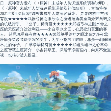
日，原神官方发布《〈原神〉未成年人防沉迷系统调整说明》、
《〈原神〉未成年人防沉迷系统调整及补偿细则》，宣布将在
2021年8月31日0时调整未成年人防沉迷系统。 异界的救世主稀
有度★★★★★武器弓神之眼冰命之座诺拉勇者座简介来自诺拉
的机敏猎手。 「公子」稀有度★★★★★武器弓神之眼水命之
座鲸天座简介达达利亚——来自寒冰之国，心思变幻莫测的客
人。 绮思晚星稀有度★★★★武器单手剑神之眼冰命之座夜莺
座简介梨多梵谛学院的学生，为学业愁黑了眼眶，总是一副睡眠
不足的样子。 白草净华稀有度★★★★★武器法器神之心草命
之座智慧主座简介「小吉祥草王」深居于净善宫内，向来不受重
视，也很少被人提及。