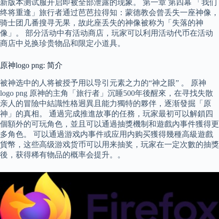
新版本测试服开启即被全部泄露的现象。 第一章 第四幕 「我们
终将重逢」旅行者通过芭芭拉得知：蒙德教会曾丢失一座神像，
骑士团几番搜寻无果，故此座丢失的神像被称为「失落的神
像」。 部分活动中有活动商店，玩家可以利用活动代币在活动
商店中兑换珍贵物品和限定小道具。
原神logo png: 简介
被神选中的人将被授予用以导引元素之力的“神之眼” 。 原神
logo png 原神的主角「旅行者」沉睡500年後醒來，在寻找失散
亲人的冒險中結識性格迥異且能力獨特的夥伴，逐渐發掘「原
神」的真相。 通過完成推進故事的任務，玩家最初可以解鎖四
個額外的可玩角色，並且可以通過抽獎機制和遊戲內事件獲得更
多角色。 可以通過游戏内事件或应用内购买獲得幾種高級遊戲
貨幣，这些高级游戏货币可以用来抽奖，玩家在一定次數的抽獎
後，获得稀有物品的概率会提升。。