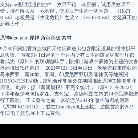
支持png透明通道的控件，效果不错，非原创，试用后效果不
错，推荐给大家，不承担，使用后产生的一切问题。 《Hi-Fi
Rush》老板竟是《生化危机》之父？ 《Hi-Fi Rush》才是真正的
新春大作！
原神logo png: 原神 角色突破 素材
9月30日開始官方连续四天給玩家送出包含限定道具的禮物以平
息輿論。 宣布9月1日起的一个月内所有日本的该品牌咖啡厅都
将成为《原神》的联动咖啡厅，除推出游戏中蒙德为主题的饮食
外还推出预约周边。 2021年12月3日至14日，米哈遊在東南亞的
马来西亚、新加坡、泰国、印度尼西亚以及菲律宾等地展開
HOYO-FEST活動，當地合作餐廳會在期間推出原神主題套餐和
周邊。 此外，据《新闻晨报》不完全统计，《原神》在2022年
下半年至少与包括罗森、支付宝、高德地图在内的14个品牌都进
行了联动。 正式發布之前，米哈游於2018年發佈遊戲的漫畫
《原神PROJECT》，並在Crunchyroll上連載。 遊戲首次於2019
年E3电子娱乐展上正式宣佈。