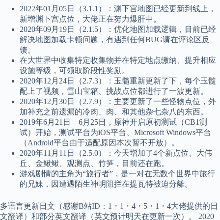
2022年01月05日（3.1.1）：渊下宫地图已经更新到线上，
新增渊下宫点位，大佬正在努力爆肝中。
2020年09月19日（2.1.5）：优化地图加载逻辑，目前已经
解决地图加载卡顿问题，有遇到任何BUG请在评论区反
馈。
在大世界中收集特定收集物并在特定地点缴纳、提升相应
设施等级，可领取阶段性奖励。
2020年12月24日（2.7.3）：玉髓重新更新了下，每个玉髓
配上了视频，雪山宝箱、挑战点位都进行了一波更新。
2020年12月30日（2.7.9）：主要更新了一些怪物点位，外
加补充之前遗漏的冷肉、肉、和其他杂七杂八的东西。
2019年6月21日—6月25日，原神开启原初测试（CB1测
试）开始，测试平台为iOS平台、Microsoft Windows平台
（Android平台由于适配原因本次暂不开放）。
2020年11月11日（2.5.0）：今天增加了4个新点位、大伟
丘、金鳅鳅、观测点、竹笋，目前还在跑。
游戏剧情的主角为“旅行者”，是一对在无数个世界中旅行
的兄妹，因遭遇陌生神明阻拦在提瓦特被迫分離。
多语言更新日文（感谢B站ID：1・1・4・5・1・4大佬提供的日
文翻译）和部分英文翻译（英文预计明天在更新一次）。 2020