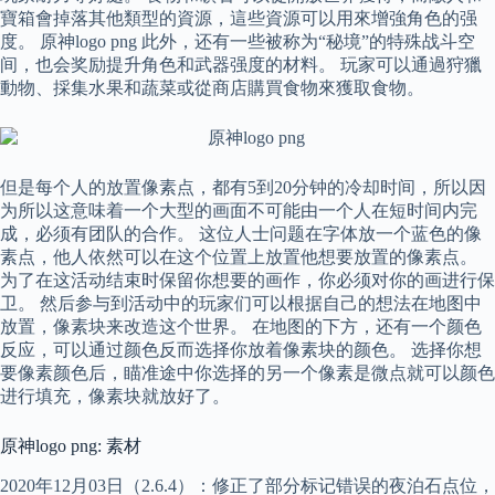
寶箱會掉落其他類型的資源，這些資源可以用來增強角色的强
度。 原神logo png 此外，还有一些被称为“秘境”的特殊战斗空
间，也会奖励提升角色和武器强度的材料。 玩家可以通過狩獵
動物、採集水果和蔬菜或從商店購買食物來獲取食物。
但是每个人的放置像素点，都有5到20分钟的冷却时间，所以因
为所以这意味着一个大型的画面不可能由一个人在短时间内完
成，必须有团队的合作。 这位人士问题在字体放一个蓝色的像
素点，他人依然可以在这个位置上放置他想要放置的像素点。
为了在这活动结束时保留你想要的画作，你必须对你的画进行保
卫。 然后参与到活动中的玩家们可以根据自己的想法在地图中
放置，像素块来改造这个世界。 在地图的下方，还有一个颜色
反应，可以通过颜色反而选择你放着像素块的颜色。 选择你想
要像素颜色后，瞄准途中你选择的另一个像素是微点就可以颜色
进行填充，像素块就放好了。
原神logo png: 素材
2020年12月03日（2.6.4）：修正了部分标记错误的夜泊石点位，