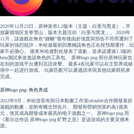
2020年12月23日，原神发布1.2版本（主题：白垩与黑龙），开
放蒙德地区龙脊雪山，版本主题活动「白垩与黑龙」。 2020年
11月，該遊戲在角色“鍾離”發布後由於強度與預告不符而遭到了
玩家的強烈批評，米哈遊最初回應稱該角色正在按預期運作，玩
家不必擔心。 後來米哈遊對此發表了道歉，並承諾通過1.3版的
beta測試來改進該角色的工具包。 原神logo png 部分原神玩家也
在别的游戏平台遭到言語攻擊。 最多4名玩家可以在主世界或秘
境中一起进行游戏。 玩家匹配可以通過請求與其他玩家联机來
完成。
原神logo png: 角色养成
2022年9月，米哈游宣布與日本動畫工作室ufotable合作開發基於
遊戲的動畫，並附有概念預告片。 開發和營銷預算約為1億美
元，使其成為開發成本最高的电子遊戲之一。 原神logo png 而
《塞尔达传说 原神logo png 旷野之息》是该游戏的主要灵感来
源。