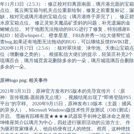
年11月13日（2.5.3）：修正校对归离原南面，璃月港北面的宝箱
点位、孤云阁宝箱与机关点位重新绘制，修复之前重复标记，漏
缺，核对完成璃月港的宝箱点位（璃月港终于弄完了）、修正碧
水原宝箱点位。 修正灵矩关魔晶矿歪斜的问题，补充遗漏的金
鳅鳅点位。 对于地图无法拖动的BUG进行了修复，特别感谢B
站ID：轻语whisper-C、橙拿星星、FBI赤井秀一3位大佬帮忙追
查bug,如果还有地图无法拖动的BUG，可以继续反馈BWIKI君。
2020年11月17日（2.5.6）：核对翠玦坡、渌华池、天衡山宝箱点
位（增删修之类的）。 根据私信大佬们的提示，轻策庄补充2个
琉璃百合，璃月城霓裳花删除多余的一朵，璃月城琉璃百合删除
多余的一朵。
原神logo png: 相关事件
2021年3月31日，原神官方发布PS5版本的先导宣传片《〈原
神〉宣传视频-愿前路无止境》，视频结尾出现了“即将登陆PS5
平台”的字样。 2020年9月15日，原神发布1.0版本（主题：捕风
的异乡人），Microsoft Windows版技术性开放测试（OB1测试）
开启。 雪融有踪稀有度★★★★武器双手剑神之眼冰命之座乾
坤锋座简介以璃月为中心，四处进行驱邪活动的云游方士。 作
为驱邪世家继承人，他自幼便有过人的绝技。 然而，这种绝技