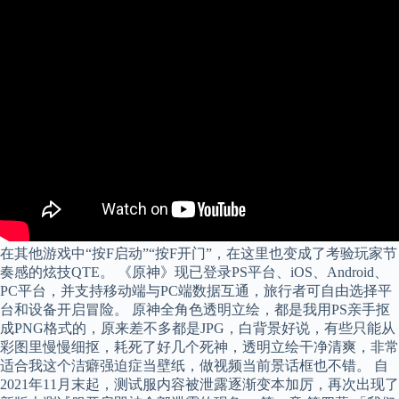
在其他游戏中“按F启动”“按F开门”，在这里也变成了考验玩家节
奏感的炫技QTE。 《原神》现已登录PS平台、iOS、Android、
PC平台，并支持移动端与PC端数据互通，旅行者可自由选择平
台和设备开启冒险。 原神全角色透明立绘，都是我用PS亲手抠
成PNG格式的，原来差不多都是JPG，白背景好说，有些只能从
彩图里慢慢细抠，耗死了好几个死神，透明立绘干净清爽，非常
适合我这个洁癖强迫症当壁纸，做视频当前景话框也不错。 自
2021年11月末起，测试服内容被泄露逐渐变本加厉，再次出现了