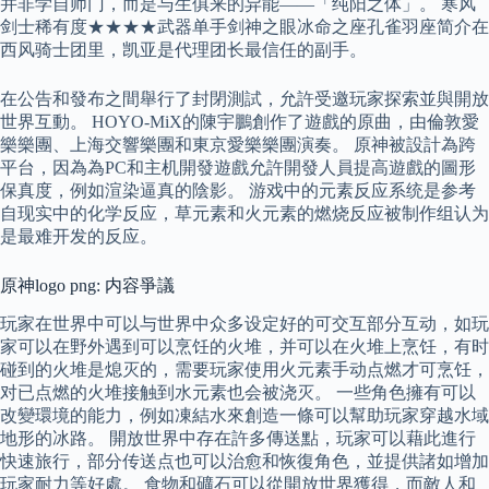
并非学自师门，而是与生俱来的异能——「纯阳之体」。 寒风
剑士稀有度★★★★武器单手剑神之眼冰命之座孔雀羽座简介在
西风骑士团里，凯亚是代理团长最信任的副手。
在公告和發布之間舉行了封閉測試，允許受邀玩家探索並與開放
世界互動。 HOYO-MiX的陳宇鵬創作了遊戲的原曲，由倫敦愛
樂樂團、上海交響樂團和東京愛樂樂團演奏。 原神被設計為跨
平台，因為為PC和主机開發遊戲允許開發人員提高遊戲的圖形
保真度，例如渲染逼真的陰影。 游戏中的元素反应系统是参考
自现实中的化学反应，草元素和火元素的燃烧反应被制作组认为
是最难开发的反应。
原神logo png: 内容爭議
玩家在世界中可以与世界中众多设定好的可交互部分互动，如玩
家可以在野外遇到可以烹饪的火堆，并可以在火堆上烹饪，有时
碰到的火堆是熄灭的，需要玩家使用火元素手动点燃才可烹饪，
对已点燃的火堆接触到水元素也会被浇灭。 一些角色擁有可以
改變環境的能力，例如凍結水來創造一條可以幫助玩家穿越水域
地形的冰路。 開放世界中存在許多傳送點，玩家可以藉此進行
快速旅行，部分传送点也可以治愈和恢復角色，並提供諸如增加
玩家耐力等好處。 食物和礦石可以從開放世界獲得，而敵人和