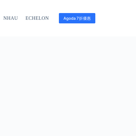
NHAU
ECHELON
Agoda 7折優惠