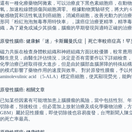
還有一種化療藥物阿黴素，可以治療皮下黑色素細胞癌，在動物
氧，加速粒線體損傷與細胞凋零。 根據動物實驗研究，將大約 
敏感物質和活性氧送到癌細胞，消滅癌細胞，改善光動力的治療
形同「粉紅泡泡無毒專用特快車」，讓癌症治療更精準，精準毒
織，為了避免或減少其損傷，腦瘤的早期發現與適時正確的治療
原發性腦癌: 健康解「迷」卡斯爾曼氏症 │ 死亡率較癌症高！
磁力共振在檢查身體軟組織和神經組織方面比較優勝，較常應用
醫生意見，由醫生評估情況，決定是否有需要作以下詳細檢查，
化學治療已經取得很大進步，但是由於腦部血腦屏障的特殊結構
的模式影響了藥物作用的速度與效率。 對於原發性腫瘤，予以
aminolevulinic acid （5-ALA）標定癌細胞，使其顯現
原發性腦癌: 相關文章
已知某些因素有可能增加患上腦腫瘤的風險，當中包括性別、年
切除者，預後較佳，但必需加上放射治療及或化學藥物治療，方能達到控
GBM）屬於惡性腫瘤，即使切除後也容易復發，台灣新聞人陳
的死亡率最高。