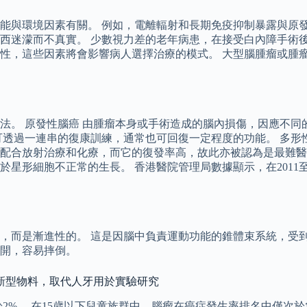
能與環境因素有關。 例如，電離輻射和長期免疫抑制暴露與原發
西迷濛而不真實。 少數視力差的老年病患，在接受白內障手術後
性，這些因素將會影響病人選擇治療的模式。 大型腦腫瘤或腫
法。 原發性腦癌 由腫瘤本身或手術造成的腦內損傷，因應不同
可透過一連串的復康訓練，通常也可回復一定程度的功能。 多形
配合放射治療和化療，而它的復發率高，故此亦被認為是最難醫
形細胞不正常的生長。 香港醫院管理局數據顯示，在2011至2
，而是漸進性的。 這是因腦中負責運動功能的錐體束系統，受到
開，容易摔倒。
發新型物料，取代人牙用於實驗研究
少於2%。 在15歲以下兒童族群中，腦瘤在癌症發生率排名中僅