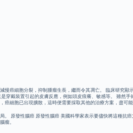
減慢癌細胞分裂，抑制腫瘤生長，繼而令其凋亡。 臨床研究顯
只是穿戴裝置引起的皮膚反應，例如頭皮痕癢、敏感等。 雖然手
，癌細胞已出現擴散，這時便需要採取其他的治療方案，盡可能
。 原發性腦癌 原發性腦癌 美國科學家表示要儘快將這種抗癌
腦瘤。