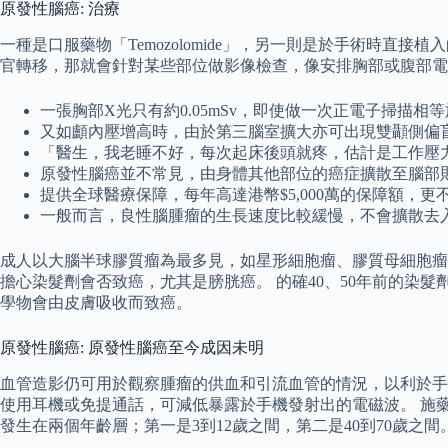
原發性腦癌: 治療
一種是口服藥物「Temozolomide」，另一則是於手術時直接
官轉移，那就會針對某些部位做影像檢查，像安排胸部或腹部電
一張胸部X光只有約0.05mSv，即使做一次正電子掃描相等於
又如顱內壓增高時，由於第三腦室擴大亦可出現雙顳側偏
「醫生，我老睡不好，每次起床後頭就疼，估計是工作壓
原發性腦癌並不常見，由身體其他部位的癌症擴散至腦部
提供全球醫療保障，每年高達港幣$5,000萬的保障額，
一般而言，良性腦腫瘤的生長速度比較緩慢，不會擴散去
成人以大腦半球膠質瘤為最多見，如星形細胞瘤、膠質母細胞瘤
擔心染髮劑會否致癌，尤其是膀胱癌。 的確40、50年前的
學物會由皮膚吸收而致癌。
原發性腦癌: 原發性腦癌至今成因未明
血管造影仍可用於觀察腫瘤的供血和引流血管的情況，以利於手
使用耳機或免提通話，可減低暴露於手機發射出的電磁波。 施藥
發生在兩個年齡層；第一是3到12歲之間，第二是40到70歲