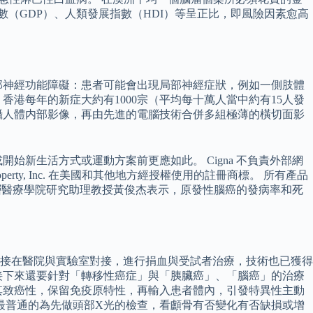
數（GDP）、人類發展指數（HDI）等呈正比，即風險因素愈高
部神經功能障礙：患者可能會出現局部神經症狀，例如一側肢體
港每年的新症大約有1000宗（平均每十萬人當中約有15人發
拍攝人體内部影像，再由先進的電腦技術合併多組極薄的橫切面影
新生活方式或運動方案前更應如此。 Cigna 不負責外部網
Property, Inc. 在美國和其他地方經授權使用的註冊商標。 所有產品
生及基層醫療學院研究助理教授黃俊杰表示，原發性腦癌的發病率和死
接在醫院與實驗室對接，進行捐血與受試者治療，技術也已獲得
接下來還要針對「轉移性癌症」與「胰臟癌」、「腦癌」的治療
其致癌性，保留免疫原特性，再輸入患者體內，引發特異性主動
最普通的為先做頭部X光的檢查，看顱骨有否變化有否缺損或增