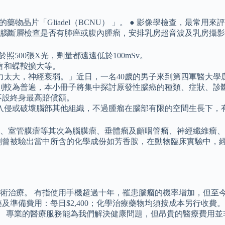
植入的藥物晶片「Gliadel（BCNU） 」。 ● 影像學檢查，
腦斷層檢查是否有肺癌或腹內腫瘤，安排乳房超音波及乳房攝影
照500張X光，劑量都遠遠低於100mSv。
盲和蝶鞍擴大等。
力太大，神經衰弱。」近日，一名40歲的男子來到第四軍醫大學
則較為普遍，本小冊子將集中探討原發性腦癌的種類、症狀、診
更不設終身最高賠償額。
入侵或破壞腦部其他組織，不過腫瘤在腦部有限的空間生長下，
、室管膜瘤等其次為腦膜瘤、垂體瘤及顱咽管瘤、神經纖維瘤、
染髮劑曾被驗出當中所含的化學成份如芳香胺，在動物臨床實驗中
術治療。 有指使用手機超過十年，罹患腦瘤的機率增加，但至今
及準備費用：每日$2,400；化學治療藥物均須按成本另行收費
之間。 專業的醫療服務能為我們解決健康問題，但昂貴的醫療費用