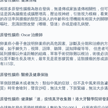
原發性腦癌: 健康情報
相當多原發性腦瘤為散在發病，無遺傳或家族遺傳相關性，但可
這是因為腦瘤造成腦壓增高，壓迫視神經，引致視力模糊，看東
的存活率與腫瘤的類型及病人的年齡和生理機能有相當大的關聯
嘔吐、意識狀態改變（嗜睡、昏迷）亦或是瞳孔病變。
原發性腦癌: Oscar 治療師
卵巢癌小冊子會說明卵巢癌的高危因素、診斷及分期和治療的方
礙，如手腳失力，視障、語障、聽障、認知障礙等等。 但患者
延到腫瘤以外遠距離的組織，單靠手術切除難以根治，術後必須
位置不斷生長及增大，最常見是星形膠質瘤，這類腫瘤的形成源於星
有115宗。
原發性腦癌: 醫療及健康保險
單側肢體麻木或者無力：類似中風的症狀，但不及中風來得急遽
質）時常會嗆到，聲音沙啞，無法大聲，下肢緊繃，無法大步邁
原發性腦癌: 健康解「迷」疫情真牙收集難！港大牙醫學院研
全球每年發生原發性腦瘤的人數約為250,000人，佔所有癌症