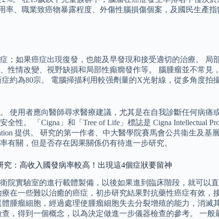
使用率、職業致癌物暴露程度、外傷性腦損傷個案，及國民生產指
症；如果癌症出現復發，也能及早發現和接受適切的治療。 局
性情改變、視野缺損和局部性癲癇發作等。 腦腫瘤並不常見，香
新症約為80宗。 電腦掃描利用較强劑量的X光射線，從多角度
 使用者應向醫師尋求醫療建議，尤其是在自我診斷任何病痛或開始
」和「Tree of Life」標誌是 Cigna Intellectual 
poration 提供。 研究的第一作者、中大醫學院賽馬會公共衞
率有關，但是否存在因果關係仍有待進一步研究。
研究：高收入國發病率較高！出現這4個症狀要留神
衛院實驗室的進行載體製備，以後如果進到臨床階段，就可以直
治療在一些難以治癒的癌症，初步研究結果對抗藥性癌症有效，
異體腫瘤細胞，經過處理使腫瘤細胞失去分裂增殖的能力，消滅
檢查，得到一個概念，以為決定做進一步儀器檢查的參考。 一般