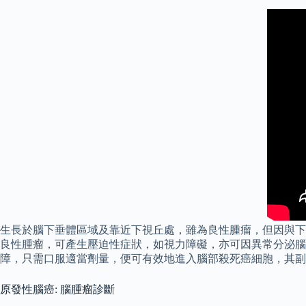
生長於腦下垂體區域及靠近下視丘處，雖為良性腫瘤，但因與下
良性腫瘤，可產生壓迫性症狀，如視力障礙，亦可因異常分泌腦
障，只需口服適當劑量，便可有效地進入腦部殺死癌細胞，其副
原發性腦癌: 腦腫瘤診斷