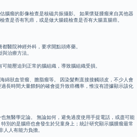
最常用來評估腦瘤的影像檢查是核磁共振攝影。 如果懷疑腫瘤來自其他器
檢查是否有乳癌，或是做大腸鏡檢查是否有大腸直腸癌。
唐都醫院神經外科，要求開點頭疼藥。
斷與治療方法。
有可能壓迫到正常的腦組織，導致腦組織受損。
海綿狀血管瘤、膽脂瘤等。 因染髮劑直接接觸頭皮，不少人會
，經過長時間大量餵飼的確會提升致癌機率，惟沒有證據顯示該化
也無醫學定論。 無論如何，避免過度使用手提電話，或盡可能
。 特別的是腦癌也會發生於兒童身上；統計研究顯示腦腫瘤最常
並非人人有能力負擔。