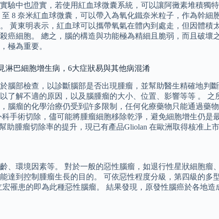
實驗中也證實，若使用紅血球微囊系統，可以讓阿黴素堆積獨特
6 至 8 奈米紅血球微囊，可以帶入為氧化鐵奈米粒子，作為幹
。 黃東明表示，紅血球可以攜帶氧氣在體內到處走，但因體積
殺癌細胞。 總之，腦的構造與功能極為精細且脆弱，而且破壞
，極為重要。
罕見淋巴細胞增生病，6大症狀易與其他病混淆
於腦部檢查，以診斷腦部是否出現腫瘤，並幫助醫生精確地判斷
以了解不適的原因，以及腦腫瘤的大小、位置、影響等等 。 之
，腦瘤的化學治療仍受到許多限制，任何化療藥物只能通過藥物
外科手術切除，儘可能將腫瘤細胞移除乾淨，避免細胞增生仍是最
熒光，能夠幫助腫瘤切除率的提升，現已有產品Gliolan 在歐洲取得核准上
齡、環境因素等。 對於一般的惡性腦瘤，如退行性星狀細胞瘤
制腫瘤生長的目的。 可依惡性程度分級，第四級的多型性神經膠母細胞瘤
立宏罹患的即為此種惡性腦瘤。 結果發現，原發性腦癌於各地