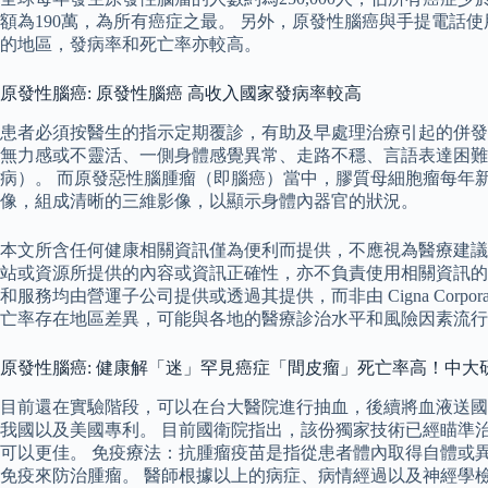
額為190萬，為所有癌症之最。 另外，原發性腦癌與手提電話
的地區，發病率和死亡率亦較高。
原發性腦癌: 原發性腦癌 高收入國家發病率較高
患者必須按醫生的指示定期覆診，有助及早處理治療引起的併發
無力感或不靈活、一側身體感覺異常、走路不穩、言語表達困難、
病）。 而原發惡性腦腫瘤（即腦癌）當中，膠質母細胞瘤每年
像，組成清晰的三維影像，以顯示身體內器官的狀況。
本文所含任何健康相關資訊僅為便利而提供，不應視為醫療建議。
站或資源所提供的內容或資訊正確性，亦不負責使用相關資訊的安全性。 「Cigna
和服務均由營運子公司提供或透過其提供，而非由 Cigna Cor
亡率存在地區差異，可能與各地的醫療診治水平和風險因素流行
原發性腦癌: 健康解「迷」罕見癌症「間皮瘤」死亡率高！中大
目前還在實驗階段，可以在台大醫院進行抽血，後續將血液送國
我國以及美國專利。 目前國衛院指出，該份獨家技術已經瞄準
可以更佳。 免疫療法：抗腫瘤疫苗是指從患者體內取得自體或
免疫來防治腫瘤。 醫師根據以上的病症、病情經過以及神經學