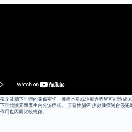
視丘及腦下垂體的關係密切，腫瘤本身或治療過程皆可能造成以
下垂體激素而產生內分泌症狀。 原發性腦癌 少數腫瘤尚會侵犯
作用也因而比較輕微。