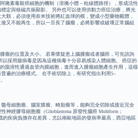
阿黴素毒殺癌細胞的機制（溶黴小體－粒線體路徑），形成活性
細胞標定與核磁共振顯影。 另外也可以使用供動力癌症治療，將光
太大顆，必須使用奈米技術將紅血球的模，變成小型藥物載體，
之後又不能再生，所以一旦長了腦瘤，必將影響或破壞正常腦組
腫瘤的位置及大小。 若果懷疑患上腦腫瘤或者腦癌，可先諮詢
所以採用腺病毒是因為這種病毒十分容易感染人體細胞。 癌症的
的脂溶性通過血管內膜細胞，進而進入腫瘤細胞產生作用，這樣
普遍的治療模式。 在手術切除上，有研究指出利用5–
市。
、髓母細胞瘤、腦室膜瘤、畸胎瘤等，能夠完全切除或接近完全
（Glioblastoma 原發性腦癌 Multiform；
造成的疾病負擔存在差異，尤以南歐地區的發病率最高，西亞地區