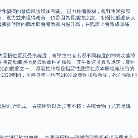
性腦瘤的發病風險增加有關。 視力逐漸模糊，視野逐漸狹窄：
，視力並未獲得改善，也是因為長腦瘤之故。 初發性腦瘤病人
瘤腫脹伴隨的腦水腫會導致顱內壓升高，在臨床上會造成頭痛、
的受損位置及受損程度，會導致患者出現不同程度的神經功能障
性膠質母細胞瘤是最致命性的腦癌，其生長速度異常迅速，能伸
治的腫瘤之一。 原發性腦癌是指惡性腫瘤在原本腦組織細胞的
020年間，本港每年平均有240宗原發性腦癌新症，死亡個案則
壓迫所造成。 吞嚥困難以及步態不穩：吞嚥食物（尤其是流
次於急性淋巴性白血病。 在澳洲平均一個腦瘤個案所必須花費的金