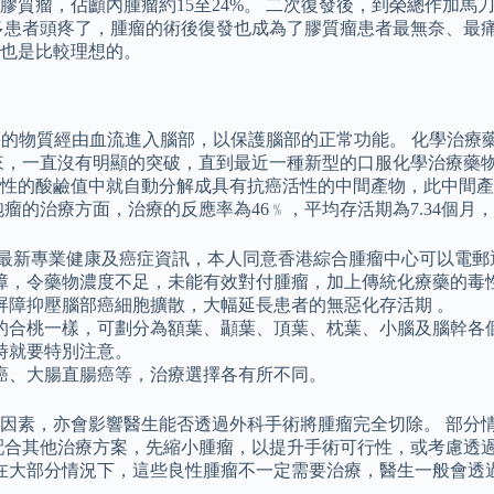
於神經膠質瘤，佔顱內腫瘤約15至24%。 二次復發後，到榮總作
多患者頭疼了，腫瘤的術後復發也成為了膠質瘤患者最無奈、最痛
也是比較理想的。
害的物質經由血流進入腦部，以保護腦部的正常功能。 化學治療
來，一直沒有明顯的突破，直到最近一種新型的口服化學治療藥物-
性的酸鹼值中就自動分解成具有抗癌活性的中間產物，此中間產
療方面，治療的反應率為46﹪，平均存活期為7.34個月，和傳統的
的最新專業健康及癌症資訊，本人同意香港綜合腫瘤中心可以電郵
障，令藥物濃度不足，未能有效對付腫瘤，加上傳統化療藥的毒
屏障抑壓腦部癌細胞擴散，大幅延長患者的無惡化存活期 。
的合桃一樣，可劃分為額葉、顳葉、頂葉、枕葉、小腦及腦幹各
時就要特別注意。
癌、大腸直腸癌等，治療選擇各有所不同。
因素，亦會影響醫生能否透過外科手術將腫瘤完全切除。 部分
配合其他治療方案，先縮小腫瘤，以提升手術可行性，或考慮透過
 在大部分情況下，這些良性腫瘤不一定需要治療，醫生一般會透