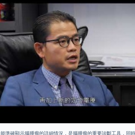
, MRI）：不帶輻射，能準確顯示腦腫瘤的詳細情況，是腦腫瘤的重要診