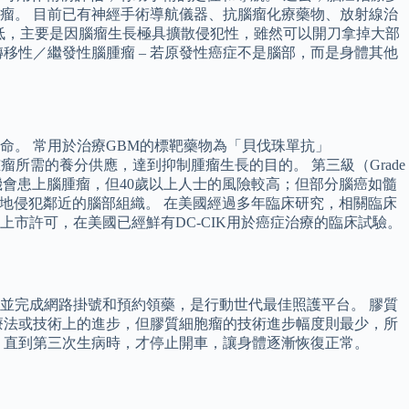
瘤。 目前已有神經手術導航儀器、抗腦瘤化療藥物、放射線治
較低，主要是因腦瘤生長極具擴散侵犯性，雖然可以開刀拿掉大部
移性／繼發性腦腫瘤 – 若原發性癌症不是腦部，而是身體其他
。 常用於治療GBM的標靶藥物為「貝伐珠單抗」
腫瘤所需的養分供應，達到抑制腫瘤生長的目的。 第三級（Grade
機會患上腦腫瘤，但40歲以上人士的風險較高；但部分腦癌如髓
大範圍地侵犯鄰近的腦部組織。 在美國經過多年臨床研究，相關臨床
上市許可，在美國已經鮮有DC-CIK用於癌症治療的臨床試驗。
並完成網路掛號和預約領藥，是行動世代最佳照護平台。 膠質
療法或技術上的進步，但膠質細胞瘤的技術進步幅度則最少，所
，直到第三次生病時，才停止開車，讓身體逐漸恢復正常。