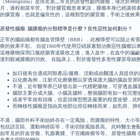
（Meningioma）是排名第二常見的原發性顱內腫瘤，僅次
月，過程相當辛苦。 對於膠質瘤患者來說，腫瘤本身已經讓很
的膠質瘤，也就是偏良性的，這種類型的膠質瘤，手術之後效果
原發性腦瘤: 腦腫瘤的分類標準是什麼？良性惡性如何劃分？
正常的腦組織都有腦血管障壁（BBB），此種障壁可以阻止有
療的效果不彰。 自從1960年代使用亞硝尿素類治療惡性腦瘤以
這種藥物採用口服經腸胃道吸收之後，進入血中，在血中的偏鹼
達到殺滅腫瘤的功效。 在臨床上，對於復發性多形性膠原母細胞瘤的治
如日後有合適或同類產品/服務、活動或由醫護人員提供
以化療為例，注射式化療藥難以穿透保護大腦的腦血管屏
不過，近年醫學界已研發出新一代標靶藥物，可穿透血腦
腦部主要分成大腦、小腦及腦幹，整個腦部有如一粒完整
或者平常就有頭痛，但是頭痛型態及嚴重的程度改變，此
而轉移性腦瘤是指由其他部位癌症轉移而來，如乳癌、肺
不過，腦部外科手術始終存在一定風險，而腫瘤的特性、大小等
包括語言區、運動神經區等，手術切除風險甚高。 此時醫生會
如常見的肝血管瘤、乳腺囊腫、子宮纖維瘤等等。 原發性腦瘤
有產生明顯的變化 , 。