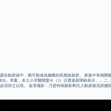
露在輻射線中，都可能成為腦瘤的高風險族群。 家族中有相關腦
辦法」草案，本土小牙醫聯盟今（3）日透過新聞稿表示，… 二
必須持之以恆。 血管攝影：乃是特殊顯影劑注入動派後流經腦