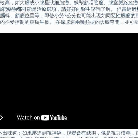
較高，如大腦或小腦星狀細胞瘤、蝶鞍顱咽管瘤、腦室脈絡叢瘤
、標靶藥物都可能是治療選項，請好好向醫生諮詢了解。 但當經
腦幹、顱底位置等，即使小於3公分也可能出現如同惡性腦瘤的
內不受控制的腫瘤生長。 在採取這兩種類型的大腦空間，並可
不出味道；如果壓迫到視神經，視覺會有缺損，像是視力模糊，