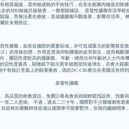
有相當風險，需仰賴成熟的手術技巧，在安全範圍內徹底切除腫
進步的MRI核磁共振檢查，一般都能確診。 原發性腦瘤存活率
阻隔，而無法產生療效，造成腦腫瘤不斷復發，影響存活率。 轉
屬於末期癌症。
良性腫瘤，如長在腦部的重要區域，亦可造成重大的影響甚至致命
稱VEGF）的單株抗體，作用是透過抑制腫瘤的血管新生，從而截斷
傾向，屬惡性度較高的腦腫瘤。 年齡：雖然任何年齡的人士均有
現。 此級數的惡性度最高，顯微鏡下顯示異常細胞並快速增生，亦會
驗中有統計意義上的顯著療效，因此DC-CIK療法在美國沒有得到
、高品質的衛教資訊，免費註冊為會員就能輕鬆找診所、找藥局
一至二人患病。 不過，過去二三十年，國際對不少腫瘤都有新
，自從林欣榮醫師曾提過以後開車可能要暫停，但我仍繼續開車