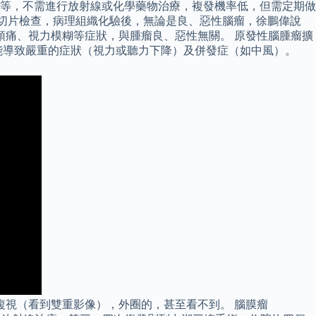
等，不需進行放射線或化學藥物治療，複發機率低，但需定期做
過切片檢查，病理組織化驗後，無論是良、惡性腦瘤，徐鵬偉說
頭痛、視力模糊等症狀，與腫瘤良、惡性無關。 原發性腦腫瘤擴
能導致嚴重的症狀（視力或聽力下降）及併發症（如中風）。
複視（看到雙重影像），外圈的，甚至看不到。 腦膜瘤