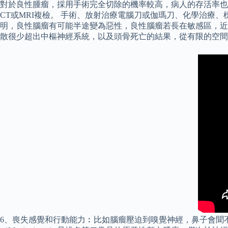
對於良性腫瘤，採用手術完全切除的機率較高，病人的存活率也
CT或MRI複檢。 手術、放射治療電腦刀或伽瑪刀、化學治療
明，良性腦瘤有可能半途變為惡性，良性腦瘤若長在敏感區，近
散很少超出中樞神經系統，以及頭骨死亡的結果，從有限的空間
6、喪失感覺和行動能力︰比如腦瘤壓迫到嗅覺神經，鼻子會聞