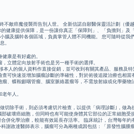
終不敵癌魔侵襲而告別人世。 全新信諾自願醫保靈活計劃（優越）
你的健康提供保障，是一份讓你真正「保障到」、「負擔到」及「
腦及腦幹各個區域，負責掌管人體不同機能。 您可隨時從我們網站
息。
身健康是有好處的。
瘤，立體定向放射手術也是另一種手術的選擇。
轉移本人的個人資料作直接促銷，並可收到有關其產品、服務及特
檢查可快速並增加腦瘤診斷的準確性，對於術後追蹤治療也相當
蝶鞍顱咽管瘤、腦室脈絡叢瘤等，不需放射線或化學藥物治療，復發機
和老年人。
做切除手術，則必須考慮切片檢查，以提供「病理診斷｣，做為
障，到達腦部破壞癌細胞，但同時也有可能使身體其它部位的正常細
合併化學治療，較能有效延長存活率。 臨床統計，台灣每年約有 
外科謝政達醫師表示，腦瘤可分為兩種成因包括：「原發性腦腫