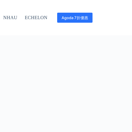
NHAU
ECHELON
Agoda 7折優惠