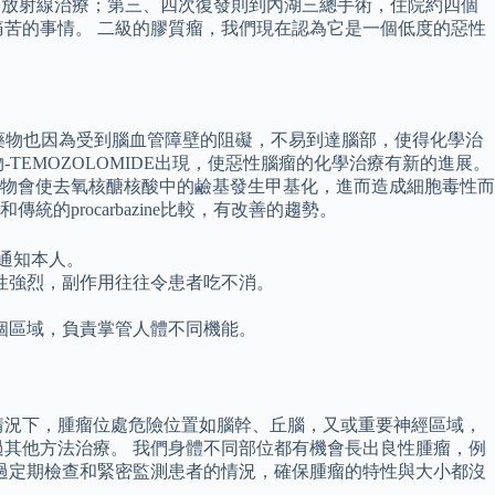
加馬刀放射線治療；第三、四次復發則到內湖三總手術，住院約四個
苦的事情。 二級的膠質瘤，我們現在認為它是一個低度的惡性
藥物也因為受到腦血管障壁的阻礙，不易到達腦部，使得化學治
TEMOZOLOMIDE出現，使惡性腦瘤的化學治療有新的進展。
物會使去氧核醣核酸中的鹼基發生甲基化，進而造成細胞毒性而
procarbazine比較，有改善的趨勢。
通知本人。
性強烈，副作用往往令患者吃不消。
個區域，負責掌管人體不同機能。
情況下，腫瘤位處危險位置如腦幹、丘腦，又或重要神經區域，
其他方法治療。 我們身體不同部位都有機會長出良性腫瘤，例
過定期檢查和緊密監測患者的情況，確保腫瘤的特性與大小都沒