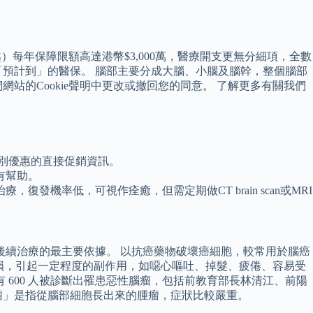
每年保障限額高達港幣$3,000萬，醫療開支更無分細項，全數
預計到」的醫保。 腦部主要分成大腦、小腦及腦幹，整個腦部
的Cookie聲明中更改或撤回您的同意。 了解更多有關我們
別優惠的直接促銷資訊。
有幫助。
率低，可視作痊癒，但需定期做CT brain scan或MRI
後續治療的最主要依據。 以抗癌藥物破壞癌細胞，較常用於腦癌
胞受損，引起一定程度的副作用，如噁心嘔吐、掉髮、疲倦、容易受
600 人被診斷出罹患惡性腦瘤，包括前教育部長林清江、前陽
瘤」是指從腦部細胞長出來的腫瘤，症狀比較嚴重。