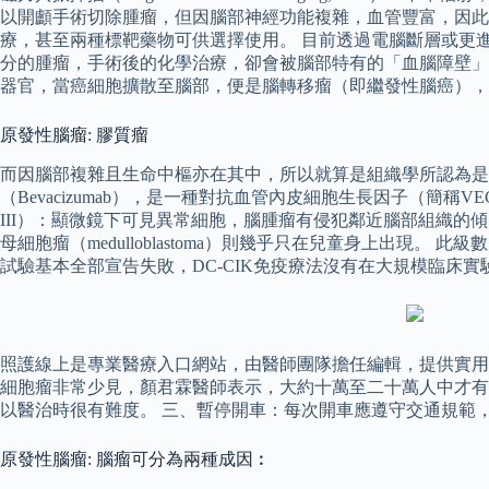
以開顱手術切除腫瘤，但因腦部神經功能複雜，血管豐富，因此
療，甚至兩種標靶藥物可供選擇使用。 目前透過電腦斷層或更
分的腫瘤，手術後的化學治療，卻會被腦部特有的「血腦障壁」
器官，當癌細胞擴散至腦部，便是腦轉移瘤（即繼發性腦癌），
原發性腦瘤: 膠質瘤
而因腦部複雜且生命中樞亦在其中，所以就算是組織學所認為是
（Bevacizumab），是一種對抗血管內皮細胞生長因子（簡
III）：顯微鏡下可見異常細胞，腦腫瘤有侵犯鄰近腦部組織的
母細胞瘤（medulloblastoma）則幾乎只在兒童身上出
試驗基本全部宣告失敗，DC-CIK免疫療法沒有在大規模臨床實
照護線上是專業醫療入口網站，由醫師團隊擔任編輯，提供實用
細胞瘤非常少見，顏君霖醫師表示，大約十萬至二十萬人中才有
以醫治時很有難度。 三、暫停開車：每次開車應遵守交通規範
原發性腦瘤: 腦瘤可分為兩種成因︰