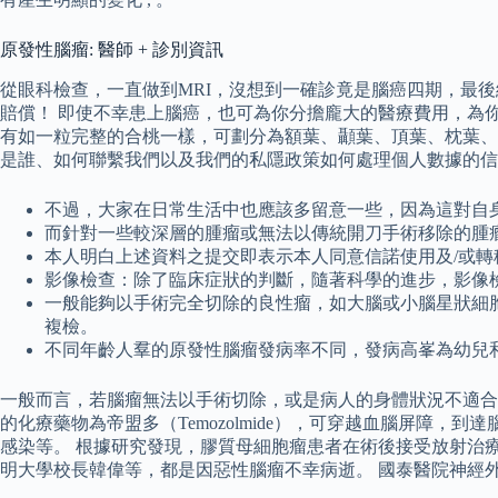
原發性腦瘤: 醫師 + 診別資訊
從眼科檢查，一直做到MRI，沒想到一確診竟是腦癌四期，最後
賠償！ 即使不幸患上腦癌，也可為你分擔龐大的醫療費用，為
有如一粒完整的合桃一樣，可劃分為額葉、顳葉、頂葉、枕葉、小
是誰、如何聯繫我們以及我們的私隱政策如何處理個人數據的信
不過，大家在日常生活中也應該多留意一些，因為這對自
而針對一些較深層的腫瘤或無法以傳統開刀手術移除的腫
本人明白上述資料之提交即表示本人同意信諾使用及/或
影像檢查：除了臨床症狀的判斷，隨著科學的進步，影像
一般能夠以手術完全切除的良性瘤，如大腦或小腦星狀細胞瘤、
複檢。
不同年齡人羣的原發性腦瘤發病率不同，發病高峯為幼兒
一般而言，若腦瘤無法以手術切除，或是病人的身體狀況不適合
的化療藥物為帝盟多（Temozolmide），可穿越血腦屏
感染等。 根據研究發現，膠質母細胞瘤患者在術後接受放射治療
明大學校長韓偉等，都是因惡性腦瘤不幸病逝。 國泰醫院神經