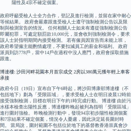
陽性及4宗不確定個案。
政府呼籲受檢人士全力合作，登記及進行檢測，並留在家中耐心
等候結果。 政府會嚴肅跟進受檢人士遵守強制檢測公告以及限
制與檢測宣告的情況。 任何相關人士如未有遵從強制檢測公告
即屬犯罪，可處定額罰款10,000元，並會收到強制檢測令，要求
該人士於指明期間內接受檢測。 若有僱員因宣告而未能上班，
政府希望僱主能酌情處理，不要扣減員工的薪金和福利。 政府
派員到訪778戶，當中14戶在過程中沒人應門，政府會採取措施
跟進。
博達樓: 沙田河畔花園本月首宗成交 2房以380萬元獲年輕上車客
承接
政府今日（19日）宣布自下午6時起，將沙田博康邨博達樓（不
包括地下）劃為「受限區域」，要求受檢人士在明日凌晨12時前
接受強制檢測，目標在明日下午約1時完成行動。 博達樓 由於污
水樣本檢查出陽性反應，博達樓昨晚起被列為指明「受限區域」
進行圍封強檢。 昨晚檢測行動中，發現94宗初步陽性檢測個案
和7宗結果不確定個案，情況令人憂慮，因此決定延長圍封時
間。 當局說，圍封範圍不包括位於地下的基督教香港崇真會沙