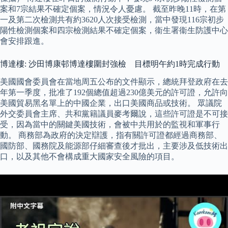
案和7宗結果不確定個案，情況令人憂慮。 截至昨晚11時，在第
一及第二次檢測共有約3620人次接受檢測，當中發現116宗初步
陽性檢測個案和四宗檢測結果不確定個案，衞生署衞生防護中心
會安排跟進。
博達樓: 沙田博康邨博達樓圍封強檢 目標明午約1時完成行動
美國國會委員會在當地周五公布的文件顯示，總統拜登政府在去
年第一季度，批准了192個總值超過230億美元的許可證，允許向
美國貿易黑名單上的中國企業，出口美國商品或技術。 眾議院
外交委員會主席、共和黨籍議員麥考爾說，這些許可證是不可接
受，因為當中的關鍵美國技術，會被中共用於的監視和軍事行
動。 商務部為政府的決定辯護，指有關許可證都經過商務部、
國防部、國務院及能源部仔細審查後才批出，主要涉及低技術出
口，以及其他不會構成重大國家安全風險的項目。