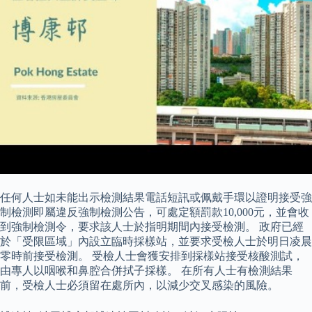
任何人士如未能出示檢測結果電話短訊或佩戴手環以證明接受強
制檢測即屬違反強制檢測公告，可處定額罰款10,000元，並會收
到強制檢測令，要求該人士於指明期間內接受檢測。 政府已經
於「受限區域」內設立臨時採樣站，並要求受檢人士於明日凌晨
零時前接受檢測。 受檢人士會獲安排到採樣站接受核酸測試，
由專人以咽喉和鼻腔合併拭子採樣。 在所有人士有檢測結果
前，受檢人士必須留在處所內，以減少交叉感染的風險。