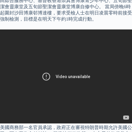
田綜合服務中心、基督教香港崇真會博康青少年中心、五旬節聖
潔會靈康堂及五旬節聖潔會靈康堂博康自修中心。 當局傍晚6時
起圍封沙田博康邨博達樓，要求受檢人士在明日凌晨零時前接受
強制檢測，目標是在明天下午約1時完成行動。
美國商務部一名官員承認，政府正在審視特朗普時期允許美國公