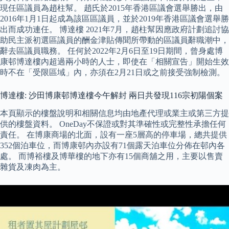
現任區議員為趙柱幫。 趙氏於2015年香港區議會選舉勝出，由
2016年1月1日起成為該區區議員，並於2019年香港區議會選舉勝
出而成功連任。 博達樓 2021年7月，趙柱幫因應政府計劃追討協
助民主派初選區議員的酬金津貼傳聞所帶動的區議員辭職潮中，
辭去區議員職務。 任何於2022年2月6日至19日期間，曾身處博
康邨博達樓內超過兩小時的人士，即使在「相關宣告」開始生效
時不在「受限區域」內，亦須在2月21日或之前接受強制檢測。
博達樓: 沙田博康邨博達樓今午解封 兩日共發現116宗初陽個案
本頁顯示的樓盤說明和相關信息均由地產代理或業主或第三方提
供的樓盤資料。 OneDay不保證或對其準確性或完整性承擔任何
責任。 在博康商場的北面，設有一座5層高的停車場，總共提供
352個泊車位，而博康邨內亦設有71個露天泊車位分佈在邨內各
處。 而博裕樓及博華樓的地下亦有15個商舖之用，主要以售賣
雜貨及凍肉為主。