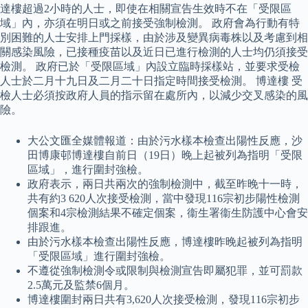
達樓超過2小時的人士，即使在相關宣告生效時不在「受限區
域」內，亦須在明日或之前接受強制檢測。 政府會為行動有特
別困難的人士安排上門採樣，由於涉及變異病毒株以及考慮到相
關感染風險，已接種疫苗以及近日已進行檢測的人士均仍須接受
檢測。 政府已於「受限區域」內設立臨時採樣站，並要求受檢
人士於二月十九日及二月二十日指定時間接受檢測。 博達樓 受
檢人士必須按政府人員的指示留在處所內，以減少交叉感染的風
險。
大公文匯全媒體報道：由於污水樣本檢查出陽性反應，沙
田博康邨博達樓自前日（19日）晚上起被列為指明「受限
區域」，進行圍封強檢。
政府表示，兩日共兩次的強制檢測中，截至昨晚十一時，
共有約3 620人次接受檢測，當中發現116宗初步陽性檢測
個案和4宗檢測結果不確定個案，衞生署衞生防護中心會安
排跟進。
由於污水樣本檢查出陽性反應，博達樓昨晚起被列為指明
「受限區域」進行圍封強檢。
不遵從強制檢測令或限制與檢測宣告即屬犯罪，並可罰款
2.5萬元及監禁6個月。
博達樓圍封兩日共有3,620人次接受檢測，發現116宗初步