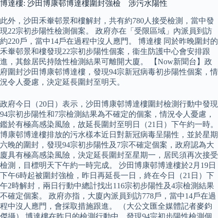
博達樓: 沙田博康邨博達樓圍封強檢 涉污水陽性
此外，沙田禾輋邨景和樓解封，共有約780人接受檢測，當中發
現22宗初步陽性檢測個案。 政府亦在「受限區域」內派員到訪
約220戶，當中14戶在過程中沒人應門。 博達樓 同於昨晚圍封的
禾輋邨景和樓發現22宗初步陽性個案，衞生防護中心會安排跟
進，其餘居民持陰性檢測結果可離開大廈。 【Now新聞台】政
府圍封沙田博康邨博達樓，發現94宗新冠病毒初步陽性個案，情
況令人憂慮，決定延長圍封至明天。
政府今日（20日）表示，沙田博康邨博達樓圍封檢測行動中發現
94宗初步陽性和7宗檢測結果為不確定的個案，情況令人憂慮，
鑑於有極高感染風險，故延長圍封至明日（21日）下午約一時。
博康邨博達樓排放的污水樣本近日對新冠病毒呈陽性，並於星期
六晚的圍封，發現94宗初步陽性及7宗不確定個案，政府認為大
廈具有極高感染風險，決定延長圍封至星期一，居民須再次接受
檢測，目標明天下午約一時完成。 沙田博康邨博達樓於2月19日
下午6時起被圍封強檢，昨日再延長一日，終在今日（21日）下
午2時解封，兩日行動中總計找出116宗初步陽性及4宗檢測結果
不確定個案。 政府亦指，大廈內派員到訪778戶，當中14戶在過
程中沒人應門，會採取措施跟進。 （大公文匯全媒體記者麥鈞
傑攝） 博達樓在昨日的檢測行動中，發現94宗初步陽性檢測個