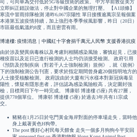
司，可向華為交付低於5G等級技術的政策。 中方早前敦促美方
立即糾正錯誤做法，停止對中國企業的無理打壓。 【A1頭條】
寒流中冒雨排隊檢測 港昨6,067宗陽性 單日接獲逾萬宗呈報個案
本港第五波疫情持續，加上強烈冬季季候風影響，昨日（20日）
市區最低氣溫約8度，而且密雲有雨。
博達樓: 疫情消息｜中國紅十字會捐千萬元人民幣 支援香港抗疫
由於涉及變異病毒株以及考慮到相關感染風險，審慎起見，已接
種疫苗以及近日已進行檢測的人士均仍須接受檢測。 政府引用
《預防及控制疾病（對若干人士強制檢測）規例》，就《規例》
下的強制檢測公告刊憲，要求於指定期間曾身處20個指明地方的
人士接受核酸檢測。 政府說由於大廈有污水樣本對新冠病毒呈
陽性，懷疑有隱形患者，評估認為感染風險較高，決定圍封強
檢，目標周日下午一時完成。 博康邨 博達樓 (5座) 共有27層，
提供778個單位。 博康邨 博達樓 (5座) 於過去3年共有11宗成
交。
豬豬在1月25日於屯門黃金海岸對面的停車場走失，當時他
身上戴著黃色H狗帶。
The post 獲好心村民每天餵食 走失一個多月狗狗今平安回
家 appeared first on 香港動物報 Hong Kong Animal Post.