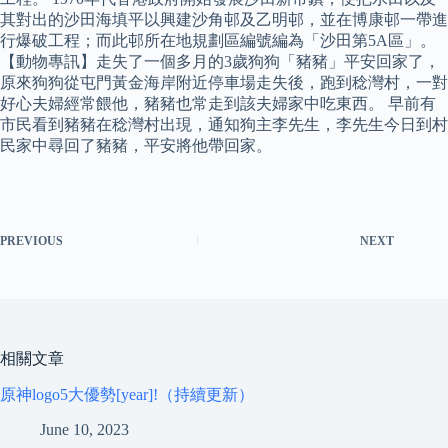
其對出的沙田海填平以興建沙角邨及乙明邨，並在博康邨一帶進
行爆破工程；而此邨所在地規劃區編號編為「沙田第5A區」。
【動物專訊】走失了一個多月的3歲狗狗「豬豬」平安回家了，
原來狗狗從屯門黃金海岸附近停車場走失後，跑到稔灣村，一對
好心夫婦經常餵他，豬豬也常走到該夫婦家中吃東西。 早前有
市民看到豬豬在稔灣村出現，通知狗主李先生，李先生今日到村
民家中尋回了豬豬，平安將他帶回家。
PREVIOUS
NEXT
相關文章
原神logo5大優勢[year]!（持續更新）
June 10, 2023