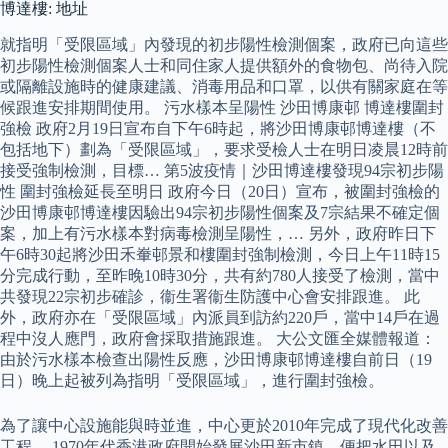
博達樓: 地址
就指明「受限區域」內發現的初步陽性檢測個案，政府已向這些
初步陽性檢測個案人士和同住家人提供額外的食物包、尚待入院
或隔離設施時的健康建議、消毒用品和口罩，以供有關家庭在等
候跟進安排期間使用。 污水樣本呈陽性 沙田博康邨 博達樓圍封
強檢 政府2月19日宣布自下午6時起，將沙田博康邨博達樓（不
包括地下）劃為「受限區域」，要求受檢人士在明日凌晨12時前
接受強制檢測，目標… 第5波疫情｜沙田博達樓發現94宗初步陽
性 圍封強檢延長至明日 政府今日（20日）宣布，被圍封強檢的
沙田博康邨博達樓因驗出94宗初步陽性個案及7宗結果不確定個
案，加上有污水樣本對病毒檢測呈陽性，… 另外，政府昨日下
午6時30起將沙田禾輋邨景和樓圍封強制檢測，今日上午11時15
分完成行動，至昨晚10時30分，共有約780人接受了檢測，當中
共發現22宗初步確診，衞生署衞生防護中心會安排跟進。 此
外，政府亦在「受限區域」內派員到訪約220戶，當中14戶在過
程中沒人應門，政府會採取措施跟進。 大公文匯全媒體報道：
由於污水樣本檢查出陽性反應，沙田博康邨博達樓自前日（19
日）晚上起被列為指明「受限區域」，進行圍封強檢。
為了讓中心設施能與時並進，中心更於2010年完成了現代化改善
工程。 1970年代香港政府開始發展沙田新市鎮，便把水田以及