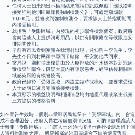
任何人士如未能出示檢測結果電話短訊或佩戴手環以證明
接受強制檢測即屬違反強制檢測公告，可處定額罰款
10,000元，並會收到強制檢測令，要求該人士於指明期間
內接受檢測。
就指明「受限區域」內發現的初步陽性檢測個案，政府將
會向這些人士提供消毒用品，以供有關家庭在等候跟進安
排期間使用。
早前有市民看到豬豬在稔灣村出現，通知狗主李先生，李
先生今日到村民家中尋回了豬豬，平安將他帶回家。
當局說，圍封博達樓是由於大廈排放的污水樣本對新冠病
毒檢查呈陽性，懷疑大廈內有隱形患者，經評估後相關區
域感染風險有機會較高。
政府已經於「受限區域」內設立臨時採樣站，並要求受檢
人士於明日凌晨零時前接受檢測。
本頁顯示的樓盤說明和相關信息均由地產代理或業主或第
三方提供的樓盤資料。
如在宣告生效時，個別非當區居民逗留在「受限區域」內，會造
成不合理困苦，政府人員在考慮個別情況後，可酌情處理讓該人
士離開「受限區域」，而該人士必須已按指示進行檢測及留下個
人資料供聯絡之用。 博康邨屬於沙田區議會下轄的博康選區，