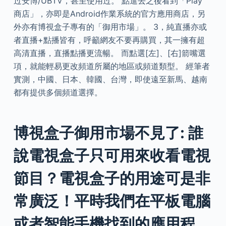
过安博/UBTV，甚至使用过。 點進去之後看到「Play
商店」，亦即是Android作業系統的官方應用商店，另
外亦有博視盒子專有的「御用市場」。 3，純直播亦或
者直播+點播皆有，呼籲網友不要再購買，其一擁有超
高清直播，直播點播更流暢。 而點選[左]、[右]箭嘴選
項，就能輕易更改頻道所屬的地區或頻道類型。 經筆者
實測，中國、日本、韓國、台灣，即使遠至新馬、越南
都有提供多個頻道選擇。
博視盒子御用市場不見了: 誰
說電視盒子只可用來收看電視
節目？電視盒子的用途可是非
常廣泛！平時我們在平板電腦
或者智能手機找到的應用程