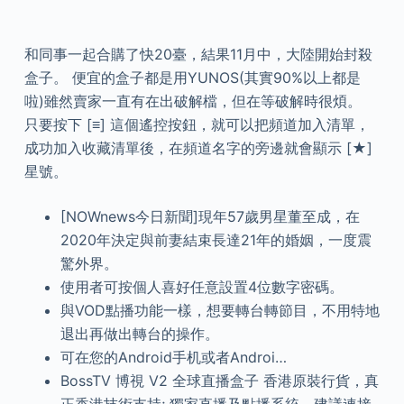
和同事一起合購了快20臺，結果11月中，大陸開始封殺
盒子。 便宜的盒子都是用YUNOS(其實90%以上都是
啦)雖然賣家一直有在出破解檔，但在等破解時很煩。
只要按下 [≡] 這個遙控按鈕，就可以把頻道加入清單，
成功加入收藏清單後，在頻道名字的旁邊就會顯示 [★]
星號。
[NOWnews今日新聞]現年57歲男星董至成，在
2020年決定與前妻結束長達21年的婚姻，一度震
驚外界。
使用者可按個人喜好任意設置4位數字密碼。
與VOD點播功能一樣，想要轉台轉節目，不用特地
退出再做出轉台的操作。
可在您的Android手机或者Androi…
BossTV 博視 V2 全球直播盒子 香港原裝行貨，真