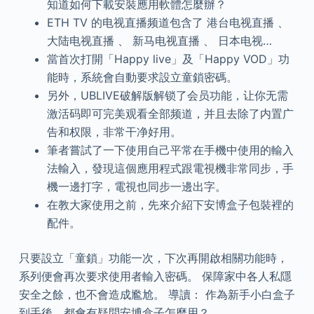
知道如何下載安裝應用軟體怎麼辦？
ETH TV 的电视直播频道包含了 港台电视直播 、
大陆电视直播 、 新马电视直播 、 日本电视…
當首次打開「Happy live」及「Happy VOD」功
能時，系統會自動要求設立童鎖密碼。
另外，UBLIVE破解版解锁了会员功能，让你无需
激活码即可完美观看全部频道，并且去除了内置广
告和权限，非常干净好用。
筆者嘗試了一下使用自己平常在手機中使用的輸入
法輸入，發現這個應用程式跟電視機非常同步，手
機一邊打字，電視也同步一邊出字。
在教大家使用之前，先來介紹下安博盒子包裝裡的
配件。
只要設立「童鎖」功能一次，下次再開啟相關功能時，
系列便會再次要求使用者輸入密碼。 保障家中各人私隱
安全之餘，也不會造成尷尬。 導讀： 作為新手小白盒子
到手後，都會有疑問安博盒子怎麼用？