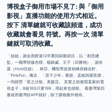
博視盒子御用市場不見了: 與「御用
影視」直播功能的使用方式相近。
按下 清單鍵就可收藏該頻道，成功
收藏就會看見 符號。再按一次 清單
鍵就可取消收藏。
「姐姐」謝金燕睽違12年重回綜藝節目，以「創意總
監」一職帶領修杰楷、楊銘威、王子（邱勝翊）、謝依
霖（Hold住姐）、林莎、機智男孩黃柏峰與鍾岳軒、
「PinkFun」珮含、「原子少年」蔡朕、孟維與羅奕傑，
一同經營「星之沙龍」美髮店。 其實之前都買某家的電
視盒子，8核16G只要199，用起來也很順。 看臺灣第四
臺就用臺灣好APP就好，除了購物臺外都有。