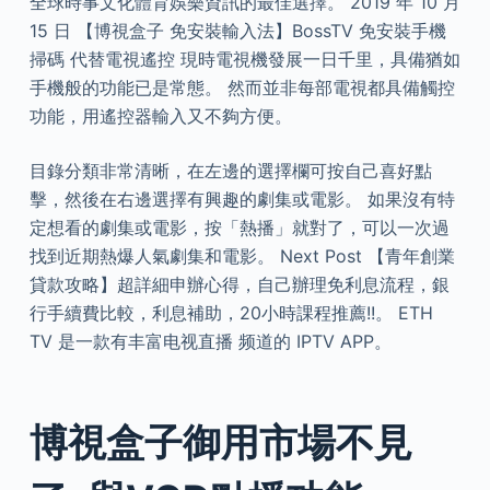
全球時事文化體育娛樂資訊的最佳選擇。 2019 年 10 月
15 日 【博視盒子 免安裝輸入法】BossTV 免安裝手機
掃碼 代替電視遙控 現時電視機發展一日千里，具備猶如
手機般的功能已是常態。 然而並非每部電視都具備觸控
功能，用遙控器輸入又不夠方便。
目錄分類非常清晰，在左邊的選擇欄可按自己喜好點
擊，然後在右邊選擇有興趣的劇集或電影。 如果沒有特
定想看的劇集或電影，按「熱播」就對了，可以一次過
找到近期熱爆人氣劇集和電影。 Next Post 【青年創業
貸款攻略】超詳細申辦心得，自己辦理免利息流程，銀
行手續費比較，利息補助，20小時課程推薦!!。 ETH
TV 是一款有丰富电视直播 频道的 IPTV APP。
博視盒子御用市場不見