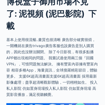
博視盒子御用市場不見
了: 泥視頻 (泥巴影院) 下
載
基本上使用很流暢..畫質也很清晰 廣告部分確實很煩，
一開機就在廣告trivago廣告客服也說廣告是別人購買
的，因此也沒辦法關閉。 除了今日影視，有很多點播
APP都出現相同的問題。 我嘗試過使用兩三個『回國
VPN』，可惜問題無法解決。 擁有豐富內容擁有豐富內
容 相容多種App，海量資訊，全球搜羅精彩節目，體驗
更多。 支援6K超高清畫面支援6K超高清畫面 採用最新
影像處理；盡享超清晰觀影體驗，一切栩栩如生。 投入
私人影院 仿如置身現場投入私人影院 仿如置身現場 高
質影音播放，滿足視聽觸覺。