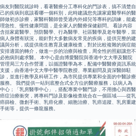
病友到醫院就診時，看著醫療分工專科化的門診表，搞不清楚自
己的疾病到底該看哪一個科別，此時建議您先讓家庭醫學科的醫
師做初步診療，家醫科醫師曾受過內外婦兒等專科的訓練，能處
理急性、慢性健康問題，是全家人的醫療保健顧問。 看診內容
含括家庭醫學、預防醫學、行為醫學、社區醫學及老年醫學，當
病人身體有狀況，能針對大多數病友常見的疾病，提供完整的建
議與分析，或提供衛生教育及健康檢查，對於比較複雜的病症能
安排適當的轉介，做進一步的治療與檢查，周全性的照顧讓您不
必抱病到處求醫。 本中心是由博愛醫院與香港中文大學及醫院
管理局三方合作營運，以循證醫學為本，配備中醫醫療資訊系統
支援，由香港中文大學中醫學院教授、專業顧問及資深醫師駐
診，並進行教學及科研工作，為市民提供專業和全面的中醫診療
服務。 我們提供一站到底整合式全方位的醫療服務，以病人為
中心；「乳房醫學中心」，搭配專業中醫門診，不用擔心與西醫
癌症治療衝突，將專科門診及影像檢查統合在一個區域——從乳
癌篩檢、微創手術、乳癌化療、細胞治療、乳癌追蹤、乳房重建
手術等，提供一條龍服務。