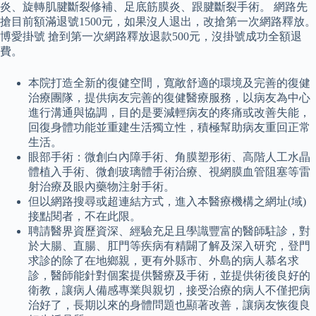
炎、旋轉肌腱斷裂修補、足底筋膜炎、跟腱斷裂手術。 網路先
搶目前額滿退號1500元，如果沒人退出，改搶第一次網路釋放。
博愛掛號 搶到第一次網路釋放退款500元，沒掛號成功全額退
費。
本院打造全新的復健空間，寬敞舒適的環境及完善的復健
治療團隊，提供病友完善的復健醫療服務，以病友為中心
進行溝通與協調，目的是要減輕病友的疼痛或改善失能，
回復身體功能並重建生活獨立性，積極幫助病友重回正常
生活。
眼部手術：微創白內障手術、角膜塑形術、高階人工水晶
體植入手術、微創玻璃體手術治療、視網膜血管阻塞等雷
射治療及眼內藥物注射手術。
但以網路搜尋或超連結方式，進入本醫療機構之網址(域)
接點閱者，不在此限。
聘請醫界資歷資深、經驗充足且學識豐富的醫師駐診，對
於大腸、直腸、肛門等疾病有精闢了解及深入研究，登門
求診的除了在地鄉親，更有外縣市、外島的病人慕名求
診，醫師能針對個案提供醫療及手術，並提供術後良好的
衛教，讓病人備感專業與親切，接受治療的病人不僅把病
治好了，長期以來的身體問題也顯著改善，讓病友恢復良