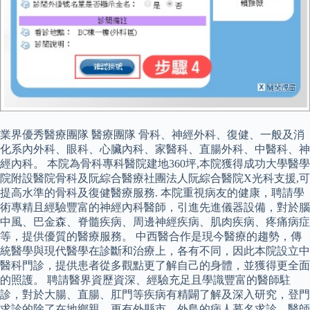
業界優秀醫療團隊 醫療團隊 骨科、神經外科、復健、一般及消
化系內外科、眼科、心臟內科、家醫科、直腸外科、中醫科、神
經內科。 本院為骨科專科醫院建地360坪,本院獲得成功大學醫學
院附設醫院骨科及阮綜合醫療社團法人阮綜合醫院X光科支援,可
提高水準的骨科及復健醫療服務. 本院重視病友的健康，聘請學
術專精且經驗豐富的神經內科醫師，引進先進儀器設備，對於腦
中風、巴金森、脊髓疾病、周邊神經疾病、肌肉疾病、疼痛病症
等，提供優質的醫療服務。 中西醫合作是現今醫療的趨勢，傳
統醫學與現代醫學在診斷和治療上，各有不同，因此本院設立中
醫科門診，提供患者從多觀點更了解自己的身體，並獲得更全面
的照護。 聘請醫界資歷資深、經驗充足且學識豐富的醫師駐
診，對於大腸、直腸、肛門等疾病有精闢了解及深入研究，登門
求診的除了在地鄉親，更有外縣市、外島的病人慕名求診，醫師