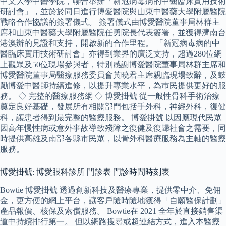
中文大學中醫學院，聯合舉辦「新冠病毒病的中醫臨床實用技術
研討會」，並於於同日進行博愛醫院與山東中醫藥大學附屬醫院
戰略合作協議的簽署儀式。 簽署儀式由博愛醫院董事局林群主
席和山東中醫藥大學附屬醫院任勇院長代表簽署，並獲得濟南台
港澳辦的見證和支持，開啟新的合作里程。 「新冠病毒病的中
醫臨床實用技術研討會」亦得到業界的廣泛支持，超過280位網
上觀眾及50位現場參與者，特別感謝博愛醫院董事局林群主席和
博愛醫院董事局醫療服務委員會黃曉君主席親臨現場致辭，及鼓
勵博愛中醫師持續進修，以提升專業水平，為巿民提供更好的服
務。 ◇ 完整的醫療服務網 ◇ 博愛掛號 從一般性骨科手術治療
奠定良好基礎，發展所有相關部門包括手外科，神經外科，復健
科，讓患者得到最完整的醫療服務。 博愛掛號 以因應現代民眾
因高年慢性病或意外事故導致殘障之復健及復歸社會之需要，同
時提供高雄及南部各縣市民眾，以骨外科醫療服務為主軸的醫療
服務。
博愛掛號: 博愛眼科診所 門診表 門診時間時刻表
Bowtie 博愛掛號 透過創新科技及醫療專業，提供零中介、免佣
金，更方便的網上平台，讓客戶隨時隨地獲得「自願醫保計劃」
產品報價、核保及索償服務。 Bowtie在 2021 全年於直接銷售渠
道中持續排行第一。 但以網路搜尋或超連結方式，進入本醫療