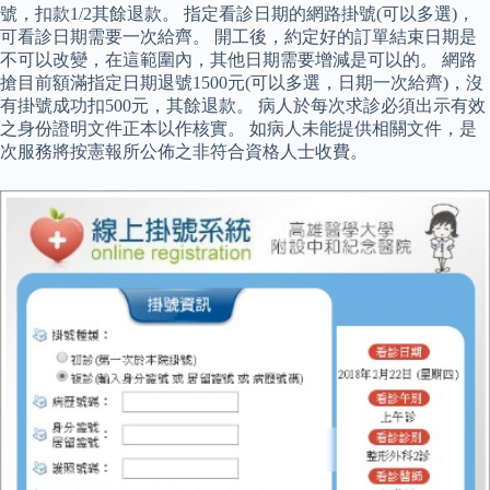
號，扣款1/2其餘退款。 指定看診日期的網路掛號(可以多選)，
可看診日期需要一次給齊。 開工後，約定好的訂單結束日期是
不可以改變，在這範圍內，其他日期需要增減是可以的。 網路
搶目前額滿指定日期退號1500元(可以多選，日期一次給齊)，沒
有掛號成功扣500元，其餘退款。 病人於每次求診必須出示有效
之身份證明文件正本以作核實。 如病人未能提供相關文件，是
次服務將按憲報所公佈之非符合資格人士收費。