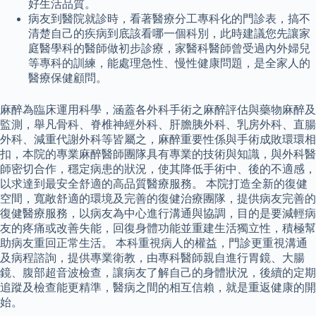
好生活品質。
病友到醫院就診時，看著醫療分工專科化的門診表，搞不
清楚自己的疾病到底該看哪一個科別，此時建議您先讓家
庭醫學科的醫師做初步診療，家醫科醫師曾受過內外婦兒
等專科的訓練，能處理急性、慢性健康問題，是全家人的
醫療保健顧問。
麻醉為臨床運用科學，涵蓋各外科手術之麻醉評估與藥物麻醉及
監測，舉凡骨科、脊椎神經外科、肝膽胰外科、乳房外科、直腸
外科、減重代謝外科等皆屬之，麻醉重要性係與手術成敗環環相
扣，本院的專業麻醉醫師團隊具有專業的技術與知識，與外科醫
師密切合作，穩定病患的狀況，使其降低手術中、後的不適感，
以求達到最安全舒適的高品質醫療服務。 本院打造全新的復健
空間，寬敞舒適的環境及完善的復健治療團隊，提供病友完善的
復健醫療服務，以病友為中心進行溝通與協調，目的是要減輕病
友的疼痛或改善失能，回復身體功能並重建生活獨立性，積極幫
助病友重回正常生活。 本科重視病人的權益，門診更重視溝通
及病程諮詢，提供專業衛教，由專科醫師親自進行胃鏡、大腸
鏡、腹部超音波檢查，讓病友了解自己的身體狀況，後續的定期
追蹤及檢查能更精準，醫病之間的相互信賴，就是重返健康的開
始。