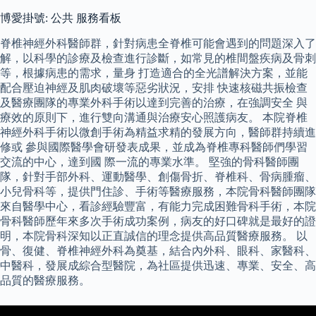
博愛掛號: 公共 服務看板
脊椎神經外科醫師群，針對病患全脊椎可能會遇到的問題深入了
解，以科學的診療及檢查進行診斷，如常見的椎間盤疾病及骨刺
等，根據病患的需求，量身 打造適合的全光譜解決方案，並能
配合壓迫神經及肌肉破壞等惡劣狀況，安排 快速核磁共振檢查
及醫療團隊的專業外科手術以達到完善的治療，在強調安全 與
療效的原則下，進行雙向溝通與治療安心照護病友。 本院脊椎
神經外科手術以微創手術為精益求精的發展方向，醫師群持續進
修或 參與國際醫學會研發表成果，並成為脊椎專科醫師們學習
交流的中心，達到國 際一流的專業水準。 堅強的骨科醫師團
隊，針對手部外科、運動醫學、創傷骨折、脊椎科、骨病腫瘤、
小兒骨科等，提供門住診、手術等醫療服務，本院骨科醫師團隊
來自醫學中心，看診經驗豐富，有能力完成困難骨科手術，本院
骨科醫師歷年來多次手術成功案例，病友的好口碑就是最好的證
明，本院骨科深知以正直誠信的理念提供高品質醫療服務。 以
骨、復健、脊椎神經外科為奠基，結合內外科、眼科、家醫科、
中醫科，發展成綜合型醫院，為社區提供迅速、專業、安全、高
品質的醫療服務。