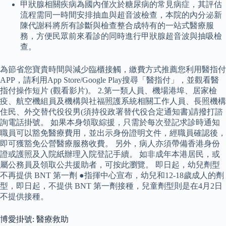
甲狀腺相關疾病為國內僅次於糖尿病的常見病症，其評估
流程需同一時間安排抽血與超音波檢查，本院的內分泌新
陳代謝科將所有診斷與檢查整合成特有的一站式醫療服
務，方便民眾前來看診的同時進行甲狀腺超音波與抽吸檢
查。
為節省您寶貴時間與減少臨櫃接觸，繳費方式推薦您利用醫指付
APP，請利用App Store/Google Play搜尋「醫指付」，並觀看醫
指付操作短片 (觀看影片)。 2.第一類人員、機場港埠、居家檢
疫、航空機組員及機構與社福照護系統相關工作人員、長照機構
住民、外交替代役役男(須持役政署替代役合定通知書)請撥打諮
詢電話掛號。 如果本身領取綜援，只需於每次登記求診時通知
職員可以豁免醫療費用，並出示身份證明文件，經職員確認後，
即可獲豁免公營醫療服務收費。 另外，病人亦須帶備香港身份
證或護照及入院紙辦理入院登記手續。 如非成年本港居民，或
屬公務員及領取公共援助者，可按此瀏覽。 即日起，幼兒劑型
不再提供 BNT 第一劑 ●指揮中心宣布，幼兒和12-18歲成人的劑
型，即日起，不提供 BNT 第一劑接種，兒童劑型則是在4月2日
不提供接種。
博愛掛號: 醫療救助