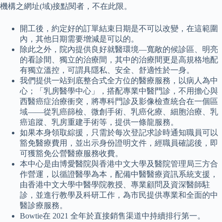
機構之網址(域)接點閱者，不在此限。
開工後，約定好的訂單結束日期是不可以改變，在這範圍
內，其他日期需要增減是可以的。
除此之外，院內提供良好就醫環境—寬敞的候診區、明亮
的看診間、獨立的治療間，其中的治療間更是高規格地配
有獨立溫控，可謂具隱私、安全、舒適性於一身。
我們提供一站到底整合式全方位的醫療服務，以病人為中
心；「乳房醫學中心」，搭配專業中醫門診，不用擔心與
西醫癌症治療衝突，將專科門診及影像檢查統合在一個區
域——從乳癌篩檢、微創手術、乳癌化療、細胞治療、乳
癌追蹤、乳房重建手術等，提供一條龍服務。
如果本身領取綜援，只需於每次登記求診時通知職員可以
豁免醫療費用，並出示身份證明文件，經職員確認後，即
可獲豁免公營醫療服務收費。
本中心是由博愛醫院與香港中文大學及醫院管理局三方合
作營運，以循證醫學為本，配備中醫醫療資訊系統支援，
由香港中文大學中醫學院教授、專業顧問及資深醫師駐
診，並進行教學及科研工作，為市民提供專業和全面的中
醫診療服務。
Bowtie在 2021 全年於直接銷售渠道中持續排行第一。