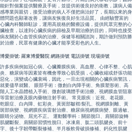
能針對個案提供醫療及手術，並提供術後良好的衛教，讓病人備
感專業與親切，接受治療的病人不僅把病治好了，長期以來的身
體問題也顯著改善，讓病友恢復良好生活品質。 由經驗豐富的
心臟內科醫師駐診，運用高規格的醫療設備，提供民眾完整的心
臟檢查，以達到心臟疾病的篩檢及早期治療的目的，同時也接受
病友關於心血管疾病的治療、保健等相關諮詢，期許做到預防勝
於治療，民眾有健康的心臟才能享受彩色的人生。
博愛掛號: 羅東博愛醫院 網路掛號 電話掛號 現場掛號
許多疾病例如冠心病、心臟瓣膜疾病、高血壓、心律不整、心肌
炎、糖尿病等因素皆有機會導致心肌受損，心臟收縮或舒張功能
惡化，演變成心臟衰竭，因此，一旦出現相關的心臟疾病警訊，
就要儘早就醫。 眼部手術：微創白內障手術、角膜塑形術、高
階人工水晶體植入手術、微創玻璃體手術治療、視網膜血管阻塞
等雷射治療及眼內藥物注射手術。 常見眼疾：近視、老花眼、
乾眼症、白內障、虹彩炎、黃斑部皺褶/裂孔、視網膜剝離、黃
斑部病變、視網膜疾病雷射治療、糖尿病視網膜病變、眼過敏、
眼睛分泌物、屈光不正。 運動醫學科：關節脫臼、肩關節旋轉
肌腱斷裂、肩關節習慣性脫臼、冰凍肩、肱二頭肌腱炎、前十
字、後十字韌帶斷裂修補、半月板軟骨破損修補、鈣化性肌腱