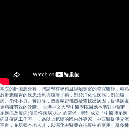
本院的肝膽胰外科，聘請學有專精且經驗豐富的資深醫師，精熟
於肝膽腸胃的疾患治療與腫瘤手術，對於消化性疾病，例如腹
痛、消化不良、黃疸等，透過精密儀器檢查找出病因，提供病友
更精確有效的診斷。 香港中文大學中醫學院因應本港對中醫肺
系疾病及疫病(傳染性疾病)人才的需求，特別成立「中醫肺系疾
病及疫病工作室」，為以上範疇的國內外專家、中西醫提供交流
平台，並培養本地人才，以深化中醫藥在抗疫中的使用，及多種