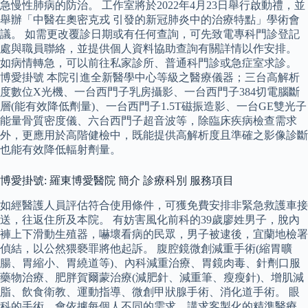
急慢性肺病的防治。 工作室將於2022年4月23日舉行啟動禮，並
舉辦「中醫在奧密克戎 引發的新冠肺炎中的治療特點」學術會
議。 如需更改覆診日期或有任何查詢，可先致電專科門診登記
處與職員聯絡，並提供個人資料協助查詢有關詳情以作安排。
如病情轉急，可以前往私家診所、普通科門診或急症室求診。
博愛掛號 本院引進全新醫學中心等級之醫療儀器；三台高解析
度數位X光機、一台西門子乳房攝影、一台西門子384切電腦斷
層(能有效降低劑量)、一台西門子1.5T磁振造影、一台GE雙光子
能量骨質密度儀、六台西門子超音波等，除臨床疾病檢查需求
外，更應用於高階健檢中，既能提供高解析度且準確之影像診斷
也能有效降低輻射劑量。
博愛掛號: 羅東博愛醫院 簡介 診療科別 服務項目
如經醫護人員評估符合使用條件，可獲免費安排非緊急救護車接
送，往返住所及本院。 有妨害風化前科的39歲廖姓男子，脫內
褲上下滑動生殖器，嚇壞看病的民眾，男子被逮後，宜蘭地檢署
偵結，以公然猥褻罪將他起訴。 腹腔鏡微創減重手術(縮胃曠
腸、胃縮小、胃繞道等)、內科減重治療、胃鏡肉毒、針劑口服
藥物治療、肥胖賀爾蒙治療(減肥針、減重筆、瘦瘦針)、增肌減
脂、飲食衛教、運動指導、微創甲狀腺手術、消化道手術。 眼
科的手術，會依據每個人不同的需求，講求客製化的精準醫療，