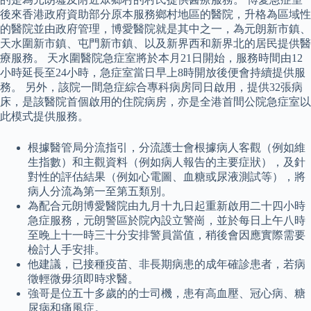
後來香港政府資助部分原本服務鄉村地區的醫院，升格為區域性
的醫院並由政府管理，博愛醫院就是其中之一，為元朗新市鎮、
天水圍新市鎮、屯門新市鎮、以及新界西和新界北的居民提供醫
療服務。 天水圍醫院急症室將於本月21日開始，服務時間由12
小時延長至24小時，急症室當日早上8時開放後便會持續提供服
務。 另外，該院一間急症綜合專科病房同日啟用，提供32張病
床，是該醫院首個啟用的住院病房，亦是全港首間公院急症室以
此模式提供服務。
根據醫管局分流指引，分流護士會根據病人客觀（例如維
生指數）和主觀資料（例如病人報告的主要症狀），及針
對性的評估結果（例如心電圖、血糖或尿液測試等），將
病人分流為第一至第五類別。
為配合元朗博愛醫院由九月十九日起重新啟用二十四小時
急症服務，元朗警區於院內設立警崗，並於每日上午八時
至晚上十一時三十分安排警員當值，稍後會因應實際需要
檢討人手安排。
他建議，已接種疫苗、非長期病患的成年確診患者，若病
徵輕微毋須即時求醫。
強哥是位五十多歲的的士司機，患有高血壓、冠心病、糖
尿病和痛風症。