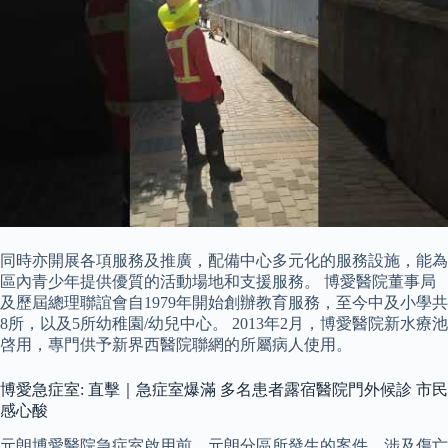
同時亦開展各項服務及推廣，配備中心多元化的服務設施，能為
區內青少年提供優質的活動場地和支援服務。 博愛醫院董事局
及歷屆總理聯誼會自1979年開始創辦教育服務，至今中及小學共
8所，以及5所幼稚園/幼兒中心。 2013年2月，博愛醫院新水療池
啓用，專門供予新界西醫院聯網的所屬病人使用。
博愛急症室: 直擊｜急症室爆滿 多名患者露宿醫院門外候診 市民
感心酸
元朗博愛醫院急症室啟用前，元朗分區所發生的案件，涉及傷亡