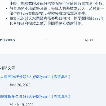
小時；瑪麗醫院及律敦治醫院急症室輪候時間超過4小時。
教育局的小班教學政策，每班人數基數為25人，若於統一
派位階段有實際需要，學校每班或需加派學生。
由於元朗與天水圍醫療需要與日俱增，博愛醫院於1998年
10月獲政府撥款21億元展開重建及擴建計劃。
PREVIOUS
NEXT
相關文章
大腸癌病理分類7大好處[year]!（震驚真相）
June 20, 2023
腳骨折多久會好8大好處[year]!（震驚真相）
March 19, 2022