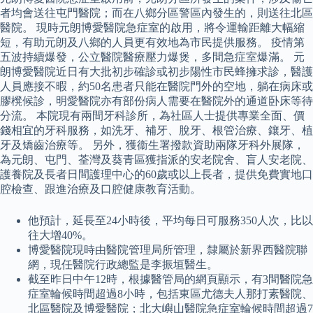
者均會送往屯門醫院；而在八鄉分區警區內發生的，則送往北區
醫院。 現時元朗博愛醫院急症室的啟用，將令運輸距離大幅縮
短，有助元朗及八鄉的人員更有效地為市民提供服務。 疫情第
五波持續爆發，公立醫院醫療壓力爆煲，多間急症室爆滿。 元
朗博愛醫院近日有大批初步確診或初步陽性市民蜂擁求診，醫護
人員應接不暇，約50名患者只能在醫院門外的空地，躺在病床或
膠櫈候診，明愛醫院亦有部份病人需要在醫院外的通道卧床等待
分流。 本院現有兩間牙科診所，為社區人士提供專業全面、價
錢相宜的牙科服務，如洗牙、補牙、脫牙、根管治療、鑲牙、植
牙及矯齒治療等。 另外，獲衞生署撥款資助兩隊牙科外展隊，
為元朗、屯門、荃灣及葵青區獲指派的安老院舍、盲人安老院、
護養院及長者日間護理中心的60歲或以上長者，提供免費實地口
腔檢查、跟進治療及口腔健康教育活動。
他預計，延長至24小時後，平均每日可服務350人次，比以
往大增40%。
博愛醫院現時由醫院管理局所管理，隸屬於新界西醫院聯
網，現任醫院行政總監是李振垣醫生。
截至昨日中午12時，根據醫管局的網頁顯示，有3間醫院急
症室輪候時間超過8小時，包括東區尤德夫人那打素醫院、
北區醫院及博愛醫院；北大嶼山醫院急症室輪候時間超過7