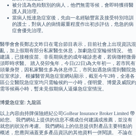
被分流為危殆類別的病人，他們無需等候，會即時獲得醫
護人員治理。
當病人抵達急症室後，先由一名經驗豐富及接受特別培訓
的護士，對病人的病情嚴重程度作出初步評估，危急的病
症會優先治理。
醫學會會長鄭志文昨日在電台節目表示，目前社會上出現資訊混
亂，加上假期有部分私家醫生休息，加劇急症室輪候情況。 他
建議，已接種疫苗、非長期病患的成年確診患者，若病徵輕微毋
須即時求醫。 踏入癸卯兔年，今日(22日)為大年初一，若市民有
頭暈身㷫，因私家醫生多為休息停工，市民如遇急病需到醫院急
症室求診。 根據醫管局急症室網站顯示，截至今午2時，全港各
區公立醫院急症室均只需輪候約一小時，僅明愛、博愛及威院約
需等候兩小時，暫未見假期病人逼爆急症室情況。
博愛急症室: 九龍區
以上內容由持牌保險經紀公司GoBear Insurance Broker Limited 帶
給您。 我們網站上提供的信息不構成任何建議或推薦，並沒有
就您的狀況作考慮。 我們網站上的信息提供對產品主要特點的
概述，您應與涵蓋更多產品資訊的其他資料一併閱讀。 不論在