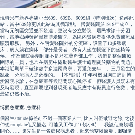
現時只有新界專綫小巴609、609B、609S線（特別班次）途經此
站，當中609線更以此站為其循環點。 博愛醫院於1919年成立，
當時元朗區交通並不發達，更沒有公立醫院，居民求診十分困
難，當地鄉紳發起籌建博愛醫院，為區內貧病者提供免費醫療及
賑濟服務。 另外，在明愛醫院外的分流區，設置了10多張病
床，病人躺在病床，部分是長者，亦有人坐在帳篷下的坐椅等
候。 作為醫院藥劑師並不是只在藥劑部工作，我們是整個醫療
團隊的一員，也常在病房中協助醫生護士處理關於藥物的問題。
本港近期單日確診數字多達兩萬宗，要避免去年二、三月發生的
亂象，分流病人是必要的。 【本報訊】中年司機因胸口痛到博
愛醫院求診，在急症室等候期間疑心跳停頓，但醫護人員疑未有
及時發現，直至家屬趕到發現死者無反應才有職員進行急救，惟
最終仍然不治。
博愛急症室: 急症科
個醫生attitude係差d, 不過一個專業人士, 比人叫佢做野之餘, 之後
仲想complain佢又攞名, 可能又工作了10幾小時…..我諗佢會幾唔
開心……. 陳先生是一名糖尿病患者，近來他雙腳痕癢，腳趾間