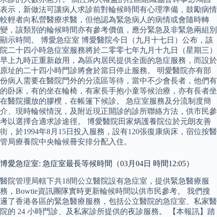
表示，新做法可讓病人求診前對輪候時間有心理準備，鼓勵病情
較輕者向私營醫療求醫，但他認為緊急病人的病情或會隨時轉
變，該類別的輪候時間亦有參考價值，應分緊急及非緊急兩組別
顯示時間。 博愛急症室 博愛醫院今日（九月十七日）公布，該
院二十四小時急症室服務將於二零零七年九月十九日（星期三）
早上九時正重新啟用，為區內居民提供全面的急症服務，而設於
原址的二十四小時門診將會於當日停止服務。 明愛醫院亦有部
份病人需要在醫院門外的分流區等待，當中不少會長者，他們有
的卧床，有的坐在輪椅，有家長手抱小童等候治療，亦有長者坐
在醫院擺放的膠櫈，在帳篷下候診。 急症室服務及分流制度簡
介、現時輪候情況，及附近現正開診的診所聯絡方法，供市民參
考以選擇合適求診途徑。 博愛醫院田家炳護養院位於元朗友善
街，於1994年8月15日投入服務，設有120張復康病床，宿位按醫
管局療養院中央輪候冊安排分配入住。
博愛急症室: 急症室最長等候時間（03月04日 時間12:05）
醫院管理局轄下共18間公立醫院設有急症室，提供緊急醫療服
務，Bowtie資訊團隊實時更新輪候時間以供市民參考。 我們搜
邏了香港各區的緊急醫療服務，包括公立醫院的急症室、私家醫
院的 24 小時門診、及私家診所提供的夜診服務。 【本報訊】踏