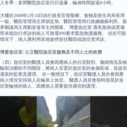
入冬季，多間醫院急症室日日逼爆，輪候時間超過8小時。
大樓於2008年2月14日由行政長官曾蔭權、食物及衛生局局長周
一嶽、醫院管理局主席胡定旭、醫院管理局行政總裁蘇利民、新
界鄉議局主席劉皇發等主持開幕。 博愛急症室 遇有急病或受傷
而未能自行求診的病人可致電999要求緊急救護服務。 但在可能
情況下，病人應利用其他途徑前往醫院或急症室求診。
博愛急症室: 公立醫院急症室服務及不同人士的收費
（四）急症室的醫護人員會因應病人的分流類別、傷病情況及檢
驗與治療的不同階段，將病人安置於急症室的各個區域，並提供
適當的監察及護理。 在一般情況下，急症室醫護人員亦會因應
病人情況安排病人在輪床上休息。 醫護人員並會按時巡視於急
症室輪候的病人，因應病人需要提供適切的護理。