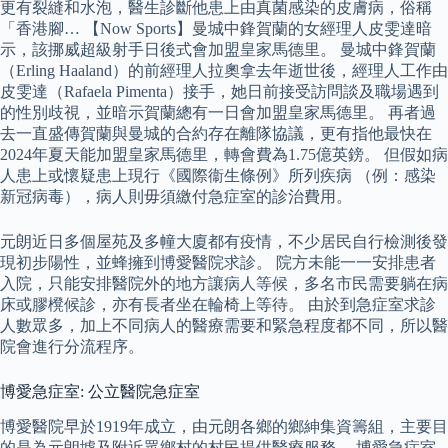
更有裂縫和水泡，醫生診斷他患上由真菌感染的皮膚病，俗稱
「香港腳… 【Now Sports】曼城中鋒賀蘭的女經理人皮雯達暗
示，該挪威超級射手日後式會加盟皇家馬德里。 曼城中鋒賀蘭
（Erling Haaland）的前經理人拉奧拿去年逝世後，經理人工作由
皮雯達（Rafaela Pimenta）接手，她日前接受訪問談及職場遇到
的性別歧視，並暗示賀蘭總有一日會加盟皇家馬德里。 再者過
去一直盛傳賀蘭與曼城的合約存在離隊協議，更有指他最快在
2024年夏天能加盟皇家馬德里，轉會費為1.75億英鎊。 但假如病
人患上或懷疑患上現行《國際衞生條例》所列疾病 （例：感染
新冠病毒），病人則毋須繳付急症室的診治費用。
元朗近日多個屋苑及多幢大廈都有疫情，不少居民自行檢測後發
現初步陽性，並蜂擁到博愛醫院求診。 院方未能一一安排患者
入院，只能安排醫院外的地方讓病人等候，多名市民需要躺在病
床或膠櫈候診，亦有長者坐在輪椅上等待。 由於到急症室求診
人數眾多，加上不同病人的醫療需要和緊急程度都不同，所以醫
院會進行分流程序。
博愛急症室: 公立醫院急症室
博愛醫院早於1919年成立，由元朗各鄉的鄉紳集資籌組，主要目
的是為元朗墟及附近眾鄉村的村民提供醫療服務。 博愛急症室