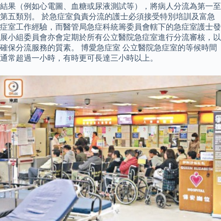
結果（例如心電圖、血糖或尿液測試等），將病人分流為第一至
第五類別。 於急症室負責分流的護士必須接受特別培訓及富急
症室工作經驗，而醫管局急症科統籌委員會轄下的急症室護士發
展小組委員會亦會定期於所有公立醫院急症室進行分流審核，以
確保分流服務的質素。 博愛急症室 公立醫院急症室的等候時間
通常超過一小時，有時更可長達三小時以上。