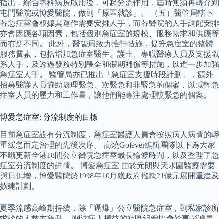
指出，綜合專科病房啟用後，可起分流作用，屆時無須再轉介到
屯門醫院或博愛醫院，做到「原區就診」。 （五）醫管局轄下
各急症室會根據其運作需要安排人手，而各醫院的人手調配安排
亦會因應各項因素，包括個別急症室的規模、服務需求和供應等
而有所不同。 此外，醫管局致力推行措施，提升急症室的整體
服務質素，包括增加急症室醫生、護士、專職醫療人員及支援職
系人手，及透過發放特別酬金和假期補償等措施，以進一步加強
急症室人手。 醫管局亦已推出「急症室支援時段計劃」，額外
招募醫護人員協助處理緊急、次緊急和非緊急的個案，以減輕急
症室人員的壓力和工作量，讓他們能專注處理較緊急的個案。
博愛急症室: 分流制度的目標
目前急症室設有分流制度，急症室醫護人員會按照病人病情的輕
重緩急而定治理的先後次序。 高燒Gofever編輯團隊以下為大家
不斷更新全港18間公立醫院急症室最長輪候時間，以及整理了急
症室分流制度的詳情。 博愛急症室 由於元朗與天水圍醫療需要
與日俱增，博愛醫院於1998年10月獲政府撥款21億元展開重建及
擴建計劃。
夏季流感高峰期持續，除「逼爆」公立醫院急症室，到私家診所
求診的人數亦急升。 關注病人權益的社區組織協會幹事彭鴻昌