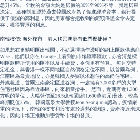
急升45%。 全稅的金額大約是房價的30%至90%不等，就是房東
決定。 這種制度源於過去韓國政府為了促進經濟資本，銀行提
供了優渥的高利息，因此房東都會把收到的鉅額保證金拿去定
存，獲得豐厚的利息。
南韓樓價: 海外樓市｜港人移民澳洲有低門檻捷徑？
如果想在更精明匯出韓圜，不妨選擇操作透明的網上匯款供應商
Wise，他們以你在 Google 上看到的市場匯率匯款，亦會清楚標
明匯款時所使用的匯率以及手續費，令你更有預算。 每月交特
定租金，與香港一樣不同地區自然價格定位不同，以首爾為例，
江南區為最貴地段，亦是韓國人夢寐以求想住的高尚住宅區。
外媒報道，首爾江南豪宅區道谷洞，一處擁有3,000多戶的大型
住宅社區因為靠近學區，向來相當搶手。 然而，近期有近1,300
方呎的單位，大幅劈價至26.5億韓圜(約1,600萬港元)售出，較高
峰期貶值35%。 韓國嘉泉大學教授Jeon Seong-min認為，疫情嚴
重的情況下，南韓的樓市和股市處於過熱的狀態，資產接近泡沫
化，因此巿場正推動加密貨幣市場的發展。