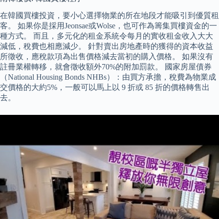
在韓國買樓投資，要小心選擇物業的所在地段才能吸引到優質租
客。 如果你是採用Jeonsae或Wolse，也可作為籌集買樓資金的一
種方式。 而且，多元化的租金系統令每月的實收租金收入大大
減低，稅費也相應減少。 針對賣出房地產時的獲得的資本收益
所徵收，應稅款項為出售價格減去當初的購入價格。 如果沒有
註冊業權轉移，就會徵收額外70%的附加罰款。 國家房屋債券
（National Housing Bonds NHBs）：由買方承擔，稅費為物業成
交價格的大約5%，一般可以馬上以 9 折或 85 折的價格轉售出
去。