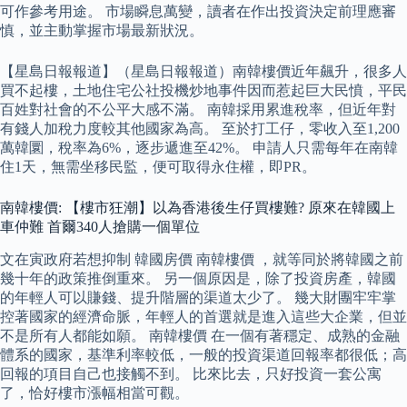
可作參考用途。 市場瞬息萬變，讀者在作出投資決定前理應審
慎，並主動掌握市場最新狀況。
【星島日報報道】（星島日報報道）南韓樓價近年飆升，很多人
買不起樓，土地住宅公社投機炒地事件因而惹起巨大民憤，平民
百姓對社會的不公平大感不滿。 南韓採用累進稅率，但近年對
有錢人加稅力度較其他國家為高。 至於打工仔，零收入至1,200
萬韓圜，稅率為6%，逐步遞進至42%。 申請人只需每年在南韓
住1天，無需坐移民監，便可取得永住權，即PR。
南韓樓價: 【樓市狂潮】以為香港後生仔買樓難? 原來在韓國上
車仲難 首爾340人搶購一個單位
文在寅政府若想抑制 韓國房價 南韓樓價 ，就等同於將韓國之前
幾十年的政策推倒重來。 另一個原因是，除了投資房產，韓國
的年輕人可以賺錢、提升階層的渠道太少了。 幾大財團牢牢掌
控著國家的經濟命脈，年輕人的首選就是進入這些大企業，但並
不是所有人都能如願。 南韓樓價 在一個有著穩定、成熟的金融
體系的國家，基準利率較低，一般的投資渠道回報率都很低；高
回報的項目自己也接觸不到。 比來比去，只好投資一套公寓
了，恰好樓市漲幅相當可觀。