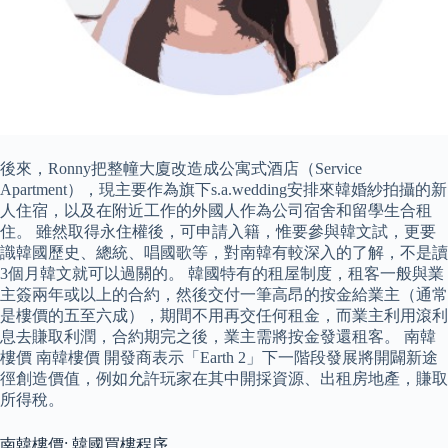
後來，Ronny把整幢大廈改造成公寓式酒店（Service
Apartment），現主要作為旗下s.a.wedding安排來韓婚紗拍攝的新
人住宿，以及在附近工作的外國人作為公司宿舍和留學生合租
住。 雖然取得永住權後，可申請入籍，惟要參與韓文試，更要
識韓國歷史、總統、唱國歌等，對南韓有較深入的了解，不是讀
3個月韓文就可以過關的。 韓國特有的租屋制度，租客一般與業
主簽兩年或以上的合約，然後交付一筆高昂的按金給業主（通常
是樓價的五至六成），期間不用再交任何租金，而業主利用滾利
息去賺取利潤，合約期完之後，業主需將按金發還租客。 南韓
樓價 南韓樓價 開發商表示「Earth 2」下一階段發展將開闢新途
徑創造價值，例如允許玩家在其中開採資源、出租房地產，賺取
所得稅。
南韓樓價: 韓國買樓程序