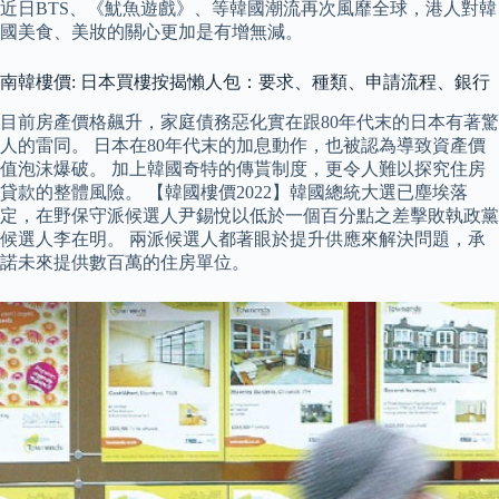
近日BTS、《魷魚遊戲》、等韓國潮流再次風靡全球，港人對韓
國美食、美妝的關心更加是有增無減。
南韓樓價: 日本買樓按揭懶人包：要求、種類、申請流程、銀行
目前房產價格飆升，家庭債務惡化實在跟80年代末的日本有著驚
人的雷同。 日本在80年代末的加息動作，也被認為導致資產價
值泡沫爆破。 加上韓國奇特的傳貰制度，更令人難以探究住房
貸款的整體風險。 【韓國樓價2022】韓國總統大選已塵埃落
定，在野保守派候選人尹錫悅以低於一個百分點之差擊敗執政黨
候選人李在明。 兩派候選人都著眼於提升供應來解決問題，承
諾未來提供數百萬的住房單位。