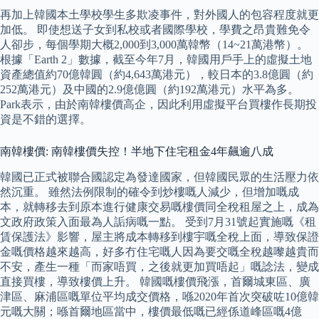
再加上韓國本土學校學生多欺凌事件，對外國人的包容程度就更
加低。 即使想送子女到私校或者國際學校，學費之昂貴難免令
人卻步，每個學期大概2,000到3,000萬韓幣（14~21萬港幣）。
根據「Earth 2」數據，截至今年7月，韓國用戶手上的虛擬土地
資產總值約70億韓圓（約4,643萬港元），較日本的3.8億圓（約
252萬港元）及中國的2.9億億圓（約192萬港元）水平為多。
Park表示，由於南韓樓價高企，因此利用虛擬平台買樓作長期投
資是不錯的選擇。
南韓樓價: 南韓樓價失控！半地下住宅租金4年飆逾八成
韓國已正式被聯合國認定為發達國家，但韓國民眾的生活壓力依
然沉重。 雖然法例限制的確令到炒樓嘅人減少，但增加嘅成
本，就轉移去到原本進行健康交易嘅樓價同全稅租屋之上，成為
文政府政策入面最為人詬病嘅一點。 受到7月31號起實施嘅《租
賃保護法》影響，屋主將成本轉移到樓宇嘅全稅上面，導致保證
金嘅價格越來越高，好多冇住宅嘅人因為要交嘅全稅越嚟越貴而
不安，產生一種「而家唔買，之後就更加買唔起」嘅諗法，變成
直接買樓，導致樓價上升。 韓國嘅樓價飛漲，首爾城東區、廣
津區、麻浦區嘅單位平均成交價格，喺2020年首次突破咗10億韓
元嘅大關；喺首爾地區當中，樓價最低嘅已經係道峰區嘅4億