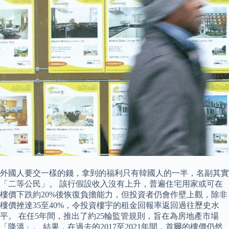
外國人要交一樣的錢，拿到的福利只有韓國人的一半，名副其實
「二等公民」。 該行假設收入沒有上升，普遍住宅用家或可在
樓價下跌約20%後恢復負擔能力，但投資者仍會作壁上觀，除非
樓價挫達35至40%，令投資樓宇的租金回報率返回過往歷史水
平。 在任5年間，推出了約25輪監管規則，旨在為房地產市場
「降溫」。 結果，在過去的2017至2021年間，首爾的樓價仍然