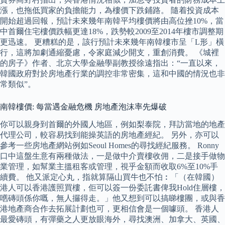
漲，也拖低買家的負擔能力，為樓價下跌鋪路。 隨着投資成本
開始超過回報，預計未來幾年南韓平均樓價將由高位挫10%，當
中首爾住宅樓價跌幅更達18%，跌勢較2009至2014年樓市調整期
更迅速。 更糟糕的是，該行預計未來幾年南韓樓市呈「L形」橫
行，這將加劇通縮憂慮，令家庭減少開支，重創消費。 《城裡
的房子》作者、北京大學金融學副教授徐遠指出：“一直以來，
韓國政府對於房地產行業的調控非常密集，這和中國的情況也非
常類似”。
南韓樓價: 每當遇金融危機 房地產泡沫率先爆破
你可以親身到首爾的外國人地區，例如梨泰院，拜訪當地的地產
代理公司，較容易找到能操英語的房地產經紀。 另外，亦可以
參考一些房地產網站例如Seoul Homes的尋找經紀服務。 Ronny
口中這盤生意有兩種做法，一是做中介賣樓收佣，二是接手做物
業管理，如幫業主搵租客或管理，視乎金額而收取6%至10%手
續費。 他又派定心丸，指就算隔山買牛也不怕︰「（在韓國）
港人可以香港護照買樓，佢可以簽一份委託書俾我Hold住層樓，
嚿磚頭係你嘅，無人攞得走。」他又想到可以搞睇樓團，或與香
港地產商合作去拓展計劃也可，更相信會是一個噱頭。 香港人
最愛磚頭，有彈藥之人更放眼海外，尋找澳洲、加拿大、英國、