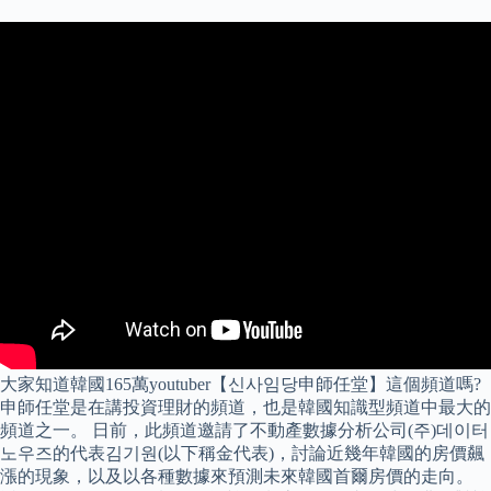
大家知道韓國165萬youtuber【신사임당申師任堂】這個頻道嗎?
申師任堂是在講投資理財的頻道，也是韓國知識型頻道中最大的
頻道之一。 日前，此頻道邀請了不動產數據分析公司(주)데이터
노우즈的代表김기원(以下稱金代表)，討論近幾年韓國的房價飆
漲的現象，以及以各種數據來預測未來韓國首爾房價的走向。