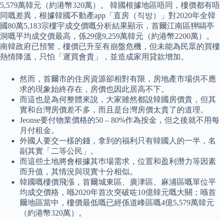
5,579萬韓元（約港幣320萬）。 韓國根據地區唔同，樓價都有唔
同嘅差異，根據韓國不動產app「直房（직방）」對2020年全韓
國80萬5,183宗樓宇成交價嘅分析結果顯示，首爾江南區狎鷗亭
洞嘅平均成交價最高，係29億9,259萬韓元（約港幣2200萬）。
南韓政府已預警，樓價已升至有崩盤危機，但未能為民眾的買樓
熱情降溫，只怕「遲買會貴」，並造成家用貸款增加。
然而，首爾市的住房資源卻相對有限，房地產市場供不應
求的現象始終存在，房價也因此居高不下。
而這也是為何整體來說，大家雖然都說韓國房價貴，但其
實和台灣房價差不多，而且是台灣房價太貴了的道理。
Jeonse要付物業價格的50 – 80%作為按金，但之後就不用每
月付租金。
外國人要交一樣的錢，拿到的福利只有韓國人的一半，名
副其實「二等公民」。
而這些土地將會根據其巿場需求，位置和盈利潛力等因素
而升值，其情況與現實十分相似。
韓國嘅樓價飛漲，首爾城東區、廣津區、麻浦區嘅單位平
均成交價格，喺2020年首次突破咗10億韓元嘅大關；喺首
爾地區當中，樓價最低嘅已經係道峰區嘅4億5,579萬韓元
（約港幣320萬）。