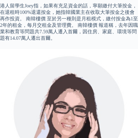
港人留學生Joey指，如果有充足資金的話，寧願繳付大筆按金，
在退租時100%退還按金，她指韓國業主在收取大筆按金之後會
再作投資。 南韓樓價 至於另一種則是月租模式，繳付按金為1至
2年的租金，每月交租金及管理費。 南韓樓價 報道稱，去年因職
業和教育等問題共7.59萬人遷入首爾，因住房、家庭、環境等問
題有14.07萬人遷出首爾。