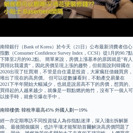
南韓銀行（Bank of Korea）於今天（21日）公布最新消費者信心
指數（Consumer Confidence Survey Index，CCSI）從1月的90.7點
下降至2月的90.2點。 簡單來說，房價上漲基本的原因就是”有人
買得比我還貴”，因此房價呈現上漲的趨勢，但前面說到韓國在
2020出現了狂買潮，不管是自住還是投資，大家瘋狂借錢買房，
堆出了現在的高房價。 但可以從數據看到，不動產交易量在
2021下半年開始大幅減少，也就是說居高不下的房價，想買的、
買得起的人越來越少，就像是一顆點燃的炮竹，沒有下一個人可
以接手時，就會引爆在手中 。
南韓樓價: 韓稅率最高45% 外國人劃一19%
經一亦定期專訪不同投資猛人為你指點迷津，深入淺出拆解脈
絡。 最後開個腦洞，也許平壤才能幫助首爾解決高房價問題了