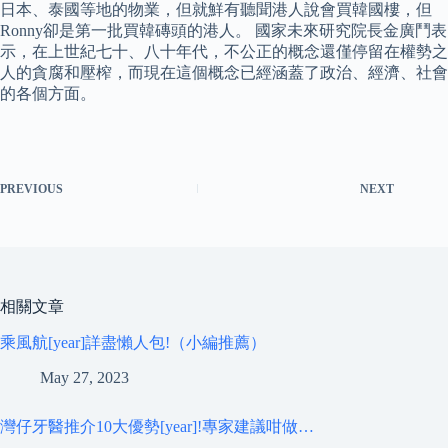
日本、泰國等地的物業，但就鮮有聽聞港人說會買韓國樓，但
Ronny卻是第一批買韓磚頭的港人。 國家未來研究院長金廣鬥表
示，在上世紀七十、八十年代，不公正的概念還僅停留在權勢之
人的貪腐和壓榨，而現在這個概念已經涵蓋了政治、經濟、社會
的各個方面。
PREVIOUS
NEXT
相關文章
乘風航[year]詳盡懶人包!（小編推薦）
May 27, 2023
灣仔牙醫推介10大優勢[year]!專家建議咁做…