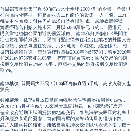
首爾都市圈聚集了近 60 家“富比士全球 2000 強”的企業，產業也
在向高端化轉型，這是高收入工作崗位的聚集。 人、錢、工作
都集中在首爾，對住房的需求自然有增無減。 當地媒體報道，
海底撈聯合創始人施永宏上月以5,000萬坡元（約2.75億港元），
購入當地植物公園附近的優質洋房。 南韓亦打算修訂《民間住
宅租賃相關特別法》，限制可登記從事住宅出租業務的外國人簽
證種類，必須為居住簽證、海外同胞、永駐權、結婚移民。 根
據南韓媒體報導，海外買樓數量從2018年的6757間，增至2020年
和2021的8756套和8186套。 有南韓官員表示：國內交易的涉嫌
投機交易比例在1%的水平，但國外交易的涉嫌投機交易比例達
到5%。
南韓樓價: 首爾居大不易！江南區房價直逼6千萬 高收入藝人也
驚呆
數據顯示，截至9月19日當周南韓整體住宅價格按周跌0.19%，
為2012年5月初有統計以來最大單周跌幅。 KB國民銀行表示，
儘管政府近期正試圖提振房地產交易，惟無法解決民眾對利率上
升和經濟衰退的憂慮，首都圈房屋的實際銷售量將繼續下跌。
晶片大國南韓的樓市，雖然自新冠肺炎疫情以來表現不俗，惟日
資券商野村指出，與香港情況相似，加息令投資者的財務成本上