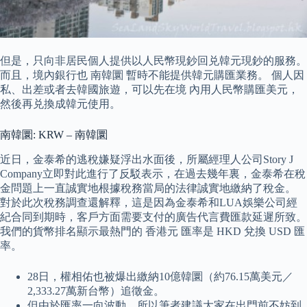
但是，只向非居民個人提供以人民幣現鈔回兑韓元現鈔的服務。
而且，境內銀行也 南韓圜 暫時不能提供韓元購匯業務。 個人因
私、出差或者去韓國旅遊，可以先在境 內用人民幣購匯美元，
然後再兑換成韓元使用。
南韓圜: KRW – 南韓圜
近日，金泰希的逃稅嫌疑浮出水面後，所屬經理人公司Story J
Company立即對此進行了反駁表示，在過去幾年裏，金泰希在稅
金問題上一直誠實地根據稅務當局的法律誠實地繳納了稅金。
對於此次稅務調查還解釋，這是因為金泰希和LUA娛樂公司經
紀合同到期時，客戶方面需要支付的廣告代言費匯款延遲所致。
我們的貨幣排名顯示最熱門的 香港元 匯率是 HKD 兌換 USD 匯
率。
28日，權相佑也被爆出繳納10億韓圜（約76.15萬美元／
2,333.27萬新台幣）追徵金。
但由於匯率一向波動，所以筆者建議大家在出門前不妨到