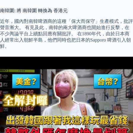
南韓圜: 將 南韓圜 轉換為 香港元
近年，國內對南韓啤酒商的這種「保大而保守」生產模式，批評
聲音漸大。 有見及此，南韓的兩大啤酒商也開始進行反擊，在
不少輿論平台上續點回應有關批評。 在1890年代，由於日本商
人經常出入朝鮮半島，他們同時也把日本的Sapporo 啤酒引入朝
鮮。