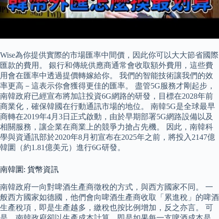
Wise為你提供實際的市場匯率中間價，因此你可以大大節省國際
匯款的費用。 銀行和傳統供應商通常會收取額外費用，這些費
用會在匯率中透過提價轉嫁給你。 我們的智能技術讓我們的效
率更高－這表示你會獲得更佳的匯率。 盡管5G服務才剛起步，
南韓政府已經宣布將加註投資6G網路的研發，目標在2028年前
商業化，確保韓國在行動通訊市場的地位。 南韓5G是全球最早
商轉在2019年4月3日正式啟動，由於早期部署5G網路設備以及
相關服務，讓企業在商業上的競爭力搶占先機。 因此，南韓科
學與資通訊部於2020年8月初宣布在2025年之前，將投入2147億
韓圜（約1.81億美元）進行6G研發。
南韓圜: 貨幣資訊
南韓政府一向對啤酒生產商徵稅的方式，與西方國家不同。 一
般西方國家如德國，他們會向啤酒生產商收取「累進稅」的啤酒
生產稅項，即是生產越多，繳稅也按比例增加，反之亦言。 可
是，南韓政府卻以生產成本計算，即是如果每一支啤酒成本是