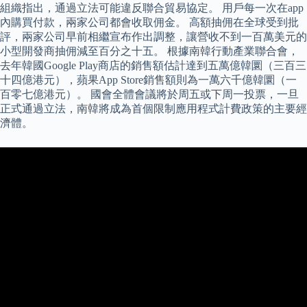
組織指出，通過立法可能違反聯合貿易協定。 用戶每一次在app
內購買付款，兩家公司都會收取佣金。 高額抽佣在全球受到批
評，兩家公司早前相繼宣布作出調整，讓營收不到一百萬美元的
小型開發商抽佣減至百分之十五。 根據南韓行動產業聯合會，
去年韓國Google Play商店的銷售額估計達到五萬億韓圜（三百三
十四億港元），蘋果App Store銷售額則為一萬六千億韓圜（一
百零七億港元）。 國會全體會議將於周五或下周一投票，一旦
正式通過立法，南韓將成為首個限制應用程式計費政策的主要經
濟體。