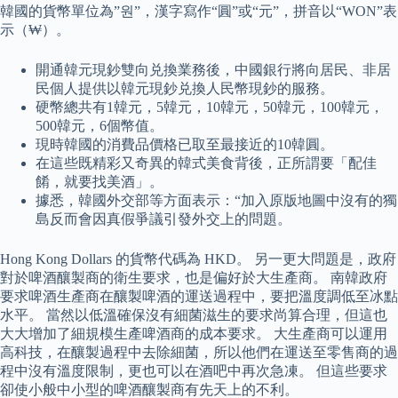
韓國的貨幣單位為”원”，漢字寫作“圓”或“元”，拼音以“WON”表
示（₩）。
開通韓元現鈔雙向兑換業務後，中國銀行將向居民、非居
民個人提供以韓元現鈔兑換人民幣現鈔的服務。
硬幣總共有1韓元，5韓元，10韓元，50韓元，100韓元，
500韓元，6個幣值。
現時韓國的消費品價格已取至最接近的10韓圓。
在這些既精彩又奇異的韓式美食背後，正所謂要「配佳
餚，就要找美酒」。
據悉，韓國外交部等方面表示：“加入原版地圖中沒有的獨
島反而會因真假爭議引發外交上的問題。
Hong Kong Dollars 的貨幣代碼為 HKD。 另一更大問題是，政府
對於啤酒釀製商的衛生要求，也是偏好於大生產商。 南韓政府
要求啤酒生產商在釀製啤酒的運送過程中，要把溫度調低至冰點
水平。 當然以低溫確保沒有細菌滋生的要求尚算合理，但這也
大大增加了細規模生產啤酒商的成本要求。 大生產商可以運用
高科技，在釀製過程中去除細菌，所以他們在運送至零售商的過
程中沒有溫度限制，更也可以在酒吧中再次急凍。 但這些要求
卻使小般中小型的啤酒釀製商有先天上的不利。