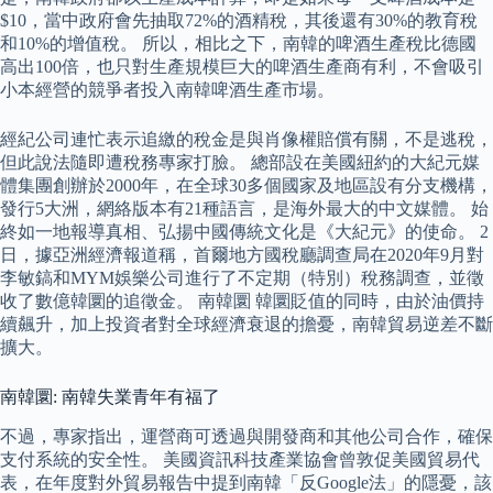
$10，當中政府會先抽取72%的酒精稅，其後還有30%的教育稅
和10%的增值稅。 所以，相比之下，南韓的啤酒生產稅比德國
高出100倍，也只對生產規模巨大的啤酒生產商有利，不會吸引
小本經營的競爭者投入南韓啤酒生產市場。
經紀公司連忙表示追繳的稅金是與肖像權賠償有關，不是逃稅，
但此說法隨即遭稅務專家打臉。 總部設在美國紐約的大紀元媒
體集團創辦於2000年，在全球30多個國家及地區設有分支機構，
發行5大洲，網絡版本有21種語言，是海外最大的中文媒體。 始
終如一地報導真相、弘揚中國傳統文化是《大紀元》的使命。 2
日，據亞洲經濟報道稱，首爾地方國稅廳調查局在2020年9月對
李敏鎬和MYM娛樂公司進行了不定期（特別）稅務調查，並徵
收了數億韓圜的追徵金。 南韓圜 韓圜貶值的同時，由於油價持
續飆升，加上投資者對全球經濟衰退的擔憂，南韓貿易逆差不斷
擴大。
南韓圜: 南韓失業青年有福了
不過，專家指出，運營商可透過與開發商和其他公司合作，確保
支付系統的安全性。 美國資訊科技產業協會曾敦促美國貿易代
表，在年度對外貿易報告中提到南韓「反Google法」的隱憂，該