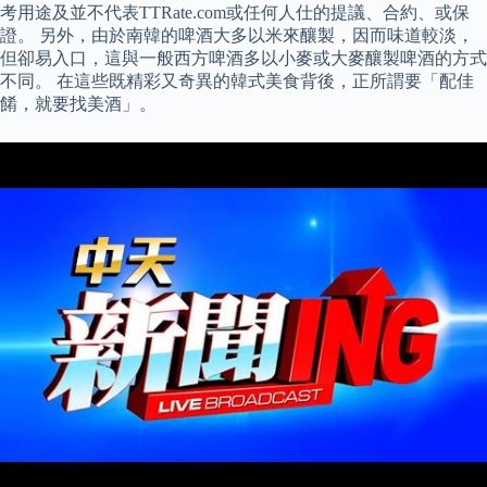
考用途及並不代表TTRate.com或任何人仕的提議、合約、或保
證。 另外，由於南韓的啤酒大多以米來釀製，因而味道較淡，
但卻易入口，這與一般西方啤酒多以小麥或大麥釀製啤酒的方式
不同。 在這些既精彩又奇異的韓式美食背後，正所謂要「配佳
餚，就要找美酒」。