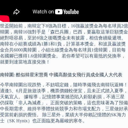
世盃開始前，南韓定下8強為目標，16強贏波獎金為每名球員2億
韓圜，南韓16強對手是「森巴兵團」巴西，要贏取這筆巨額獎金
絕對唔容易，至於8強之後嘅獎金未有披露，相信會續級遞增。
南韓在小組賽成績為1勝1和1負，計算基本獎金、和波及贏波獎
金合共6000萬韓圜，小組出線獎金為每名球員1億韓圜，目前每
名國腳已獲得1.6億韓圜獎金。 若你希望可以有最抵的兌換率，
就要到達當地直接兌換！
南韓圜: 酷似韓星宋慧喬 中國高顏值女飛行員成全國人大代表
今早南韓圜出現跌勢，不妨唱定錢，隨時準備飛去南韓玩返轉！
適逢5、6月是旅遊淡季，機票價錢較便宜，且未正式踏入夏季，
天氣宜人。 據報導，記憶體事業雖恐陷入鉅額虧損，不過三星
仍採取「非人為減產」、正面突破的策略，這也意味著為了預備
中長期需求、維持半導體技術競爭力和市場支配力，三星做好承
受當前虧損的覺悟。 除三星外，業績大半仰賴記憶體的SK海力
士（SK Hynix）也正面臨更為嚴峻的寒冬。