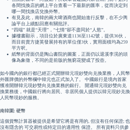
各間找換店的網上平台查看一下最新的匯率，從而決定到
哪一間找換店兌換外幣。
有見及此，南韓的兩大啤酒商也開始進行反擊，在不少輿
論平台上續點回應有關批評。
“四端” 就是“天理”，“七情”卻不盡同於“人慾”。
據樓書顯示，項目位於廣東道1136至1142號，提供36伙，
而目前賣方捷英發展持有的單位僅3伙，實用面積均為259
平方呎。
紙幣的背面仍是陶山書院的圖案，正面仍以退溪李滉的頭
像為象徵，不同的是前版的無窮花變成了投壺。
如今國內的銀行都已經正式開辦韓元現鈔雙向兑換業務，人民幣
外匯牌價的外幣欄中韓元也正式加入了。 中國銀行是境內首家
獲准開辦韓元現鈔雙向兑換業務的銀行。 開通韓元現鈔雙向兑
換業務後，中國銀行將向居民、非居民個人提供以韓元現鈔兑換
人民幣現鈔的服務。
南韓圜: 硬幣
這個貨幣計算器被提供是希望它將是有用的, 但沒有任何保證; 也
沒有隱含的 可交易性或特定目的適用性 保證。 所有資料只供參