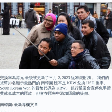
交換率為港元 最後被更新了三月 2, 2023 從雅虎財務 。 我們的
貨幣排名顯示最熱門的 南韓圜 匯率是 KRW 兌換 USD 匯率。
South Korean Won 的貨幣代碼為 KRW。 銀行通常會宣傳免手續
費或低成本的匯款，但會在匯率中添加隱藏的提價。
南韓圜: 最新專欄文章