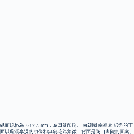
紙面規格為163 x 73mm，為凹版印刷。 南韓圜 南韓圜 紙幣的正
面以退溪李滉的頭像和無窮花為象徵，背面是陶山書院的圖案。