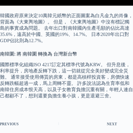
韓國政府原來決定10萬韓元紙幣的正面圖案為白凡金九的肖像，
背面為《大東輿地圖》。 但是，《大東輿地圖》中沒有標記獨
島的事實成為問題。 去年出口對南韓國內生產毛額的佔比高達
35.6%，遠高於中國、英國的19%、14.7%。 日本2020年出口對
GDP佔比則為12.7%。
南韓圜: 將 南韓圜 轉換為 台灣新台幣
國際標準化組織ISO 4217訂定其標準代號為KRW。 但升息後，
利率提升，房地產反轉下跌，這一切就從完全美好變成完全災
難。 通常接受使用傳貰的房東，都是高槓桿投資客，房價快速
反轉跌幅超過一成，馬上周轉不靈。 許多說法認為生育率低和
南韓住房成本恨天高，以及子女教育負擔沉重有關，年輕人連自
己都顧不了，想到還要負擔生養小孩，更是退避三舍。
PREVIOUS
NEXT