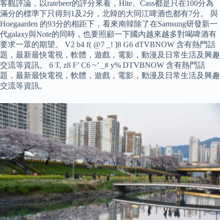
客觀評論，以ratebeer的評分來看，Hite、Cass都是只在100分為
滿分的標準下只得到1及2分，北韓的大同江啤酒也都有7分。 與
Hoegaarden 的93分的相距下，看來南韓除了在Samsung研發新一
代galaxy與Note的同時，也要照顧一下國內越來越多對喝啤酒有
要求一眾的期望。 V2 b4 f( @7 _! ]8 G6 dTVBNOW 含有熱門話
題，最新最快電視，軟體，遊戲，電影，動漫及日常生活及興趣
交流等資訊。 6 T, z8 F’ C6 ~’ _# y% DTVBNOW 含有熱門話
題，最新最快電視，軟體，遊戲，電影，動漫及日常生活及興趣
交流等資訊。