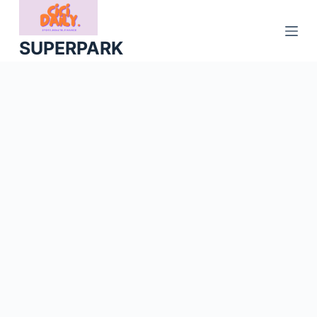
S
k
SUPERPARK
i
p
t
o
c
o
n
t
e
n
t