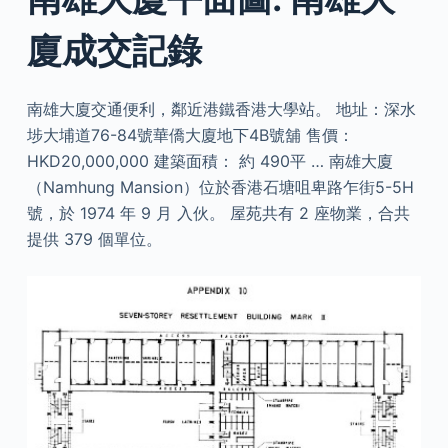
廈成交記錄
南雄大廈交通便利，鄰近港鐵香港大學站。 地址：深水
埗大埔道76-84號華僑大廈地下4B號舖 售價：
HKD20,000,000 建築面積： 約 490平 … 南雄大廈
（Namhung Mansion）位於香港石塘咀卑路乍街5-5H
號，於 1974 年 9 月 入伙。 屋苑共有 2 座物業，合共
提供 379 個單位。