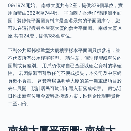
09/1974開始。 南雄大廈共有2座，提供379個單位，實
用面積由362呎至744呎。 平面圖 / 香港仔/鴨脷洲平面
圖 | 裝修佬平面圖資料庫是全港最齊的平面圖庫存，您
可以在這裡搜尋各屋苑大廈的參考平面圖。 南雄大廈 A
座 共有24層，提供188個單位。
下列公共屋邨標準型大廈樓宇樣本平面圖只供參考，並
不代表所有公屋樓宇類型。 請注意，個別樓層或單位的
圖則或有差別。 用戶須依賴自己查証以確定資料的準確
性。 若因錯漏而引致任何不便或損失，本公司及中原網
頁概不負責。 筲箕灣房協明華大廈的第一期重建項目於
去年展開，預計居民可於明年遷入新落成樓宇。 房協近
日推出新單位租金資料及搬遷方案，惟租金比現時貴近
二至四倍。
南雄大廈平面圖: 南雄大