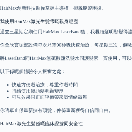
HairMax創新科技助你掌握主導權，擺脫脫髮困擾。
我使用HairMax激光生髮帶嘅親身經歷
過去三星期定期使用HairMax LaserBand後，我嘅頭髮明
你會欣賞呢部設備每次只需90秒嘅快速治療，每星期三次，佢
將LaserBand同HairMax無硫酸鹽洗髮水同護髮素一
以下係呢個體驗令人振奮之處：
快速方便嘅治療，尊重你嘅時間
持續使用後頭髮明顯變厚
可見效果同正面評價帶來嘅情緒鼓舞
你唔單止係重新擁有頭髮，仲係重新獲得自信同自由。
HairMax激光生髮儀嘅臨床證據同安全性