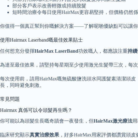
部分客戶表示改善輕微或持續脫髮
短時間治療令每日使用HairMax更容易堅持，但價格仍然
你值得一個真正幫到你嘅解決方案——了解呢啲優缺點可以讓你判斷
使用Hairmax Laserband嘅最佳效果貼士
任何想充分發揮
HairMax LaserBand
功效嘅人，都應該注重
持續
為達至最佳效果，請堅持每星期至少使用激光生髮帶三次，每次
每次使用前，請用HairMax嘅無硫酸鹽洗頭水同護髮素清潔頭
長，同時避免刺激。
常見問題
Hairmax 真係可以令頭髮再生嗎？
你可能以為頭髮生長嘅奇蹟會一夜發生，但
HairMax激光療法
用
臨床研究顯示
真實治療效果
，好多HairMax用家評價都讚賞頭