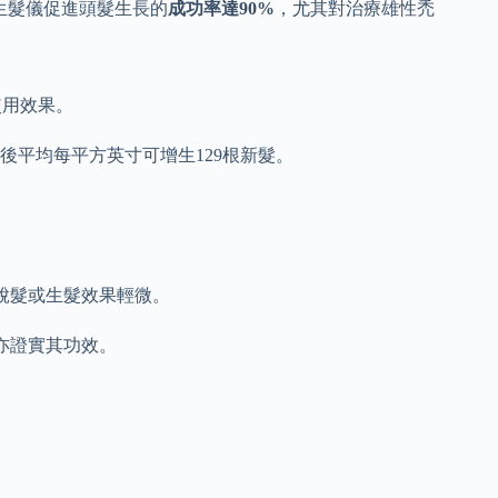
光生髮儀促進頭髮生長的
成功率達90%
，尤其對治療雄性禿
使用效果。
後平均每平方英寸可增生129根新髮。
脫髮或生髮效果輕微。
亦證實其功效。