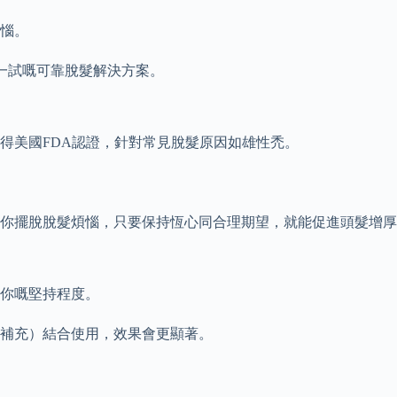
惱。
得一試嘅可靠脫髮解決方案。
得美國FDA認證，針對常見脫髮原因如雄性禿。
你擺脫脫髮煩惱，只要保持恆心同合理期望，就能促進頭髮增厚
你嘅堅持程度。
補充）結合使用，效果會更顯著。