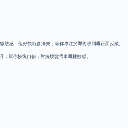
輕微敏感，但好快就會消失，等你專注於即將收到嘅正面反饋。
情緒提升，幫你恢復自信，對抗脫髮帶來嘅挫敗感。