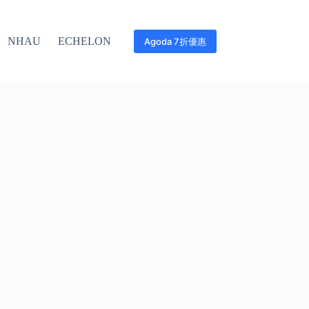
NHAU
ECHELON
Agoda 7折優惠