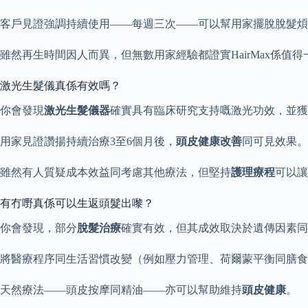
客戶見證強調持續使用——每週三次——可以幫用家擺脫脫髮煩
雖然再生時間因人而異，但無數用家經驗都證實HairMax係值
激光生髮儀真係有效嗎？
你會發現
激光生髮儀器
確實具有臨床研究支持嘅激光功效，並獲
用家見證讚揚持續治療3至6個月後，
頭皮健康改善
同可見效果。
雖然有人質疑成本效益同考慮其他療法，但堅持
護理療程
可以讓
有冇嘢真係可以生返頭髮出嚟？
你會發現，部分
脫髮治療
確實有效，但其成效取決於遺傳因素同
將醫療程序同生活習慣改變（例如壓力管理、荷爾蒙平衡同膳食
天然療法——頭皮按摩同精油——亦可以幫助維持
頭皮健康
。