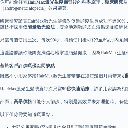
你可能會好奇
HairMax激光生髮儀
背後的科學原理，
臨床研究
為
（androgenetic alopecia）效果顯著。
臨床研究證實HairMax激光生髮儀對促進頭髮生長成功率達90
該技術採用
低能量激光療法
，安全地刺激頭皮血液循環並喚醒休
只需每週使用三次、每次90秒，持續使用後可於3至6個月內見到
這些證據讓你能夠充滿信心地掌握頭髮健康，因為HairMax
基於客戶評價嘅優點同缺點
雖然不少用家盛讚HairMax激光生髮帶能在短短幾個月內帶來
明
HairMax激光生髮裝置每次只需
90秒快速治療
，許多用家認為相
然而，
高昂價格
可能令人卻步，特別是當效果未如理想時。有使
以下係你需要知道嘅重點：
大部分用家喺3至6個月內會見到頭髮變厚同新生髮絲