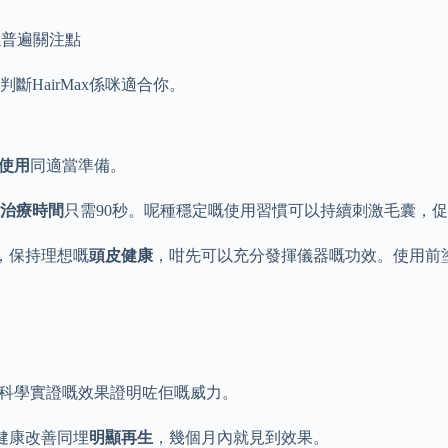
係普遍關注點
HairMax係咪適合你。
使用
同適當準備。
治療時間
只需90秒。呢種穩定嘅使用習慣可以持續刺激毛囊，
皮，保持理想嘅
頭皮健康
，咁先可以充分發揮儀器嘅功效。使用前塗
科學實證嘅效果證明咗佢嘅威力。
皮健康改善同埋
明顯再生
，幾個月內就見到效果。