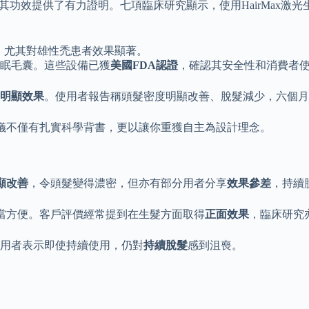
其功效提供了有力證明。七項臨床研究顯示，使用HairMax激
%，尤其對雄性禿患者效果顯著。
眠毛囊。這些設備已獲
美國FDA認證
，確認其安全性和消費者
明顯效果
。使用者報告稱頭髮密度明顯改善、脫髮減少，六個月
生髮儀不僅有扎實科學背書，更以讓你重獲自主為設計理念。
顯改善
，令頭髮變得濃密，但亦有部分用者分享
效果參差
，持續
當方便。客戶評價經常提到在生髮方面取得
正面效果
，臨床研究
用者表示即使持續使用，仍對
持續脫髮
感到沮喪。