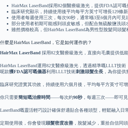
HairMax LaserBand採用82個醫療級激光，提供F
臨床研究顯示，持續使用後平均每平方英寸可增長129條新
使用者每週使用三次，每次90秒，通常喺3至6個月內可
部分使用者初期可能感到頭皮敏感，但配合無硫酸鹽洗頭
雖然價格較高，但HairMax LaserBand為男性型脫
什麼是HairMax LaserBand，它是如何運作的？
HairMax LaserBand
採用82支醫療級激光，直接向毛囊提供低能
HairMax LaserBand運用82支醫療級激光，透過精準嘅LL
呢款
獲FDA認可嘅儀器
利用LLLT技術
刺激頭髮生長
，為你提供
臨床研究證實其功效，持續使用六個月後，平均每平方英寸可增加
你只需要
簡短嘅治療時間
——每次約
90秒
，每週三次——即可見
LaserBand嘅靈活輕巧設計確保舒適貼合各種頭型，輕鬆融入日
定期使用後，你會發現
頭髮密度改善
，脫髮減少，重拾自信同頭