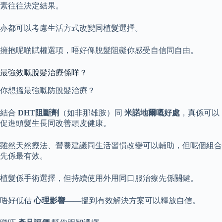
素往往決定結果。
亦都可以考慮生活方式改變同植髮選擇。
擁抱呢啲賦權選項，唔好俾脫髮阻礙你感受自信同自由。
最強效嘅脫髮治療係咩？
你想搵最強嘅防脫髮治療？
結合
DHT阻斷劑
（如非那雄胺）同
米諾地爾嘅好處
，真係可以
促進頭髮生長同改善頭皮健康。
雖然天然療法、營養建議同生活習慣改變可以輔助，但呢個組合
先係最有效。
植髮係手術選擇，但持續使用外用同口服治療先係關鍵。
唔好低估
心理影響
——搵到有效解決方案可以釋放自信。