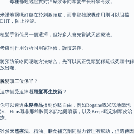
——每種都經過證實對治療效果同頭髮生長科學有效。
米諾地爾嘅好處在於刺激頭皮，而非那雄胺嘅使用則可以阻擋
DHT，防止脫髮。
植髮手術係另一個選擇，但好多人會先嘗試天然療法。
考慮副作用分析同用家評價，謹慎選擇。
將預防策略同呢啲方法結合，先可以真正從頭髮稀疏或禿頭中解
放出嚟。
脫髮頭三位係咩？
追求備受追捧嘅
頭髮再生技術
？
你可以透過
生髮產品
搵到你嘅自由，例如Rogaine嘅米諾地爾泡
沫、Hims嘅非那雄胺同米諾地爾噴霧，以及Keeps嘅定制頭皮治
療。
雖然
天然療法
、精油、膳食補充劑同壓力管理有幫助，但遺傳因