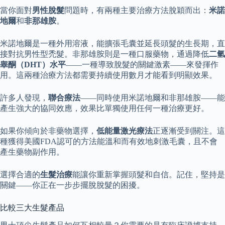
當你面對
男性脫髮
問題時，有兩種主要治療方法脫穎而出：
米諾
地爾
和
非那雄胺
。
米諾地爾是一種外用溶液，能擴張毛囊並延長頭髮的生長期，直
接對抗男性型禿髮。非那雄胺則是一種口服藥物，通過降低
二氫
睾酮（DHT）水平
——一種導致脫髮的關鍵激素——來發揮作
用。這兩種治療方法都需要持續使用數月才能看到明顯效果。
許多人發現，
聯合療法
——同時使用米諾地爾和非那雄胺——能
產生強大的協同效應，效果比單獨使用任何一種治療更好。
如果你傾向於非藥物選擇，
低能量激光療法
正逐漸受到關注。這
種獲得美國FDA認可的方法能溫和而有效地刺激毛囊，且不會
產生藥物副作用。
選擇合適的
生髮治療
能讓你重新掌握頭髮和自信。記住，堅持是
關鍵——你正在一步步擺脫脫髮的困擾。
比較三大生髮產品