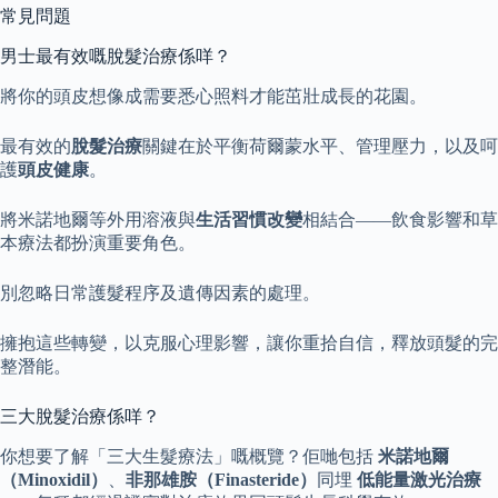
常見問題
男士最有效嘅脫髮治療係咩？
將你的頭皮想像成需要悉心照料才能茁壯成長的花園。
最有效的
脫髮治療
關鍵在於平衡荷爾蒙水平、管理壓力，以及呵
護
頭皮健康
。
將米諾地爾等外用溶液與
生活習慣改變
相結合——飲食影響和草
本療法都扮演重要角色。
別忽略日常護髮程序及遺傳因素的處理。
擁抱這些轉變，以克服心理影響，讓你重拾自信，釋放頭髮的完
整潛能。
三大脫髮治療係咩？
你想要了解「三大生髮療法」嘅概覽？佢哋包括
米諾地爾
（Minoxidil）
、
非那雄胺（Finasteride）
同埋
低能量激光治療