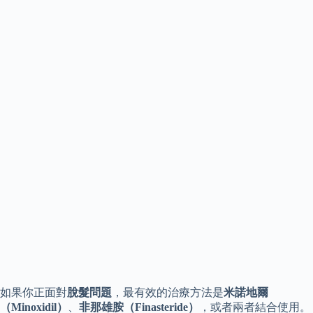
如果你正面對
脫髮問題
，最有效的治療方法是
米諾地爾
（Minoxidil）
、
非那雄胺（Finasteride）
，或者兩者結合使用。