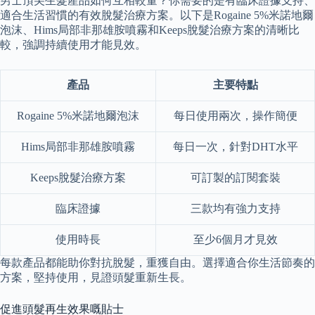
男士頂尖生髮產品如何互相較量？你需要的是有臨床證據支持、
適合生活習慣的有效脫髮治療方案。以下是Rogaine 5%米諾地爾
泡沫、Hims局部非那雄胺噴霧和Keeps脫髮治療方案的清晰比
較，強調持續使用才能見效。
產品
主要特點
Rogaine 5%米諾地爾泡沫
每日使用兩次，操作簡便
Hims局部非那雄胺噴霧
每日一次，針對DHT水平
Keeps脫髮治療方案
可訂製的訂閱套裝
臨床證據
三款均有強力支持
使用時長
至少6個月才見效
每款產品都能助你對抗脫髮，重獲自由。選擇適合你生活節奏的
方案，堅持使用，見證頭髮重新生長。
促進頭髮再生效果嘅貼士