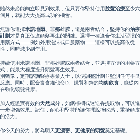
雖然未必能夠立即見到效果，但只要你堅持使用
脫髮治療
至少六
個月，就能大大提高成功的機會。
無論你選擇
米諾地爾、非那雄胺
，還是兩者結合，堅持你的
治療
計劃
才是真正促進頭髮再生的關鍵。選擇一種適合你生活習慣的
用藥方式——例如外用泡沫或口服藥物——這樣可以提高依從
性，同時減少副作用。
持續使用米諾地爾、非那雄胺或兩者結合，並選擇方便的用藥方
式，能最大程度提升頭髮再生效果。
別猶豫，定期諮詢醫療專業人士，以便調整計劃並監測任何不良
反應。同時，配合富含維他命D、鐵質和鋅的
均衡飲食
，能從內
在強化頭髮健康。
加入經證實有效的
天然成分
，如鋸棕櫚或迷迭香提取物，可以進
一步增強效果。記住，耐心和堅持能讓你擺脫挫敗感，重拾頭皮
的活力。
你今天的努力，將為明天
更濃密、更健康的頭髮
奠定基礎。