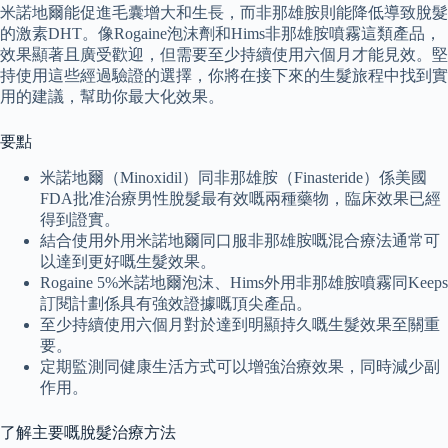
米諾地爾能促進毛囊增大和生長，而非那雄胺則能降低導致脫髮
的激素DHT。像Rogaine泡沫劑和Hims非那雄胺噴霧這類產品，
效果顯著且廣受歡迎，但需要至少持續使用六個月才能見效。堅
持使用這些經過驗證的選擇，你將在接下來的生髮旅程中找到實
用的建議，幫助你最大化效果。
要點
米諾地爾（Minoxidil）同非那雄胺（Finasteride）係美國
FDA批准治療男性脫髮最有效嘅兩種藥物，臨床效果已經
得到證實。
結合使用外用米諾地爾同口服非那雄胺嘅混合療法通常可
以達到更好嘅生髮效果。
Rogaine 5%米諾地爾泡沫、Hims外用非那雄胺噴霧同Keeps
訂閱計劃係具有強效證據嘅頂尖產品。
至少持續使用六個月對於達到明顯持久嘅生髮效果至關重
要。
定期監測同健康生活方式可以增強治療效果，同時減少副
作用。
了解主要嘅脫髮治療方法