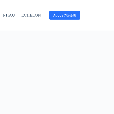
NHAU
ECHELON
Agoda 7折優惠