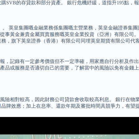
VB的存貸款和部分資產。 銀行危機紓緩，道指升195點，報32
」。 英皇集團嘅金融業務係集團嘅主營業務，英皇金融證券集團
從事黃金兼貴金屬買賣服務嘅英皇金業投資（亞洲）有限公司。 
業務，旗下英皇證券（香港）有限公司同埋英皇期貨有限公司代
，記錄有一定參考價值但不一定準確，用家應自行分析及作出理性決
產品或服務是否適切自己的需要，了解當中的風險以免有金錢上的
風險相對較高，因此財務公司貸款會收取較高利息。 銀行在物
挾母公司品牌效應；加上在息率、還款年期及審批時間具競爭力，有