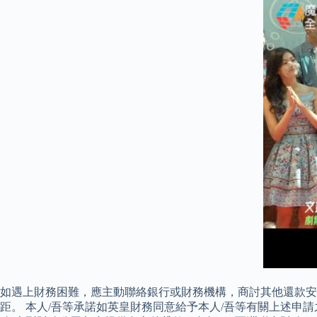
如遇上財務困難，應主動聯絡銀行或財務機構，商討其他還款安排。
距。 本人/吾等承諾如英皇財務同意給予本人/吾等有關上述申