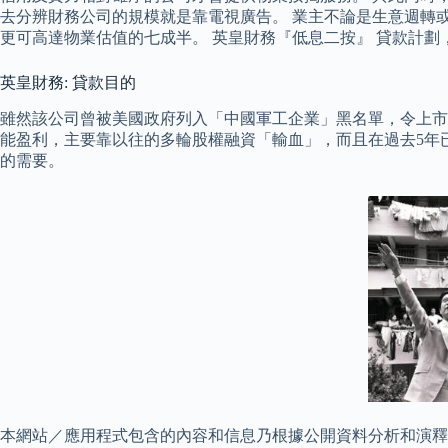
去分辨財務公司的規模就是靠電視廣告。 業主不論是生意週轉
更可高達物業估值的七成半。 英皇財務『低息二按』 貸款計劃，
英皇財務: 貸款目的
雖然該公司曾被美國政府列入「中國軍工企業」黑名單，令上市計劃
能盈利，主要靠以往的多輪股權融資「輸血」，而且在過去5年
的需要。
本網站／應用程式包含的內容和信息乃根據公開資料分析和演釋，該公