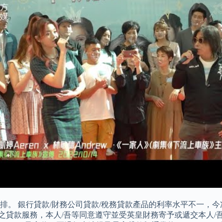
 銀行貸款/財務公司貸款/稅務貸款產品的利率水平不一，今次M
請之貸款服務，本人/吾等同意遵守並受英皇財務寄予或遞交本人/