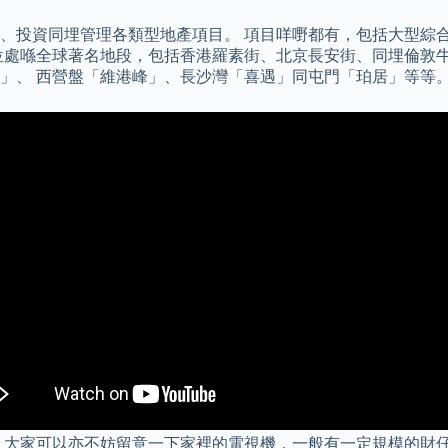
、投資同埋管理各類型地產項目。 項目咩嘢都有，包括大型綜
喺全球著名地段，包括香港羅素街、北京長安街、同埋倫敦牛津街等
」、 西營盤「維港峰」、長沙灣「喜遇」同屯門「珀居」等等。
，大家可以亦不妨留意一下家裡的電視機，一般有一定規模的財仔