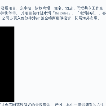
合發展項目、寫字樓、購物商場、住宅、酒店，同埋共享工作空
等。 其項目包括淺水灣「the pulse」、「南灣御苑」、舂
 公司亦買入倫敦牛津街 號全幢商廈做投資，拓展海外市場。
才會不斷落洗腦式的電視廣告。 所以，其中一個最簡單的方法