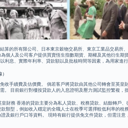
結算的所有限公司、日本東京穀物交易所、東京工業品交易所、
力為個人及公司客户提供買賣恆生指數期貨、期權及其他衍生期貨
的手法，以利息、實際年利率、貸款額以及批核時間等因素，為用家
線）
免收手續費及估價費。 倘若客戶將貸款由其他公司轉會至英皇財
所需。 目前銀行對樓按貸款人的入息證明及壓力測試監控繁複，
 英皇財務 香港的貸款主要分為私人貸款、稅務貸款、結餘轉戶
貸款類型，例如收入穩定的全職人士在稅季可選擇較低利率的稅
份證及銀行戶口等資料。 現時有銀行提供免文件貸款，但需注意