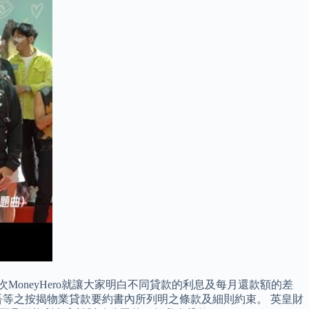
oneyHero就讓大家明白不同貸款的利息及每月還款額的差
吾等之按揭物業貸款要約書內所列明之條款及細則約束。 英皇財