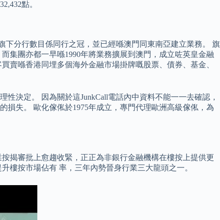
,432點。
旗下分行數目係同行之冠，並已經喺澳門同東南亞建立業務。 旗
而集團亦都一早喺1990年將業務擴展到澳門，成立咗英皇金融
客買賣喺香港同埋多個海外金融市場掛牌嘅股票、債券、基金、
定。 因為關於這JunkCall電話內中資料不能一一去確認，
損失。 歐化傢俬於1975年成立，專門代理歐洲高級傢俬，為
業按揭審批上愈趨收緊，正正為非銀行金融機構在樓按上提供更
望提升樓按市場佔有 率，三年內勢晉身行業三大龍頭之一。