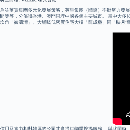
為咗落實集團多元化發展策略，英皇集團（國際）不斷努力發展
間等等，分佈喺香港、澳門同埋中國各個主要城市。 當中大多位處
坎角「御濤灣」、大埔嘅低密度住宅大樓「龍成堡」同「映月灣
信用及實力相對雄厚的公司才會提供物業按揭服務。 與此同時