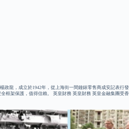
楊政龍，成立於1942年，從上海街一間鐘錶零售商成安記表行
全框架保護，值得信賴。 英皇財務 英皇財務 英皇金融集團受