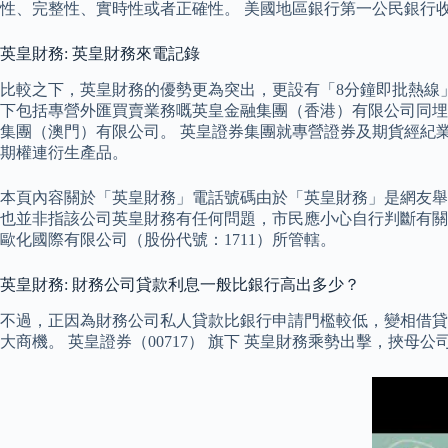
性、完整性、實時性或者正確性。 美國地區銀行第一公民銀行收購S
英皇財務: 英皇財務來電記錄
比較之下，英皇財務的優勢更為突出，更設有「8分鐘即批熱線
下包括專營外匯買賣業務嘅英皇金融集團（香港）有限公司同埋
集團（澳門）有限公司。 英皇證券集團就專營證券及期貨經紀
期權連衍生產品。
本頁內容關於「英皇財務」電話號碼由於「英皇財務」是網友舉報
也並非指該公司英皇財務有任何問題，市民應小心自行判斷有關
歐化國際有限公司（股份代號：1711）所管轄。
英皇財務: 財務公司貸款利息一般比銀行高出多少？
不過，正因為財務公司私人貸款比銀行申請門檻較低，變相借貸
大商機。 英皇證券（00717） 旗下 英皇財務乘勢出擊，