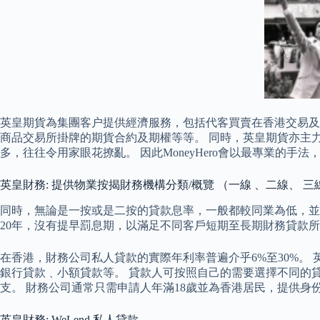
英皇期貨為集團客户提供經濟服務，包括代客買賣在香港交易及
商品交易所掛牌的期貨合約及期權等等。 同時，英皇期貨亦主
多，往往令用家眼花撩亂。 因此MoneyHero會以最專業
英皇財務: 提供物業按揭財務機構分類/概覽 （一線 、二線、 三
同時，無論是一按或是二按的貸款息率，一般都較同業為低，並
20年，沒有提早罰息期，以滿足不同客戶短期至長期財務貸款
在香港，財務公司私人貸款的實際年利率普遍介乎6%至30%。
銀行貸款﹑小額貸款等。 貸款人可按照自己的需要選擇不同的
支。 財務公司通常只需申請人年滿18歲並為香港居民，提供身
英皇財務: WeLend 私人貸款