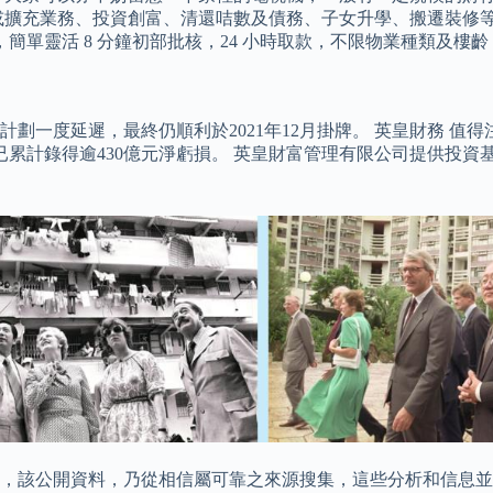
或擴充業務、投資創富、清還咭數及債務、子女升學、搬遷裝修等
簡單靈活 8 分鐘初部批核，24 小時取款，不限物業種類及樓
一度延遲，最終仍順利於2021年12月掛牌。 英皇財務 值得
已累計錄得逾430億元淨虧損。 英皇財富管理有限公司提供投
開資料，乃從相信屬可靠之來源搜集，這些分析和信息並未經獨立核實