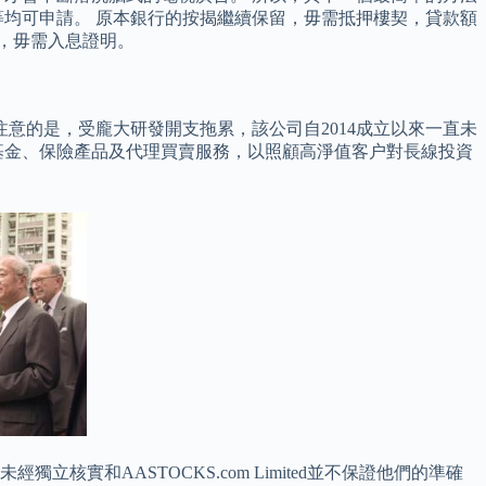
均可申請。 原本銀行的按揭繼續保留，毋需抵押樓契，貸款額
齡，毋需入息證明。
注意的是，受龐大研發開支拖累，該公司自2014成立以來一直未
資基金、保險產品及代理買賣服務，以照顧高淨值客户對長線投資
和AASTOCKS.com Limited並不保證他們的準確