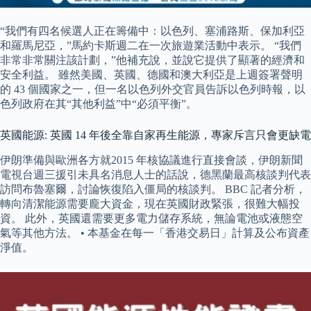
“我們有四名候選人正在籌備中：以色列、塞浦路斯、保加利亞
和羅馬尼亞，”馬約卡斯週二在一次旅遊業活動中表示。 “我們
非常非常關注該計劃，”他補充說，並說它提供了顯著的經濟和
安全利益。 雖然美國、英國、德國和澳大利亞是上週簽署聲明
的 43 個國家之一，但一名以色列外交官員告訴以色列時報，以
色列政府在其“其他利益”中“必須平衡”。
英國能源: 英國 14 年後全靠自家再生能源，專家斥言只會更缺電
伊朗準備與歐洲各方就2015 年核協議進行直接會談，伊朗新聞
電視台週三援引未具名消息人士的話說，德黑蘭最高核談判代表
訪問布魯塞爾，討論恢復陷入僵局的核談判。 BBC 記者分析，
轉向清潔能源需要龐大資金，現在英國財政緊張，很難大幅投
資。 此外，英國還需要更多電力儲存系統，無論電池或液態空
氣等其他方法。 • 本基金在每一「香港交易日」計算及公布資產
淨值。