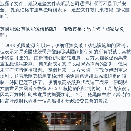
洩露了文件，她說這些文件表明該公司選擇利潤而不是用戶安
全。 扎克伯格本週早些時候表示，這些文件被用來描繪“虛假畫
面”。
英國能源: 英國能源價格飆升 倫敦市長：恐面臨「國家級災
難」
自 2019 英國能源 年以來，伊朗逐漸突破了核協議施加的限制，
但表示如果美國總統喬拜登解除其國家對伊朗的所有製裁，其核
步驟是可逆的。 由於擔心伊朗的核進展，西方大國敦促德黑蘭
重返維也納談判。 德黑蘭表示支持以結果為導向的談判，但尚
未宣布何時恢復談判。 幾個月來，西方大國一直敦促伊朗重返
談判，並表示隨著德黑蘭核計劃的進展遠遠超出協議規定的限
制，時間已經不多了。 伊朗最高核談判代表週三表示，伊朗與
六個世界大國旨在恢復 2015 年核協議的談判將於 11 月底恢復，
因為西方對伊朗核進展的擔憂加劇。 7月，德黑蘭主辦了當時的
阿富汗政府代表和一個高層塔利班政治委員會的會議。