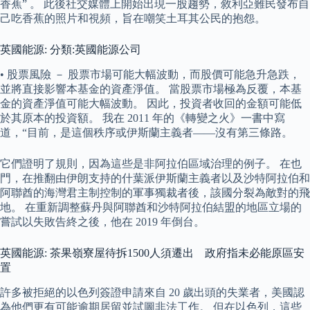
香蕉” 。 此後社交媒體上開始出現一股趨勢，敘利亞難民發布自
己吃香蕉的照片和視頻，旨在嘲笑土耳其公民的抱怨。
英國能源: 分類:英國能源公司
• 股票風險 － 股票市場可能大幅波動，而股價可能急升急跌，
並將直接影響本基金的資產淨值。 當股票市場極為反覆，本基
金的資產淨值可能大幅波動。 因此，投資者收回的金額可能低
於其原本的投資額。 我在 2011 年的《轉變之火》一書中寫
道，“目前，是這個秩序或伊斯蘭主義者——沒有第三條路。
它們證明了規則，因為這些是非阿拉伯區域治理的例子。 在也
門，在推翻由伊朗支持的什葉派伊斯蘭主義者以及沙特阿拉伯和
阿聯酋的海灣君主制控制的軍事獨裁者後，該國分裂為敵對的飛
地。 在重新調整蘇丹與阿聯酋和沙特阿拉伯結盟的地區立場的
嘗試以失敗告終之後，他在 2019 年倒台。
英國能源: 茶果嶺寮屋待拆1500人須遷出 政府指未必能原區安
置
許多被拒絕的以色列簽證申請來自 20 歲出頭的失業者，美國認
為他們更有可能逾期居留並試圖非法工作。 但在以色列，這些