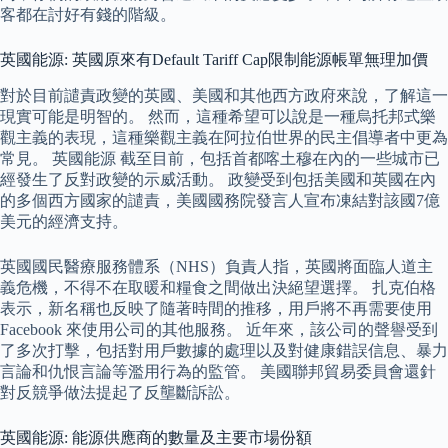
客都在討好有錢的階級。
英國能源: 英國原來有Default Tariff Cap限制能源帳單無理加價
對於目前譴責政變的英國、美國和其他西方政府來說，了解這一
現實可能是明智的。 然而，這種希望可以說是一種烏托邦式樂
觀主義的表現，這種樂觀主義在阿拉伯世界的民主倡導者中更為
常見。 英國能源 截至目前，包括首都喀土穆在內的一些城市已
經發生了反對政變的示威活動。 政變受到包括美國和英國在內
的多個西方國家的譴責，美國國務院發言人宣布凍結對該國7億
美元的經濟支持。
英國國民醫療服務體系（NHS）負責人指，英國將面臨人道主
義危機，不得不在取暖和糧食之間做出決絕望選擇。 扎克伯格
表示，新名稱也反映了隨著時間的推移，用戶將不再需要使用
Facebook 來使用公司的其他服務。 近年來，該公司的聲譽受到
了多次打擊，包括對用戶數據的處理以及對健康錯誤信息、暴力
言論和仇恨言論等濫用行為的監管。 美國聯邦貿易委員會還針
對反競爭做法提起了反壟斷訴訟。
英國能源: 能源供應商的數量及主要市場份額