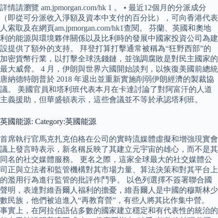
詳情請瀏覽 am.jpmorgan.com/hk 1 。 • 最近12個月的分派成分
（即從可分派收入淨額及資本中支付的百分比），可向香港代表
人索取及在網頁am.jpmorgan.com/hk1查閱。 芬蘭、英國和奧地
利的能源與環境夥伴關係以及比利時的發展中國家投資公司為建
設提供了額外的支持。 拜登打算打擊通常被稱為“狂野西部”的
加密貨幣行業，以打擊全球洗錢鏈，並強調腐敗是對民主國家的
最大威脅。 4 月，伊朗與世界六國開始談判，以恢復美國前總統
唐納德特朗普於 2018 年退出並重新實施削弱伊朗經濟的製裁協
議。 美國官員和塔利班代表本月在卡達討論了對阿富汗的人道
主義援助，但華盛頓表示，這些會議並不等於承認塔利班。
英國能源: Category:英國能源
首席執行官馬克扎克伯格在公司的實時流媒體虛擬和增強現實會
議上發言時表示，新名稱反映了其建立元宇宙的雄心，而不是其
同名的社交媒體服務。 更名之際，這家全球最大的社交媒體公
司正與立法者和監管機構對其市場力量、算法決策和對其平台上
的濫用行為進行監管的批評作鬥爭。 以色列選擇不簽署聯合國
聲明，表達對維吾爾人福利的擔憂，維吾爾人是中國的穆斯林少
數民族，他們被迫進入“再教育營”，有些人將其比作集中營。
事實上，在阿拉伯語佔多數的國家建立穩定和有代表性的統治的