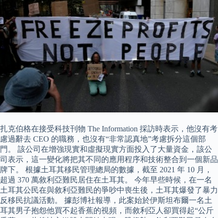
扎克伯格在接受科技刊物 The Information 採訪時表示，他沒有考
慮過辭去 CEO 的職務，也沒有“非常認真地”考慮拆分這個部
門。 該公司在增強現實和虛擬現實方面投入了大量資金，該公
司表示，這一變化將把其不同的應用程序和技術整合到一個新品
牌下。 根據土耳其移民管理總局的數據，截至 2021 年 10 月，
超過 370 萬敘利亞難民居住在土耳其。 今年早些時候，在一名
土耳其公民在與敘利亞難民的爭吵中喪生後，土耳其爆發了暴力
反移民抗議活動。 據彭博社報導，此案始於伊斯坦布爾一名土
耳其男子抱怨他買不起香蕉的視頻，而敘利亞人卻買得起“公斤