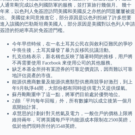
人通常剛完成以色列國防軍的服務，並打算旅行幾個月。 幾十
年來，以色列人免簽證訪問美國和美國反之亦然的問題屢屢被提
出。 美國從未同意推進它，部分原因是以色列拒絕了許多想要
進入該國的巴勒斯坦裔美國人，部分原因是美國對以色列人申請
簽證的拒絕率高於免簽證門檻。
今年早些時候，在一名土耳其公民在與敘利亞難民的爭吵
中喪生後，土耳其爆發了暴力反移民抗議活動。
扎克伯格表示，新名稱也反映了隨著時間的推移，用戶將
不再需要使用 Facebook 來使用公司的其他服務。
缺乏本基金所持有某證券的可靠定價資訊，因而難以可靠
地評估資產的市值。
能源供應商數量及能源供應類型供應商競爭好激烈，到上
年9月執淨44間，大部份都有同時提供電力又提供煤氣。
蘇丹剛剛重申了這一點，將軍們目前處於優勢地位。
2)除「平均每年回報」外，所有數據均以成立後第一個月
底開始計算。
卓慧思的計劃針對天然氣及電力，一般住戶的價格上限將
維持兩年，可將英國每戶平均能源成本限制在2500英鎊，
低於他們現時所付的3548英鎊。