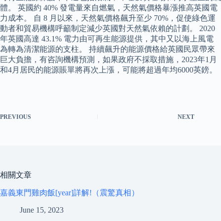
體。 英國約 40% 發電量來自燃氣，天然氣價格暴漲推高英國電
力成本。 自 8 月以來，天然氣價格飆升至少 70%，促使綠色運
動者和貿易機構呼籲制定減少英國對天然氣依賴的計劃。 2020
年英國高達 43.1% 電力由可再生能源提供，其中又以海上風電
為轉為清潔能源的支柱。 持續飆升的能源價格給英國民眾帶來
巨大負擔，有咨詢機構預測，如果政府不採取措施，2023年1月
和4月居民的能源賬單將再次上漲，可能將超過年均6000英鎊。
PREVIOUS
NEXT
相關文章
嘉義東門雞肉飯[year]詳解!（震驚真相）
June 15, 2023