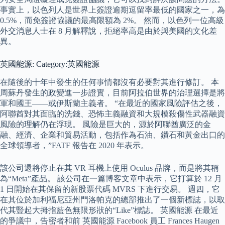
事實上，以色列人是世界上簽證逾期逗留率最低的國家之一，為
0.5%，而免簽證協議的最高限額為 2%。 然而，以色列一位高級
外交消息人士在 8 月解釋說，拒絕率高是由於與美國的文化差
異。
英國能源: Category:英國能源
在隨後的十年中發生的任何事情都沒有必要對其進行修訂。 本
周蘇丹發生的政變進一步證實，目前阿拉伯世界的治理選擇是將
軍和國王——或伊斯蘭主義者。 “在最近的國家風險評估之後，
阿聯酋對其面臨的洗錢、恐怖主義融資和大規模殺傷性武器融資
風險的理解仍在浮現。 風險是巨大的，源於阿聯酋廣泛的金
融、經濟、企業和貿易活動，包括作為石油、鑽石和黃金出口的
全球領導者，”FATF 報告在 2020 年表示。
該公司還將停止在其 VR 耳機上使用 Oculus 品牌，而是將其稱
為“Meta”產品。 該公司在一篇博客文章中表示，它打算於 12 月
1 日開始在其保留的新股票代碼 MVRS 下進行交易。 週四，它
在其位於加利福尼亞州門洛帕克的總部推出了一個新標誌，以取
代其豎起大拇指藍色無限形狀的“Like”標誌。 英國能源 在最近
的爭議中，告密者和前 英國能源 Facebook 員工 Frances Haugen