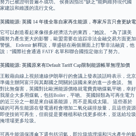
努力已被證明普遍不成功。 侯賽因指出“缺乏”能夠維持現代國
家建設和維護的流行文化。
英國能源: 英國 14 年後全靠自家再生能源，專家斥言只會更缺電
它可以創造看起來像很多經濟活力的東西，”她說。 “為了讓美
國努力產生更大的影響，歐盟需要在追踪非法金融交易方面更加
警惕。 Erdemir 解釋說，華盛頓在兩個層面上打擊非法融資，他
說：“國際社會通過 FATF 名單和聯合國指定做出了努力。
英國能源: 英國原來有Default Tariff Cap限制能源帳單無理加價
王毅藉由線上視頻連線伊朗舉行的會議上發表談話時表示，北京
準備主辦阿富汗與其鄰國之間關於該國未來的進一步會談。 無
對比無傷害，英國對比歐洲能源價格就電費貴啲煤氣平啲，幸好
我屋企大多用煤氣，包括Boiler，平啲。 英國歸類為可再生電力
的近三分之一都是來自碳基能源，而不是風或太陽。 這些基於
碳的可再生能源在發電過程會增加二氧化碳排放量，且這些資源
即使技術可再生，但前提是要種植和砍伐更多樹木，並送給垃圾
掩埋場更多垃圾。
可再生能源保護傘下還包括沼氣，即垃圾填埋場和污水產生的氣