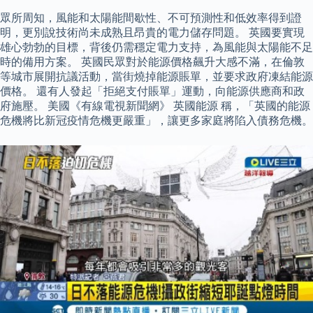
眾所周知，風能和太陽能間歇性、不可預測性和低效率得到證
明，更別說技術尚未成熟且昂貴的電力儲存問題。 英國要實現
雄心勃勃的目標，背後仍需穩定電力支持，為風能與太陽能不足
時的備用方案。 英國民眾對於能源價格飆升大感不滿，在倫敦
等城市展開抗議活動，當街燒掉能源賬單，並要求政府凍結能源
價格。 還有人發起「拒絕支付賬單」運動，向能源供應商和政
府施壓。 美國《有線電視新聞網》 英國能源 稱，「英國的能源
危機將比新冠疫情危機更嚴重」，讓更多家庭將陷入債務危機。