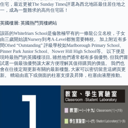
住宅，最近更被The Sunday Times評選為西北地區最佳居住地之
一，成為一盤難求的高尚住宅區！
英國樓層: 英國熱門買樓網站
該區的Whitefriars School是倫敦極罕有的一條龍公立名校，子女
由三歲開始讀Nursery到考A-Level都無需要轉校。 加上附近有多
間Ofsed “Outstanding” 評級學校如Marlborough Primary School、
Pinner Park Junior School、Nower Hill High School等。 以下便是
現時最熱門的英國樓項目, 雖然他們通常都有多個優勢, 但我們嘗
試選一個最強優勢讓大家方便理解其值得購買的價值。 我們也
會在往後定期更新有關的最新樓盤, 大家可以密切留意這網頁更
新。 轎箱由底下或側面的柱塞支撐及昇降，柱塞由液壓推動。