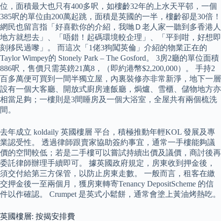
位，面積最大也只有400多呎，如樓齡32年的上水天平邨，一個
385呎的單位由200萬起跳，面積是英國的一半，樓齡卻是30倍！
網民也留言指「好喜歡你的介紹，我哋Ｄ老人家一聽到多香港人
地方就想去」、「唔錯！起碼環境較企理」、「平到咁，好想即
刻移民過嚟」。 而這次「1佬3狗闖英倫」介紹的物業正在的
Taylor Wimpey的 Stonely Park – The Gosford。 3房2廳的單位面積
886呎，售價只需英鎊21萬8，（即約港幣$2,200,000）。 手持2
百多萬便可買到一間半獨立屋，內裏裝修亦非常新淨，地下一層
設有一個大客廳、開放式廚房連飯廳，焗爐、雪櫃、儲物地方亦
相當足夠；一樓則是3間睡房及一個大浴室，全屋共有兩個梳洗
間。
去年成立 koldaily 英國樓層 平台，積極推動年輕KOL 發展及專
業認受性。 透過律師跟賣家協助簽約事宜，通常一手樓能夠議
價的空間較低；若是二手樓可以嘗試持續出價及議價，商討後再
委託律師辦理手續即可。 據英國政府規定，房東收到押金後，
須交付給第三方保管，以防止房東走數。 一般而言，租客在繳
交押金後一至兩個月，獲房東轉寄Tenancy DepositScheme 的信
件以作確認。 Crumpet 是英式小鬆餅，通常會塗上黃油烤熱吃。
英國樓層: 按揭安排費