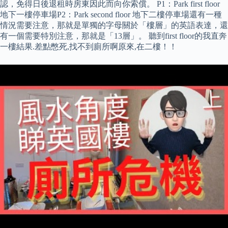
認，免得日後退租時房東因此而向你索償。 P1：Park first floor
地下一樓停車場P2：Park second floor 地下二樓停車場還有一種
情況需要注意，那就是單獨的字母關於「樓層」的英語表達，還
有一個需要特別注意，那就是「13層」。 聽到first floor的我直奔
一樓結果.差點憋死,找不到廁所啊原來,在二樓！！