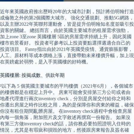
近年來英國政府推出歷時20年的大城市計劃，預計將伯明翰打造
成倫敦之外的第2個國際大城市。 強化交通規劃、推動5G網路，
以及主辦2022年英聯邦運動會，皆是提升伯明翰知名度並吸引投
資客的關鍵。 總括而言，由於英國主要城市的租屋需求強勁，
加上zone 3至zone 英國樓層 5區的房屋需求持續上升，因此英國
樓市前景看好。 投資者可參考以上投資要點選擇遘適合自己的
投資項目。 Fanny指出由於2021年英國受疫情、通貨膨脹影響，
人工、原材料等成本價格上漲，直接帶動未來樓價升幅，加上現
在英鎊處於弱勢，是入手英國樓的好時機。
英國樓層: 按揭成數、供款年期
²以下為 5 個英國主要城市的平均樓價（2021年6月），各個城市
的樓價都是在穩定上升中。 房東可能會安排第三方公司或者由
地產代理進行兩次inventory check，分別是房屋交付給你之時和
你遷出房屋之時作比較之用，為的是保障你和房東的權益，確保
你沒有租住期間亂髒房屋。 在inventory check過程中會檢查房屋
內每一個角落，附加照片及文字敘述再撰寫一份報告。 如果沒
有第三方做inventory check的話，請你務必要拍照證明入住時的
情況，尤其是有瑕疵和損毀的地方，然後跟房東報告及簽名確