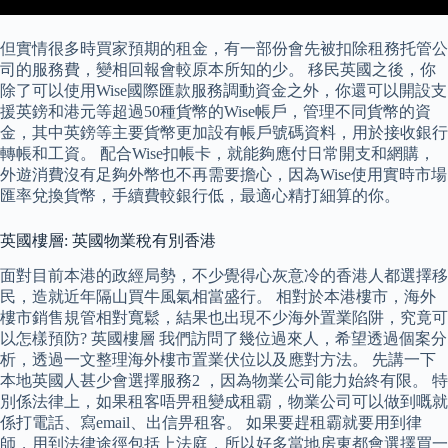
但實情很多時買家預期的租金，有一部份會先被扣除租務托管公
司的服務費，變相回報會較原本所知的少。 移民英國之後，你
除了可以使用Wise國際匯款服務調動資金之外，你還可以開設支
援英鎊和港元等超過50種貨幣的Wise帳戶，管理不同貨幣的資
金，其中英鎊等主要貨幣更加設有帳戶號碼資料，用於接收銀行
轉帳和工資。 配合Wise扣帳卡，就能夠應付日常開支和網購，
外遊消費沒有足夠外幣也不再需要擔心，因為Wise使用實時市場
匯率兌換貨幣，手續費較銀行低，最適心精打細算的你。
英國樓層: 英國物業稅有別香港
面對目前本港的政經局勢，不少覺得心灰意冷的香港人都選擇移
民，造就近年隔山買牛風氣相當盛行。 相對於本港樓市，海外
樓市銷售規管相對寬鬆，結果也出現不少海外置業陷阱，究竟可
以怎樣預防? 英國樓層 我們訪問了幾位過來人，希望透過個案分
析，透過一文整理海外樓市置業伏位以及應對方法。 先講一下
本地英國人甚少會選擇服務2 ，因為物業公司能力始終有限。 特
別係法律上，如果租客唔畀租變成租霸，物業公司可以做到嘅就
係打電話、寫email、出信畀租客。 如果要趕租霸就要用到律
師，用到法律途徑包括上法庭，所以好多當地房東都會選擇買一