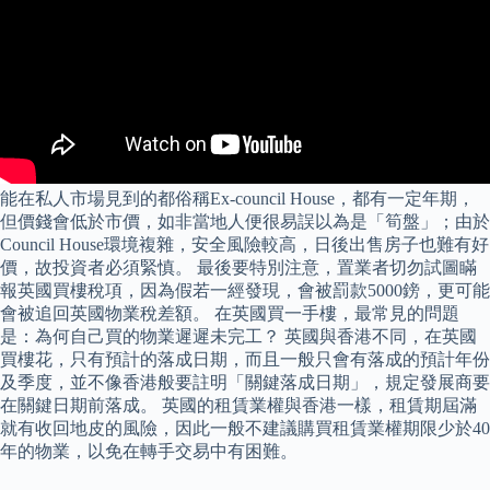
能在私人市場見到的都俗稱Ex-council House，都有一定年期，
但價錢會低於市價，如非當地人便很易誤以為是「筍盤」；由於
Council House環境複雜，安全風險較高，日後出售房子也難有好
價，故投資者必須緊慎。 最後要特別注意，置業者切勿試圖瞞
報英國買樓稅項，因為假若一經發現，會被罰款5000鎊，更可能
會被追回英國物業稅差額。 在英國買一手樓，最常見的問題
是：為何自己買的物業遲遲未完工？ 英國與香港不同，在英國
買樓花，只有預計的落成日期，而且一般只會有落成的預計年份
及季度，並不像香港般要註明「關鍵落成日期」，規定發展商要
在關鍵日期前落成。 英國的租賃業權與香港一樣，租賃期屆滿
就有收回地皮的風險，因此一般不建議購買租賃業權期限少於40
年的物業，以免在轉手交易中有困難。