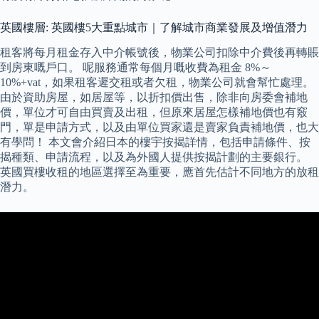
英國樓層: 英國樓5大重點城市｜了解城市商業發展及增值潛力
租客將每月租金存入中介帳號後，物業公司扣除中介費後再轉賬
到房東嘅戶口。 呢服務通常每個月嘅收費為租金 8%～
10%+vat，如果租客遲交租或者欠租，物業公司就會幫忙處理。
由於資助房屋，如居屋等，以折扣價出售，除非向房委會補地
價，單位才可自由買賣及出租，但原來居屋怎樣補地價也有竅
門，單是申請方式，以及由單位買家還是賣家負責補地價，也大
有學問！ 本文會介紹日本的樓宇按揭詳情，包括申請條件、按
揭種類、申請流程，以及為外國人提供按揭計劃的主要銀行。
英國買樓收租的地區選擇至為重要，應首先估計不同地方的放租
潛力。