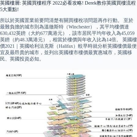
英國樓層: 英國買樓程序 2022必看攻略! Derek教你英國買樓流程
5大重點!
所以於英國置業前要問清楚有關買樓稅項問題再作行動。 至於
最難負擔的城市則為溫徹斯特（Winchester），其平均樓價達
630,432英鎊（大約677萬港元），該市居民平均年收入為45,059
英鎊（約48.3萬港元），相當於樓價與年收入比為1​​4倍。 英國樓
價2021｜英國哈利法克斯（Halifax）較早時就分析英國樓價最便
宜及最昂貴的城市，並列出英國樓市樓價最實惠城市，英國移
民、英國投資必知。