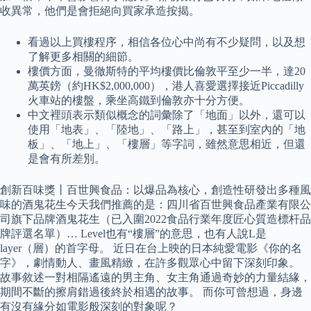
收異常，他們是會拒絕向買家承造按揭。
看過以上買樓程序，相信各位心中尚有不少疑問，以及想
了解更多相關的細節。
樓價方面，曼徹斯特的平均樓價比倫敦平至少一半，達20
萬英鎊（約HK$2,000,000），港人喜愛選擇接近Piccadilly
火車站的樓盤，乘坐高鐵到倫敦亦十分方便。
中文裡頭表示類似概念的詞彙除了「地面」以外，還可以
使用「地表」、「陸地」、「路上」，甚至到室內的「地
板」、「地上」、「樓層」等字詞，雖然意思相近，但還
是會有所差別。
創新百味獎丨百世興食品：以爆品為核心，創造性研發出多種風
味的酒鬼花生今天我們推薦的是：四川省百世興食品產業有限公
司旗下品牌酒鬼花生（已入圍2022食品行業年度匠心質造標杆品
牌評選名單）… Level也有“樓層”的意思，也有人說L是
layer（層）的首字母。 近日在台上映的日本純愛電影《你的名
字》，劇情動人、畫風精緻，在許多觀眾心中留下深刻印象。
故事敘述一對相隔遙遠的男主角、女主角通過奇妙的力量結緣，
期間不斷的擦肩錯過後終於相遇的故事。 而你可曾想過，身邊
有沒有緣分如電影般深刻的對象呢？