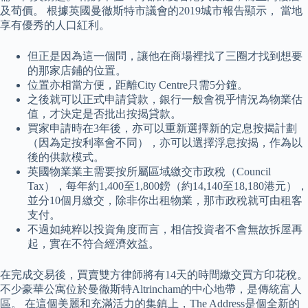
及荀價。 根據英國曼徹斯特市議會的2019城市報告顯示， 當地
享有優秀的人口紅利。
但正是因為這一個問，讓他在商場裡找了三圈才找到想要
的那家店鋪的位置。
位置亦相當方便，距離City Centre只需5分鐘。
之後就可以正式申請貸款，銀行一般會視乎情況為物業估
值，才決定是否批出按揭貸款。
買家申請時在3年後，亦可以重新選擇新的定息按揭計劃
（因為定按利率會不同），亦可以選擇浮息按揭，作為以
後的供款模式。
英國物業業主需要按所屬區域繳交市政稅（Council
Tax），每年約1,400至1,800鎊（約14,140至18,180港元），
並分10個月繳交，除非你出租物業，那市政稅就可由租客
支付。
不過如純粹以投資角度而言，相信投資者不會無故拆屋再
起，實在不符合經濟效益。
在完成交易後，買賣雙方律師將有14天的時間繳交買方印花稅。
不少豪華公寓位於曼徹斯特Altrincham的中心地帶，是傳統富人
區。 在這個美麗和充滿活力的集鎮上，The Address是個全新的