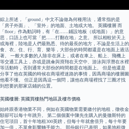
綜上所述，「ground」中文不論做為何種用法 ，通常指的是
「房子外面」、「室外」的地面、土地或大地。 英國樓層 而
「floor」作為動詞時，有「在……鋪設地板（或地面）」的意
思，口語上也可當「把……打翻在地」之意。 所以相較於天上
或海裡，陸地是人們最熟悉、待的最長的地方，不論是生活上的
食、衣、住、行、育、樂等，大部份的時間都還是在地面上過活
著。 一般大多數的人除非在床上，或者在車上、船上、飛機上
等交通工具上，亦或是跳傘與滑翔在天空中、游泳與浮潛在水裡
等活動時，否則通常大部份的時間都是在地面上。 但是他還是
分享了他在英國的時候在商場裡迷路的事情，因爲商場的樓層圖
他看不懂。 但正是因爲這一個問，讓他在商場裡找了三圈才找
到想要的那家店鋪的位置。
英國樓層: 英國買樓熱門地區及樓市價格
始終跟香港物業不同，例如在英國物業需要繳付的地租，徵收金
額卻可以每十年跳升。 第二個個案中陳先生購入的曼徹斯特的
住宅項目，首十年地租300英鎊，但每十年就會倍升，每十年要
加一倍，不單會影響轉手能力。 部份銀行已表明，如果地租徵