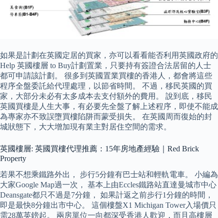
如果是計劃在英國定居的買家，亦可以看看能否利用英國政府的
Help 英國樓層 to Buy計劃置業，只要持有簽證合法居留的人士
都可申請該計劃。 很多到英國置業買樓的香港人，都會將這些
程序全盤委託給代理處理，以節省時間。 不過，移民英國的買
家，大部分未必有太多成本去支付額外的費用。 說到底，移民
英國買樓是人生大事，有必要先全盤了解上述程序，即使不能成
為專家亦不致誤墮買樓陷阱而蒙受損失。 在英國周而復始的封
城狀態下，大大增加現有業主對居住空間的需求。
英國樓層: 英國買樓代理推薦：15年房地產經驗｜Red Brick
Property
若果不想乘鐵路外出， 步行5分鐘有巴士站和輕軌電車。 小編為
大家Google Map過一次， 基本上由Eccles鐵路站直達曼城市中心
Deansgate都只不過是7分鐘， 如果計返之前步行1分鐘的時間，
即是最快8分鐘出市中心。 這個樓盤X1 Michigan Tower入場價只
需28萬英鎊起。 兩房單位一向都深受香港人歡迎，而且高樓層