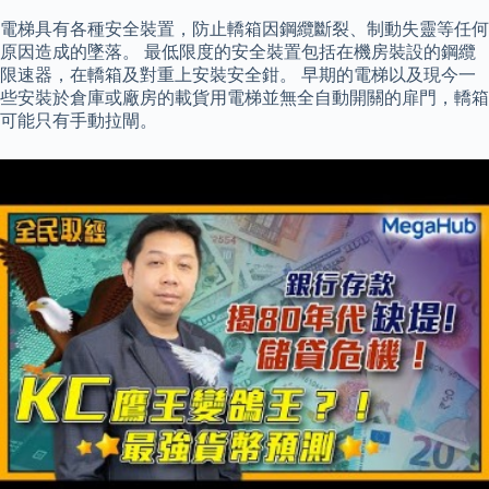
電梯具有各種安全裝置，防止轎箱因鋼纜斷裂、制動失靈等任何
原因造成的墜落。 最低限度的安全裝置包括在機房裝設的鋼纜
限速器，在轎箱及對重上安裝安全鉗。 早期的電梯以及現今一
些安裝於倉庫或廠房的載貨用電梯並無全自動開關的扉門，轎箱
可能只有手動拉閘。