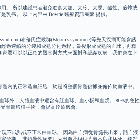
用。 所以建議患者避免進食太熱、太冷、太硬、酸性、煎炸或
。 以上內容由 Bowtie 醫療資訊團隊 提供。
e)布倫氏症候群(Bloom’s syndrome)等先天疾病可能會誘
內經過連續的分裂和成熟分化過程，最後形成成熟的血球，再釋
和家屬可以以正確的觀念與方式來面對和認識疾病，我們會在下
骨髓內的正常造血細胞，於是將整個骨髓佔據並偏佈於血液中。
血球外，人體血液中還含有紅血球、血小板和血漿。 80%的急性
接受骨髓移植手術，會提高痊癒機會。
出現不成熟或不正常白血球。 因為白血病從骨髓長出來，隨血液
定分期。 非特异性病变则为出血及组织营养不良和坏死、继发