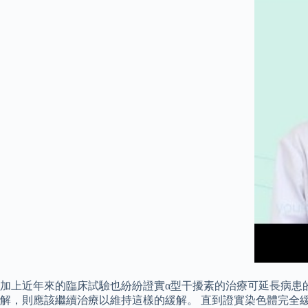
加上近年來的臨床試驗也紛紛證實α型干擾素的治療可延長病患的
解，則應該繼續治療以維持這樣的緩解。 直到證實染色體完全緩解