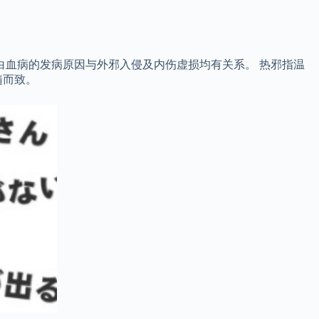
白血病的发病原因与外邪入侵及内伤虚损均有关系。 热邪指温
髓而致。