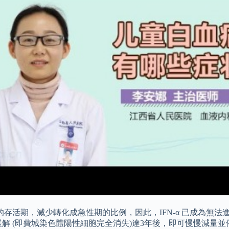
存活期，減少轉化成急性期的比例，因此，IFN-α 已成為無法
 (即費城染色體陽性細胞完全消失)達3年後，即可慢慢減量並停