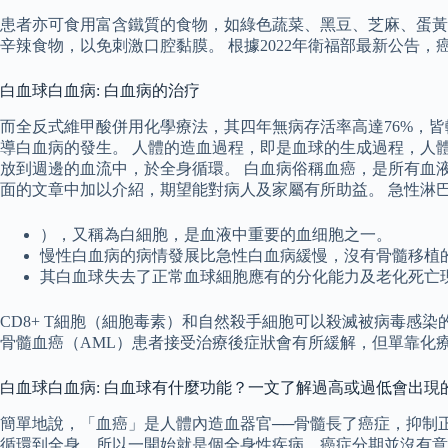
患者亦可食用富含鐵質的食物，如綠色蔬菜、黑豆、芝麻、蛋黃
辛辣食物，以免刺激口腔黏膜。 根據2022年衛福部最新公告，癌
白血球白血病: 白血病的治疗
而全反式維甲酸併用化學療法，其四年無病存活率高達76%，皆較單獨使用化
導白血病的發生。 人體的造血過程，即是血球的生成過程，人
放到週邊的血流中，於全身循環。 白血病俗稱血癌，是所有血
面的文章中加以介紹，期望能對病人及家屬有所助益。 急性淋
），又稱為白細胞，是血液中重要的血细胞之一。
慢性白血病的病情發展比急性白血病緩慢，沒有骨髓移植
其白血球失去了正常血球細胞應有的分化能力及老化死亡
CD8+ T細胞（細胞毒素）和自然殺手細胞可以殺滅被病毒感染
骨髓血癌（AML）患者接受治療後症狀會有所緩解，但單靠化療
白血球白血病: 白血球有什麼功能？一文了解過高或過低會出現
簡單地說，「血癌」是人體內造血器官──骨髓長了癌症，抑制
循環到全身，所以一開始就是個全身性疾病，癌症分期並沒有意