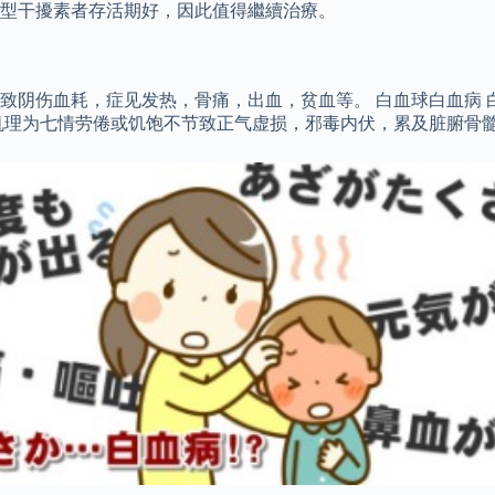
α型干擾素者存活期好，因此值得繼續治療。
致阴伤血耗，症见发热，骨痛，出血，贫血等。 白血球白血病 
机理为七情劳倦或饥饱不节致正气虚损，邪毒内伏，累及脏腑骨