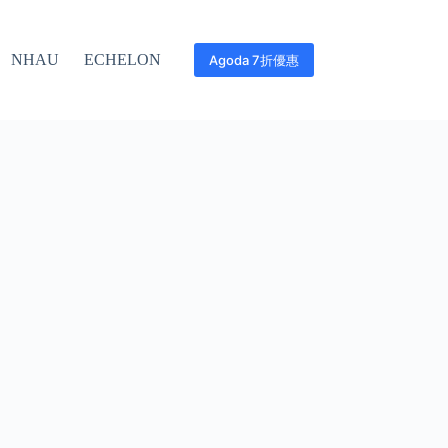
NHAU
ECHELON
Agoda 7折優惠