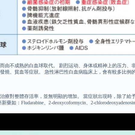
而由不成熟的白血球取代。 剧烈运动、身体或精神上的压力、
發燒、貧血等症狀。 急性淋巴性白血病臨床上，會有較多比例
治療對整體存活率，並無明顯的增加。 當症狀出現時，除了給予
抗癌新藥如：Fludarabine、2-deoxycoformycin、2-chlorodeoxya