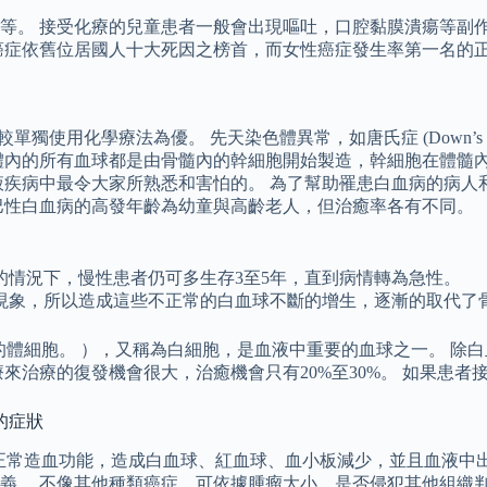
等。 接受化療的兒童患者一般會出現嘔吐，口腔黏膜潰瘍等副作
症依舊位居國人十大死因之榜首，而女性癌症發生率第一名的正是乳癌
學療法為優。 先天染色體異常，如唐氏症 (Down’s syndrom
體內的所有血球都是由骨髓內的幹細胞開始製造，幹細胞在體髓
液疾病中最令大家所熟悉和害怕的。 為了幫助罹患白血病的病人
巴性白血病的高發年齡為幼童與高齡老人，但治癒率各有不同。
的情況下，慢性患者仍可多生存3至5年，直到病情轉為急性。
現象，所以造成這些不正常的白血球不斷的增生，逐漸的取代了
的體細胞。 ），又稱為白細胞，是血液中重要的血球之一。 除白
來治療的復發機會很大，治癒機會只有20%至30%。 如果患者
的症狀
正常造血功能，造成白血球、紅血球、血小板減少，並且血液中
義。 不像其他種類癌症，可依據腫瘤大小、是否侵犯其他組織判