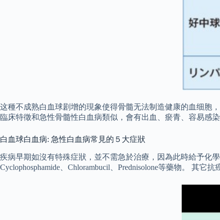
这種不成熟白血球剧增的現象使得骨髓无法制造健康的血细胞，
臨床特徵和急性骨髓性白血病類似，會有出血、瘀青、容易感染
白血球白血病: 急性白血病常見的５大症狀
疾病早期如沒有特殊症狀，並不需急於治療，因為此時給予化學
Cyclophosphamide、Chlorambucil、Prednisolone等藥物。 其它