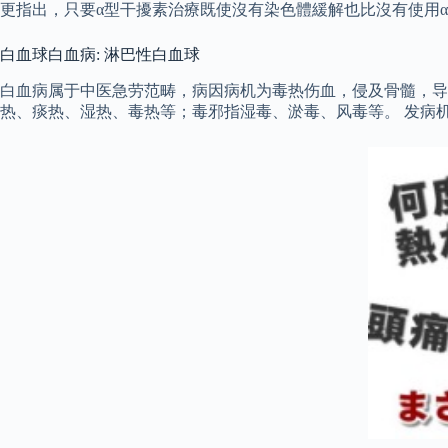
更指出，只要α型干擾素治療既使沒有染色體緩解也比沒有使用
白血球白血病: 淋巴性白血球
白血病属于中医急劳范畴，病因病机为毒热伤血，侵及骨髓，导
热、痰热、湿热、毒热等；毒邪指湿毒、淤毒、风毒等。 发病