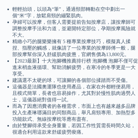
輕輕抬頭，以頭為“筆”，通過頸部轉動在空中劃出一
個“米”字，放鬆肩頸的繃緊肌肉。
孕婦可以按摩，但客人需要提前告知按摩店，讓按摩師可
調整按摩手法和力道，並避開特定部位，孕期按摩風險就
不大。
精緻小巧的腿樂樂擁有 5 種專業按摩技巧，模擬真人揉
捏、指壓的觸感，就像請了一位專業的按摩師傅一般，腿
部按摩幫你深入舒緩肌肉疲憊，官網售價為13,800元。
【2023最新】十大泡腳機推薦排行榜 泡腳機 泡腳不僅可促
進末梢血液循環、幫助消解疲勞，在寒冷的冬季更是一大
享受。
建議選不太硬的球，可讓腳的各個部位揉踏而不受傷。
這儀器是法國奧運隊也使用產品，在家在外都輕便易用，
且模式簡單，長者也容易操作，尤其對於慢性肌肉過勞人
士，這儀器絕對值得一試。
而為了因應消費者的各種需求，市面上也有越來越多品牌
投入生產琳瑯滿目的同類商品，舉凡肩頸專用、加熱型多
功能款式、無線按摩枕等應有盡有。
由於雙腳得承受全身重量，若因工作性質需長時間久站，
很適合利用這款來舒緩疲勞痠痛。