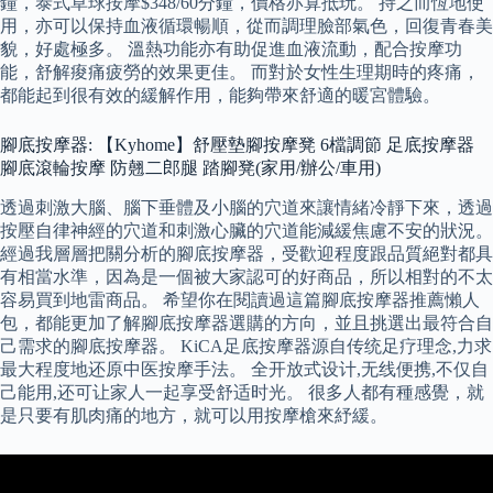
鐘，泰式草球按摩$348/60分鐘，價格亦算抵玩。 持之而恆地使
用，亦可以保持血液循環暢順，從而調理臉部氣色，回復青春美
貌，好處極多。 溫熱功能亦有助促進血液流動，配合按摩功
能，舒解痠痛疲勞的效果更佳。 而對於女性生理期時的疼痛，
都能起到很有效的緩解作用，能夠帶來舒適的暖宮體驗。
腳底按摩器: 【Kyhome】舒壓墊腳按摩凳 6檔調節 足底按摩器
腳底滾輪按摩 防翹二郎腿 踏腳凳(家用/辦公/車用)
透過刺激大腦、腦下垂體及小腦的穴道來讓情緒冷靜下來，透過
按壓自律神經的穴道和刺激心臟的穴道能減緩焦慮不安的狀況。
經過我層層把關分析的腳底按摩器，受歡迎程度跟品質絕對都具
有相當水準，因為是一個被大家認可的好商品，所以相對的不太
容易買到地雷商品。 希望你在閱讀過這篇腳底按摩器推薦懶人
包，都能更加了解腳底按摩器選購的方向，並且挑選出最符合自
己需求的腳底按摩器。 KiCA足底按摩器源自传统足疗理念,力求
最大程度地还原中医按摩手法。 全开放式设计,无线便携,不仅自
己能用,还可让家人一起享受舒适时光。 很多人都有種感覺，就
是只要有肌肉痛的地方，就可以用按摩槍來紓緩。