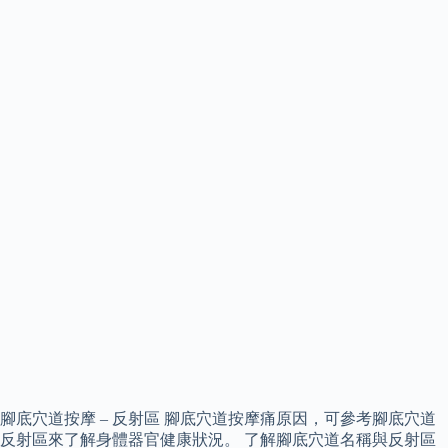
腳底穴道按摩 – 反射區 腳底穴道按摩痛原因，可參考腳底穴道
反射區來了解身體器官健康狀況。 了解腳底穴道名稱與反射區