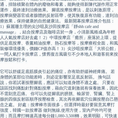
通，排除積聚在體內的廢物和毒素，能夠使得新陳代謝作用正常
運作，最終達到治療效果。 腳底按摩按摩法，是以刺激原理，
按摩病變器官或者腺體的反射區帶，使其恢復原有功能，達到治
療效果，保持健康的自然健康法。 最新開幕按摩店推介包括：
1）蘇麗珊主理的尖沙咀及沙田按摩店「靜shh cafe and
massage」，結合按摩店及咖啡店於一身，小清新風格成為年輕
人人氣按摩店好去處！ 2）中環按摩店「癒所」座落於上環，提
供足底按摩、香薰精油按摩、熱石按摩等，按摩療程全面，和風
裝修環境優美，價錢CP值亦高！ 3）尖沙咀按摩店「大班公館」
一間人氣打卡按摩店，懷舊復古風吸引不少本地人和遊客前來按
摩放鬆和打卡。
它可以舒緩足底筋膜炎引起的痛症，亦有助舒緩神經痺痛。 若
身體的某部位功能差時，則必定影響至足底反射區。 換句話
說，你若試著按壓腳底，應該可以知道身體不適之處。 只要在
該區找到痛點針對痛點按摩，藉由穴道刺激就有保養效果，因此
不需刻意忍痛。 你可以先從腳底的膀胱、輸尿管、腎臟、腎上
腺的四個反射區順序按壓檢查，其次再依腳底穴位圖按壓自己懸
念之處。 好處：按摩棒市面很多，但選擇時最好要留意其摩打
強度，韓國一款按摩器 做到無線,使用方便，室內戶外均可使
用；而且摩打轉速高達每分鐘1,080-3,500轉，效果明顯，可快速