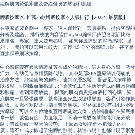
緩解肌肉緊張疼痛及舒緩發炎的關節和肌腱。
腳底按摩器: 推薦35款腳底按摩器人氣排行【2022年最新版】
在專家監製企劃中，專家、達人僅針對「選購要點」提供客觀的
分析及建議。 排行榜的內容皆由mybest編輯部依照各項評比結
果排名，專家、達人並無參與。 如果你激痛點的壓痛感特別強
烈，一開始可以選用比較大、直徑 4.5 公分的高彈力球，甚至是
直接踩著網球按摩。
中心嚴選帶有異國情調及芳香成分的精油，讓人身心放鬆，激發
活力，有助促進身體新陳代謝。 其中足部SPA鹽療法以傳統的
治療方法，紓緩疲憊的腳部，達到深層放鬆。 配合足底按摩施
以按壓，能刺激血液循環，消除繁忙工作生活所造成的肌肉緊繃
和酸痛，達到深度放鬆。 腳底的肌肉負責把血液打回心臟，腳
底肌肉一旦緊張僵硬，就會讓全身血液循環變差，容易引發靜脈
曲張、動脈栓塞以及心腦血管等疾病。 盆內底部設有4組太極輪
按摩球，可以全方位地覆蓋腳底關鍵穴位，彷彿指關節在腳底推
拿一樣，張弛有度，力度很足，不消一會雙腳就能得到充分放
鬆，有效舒緩一整天的疲勞。 正因為女明星們不遺餘力的推
廣，這不止成功掀起了泡腳的熱潮，就連市場上也都出現了形形