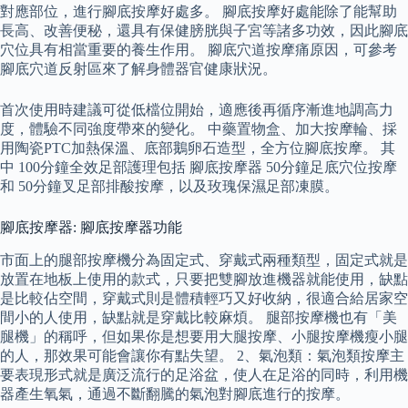
對應部位，進行腳底按摩好處多。 腳底按摩好處能除了能幫助
長高、改善便秘，還具有保健膀胱與子宮等諸多功效，因此腳底
穴位具有相當重要的養生作用。 腳底穴道按摩痛原因，可參考
腳底穴道反射區來了解身體器官健康狀況。
首次使用時建議可從低檔位開始，適應後再循序漸進地調高力
度，體驗不同強度帶來的變化。 中藥置物盒、加大按摩輪、採
用陶瓷PTC加熱保溫、底部鵝卵石造型，全方位腳底按摩。 其
中 100分鐘全效足部護理包括 腳底按摩器 50分鐘足底穴位按摩
和 50分鐘叉足部排酸按摩，以及玫瑰保濕足部凍膜。
腳底按摩器: 腳底按摩器功能
市面上的腿部按摩機分為固定式、穿戴式兩種類型，固定式就是
放置在地板上使用的款式，只要把雙腳放進機器就能使用，缺點
是比較佔空間，穿戴式則是體積輕巧又好收納，很適合給居家空
間小的人使用，缺點就是穿戴比較麻煩。 腿部按摩機也有「美
腿機」的稱呼，但如果你是想要用大腿按摩、小腿按摩機瘦小腿
的人，那效果可能會讓你有點失望。 2、氣泡類：氣泡類按摩主
要表現形式就是廣泛流行的足浴盆，使人在足浴的同時，利用機
器產生氧氣，通過不斷翻騰的氣泡對腳底進行的按摩。