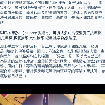
前將腳底按摩定義為民俗調理而非中醫)，足部如同耳朵、手掌
等部位，皆可反映全身器官之運作情況；因此，藉由按摩足部可
促進血液循環、新陳代謝及排瀉體內毒素。 據稱，脚底按摩療
法可緩和哮喘、關節炎、肌肉痛、高血壓、失眠及肌肉緊張等症
狀。
腳底按摩器: 【ALucky 愛樂奇】可拆式多功能恆溫腳底按摩機
(足療機 腳底按摩 穴位按摩 經痛舒緩 熱敷理療)
加上手厥陰心包經及任、督二脈，便成為十四條經絡。 經絡
是“功能”的傳導通路，因此，佈滿全身，也影響到整個人體，由
內而外，從頭至腳均在其範圍。 「浮生」是一間以大自然五行
為概念的全新按摩店，坐落於天后永興街，與地鐵站僅數分鐘距
離，店內主打由專業香薰精油師調製以五行為本的按摩精油，再
配合來自泰國、菲律賓及印尼等東南亞國家的專業按摩技師，徹
底放鬆日常壓力。