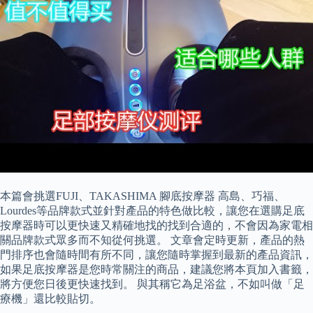
本篇會挑選FUJI、TAKASHIMA 腳底按摩器 高島、巧福、
Lourdes等品牌款式並針對產品的特色做比較，讓您在選購足底
按摩器時可以更快速又精確地找的找到合適的，不會因為家電相
關品牌款式眾多而不知從何挑選。 文章會定時更新，產品的熱
門排序也會隨時間有所不同，讓您隨時掌握到最新的產品資訊，
如果足底按摩器是您時常關注的商品，建議您將本頁加入書籤，
將方便您日後更快速找到。 與其稱它為足浴盆，不如叫做「足
療機」還比較貼切。