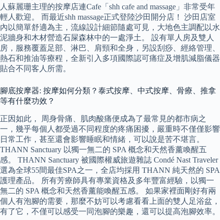
人蘇麗珊主理的按摩店連Cafe「shh cafe and massage」非常受年
輕人歡迎。 而最近shh massage正式登陸沙田開分店！ 沙田店室
內以簡單舒適為主，流線設計細節隨處可見，大地色主調配以水
泥牆身和木材營造石屎森林中的一處淨土。 設有單人房及雙人
房，服務覆蓋足部、淋巴、肩頸和全身，另設刮痧、經絡管理、
熱石和推油等療程，全新引入多項國際認可痛症及增肌減脂儀器
貼合不同客人所需。
腳底按摩器: 按摩如何分類？泰式按摩、中式按摩、骨療、推拿
等有什麼功效？
正因如此， 周身骨痛、肌肉酸痛便成為了最常見的都市病之
一，幾乎每個人都受過不同程度的疼痛困擾，嚴重時不僅僅影響
日常工作，甚至還會影響睡眠和情緒，可以說是苦不堪言。
THANN Sanctuary 以獨一無二的 SPA 概念和天然香薰喚醒五
感。 THANN Sanctuary 被國際權威旅遊雜誌 Condé Nast Traveler
選為全球55間最佳SPA之一，全店均採用 THANN 純天然的 SPA
護理產品。 所有芳療師具有專業資格及多年豐富經驗，以獨一
無二的 SPA 概念和天然香薰能喚醒五感。 如果家裡面剛好有兩
個人有泡腳的需要，那麼不妨可以考慮看看上面的雙人足浴盆，
有了它，不僅可以感受一同泡腳的樂趣，還可以提高泡腳效率。