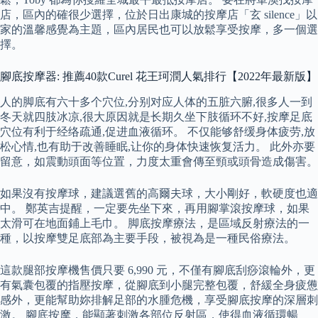
店，區內的確很少選擇，位於日出康城的按摩店「玄 silence」以
家的溫馨感覺為主題，區內居民也可以放鬆享受按摩，多一個選
擇。
腳底按摩器: 推薦40款Curel 花王珂潤人氣排行【2022年最新版】
人的脚底有六十多个穴位,分别对应人体的五脏六腑,很多人一到
冬天就四肢冰凉,很大原因就是长期久坐下肢循环不好,按摩足底
穴位有利于经络疏通,促进血液循环。 不仅能够舒缓身体疲劳,放
松心情,也有助于改善睡眠,让你的身体快速恢复活力。 此外亦要
留意，如震動頭面等位置，力度太重會傳至頸或頭骨造成傷害。
如果沒有按摩球，建議選舊的高爾夫球，大小剛好，軟硬度也適
中。 鄭英吉提醒，一定要先坐下來，再用腳掌滾按摩球，如果
太滑可在地面鋪上毛巾。 脚底按摩療法，是區域反射療法的一
種，以按摩雙足底部為主要手段，被視為是一種民俗療法。
這款腿部按摩機售價只要 6,990 元，不僅有腳底刮痧滾輪外，更
有氣囊包覆的指壓按摩，從腳底到小腿完整包覆，舒緩全身疲憊
感外，更能幫助妳排解足部的水腫危機，享受腳底按摩的深層刺
激。 腳底按摩，能顯著刺激各部位反射區，使得血液循環暢