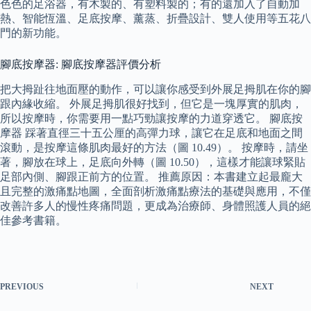
色色的足浴器，有木製的、有塑料製的；有的還加入了自動加
熱、智能恆溫、足底按摩、薰蒸、折疊設計、雙人使用等五花八
門的新功能。
腳底按摩器: 腳底按摩器評價分析
把大拇趾往地面壓的動作，可以讓你感受到外展足拇肌在你的腳
跟內緣收縮。 外展足拇肌很好找到，但它是一塊厚實的肌肉，
所以按摩時，你需要用一點巧勁讓按摩的力道穿透它。 腳底按
摩器 踩著直徑三十五公厘的高彈力球，讓它在足底和地面之間
滾動，是按摩這條肌肉最好的方法（圖 10.49）。 按摩時，請坐
著，腳放在球上，足底向外轉（圖 10.50），這樣才能讓球緊貼
足部內側、腳跟正前方的位置。 推薦原因：本書建立起最龐大
且完整的激痛點地圖，全面剖析激痛點療法的基礎與應用，不僅
改善許多人的慢性疼痛問題，更成為治療師、身體照護人員的絕
佳參考書籍。
PREVIOUS
NEXT