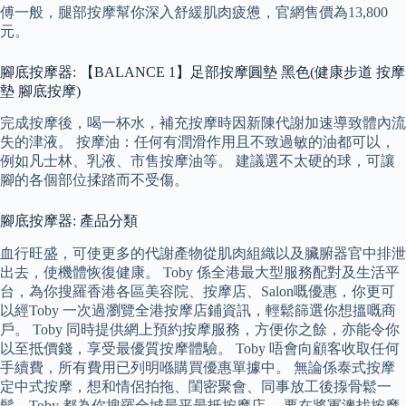
傅一般，腿部按摩幫你深入舒緩肌肉疲憊，官網售價為13,800
元。
腳底按摩器: 【BALANCE 1】足部按摩圓墊 黑色(健康步道 按摩
墊 腳底按摩)
完成按摩後，喝一杯水，補充按摩時因新陳代謝加速導致體內流
失的津液。 按摩油：任何有潤滑作用且不致過敏的油都可以，
例如凡士林、乳液、市售按摩油等。 建議選不太硬的球，可讓
腳的各個部位揉踏而不受傷。
腳底按摩器: 產品分類
血行旺盛，可使更多的代謝產物從肌肉組織以及臟腑器官中排泄
出去，使機體恢復健康。 Toby 係全港最大型服務配對及生活平
台，為你搜羅香港各區美容院、按摩店、Salon嘅優惠，你更可
以經Toby 一次過瀏覽全港按摩店鋪資訊，輕鬆篩選你想搵嘅商
戶。 Toby 同時提供網上預約按摩服務，方便你之餘，亦能令你
以至抵價錢，享受最優質按摩體驗。 Toby 唔會向顧客收取任何
手續費，所有費用已列明喺購買優惠單據中。 無論係泰式按摩
定中式按摩，想和情侶拍拖、閨密聚會、同事放工後揼骨鬆一
鬆，Toby 都為你搜羅全城最平最抵按摩店。 要在將軍澳找按摩