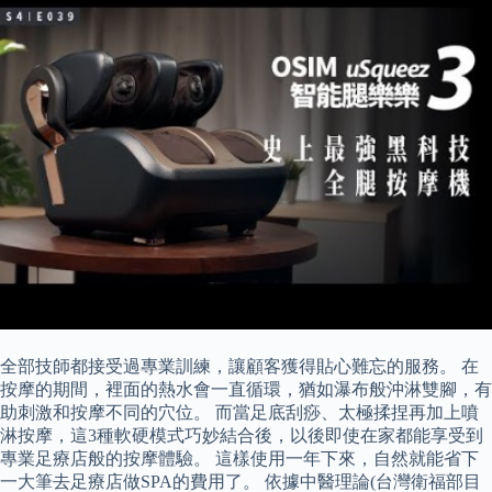
全部技師都接受過專業訓練，讓顧客獲得貼心難忘的服務。 在
按摩的期間，裡面的熱水會一直循環，猶如瀑布般沖淋雙腳，有
助刺激和按摩不同的穴位。 而當足底刮痧、太極揉捏再加上噴
淋按摩，這3種軟硬模式巧妙結合後，以後即使在家都能享受到
專業足療店般的按摩體驗。 這樣使用一年下來，自然就能省下
一大筆去足療店做SPA的費用了。 依據中醫理論(台灣衛福部目