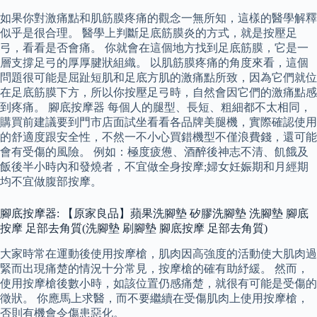
如果你對激痛點和肌筋膜疼痛的觀念一無所知，這樣的醫學解釋
似乎是很合理。 醫學上判斷足底筋膜炎的方式，就是按壓足
弓，看看是否會痛。 你就會在這個地方找到足底筋膜，它是一
層支撐足弓的厚厚腱狀組織。 以肌筋膜疼痛的角度來看，這個
問題很可能是屈趾短肌和足底方肌的激痛點所致，因為它們就位
在足底筋膜下方，所以你按壓足弓時，自然會因它們的激痛點感
到疼痛。 腳底按摩器 每個人的腿型、長短、粗細都不太相同，
購買前建議要到門市店面試坐看看各品牌美腿機，實際確認使用
的舒適度跟安全性，不然一不小心買錯機型不僅浪費錢，還可能
會有受傷的風險。 例如：極度疲憊、酒醉後神志不清、飢餓及
飯後半小時內和發燒者，不宜做全身按摩;婦女妊娠期和月經期
均不宜做腹部按摩。
腳底按摩器: 【原家良品】蘋果洗腳墊 矽膠洗腳墊 洗腳墊 腳底
按摩 足部去角質(洗腳墊 刷腳墊 腳底按摩 足部去角質)
大家時常在運動後使用按摩槍，肌肉因高強度的活動使大肌肉過
緊而出現痛楚的情況十分常見，按摩槍的確有助紓緩。 然而，
使用按摩槍後數小時，如該位置仍感痛楚，就很有可能是受傷的
徵狀。 你應馬上求醫，而不要繼續在受傷肌肉上使用按摩槍，
否則有機會令傷患惡化。