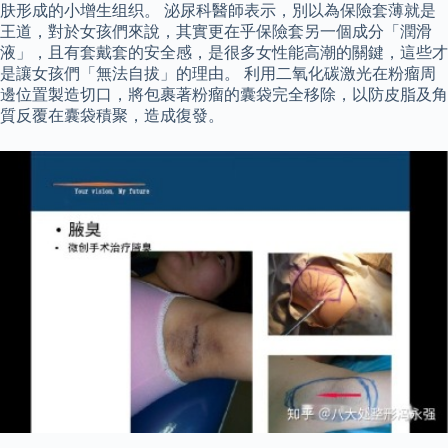
肤形成的小增生组织。 泌尿科醫師表示，別以為保險套薄就是
王道，對於女孩們來說，其實更在乎保險套另一個成分「潤滑
液」，且有套戴套的安全感，是很多女性能高潮的關鍵，這些才
是讓女孩們「無法自拔」的理由。 利用二氧化碳激光在粉瘤周
邊位置製造切口，將包裹著粉瘤的囊袋完全移除，以防皮脂及角
質反覆在囊袋積聚，造成復發。