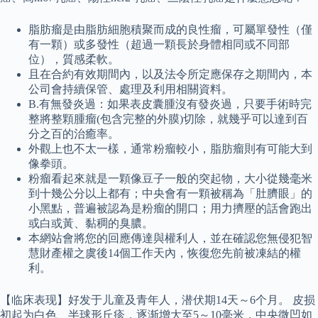
脂肪瘤是由脂肪細胞積聚而成的良性瘤，可屬單發性（僅
有一顆）或多發性（超過一顆長於身體相同或不同部
位），質感柔軟。
且在合約有效期間內，以及法令所定應保存之期間內，本
公司會持續保管、處理及利用相關資料。
B.有無發炎過：如果表皮囊腫沒有發炎過，只要手術時完
整將整顆腫瘤(包含完整的外膜)切除，就幾乎可以達到百
分之百的治癒率。
外觀上也不太一樣，通常粉瘤較小，脂肪瘤則有可能大到
像拳頭。
粉瘤看起來就是一顆像豆子一般的突起物，大小從幾毫米
到十幾公分以上都有；中央會有一顆被稱為「肚臍眼」的
小黑點，普遍被認為是粉瘤的開口；用力擠壓的話會跑出
或白或黃、黏稠的臭膿。
本網站會將您的回應傳達與權利人，並在確認您無侵犯智
慧財產權之虞後14個工作天內，恢復您先前被凍結的權
利。
【临床表现】好发于儿童及青年人，潜伏期14天～6个月。 皮损
初起为白色、半球形丘疹，逐渐增大至5～10毫米，中央微凹如