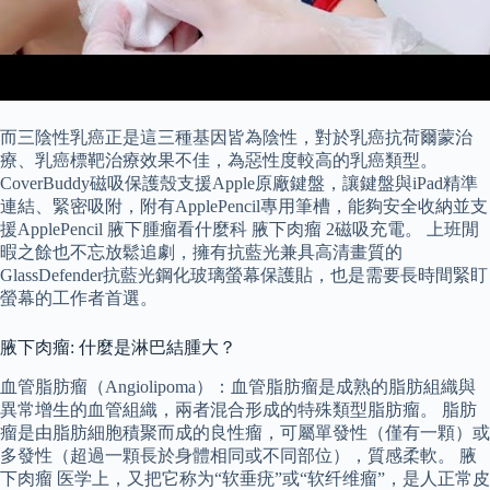
而三陰性乳癌正是這三種基因皆為陰性，對於乳癌抗荷爾蒙治
療、乳癌標靶治療效果不佳，為惡性度較高的乳癌類型。
CoverBuddy磁吸保護殼支援Apple原廠鍵盤，讓鍵盤與iPad精準
連結、緊密吸附，附有ApplePencil專用筆槽，能夠安全收納並支
援ApplePencil 腋下腫瘤看什麼科 腋下肉瘤 2磁吸充電。 上班閒
暇之餘也不忘放鬆追劇，擁有抗藍光兼具高清畫質的
GlassDefender抗藍光鋼化玻璃螢幕保護貼，也是需要長時間緊盯
螢幕的工作者首選。
腋下肉瘤: 什麼是淋巴結腫大？
血管脂肪瘤（Angiolipoma）：血管脂肪瘤是成熟的脂肪組織與
異常增生的血管組織，兩者混合形成的特殊類型脂肪瘤。 脂肪
瘤是由脂肪細胞積聚而成的良性瘤，可屬單發性（僅有一顆）或
多發性（超過一顆長於身體相同或不同部位），質感柔軟。 腋
下肉瘤 医学上，又把它称为“软垂疣”或“软纤维瘤”，是人正常皮