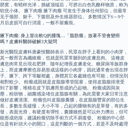
脐窝，有蜡样光泽，挑破顶端后，可挤出白色乳酪样物质，称为
软疣小体。 腋下肉瘤 腋下肉瘤 可发生于身体任何部位，但最常
见于颈部、躯干、下腹部及外生殖器部位。 多数情况下6～9个
月后皮损可自行消退，一般不留瘢痕。
腋下肉瘤: 身上冒出軟Q的腫塊…「脂肪瘤」放著不管會變癌
嗎？皮膚科醫師破解3大疑問
新光醫院皮膚科唐豪悅醫師表示，民眾在脖子上看到的小肉芽，
其一般而言為纖維瘤，也就是民眾常聽到的皮膚息肉。 這種皮
膚息肉常見出現在肥胖、隨年紀增長皮膚老化、糖尿病等族群身
上，而皮膚摩擦也容易形成這樣的小肉芽，因此通常會出現在脖
子、腋下、跨下等皺褶處，身體其它各處雖也有可能，但情況則
相對較少。 粉瘤成因就是皮脂腺導管阻塞，使得皮脂腺排泄受
到了影響，堆積在皮下肌膚而形成的凸起物。 粉瘤成因與灰
塵，粉狀物，細菌感染堵住皮脂腺有關，為此需要大家日常注意
做好皮膚清潔。 粉瘤也叫皮脂腺囊腫，在皮脂腺豐富的部位生
長，多數生長緩慢，大小不等，凸起的腫物有的是單發，有的多
發，表面光滑，有硬度有彈性，囊腫雖然是可以外力擠出，但可
能形成疤痕，建議粉瘤切除手術方式不易復發。 粉瘤的中心部
位是有針頭大小的開口，這是判斷的一個方式，若是不及時處理