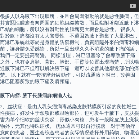
很多人以為腋下出現腫塊，並且會周圍滑動的就是惡性腫瘤，但
其實惡性腫瘤會向周圍的細胞組織擴散，而且黏附著鄰近腋下淋
巴結的細胞，所以沒有滑動性的腫塊更大機會是惡性。 很多人
對於腋下痛都沒有太大警覺性，不過因為腋下聚集了大量淋巴，
而淋巴系統就等於是身體的防禦機制，負責阻隔外來的病毒和細
菌，讓身體免受感染，所以一旦出現久久不消退的腋下痛的話，
我們一定要提高警覺。 同樣道理，淋巴阻塞除了會導致腋下痛
之外，也有令肩頸、背部、胸部、手臂等位置出現痛楚，所以暢
通腋下淋巴不但可以解決腋下痛，還可以改善其他鄰近部位的痛
楚。 以下就有一套按摩舒緩動作，可以疏通腋下淋巴，改善因
淋巴阻塞所致的腋下痛及肩頸痛。
腋下肉瘤: 腋下長腫瘤詳細懶人包
2、丝状疣：是由人乳头瘤病毒感染皮肤黏膜所引起的良性增生
性疾病，好发生于颈项部或眼睑部位，也可发生于腋下，皮肤损
害为单个细软的丝状突起，形似小肉粒，患者一般除皮肤上疣状
物外，无其他特殊症状。 疣体通常可以自行脱落，对于有治疗
意向的患者，医生会综合患者的实际情况选择外用药物、物理治