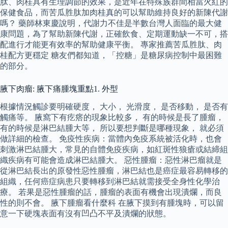
肽、肉桂具有生理調節的效果，是近年在特殊族群間相當火紅的
保健食品，而苦瓜胜肽加肉桂真的可以幫助維持良好的新陳代謝
嗎？ 藥師林東慶說明，代謝力不佳是半數台灣人面臨的最大健
康問題，為了幫助新陳代謝，正確飲食、定期運動缺一不可，搭
配進行才能更有效率的幫助健康平衡。 專家推薦苦瓜胜肽、肉
桂配方更穩定 糖友們都知道，「控糖」是糖尿病控制中最困難
的部分。
腋下肉瘤: 腋下痛腫塊重點1. 外型
根據情況觸診要明確硬度， 大小， 光滑度， 是否移動， 是否有
觸痛等。 腋窩下有疙瘩的現象比較多， 有的時候是長了腫瘤，
有的時候是淋巴結腫大等， 所以要想判斷是哪種現象， 就必須
做詳細的檢查。 免疫性疾病：當體內免疫系統被活化時，也會
刺激淋巴結腫大，常見的自體免疫疾病，如紅斑性狼瘡或結締組
織疾病有可能會造成淋巴結腫大。 惡性腫瘤：惡性淋巴瘤就是
從淋巴結長出的原發性惡性腫瘤，淋巴結也是癌症最容易轉移的
組織，任何癌症病患只要轉移到淋巴結就需接受全身性化學治
療。 若果是惡性腫瘤的話，腫瘤的表面有機會出現潰爛，而良
性的則不會。 腋下腫瘤看什麼科 在腋下摸到有腫塊時，可以留
意一下硬塊表面有沒有凹凸不平及潰爛的狀態。