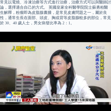
常見以電燒、冷凍治療等方式進行治療，治療方式可以與醫師討
論，選擇適合自己的方式。 英國皇家全科醫學院院士蘇勇柏醫
生解釋，粉瘤即為皮脂腺囊腫，是常見皮膚問題之一，屬於良
性，通常生長在面部、頭皮、胸或背等皮脂腺較多的部位，常見
於 30、40 歲人士，男女病發比率為 2：1。