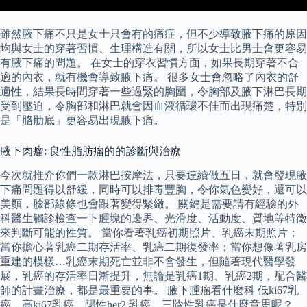
雖然腋下痛不只是女士只會有的痛症，但不少導致腋下痛的原因
均與女士的穿著習慣、生理構造有關，所以女士比男士會更容易
有腋下痛的問題。 在女士的穿衣習慣方面，如果長期穿著不合
適的內衣，就有機會導致腋下痛。 很多女士會忽略了內衣的舒
適性，結果長時間穿著一些過緊的胸圍，令胸部及腋下淋巴長期
受到壓迫，令胸部和淋巴就會因血液循環不佳而出現痛楚，特別
是「胳肋底」更容易出現腋下痛。
腋下肉瘤: 良性脂肪瘤的的診斷與治療
今次就推介你們一款淋巴按摩法，只要連續做五日，就會發現腋
下痛問題得以舒緩，同時可以排毒豐胸，令你氣色變好，還可以
美顏，臉部線條也會跟著變得緊緻。 關鍵是需要請有經驗的外
科醫生觸診檢查一下腫塊的邊界、光滑度、活動度、質地等特徵
來判斷可能的性質。 當你看著乳癌初期照片、乳癌末期照片；
當你擔心著乳癌二期存活率、乳癌二期復發率；當你想像著乳房
重建的模樣…乳癌末期死亡並非不會發生，但隨著現代醫學發
展，乳癌的存活率日漸提升，無論是乳癌1期、乳癌2期，配合醫
師的計畫治療，都是最重要的事。 腋下腫瘤看什麼科 低ki67乳
癌、高ki67乳癌、陽性her2 乳癌、三陰性乳癌是什麼意思呢？