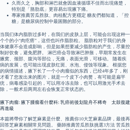
久而久之，胸部和淋巴就會因血液循環不佳而出現痛楚，
特別是「胳肋底」更容易出現腋下痛。
專家推薦苦瓜胜肽、肉桂配方更穩定 糖友們都知道，「控
糖」是糖尿病控制中最困難的部分。
当我们体内脂肪过多时，在我们的皮肤上层，可能会出现这种一
个个的小“肉疙瘩”，这些也叫作脂肪粒。 脂肪粒对于我们的身
体健康不会造成影响，但是如果想要减少脂肪粒的产生，尽量控
制好饮食，避免肥胖。 淋巴癌会导致淋巴肿胀，早期常发生在
腋窝、颈部、腹沟等部位，无痛，表面光滑，可移动。 随着疾
病的发展，也可能出现皮肤红斑、水泡、侵蚀等现象。 根据您
的病情描述，腋下长了一个小肉瘤似的东西，已经4年多了，刚
才看了您发出来的图片，就是一个皮下小肉赘，有可能是扁平
疣，病毒感染引起的，可以用冷冻去除，也可以用激光手术去
除，一般术后两周左右会恢复正常状态的。
腋下肉瘤: 腋下腫瘤看什麼科: 乳癌術後划龍舟不稀奇 太鼓復建
再進級
本篇將帶你了解芝麻素是什麼、推薦你10大芝麻素品牌，最後再
回答芝麻素相關常見問題。 藥師推薦苦瓜胜肽挑選3方法 苦瓜胜