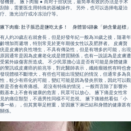
發機會。 腋下肉瘤 ● 而对于丝状疣，最简单有效的办法是手术
刮除，需要医生用特殊的器械操作。 另外，也可以选择电凝治
疗、激光治疗或冷冻治疗等。
腋下肉瘤: 肚子脹恐是鹽吃太多！ 身體冒6跡象「鈉含量超標」
有人約20歲左右就會長，但是好發年紀一般為30歲之後，隨著年
齡增加而遞增，特別常見於更年期後女性以及肥胖者。 皮膚贅
疣是皮膚的良性增生，不具有傳染性，但是有增多的可能，出現
原因通常是因為皮膚老化或是體質關係，也有一說認為是皮膚遭
受紫外線傷害所造成。 不少民眾擔心這是否有可能是身體健康
的警訊或皮膚癌的前兆等，對此醫師表示，纖維瘤雖然有時也會
發現體積不斷增大，有些也可能出現變紅的情況，但通常多為良
性，較少有癌化的可能，變紅可能是因為發炎所致，因此可以觀
察是否會有疼痛感。 若沒有特殊的情況，一般而言除了影響外
觀基本上不會有健康的危害，民眾可以放心。 腋下痛是女性常
見的痛症類型，不過男性同樣不可忽視。 腋下痛雖然看似「小
事一樁」，但其實舉足輕重，皆因腋下淋巴結和身體的健康甚有
關係。