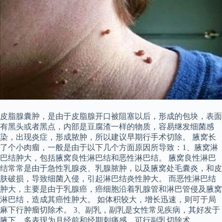
皮脂腺囊肿，是由于皮脂腺开口被阻塞以后，形成的包块，表面
有黑头或者黑点，内部是豆腐渣一样的物质，容易继发细菌感
染，出现炎症，形成脓肿，所以建议早期行手术切除。 腋窝长
了个小肉瘤，一般是由于以下几个方面原因所导致：1、腋窝淋
巴结肿大，包括腋窝良性淋巴结和恶性淋巴结。 腋窝良性淋巴
结常常是由于急性乳腺炎、乳腺脓肿，以及腋窝处毛囊炎，和皮
肤破损，导致细菌入侵，引起淋巴结炎性肿大。 而恶性淋巴结
肿大，主要是由于乳腺癌，癌细胞沿着乳腺管和淋巴管侵及腋窝
淋巴结，造成其癌性肿大。 如体积较大，增长迅速，则可于局
麻下行肿瘤切除术。 3、副乳，副乳是女性常见疾病，其好发于
腋下，多表现为月经前和经期刺痛感，可行副乳切除术。