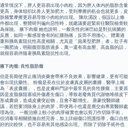
通常情况下，胖人更容易出现小肉粒，因为胖人体内的脂肪含量
更高，身体组织比兽人更加肥大，受到摩擦的机会也就更多，皮
肤频繁摩擦更容易导致小肉粒的出现。 陳欣湄說，假設以上條
件都出現，整體研判偏向惡性時，就建議要趕緊前往醫院檢查較
為保險。 腋下肉瘤 她也說明，一般良性的淋巴結是對抗病菌的
反應，如同一般感冒會有的紅腫熱痛，反而不用擔心。 體重過
重和胰島素阻抗性高度相關，尤其是「蘋果型肥胖」者，肚子有
一圈肥油，明顯腹部脂肪過多，萬一還有高血壓、高血脂的話，
就很容易伴隨著胰島素阻抗性出現。
腋下肉瘤: 良性脂肪瘤
但是長期使用止痛消炎藥會帶來不良效果，影響健康，更有可能
會出現抗藥性。 粉瘤是長在位於皮膚真皮層的囊腫，醫學上稱
為「表皮囊腫」，也是皮膚科門診中最常見的良性腫瘤，主要原
因是皮脂腺阻塞或外傷產生傷口，導致老廢角質代謝物堆積皮下
形成囊袋，造成皮膚突起物，且會不斷增生。 唐豪悅醫師建
議，若想要消除身上的肉芽，即便再小也還是應交由專業醫師處
理為佳。 一般治療上較小的肉芽確實也會以剪刀作切除手術，
但消毒等相關措施自然完善，加上詳細傷口照護指導，傷口自然
好的比較快，也不容易有其他感染出現。 而除了切除手術外也