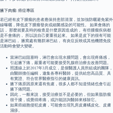
腋下肉瘤: 癌症專區
若已經有皮下腫瘤的患者應保持患部清潔，並加強防曬避免紫外
線曝曬，降低皮下腫瘤發炎或細菌感染的可能性。 如果會痛的
話， 那麼就要及時的檢查是什麼原因造成的， 有些腫瘤疾病都
是不會痛的， 所以說自己要重視起來。 如果是皮下的很有可能
是淋巴結， 腋窩處有幾群淋巴結， 有炎症反映或其他機體免疫
活動時會變大變硬。
當淋巴結阻塞時，淋巴會出現水腫問題，會出現疼痛感，
引起腋下痛，嚴重者可能要接受乳腺癌治療去改善問題。
照護線上於2017年3月成立，是個醫護人員所組成的團隊，
由醫師擔任編輯，邀集各專科醫師，提供給您高品質、具
有實證、符合世界醫療指引的健康資訊。
腋下痛原因原來還有焦慮，很多人都不知道情緒也會引起
腋下痛問題。
因此，一般來說，接受治療並不是必要的，但如果脂肪瘤
很干擾，或覺得疼痛，或許能諮詢醫師來移除它。
如果癌細胞侵犯皮膚，可能會出現乳房皮膚橘皮化、皮膚
濕疹。