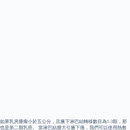
如果乳房腫瘤小於五公分，且腋下淋巴結轉移數目為1-3顆，那
也是第二期乳癌。 當淋巴結腫大引腋下痛，我們可以使用熱敷