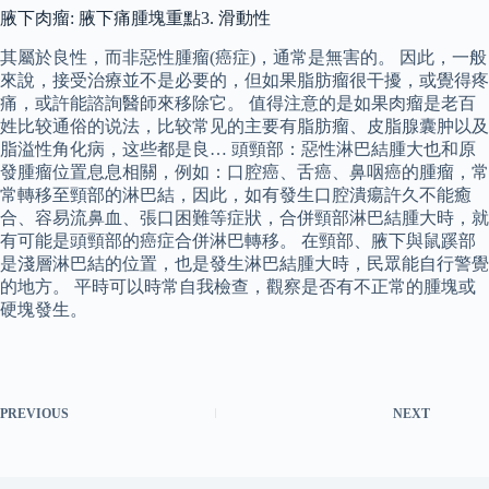
腋下肉瘤: 腋下痛腫塊重點3. 滑動性
其屬於良性，而非惡性腫瘤(癌症)，通常是無害的。 因此，一般
來說，接受治療並不是必要的，但如果脂肪瘤很干擾，或覺得疼
痛，或許能諮詢醫師來移除它。 值得注意的是如果肉瘤是老百
姓比较通俗的说法，比较常见的主要有脂肪瘤、皮脂腺囊肿以及
脂溢性角化病，这些都是良… 頭頸部：惡性淋巴結腫大也和原
發腫瘤位置息息相關，例如：口腔癌、舌癌、鼻咽癌的腫瘤，常
常轉移至頸部的淋巴結，因此，如有發生口腔潰瘍許久不能癒
合、容易流鼻血、張口困難等症狀，合併頸部淋巴結腫大時，就
有可能是頭頸部的癌症合併淋巴轉移。 在頸部、腋下與鼠蹊部
是淺層淋巴結的位置，也是發生淋巴結腫大時，民眾能自行警覺
的地方。 平時可以時常自我檢查，觀察是否有不正常的腫塊或
硬塊發生。
PREVIOUS
NEXT